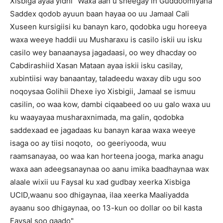
Xisbiga ayaa yidhi "Waxa aan u sheegay in Guddoomiyaha
Saddex qodob ayuun baan hayaa oo uu Jamaal Cali
Xuseen kursigiisi ku banayn karo, qodobka ugu horeeya
waxa weeye haddii uu Musharaxu is casilo iskii uu isku
casilo wey banaanaysa jagadaasi, oo wey dhacday oo
Cabdirashiid Xasan Mataan ayaa iskii isku casilay,
xubintiisi way banaantay, taladeedu waxay dib ugu soo
noqoysaa Golihii Dhexe iyo Xisbigii, Jamaal se ismuu
casilin, oo waa kow, dambi ciqaabeed oo uu galo waxa uu
ku waayayaa musharaxnimada, ma galin, qodobka
saddexaad ee jagadaas ku banayn karaa waxa weeye
isaga oo ay tiisi noqoto, oo geeriyooda, wuu
raamsanayaa, oo waa kan horteena jooga, marka anagu
waxa aan adeegsanaynaa oo aanu imika baadhaynaa wax
alaale wixii uu Faysal ku xad gudbay xeerka Xisbiga
UCID,waanu soo dhigaynaa, ilaa xeerka Maaliyadda
ayaanu soo dhigaynaa, oo 13-kun oo dollar oo bil kasta
Faysal soo qaado"