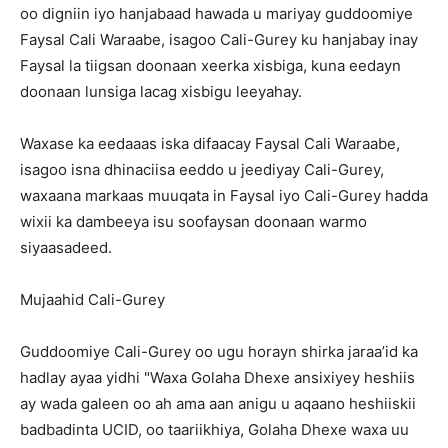
oo digniin iyo hanjabaad hawada u mariyay guddoomiye
Faysal Cali Waraabe, isagoo Cali-Gurey ku hanjabay inay
Faysal la tiigsan doonaan xeerka xisbiga, kuna eedayn
doonaan lunsiga lacag xisbigu leeyahay.
Waxase ka eedaaas iska difaacay Faysal Cali Waraabe,
isagoo isna dhinaciisa eeddo u jeediyay Cali-Gurey,
waxaana markaas muuqata in Faysal iyo Cali-Gurey hadda
wixii ka dambeeya isu soofaysan doonaan warmo
siyaasadeed.
Mujaahid Cali-Gurey
Guddoomiye Cali-Gurey oo ugu horayn shirka jaraa’id ka
hadlay ayaa yidhi "Waxa Golaha Dhexe ansixiyey heshiis
ay wada galeen oo ah ama aan anigu u aqaano heshiiskii
badbadinta UCID, oo taariikhiya, Golaha Dhexe waxa uu