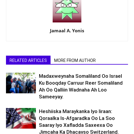
Jamaal A. Yonis
RELATED ARTICLES
MORE FROM AUTHOR
Madaxweynaha Somaliland Oo Israel
Ku Booqday Carruur Reer Somaliland
Ah Oo Qalliin Wadnaha Ah Loo
Sameeyay.
Heshiiska Maraykanka Iyo Iiraan:
Qoraalka Is-Afgaradka Oo La Soo
Saaray Iyo Xafladda Saxeexa Oo
Jimcaha Ka Dhacayso Switzerland.