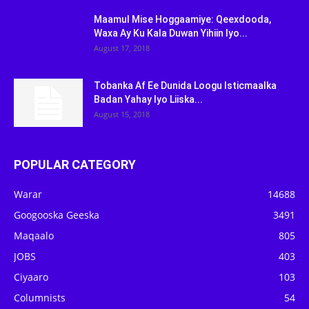
Maamul Mise Hoggaamiye: Qeexdooda,
Waxa Ay Ku Kala Duwan Yihiin Iyo...
August 17, 2018
Tobanka Af Ee Dunida Loogu Isticmaalka
Badan Yahay Iyo Liiska...
August 15, 2018
POPULAR CATEGORY
Warar
14688
Googooska Geeska
3491
Maqaalo
805
JOBS
403
Ciyaaro
103
Columnists
54