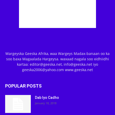
Wargeyska Geeska Afrika, waa Wargeys Madax-banaan oo ka
soo baxa Magaalada Hargeysa. waxaad nagala soo xidhiidhi
kartaa: editor@geeska.net, info@geeska.net iyo
geeska2006@yahoo.com www.geeska.net
POPULAR POSTS
Dab Iyo Cadho
January 18, 2018