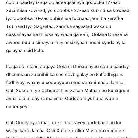
cod u qaaday isaga oo adeegsanaya qodobka 17-aad
xubintiisa kowaad,iyo qodobka 27-aad xubintiisa kowaad,
iyo qodobka 16-aad xubintiisa tobnaad, waliba xarafka
Tobnaad iyo Sagaalad, xarafka sagaalad waxa uu
cuskanayaa heshiiska ay wada galeen, Golaha Dhexena
awood buu u siinayaa inay ansixiyaan heshiisyada ay la
galayaan cid kale.
Isaga oo intaas eegaya Golaha Dhexe ayuu cod u qaaday,
dhammaan xubnihii ka soo qayb galay ee kalfadhigaas
fadhiyey, waxay u codeeyeen musharaxnimada Jamaal
Cali Xuseen iyo Cabdirashiid Xasan Mataan oo ku xigeen
ahaa, cid diidayna ma jirto, Guddoomiyuhuna wuu u
codeeyey".
Cali Guray ayaa mar uu ka hadlaayey qodobada uu ku
waayi karo Jamaal Cali Xuseen xilka Musharaxnimo ee