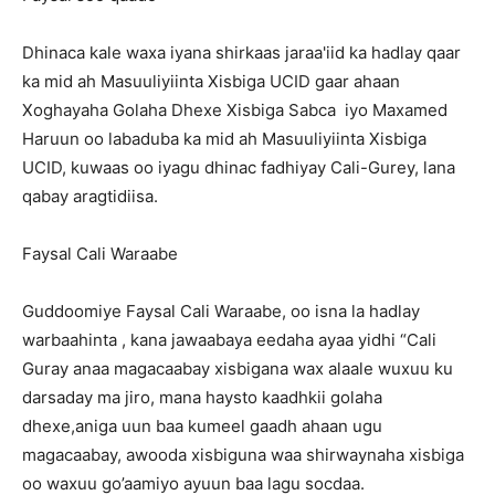
Dhinaca kale waxa iyana shirkaas jaraa'iid ka hadlay qaar
ka mid ah Masuuliyiinta Xisbiga UCID gaar ahaan
Xoghayaha Golaha Dhexe Xisbiga Sabca iyo Maxamed
Haruun oo labaduba ka mid ah Masuuliyiinta Xisbiga
UCID, kuwaas oo iyagu dhinac fadhiyay Cali-Gurey, lana
qabay aragtidiisa.
Faysal Cali Waraabe
Guddoomiye Faysal Cali Waraabe, oo isna la hadlay
warbaahinta , kana jawaabaya eedaha ayaa yidhi “Cali
Guray anaa magacaabay xisbigana wax alaale wuxuu ku
darsaday ma jiro, mana haysto kaadhkii golaha
dhexe,aniga uun baa kumeel gaadh ahaan ugu
magacaabay, awooda xisbiguna waa shirwaynaha xisbiga
oo waxuu go’aamiyo ayuun baa lagu socdaa.