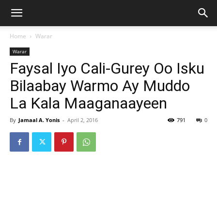
Home
Warar
Warar
Faysal Iyo Cali-Gurey Oo Isku
Bilaabay Warmo Ay Muddo
La Kala Maaganaayeen
By
Jamaal A. Yonis
-
April 2, 2016
791
0