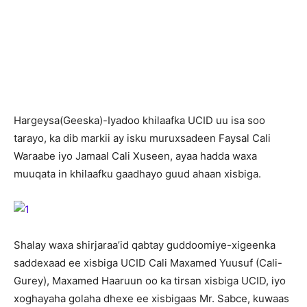
H
argeysa(Geeska)-Iyadoo khilaafka UCID uu isa soo
tarayo, ka dib markii ay isku muruxsadeen Faysal Cali
Waraabe iyo Jamaal Cali Xuseen, ayaa hadda waxa
muuqata in khilaafku gaadhayo guud ahaan xisbiga.
Shalay waxa shirjaraa’id qabtay guddoomiye-xigeenka
saddexaad ee xisbiga UCID Cali Maxamed Yuusuf (Cali-
Gurey), Maxamed Haaruun oo ka tirsan xisbiga UCID, iyo
xoghayaha golaha dhexe ee xisbigaas Mr. Sabce, kuwaas