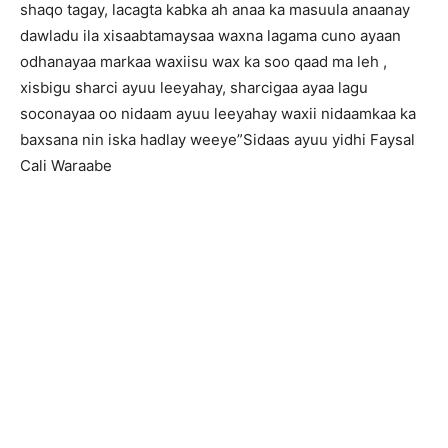
shaqo tagay, lacagta kabka ah anaa ka masuula anaanay
dawladu ila xisaabtamaysaa waxna lagama cuno ayaan
odhanayaa markaa waxiisu wax ka soo qaad ma leh ,
xisbigu sharci ayuu leeyahay, sharcigaa ayaa lagu
soconayaa oo nidaam ayuu leeyahay waxii nidaamkaa ka
baxsana nin iska hadlay weeye”Sidaas ayuu yidhi Faysal
Cali Waraabe