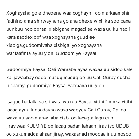
Xoghayaha gole dhexena waa xoghayn , oo markaan shir
fadhino ama shirwaynaha golaha dhexe wixii ka soo baxa
uunbuu noo qoraa, xisbigana magaciisa waxa uu ku hadli
kara saddex qof waa xoghayaha guud ee
xisbiga,gudoomiyaha xisbiga iyo xoghayaha
warfaafinta”ayuu yidhi Gudoomiye Faysal .
Gudoomiye Faysal Cali Waraabe ayaa waxaa uu sidoo kale
ka jawaabay eedo musuq masuq oo uu Cali Guray dusha
u saaray gudoomiye Faysal waxaana uu yidhi
Isagoo hadalkiisa sii wata wuxuu Faysal yidhi ” ninka yidhi
lacag ayuu lunsadayna waxa weeyey Cali Guray, Calina
waxa uu soo maray laba xisbi oo lacagta lagu cuni
jiray,waa KULMIYE oo lacag badan lahaan jiray iyo UDUB
oo xukumadda ahaan jiray, waxaanad moodaa inuu nosoo