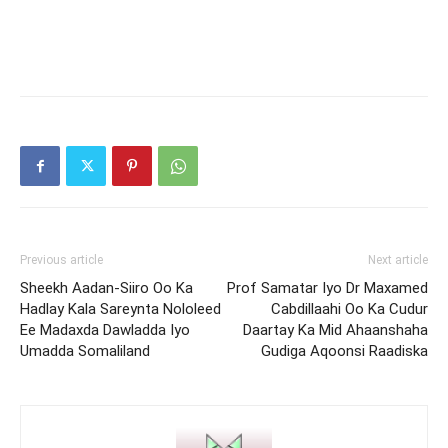
Previous article
Next article
Sheekh Aadan-Siiro Oo Ka
Prof Samatar Iyo Dr Maxamed
Hadlay Kala Sareynta Nololeed
Cabdillaahi Oo Ka Cudur
Ee Madaxda Dawladda Iyo
Daartay Ka Mid Ahaanshaha
Umadda Somaliland
Gudiga Aqoonsi Raadiska