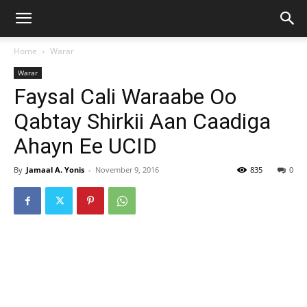
Home
Warar
Warar
Faysal Cali Waraabe Oo
Qabtay Shirkii Aan Caadiga
Ahayn Ee UCID
By
Jamaal A. Yonis
-
November 9, 2016
835
0