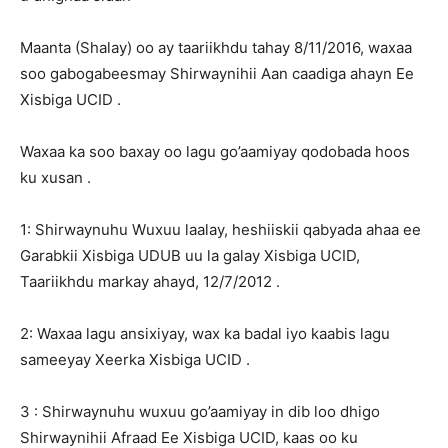
Maanta (Shalay) oo ay taariikhdu tahay 8/11/2016, waxaa
soo gabogabeesmay Shirwaynihii Aan caadiga ahayn Ee
Xisbiga UCID .
Waxaa ka soo baxay oo lagu go’aamiyay qodobada hoos
ku xusan .
1: Shirwaynuhu Wuxuu laalay, heshiiskii qabyada ahaa ee
Garabkii Xisbiga UDUB uu la galay Xisbiga UCID,
Taariikhdu markay ahayd, 12/7/2012 .
2: Waxaa lagu ansixiyay, wax ka badal iyo kaabis lagu
sameeyay Xeerka Xisbiga UCID .
3 : Shirwaynuhu wuxuu go’aamiyay in dib loo dhigo
Shirwaynihii Afraad Ee Xisbiga UCID, kaas oo ku