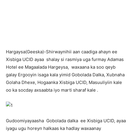
H
argaysa(Geeska)-Shirwaynihii aan caadiga ahayn ee
Xisbiga UCID ayaa shalay si rasmiya uga furmay Adamas
Hotel ee Magaalada Hargeysa, waxaana ka soo qeyb
galay Ergooyin isaga kala yimid Gobolada Dalka, Xubnaha
Golaha Dhexe, Hogaanka Xisbiga UCID, Masuuliyiin kale
oo ka socday axsaabta iyo marti sharaf kale .
Gudoomiyayaasha Gobolada dalka ee Xisbiga UCID, ayaa
iyagu ugu horeyn halkaas ka hadlay waxaanay