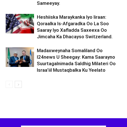
Sameeyay.
Heshiiska Maraykanka Iyo Iiraan:
Qoraalka Is-Afgaradka Oo La Soo
Saaray Iyo Xafladda Saxeexa Oo
Jimcaha Ka Dhacayso Switzerland.
Madaxweynaha Somaliland Oo
I24news U Sheegay: Kama Saarayno
Suurtagalnimada Saldhig Milateri Oo
Israa’iil Mustaqbalka Ku Yeelato