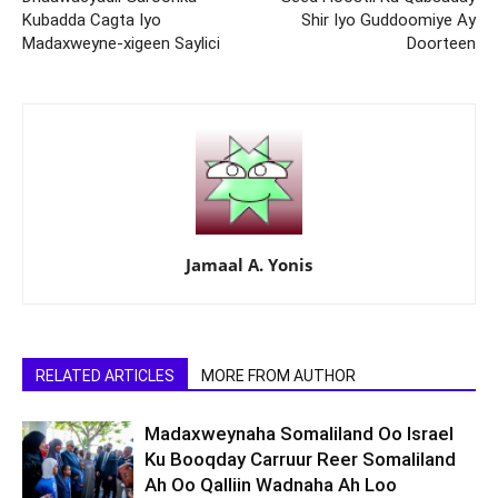
Kubadda Cagta Iyo
Shir Iyo Guddoomiye Ay
Madaxweyne-xigeen Saylici
Doorteen
Jamaal A. Yonis
RELATED ARTICLES
MORE FROM AUTHOR
Madaxweynaha Somaliland Oo Israel
Ku Booqday Carruur Reer Somaliland
Ah Oo Qalliin Wadnaha Ah Loo