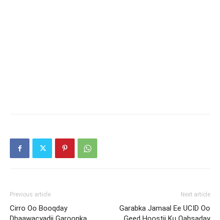
Previous article
Next article
Cirro Oo Booqday
Garabka Jamaal Ee UCID Oo
Dhaawacyadii Garoonka
Geed Hoostii Ku Qabsaday