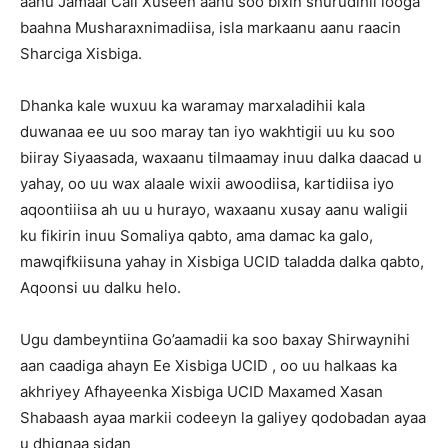
aanu Jamaal Cali Xuseen aanu soo bixin shurudihii looga
baahna Musharaxnimadiisa, isla markaanu aanu raacin
Sharciga Xisbiga.
Dhanka kale wuxuu ka waramay marxaladihii kala
duwanaa ee uu soo maray tan iyo wakhtigii uu ku soo
biiray Siyaasada, waxaanu tilmaamay inuu dalka daacad u
yahay, oo uu wax alaale wixii awoodiisa, kartidiisa iyo
aqoontiiisa ah uu u hurayo, waxaanu xusay aanu waligii
ku fikirin inuu Somaliya qabto, ama damac ka galo,
mawqifkiisuna yahay in Xisbiga UCID taladda dalka qabto,
Aqoonsi uu dalku helo.
Ugu dambeyntiina Go’aamadii ka soo baxay Shirwaynihi
aan caadiga ahayn Ee Xisbiga UCID , oo uu halkaas ka
akhriyey Afhayeenka Xisbiga UCID Maxamed Xasan
Shabaash ayaa markii codeeyn la galiyey qodobadan ayaa
u dhignaa sidan