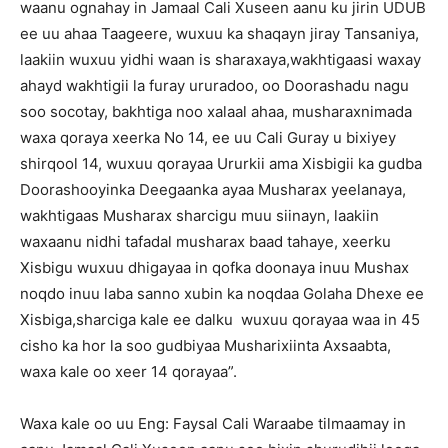
waanu ognahay in Jamaal Cali Xuseen aanu ku jirin UDUB
ee uu ahaa Taageere, wuxuu ka shaqayn jiray Tansaniya,
laakiin wuxuu yidhi waan is sharaxaya,wakhtigaasi waxay
ahayd wakhtigii la furay ururadoo, oo Doorashadu nagu
soo socotay, bakhtiga noo xalaal ahaa, musharaxnimada
waxa qoraya xeerka No 14, ee uu Cali Guray u bixiyey
shirqool 14, wuxuu qorayaa Ururkii ama Xisbigii ka gudba
Doorashooyinka Deegaanka ayaa Musharax yeelanaya,
wakhtigaas Musharax sharcigu muu siinayn, laakiin
waxaanu nidhi tafadal musharax baad tahaye, xeerku
Xisbigu wuxuu dhigayaa in qofka doonaya inuu Mushax
noqdo inuu laba sanno xubin ka noqdaa Golaha Dhexe ee
Xisbiga,sharciga kale ee dalku wuxuu qorayaa waa in 45
cisho ka hor la soo gudbiyaa Musharixiinta Axsaabta,
waxa kale oo xeer 14 qorayaa”.
Waxa kale oo uu Eng: Faysal Cali Waraabe tilmaamay in