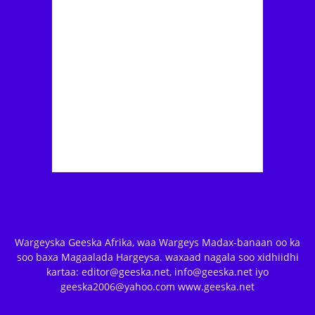
Wargeyska Geeska Afrika, waa Wargeys Madax-banaan oo ka
soo baxa Magaalada Hargeysa. waxaad nagala soo xidhiidhi
kartaa: editor@geeska.net, info@geeska.net iyo
geeska2006@yahoo.com www.geeska.net