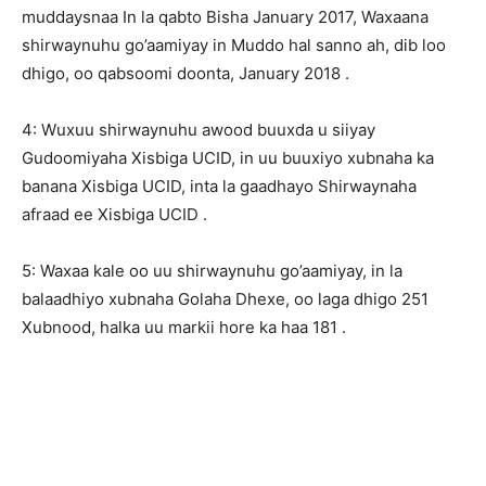
muddaysnaa In la qabto Bisha January 2017, Waxaana
shirwaynuhu go’aamiyay in Muddo hal sanno ah, dib loo
dhigo, oo qabsoomi doonta, January 2018 .
4: Wuxuu shirwaynuhu awood buuxda u siiyay
Gudoomiyaha Xisbiga UCID, in uu buuxiyo xubnaha ka
banana Xisbiga UCID, inta la gaadhayo Shirwaynaha
afraad ee Xisbiga UCID .
5: Waxaa kale oo uu shirwaynuhu go’aamiyay, in la
balaadhiyo xubnaha Golaha Dhexe, oo laga dhigo 251
Xubnood, halka uu markii hore ka haa 181 .