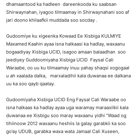
dhamaantood ka hadleen dareenkooda ku saabsan
Shirwaynahan, iyagoo tilmaamay in Shirwaynahani soo af
jari doono khilaafkii muddada soo socday .
Gudoomiye ku xigeenka Kowaad Ee Xisbiga KULMIYE
Maxamed Kaahin ayaa isna halkaasi ka hadlay, waxaanu
bogaadiyay Xisbiga UCID, isagoo amaan balaadhan soo
jeediyey Guddoomiyaha Xisbiga UCID Faysal Cali
Waraabe, oo uu ku tilmaamay inuu yahay shaqsi xogogaal
u ah xaalada dalka, marxaladihii kala duwanaa ee dalkana
uu ka soo qayb qaatay.
Gudoomiyaha Xisbiga UCID Eng Faysal Cali Waraabe oo
isna halkaas ka hadlay ayaa uga waramay maraaxilkii kala
duwanaa ee Xisbigu soo maray waxaanu yidhi “Waad og
tihiinoow 2012 waxaanu heshiis la galay garabkii ka soo
go’ay UDUB, garabka waxa wata Jamaal Cali Xuseen,