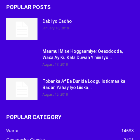
POPULAR POSTS
Dab Iyo Cadho
January 18, 2018
Maamul Mise Hoggaamiye: Qeexdooda,
Waxa Ay Ku Kala Duwan Yihiin Iyo...
August 17, 2018
Tobanka Af Ee Dunida Loogu Isticmaalka
Badan Yahay Iyo Liiska...
August 15, 2018
POPULAR CATEGORY
Warar
14688
Googooska Geeska
3491