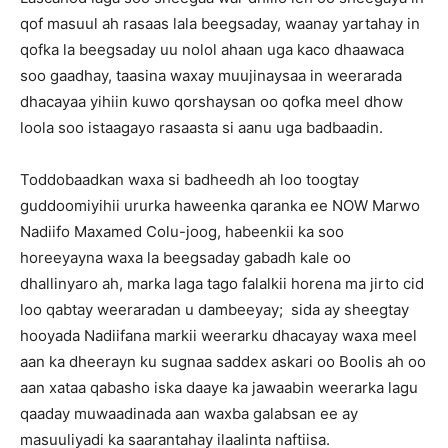
qof masuul ah rasaas lala beegsaday, waanay yartahay in
qofka la beegsaday uu nolol ahaan uga kaco dhaawaca
soo gaadhay, taasina waxay muujinaysaa in weerarada
dhacayaa yihiin kuwo qorshaysan oo qofka meel dhow
loola soo istaagayo rasaasta si aanu uga badbaadin.
Toddobaadkan waxa si badheedh ah loo toogtay
guddoomiyihii ururka haweenka qaranka ee NOW Marwo
Nadiifo Maxamed Colu-joog, habeenkii ka soo
horeeyayna waxa la beegsaday gabadh kale oo
dhallinyaro ah, marka laga tago falalkii horena ma jirto cid
loo qabtay weeraradan u dambeeyay; sida ay sheegtay
hooyada Nadiifana markii weerarku dhacayay waxa meel
aan ka dheerayn ku sugnaa saddex askari oo Boolis ah oo
aan xataa qabasho iska daaye ka jawaabin weerarka lagu
qaaday muwaadinada aan waxba galabsan ee ay
masuuliyadi ka saarantahay ilaalinta naftiisa.