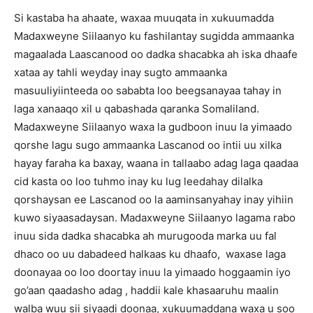
Si kastaba ha ahaate, waxaa muuqata in xukuumadda
Madaxweyne Siilaanyo ku fashilantay sugidda ammaanka
magaalada Laascanood oo dadka shacabka ah iska dhaafe
xataa ay tahli weyday inay sugto ammaanka
masuuliyiinteeda oo sababta loo beegsanayaa tahay in
laga xanaaqo xil u qabashada qaranka Somaliland.
Madaxweyne Siilaanyo waxa la gudboon inuu la yimaado
qorshe lagu sugo ammaanka Lascanod oo intii uu xilka
hayay faraha ka baxay, waana in tallaabo adag laga qaadaa
cid kasta oo loo tuhmo inay ku lug leedahay dilalka
qorshaysan ee Lascanod oo la aaminsanyahay inay yihiin
kuwo siyaasadaysan. Madaxweyne Siilaanyo lagama rabo
inuu sida dadka shacabka ah murugooda marka uu fal
dhaco oo uu dabadeed halkaas ku dhaafo, waxase laga
doonayaa oo loo doortay inuu la yimaado hoggaamin iyo
go’aan qaadasho adag , haddii kale khasaaruhu maalin
walba wuu sii siyaadi doonaa, xukuumaddana waxa u soo