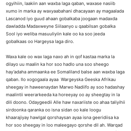
ogyihiin, laakiin aan waxba laga qaban, waxase nasiib
xumo in marka ay waxyaabahani dhacayaan ay magaalada
Lascanod iyo guud ahaan gobalkaba joogaan madaxda
dawladda Madaxweyne Siilaanyo u qaabilsan gobalka
Sool iyo weliba masuuliyiin kale oo ka soo jeeda
gobalkaas oo Hargeysa laga diro.
Waxa kale oo wax laga naxo ah in qof kastaa marka la
dilayo uu maalin ka hor soo hadlo una soo sheego
hay’adaha ammaanka ee Somaliland balse aan waxba laga
qaban. Ilo xogogaala ayaa Wargeyska Geeska Afrikau
sheegay in haweenaydan Marwo Nadiifo ay soo hadashay
maalintii weerarkeeda ka horeeyay oo ay sheegtay in la
dili doono. Odaygeedii Alle haw naxariiste oo ahaa taliyihii
sirdoonka qaranka oo isna sidan oo kale loogu
khaarajiyay hawlgal qorshaysan ayaa isna geeridiisa ka
hor soo sheegay in loo maleegayo qorshe dil ah. Warqad