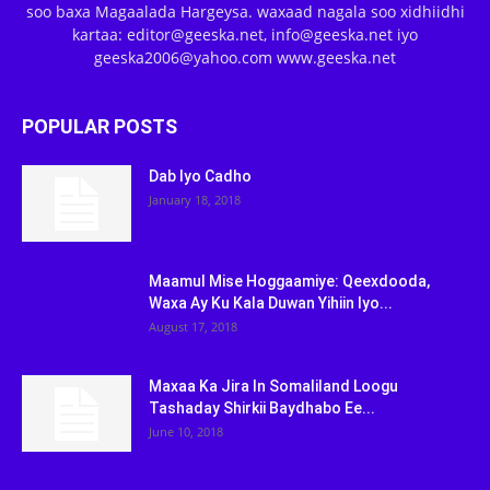
soo baxa Magaalada Hargeysa. waxaad nagala soo xidhiidhi
kartaa: editor@geeska.net, info@geeska.net iyo
geeska2006@yahoo.com www.geeska.net
POPULAR POSTS
Dab Iyo Cadho
January 18, 2018
Maamul Mise Hoggaamiye: Qeexdooda,
Waxa Ay Ku Kala Duwan Yihiin Iyo...
August 17, 2018
Maxaa Ka Jira In Somaliland Loogu
Tashaday Shirkii Baydhabo Ee...
June 10, 2018