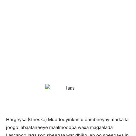
Hargeysa (Geeska) M
uddooyinkan u dambeeyay marka la
joogo labaataneeye maalmoodba waxa magaalada
Lascanod laga soo sheegaa war dhiilo leh oo sheegaya in