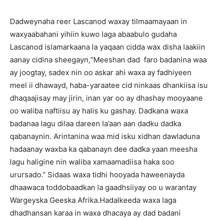
Dadweynaha reer Lascanod waxay tilmaamayaan in
waxyaabahani yihiin kuwo laga abaabulo gudaha
Lascanod islamarkaana la yaqaan cidda wax disha laakiin
aanay cidina sheegayn,“Meeshan dad faro badanina waa
ay joogtay, sadex nin oo askar ahi waxa ay fadhiyeen
meel ii dhawayd, haba-yaraatee cid ninkaas dhankiisa isu
dhaqaajisay may jirin, inan yar oo ay dhashay mooyaane
oo waliba naftiisu ay halis ku gashay. Dadkana waxa
badanaa lagu dilaa dareen la’aan aan dadku dadka
qabanaynin. Arintanina waa mid isku xidhan dawladuna
hadaanay waxba ka qabanayn dee dadka yaan meesha
lagu haligine nin waliba xamaamadiisa haka soo
urursado.” Sidaas waxa tidhi hooyada haweenayda
dhaawaca toddobaadkan la gaadhsiiyay oo u warantay
Wargeyska Geeska Afrika.Hadalkeeda waxa laga
dhadhansan karaa in waxa dhacaya ay dad badani