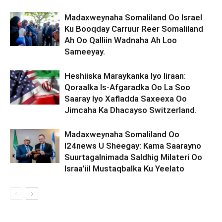
Madaxweynaha Somaliland Oo Israel
Ku Booqday Carruur Reer Somaliland
Ah Oo Qalliin Wadnaha Ah Loo
Sameeyay.
Heshiiska Maraykanka Iyo Iiraan:
Qoraalka Is-Afgaradka Oo La Soo
Saaray Iyo Xafladda Saxeexa Oo
Jimcaha Ka Dhacayso Switzerland.
Madaxweynaha Somaliland Oo
I24news U Sheegay: Kama Saarayno
Suurtagalnimada Saldhig Milateri Oo
Israa’iil Mustaqbalka Ku Yeelato