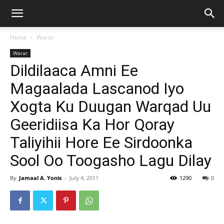
Home
Warar
Warar
Dildilaaca Amni Ee
Magaalada Lascanod Iyo
Xogta Ku Duugan Warqad Uu
Geeridiisa Ka Hor Qoray
Taliyihii Hore Ee Sirdoonka
Sool Oo Toogasho Lagu Dilay
By
Jamaal A. Yonis
-
July 4, 2011
1290
0