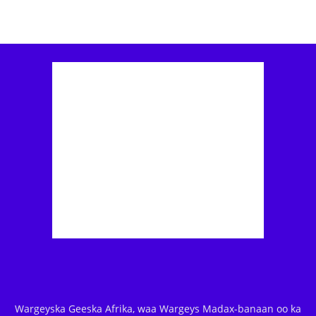
Wargeyska Geeska Afrika, waa Wargeys Madax-banaan oo ka