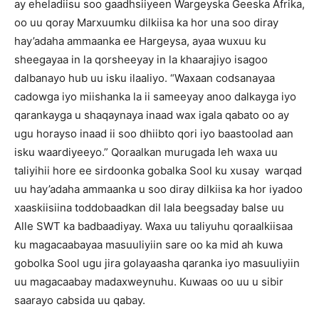
ay eheladiisu soo gaadhsiiyeen Wargeyska Geeska Afrika,
oo uu qoray Marxuumku dilkiisa ka hor una soo diray
hay’adaha ammaanka ee Hargeysa, ayaa wuxuu ku
sheegayaa in la qorsheeyay in la khaarajiyo isagoo
dalbanayo hub uu isku ilaaliyo. “Waxaan codsanayaa
cadowga iyo miishanka la ii sameeyay anoo dalkayga iyo
qarankayga u shaqaynaya inaad wax igala qabato oo ay
ugu horayso inaad ii soo dhiibto qori iyo baastoolad aan
isku waardiyeeyo.” Qoraalkan murugada leh waxa uu
taliyihii hore ee sirdoonka gobalka Sool ku xusay warqad
uu hay’adaha ammaanka u soo diray dilkiisa ka hor iyadoo
xaaskiisiina toddobaadkan dil lala beegsaday balse uu
Alle SWT ka badbaadiyay. Waxa uu taliyuhu qoraalkiisaa
ku magacaabayaa masuuliyiin sare oo ka mid ah kuwa
gobolka Sool ugu jira golayaasha qaranka iyo masuuliyiin
uu magacaabay madaxweynuhu. Kuwaas oo uu u sibir
saarayo cabsida uu qabay.