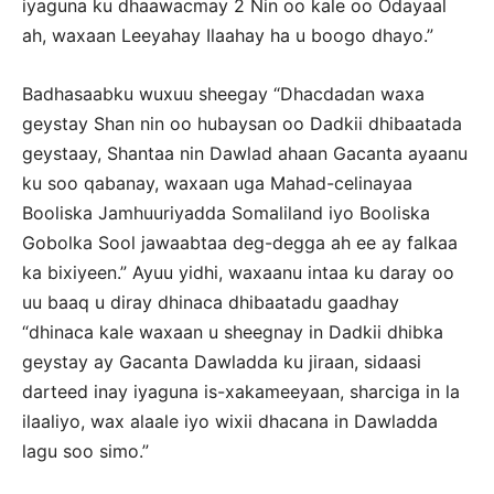
iyaguna ku dhaawacmay 2 Nin oo kale oo Odayaal
ah, waxaan Leeyahay Ilaahay ha u boogo dhayo.”
Badhasaabku wuxuu sheegay “Dhacdadan waxa
geystay Shan nin oo hubaysan oo Dadkii dhibaatada
geystaay, Shantaa nin Dawlad ahaan Gacanta ayaanu
ku soo qabanay, waxaan uga Mahad-celinayaa
Booliska Jamhuuriyadda Somaliland iyo Booliska
Gobolka Sool jawaabtaa deg-degga ah ee ay falkaa
ka bixiyeen.” Ayuu yidhi, waxaanu intaa ku daray oo
uu baaq u diray dhinaca dhibaatadu gaadhay
“dhinaca kale waxaan u sheegnay in Dadkii dhibka
geystay ay Gacanta Dawladda ku jiraan, sidaasi
darteed inay iyaguna is-xakameeyaan, sharciga in la
ilaaliyo, wax alaale iyo wixii dhacana in Dawladda
lagu soo simo.”