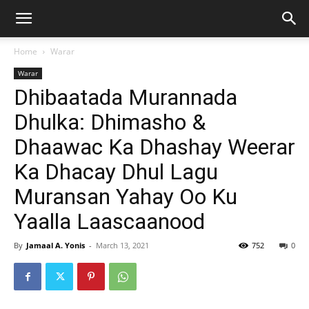
Home
Warar
Warar
Dhibaatada Murannada
Dhulka: Dhimasho &
Dhaawac Ka Dhashay Weerar
Ka Dhacay Dhul Lagu
Muransan Yahay Oo Ku
Yaalla Laascaanood
By
Jamaal A. Yonis
-
March 13, 2021
752
0