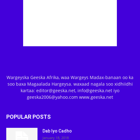
Wargeyska Geeska Afrika, waa Wargeys Madax-banaan oo ka
soo baxa Magaalada Hargeysa. waxaad nagala soo xidhiidhi
kartaa: editor@geeska.net, info@geeska.net iyo
geeska2006@yahoo.com www.geeska.net
POPULAR POSTS
Dab Iyo Cadho
January 18, 2018