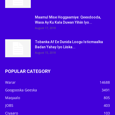
Maamul Mise Hoggaamiye: Qeexdooda,
Waxa Ay Ku Kala Duwan Yihiin Iyo...
August 17, 2018
Tobanka Af Ee Dunida Loogu Isticmaalka
Badan Yahay Iyo Liiska...
August 15, 2018
POPULAR CATEGORY
Warar
14688
Googooska Geeska
3491
Maqaalo
805
JOBS
403
Ciyaaro
103