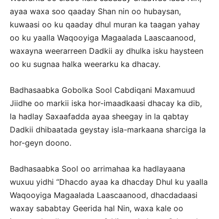
ayaa waxa soo qaaday Shan nin oo hubaysan,
kuwaasi oo ku qaaday dhul muran ka taagan yahay
oo ku yaalla Waqooyiga Magaalada Laascaanood,
waxayna weerarreen Dadkii ay dhulka isku haysteen
oo ku sugnaa halka weerarku ka dhacay.
Badhasaabka Gobolka Sool Cabdiqani Maxamuud
Jiidhe oo markii iska hor-imaadkaasi dhacay ka dib,
la hadlay Saxaafadda ayaa sheegay in la qabtay
Dadkii dhibaatada geystay isla-markaana sharciga la
hor-geyn doono.
Badhasaabka Sool oo arrimahaa ka hadlayaana
wuxuu yidhi “Dhacdo ayaa ka dhacday Dhul ku yaalla
Waqooyiga Magaalada Laascaanood, dhacdadaasi
waxay sababtay Geerida hal Nin, waxa kale oo