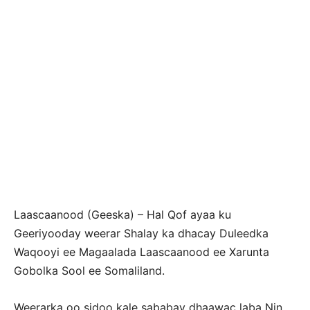
Laascaanood (Geeska) – Hal Qof ayaa ku
Geeriyooday weerar Shalay ka dhacay Duleedka
Waqooyi ee Magaalada Laascaanood ee Xarunta
Gobolka Sool ee Somaliland.
Weerarka oo sidoo kale sababay dhaawac laba Nin,