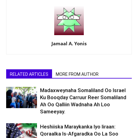
Jamaal A. Yonis
RELATED ARTICLES
MORE FROM AUTHOR
Madaxweynaha Somaliland Oo Israel
Ku Booqday Carruur Reer Somaliland
Ah Oo Qalliin Wadnaha Ah Loo
Sameeyay.
Heshiiska Maraykanka Iyo Iiraan:
Qoraalka Is-Afgaradka Oo La Soo