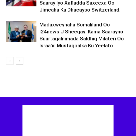
Saaray Iyo Xafladda Saxeexa Oo
Jimcaha Ka Dhacayso Switzerland.
Madaxweynaha Somaliland Oo
I24news U Sheegay: Kama Saarayno
Suurtagalnimada Saldhig Milateri Oo
Israa’iil Mustaqbalka Ku Yeelato