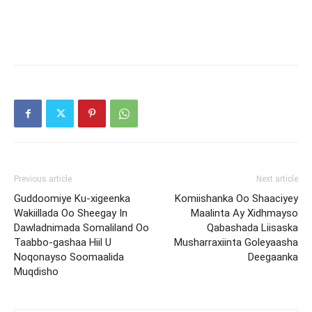
Previous article
Next article
Guddoomiye Ku-xigeenka
Komiishanka Oo Shaaciyey
Wakiillada Oo Sheegay In
Maalinta Ay Xidhmayso
Dawladnimada Somaliland Oo
Qabashada Liisaska
Taabbo-gashaa Hiil U
Musharraxiinta Goleyaasha
Noqonayso Soomaalida
Deegaanka
Muqdisho