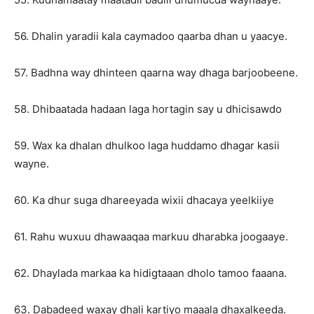
56. Dhalin yaradii kala caymadoo qaarba dhan u yaacye.
57. Badhna way dhinteen qaarna way dhaga barjoobeene.
58. Dhibaatada hadaan laga hortagin say u dhicisawdo
59. Wax ka dhalan dhulkoo laga huddamo dhagar kasii
wayne.
60. Ka dhur suga dhareeyada wixii dhacaya yeelkiiye
61. Rahu wuxuu dhawaaqaa markuu dharabka joogaaye.
62. Dhaylada markaa ka hidigtaaan dholo tamoo faaana.
63. Dabadeed waxay dhali kartiyo maaala dhaxalkeeda.