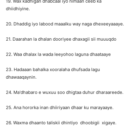
19. Wax kadhigan dhabcaal iyo nimaan ceeb ka
dhiidhiyine.
20. Dhaddig iyo labood maaalku way naga dhexeeyaaaye.
21. Daarahan la dhalan dooriyee dhaxagii sii muuuqdo
22. Waa dhalax la wada leeyohoo laguna dhaataaye
23. Hadaaan bahalka xooralaha dhufsada lagu
dhawaaqaynin.
24. Ma'dhabaro e wuxuu soo dhigtaa duhur dharaareede.
25. Ana hororka inan dhiiriyaan dhaar ku marayaaye.
26. Waxma dhaanto taliskii dhintiyo dhoobigii xigaye.