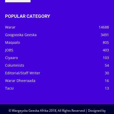
POPULAR CATEGORY
Warar
14688
Googooska Geeska
3491
Maqaalo
805
JOBS
403
Ciyaaro
103
Columnists
54
Editorial/Staff Writer
30
Warar Dheeraada
16
Tacsi
13
© Wargeyska Geeska Afrika 2018, All Rights Reserved | Designed by