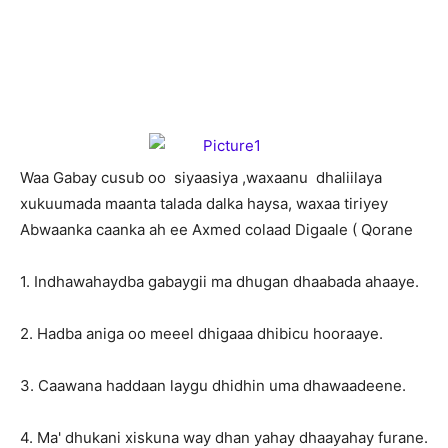
W
aa Gabay cusub oo siyaasiya ,waxaanu dhaliilaya
xukuumada maanta talada dalka haysa, waxaa tiriyey
Abwaanka caanka ah ee Axmed colaad Digaale ( Qorane
1. Indhawahaydba gabaygii ma dhugan dhaabada ahaaye.
2. Hadba aniga oo meeel dhigaaa dhibicu hooraaye.
3. Caawana haddaan laygu dhidhin uma dhawaadeene.
4. Ma' dhukani xiskuna way dhan yahay dhaayahay furane.