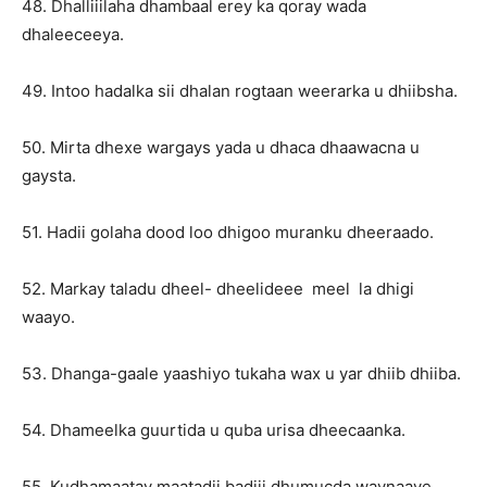
48. Dhalliiilaha dhambaal erey ka qoray wada
dhaleeceeya.
49. Intoo hadalka sii dhalan rogtaan weerarka u dhiibsha.
50. Mirta dhexe wargays yada u dhaca dhaawacna u
gaysta.
51. Hadii golaha dood loo dhigoo muranku dheeraado.
52. Markay taladu dheel- dheelideee meel la dhigi
waayo.
53. Dhanga-gaale yaashiyo tukaha wax u yar dhiib dhiiba.
54. Dhameelka guurtida u quba urisa dheecaanka.
55. Kudhamaatay maatadii badiii dhumucda waynaaye.