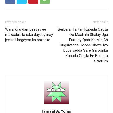
Previous article
Next article
Wararkii u dambeeyay ee
Berbera: Tartan Kubada Cagta
maxaabiista isku dayday inay
Oo Maalintii Shalay Uga
jeelka Hargeysa ka baxsato
Furmay Qaar Ka Mid Ah
Dugsiyadda Hoose Dhexe Iyo
Dugsiyadda Sare Garoonka
Kubada Cagta Ee Berbera
Stadium
Jamaal A. Yonis