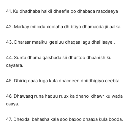
41. Ku dhadhaba halkii dheefle oo dhabaqa raacdeeya
42. Markay milicdu xoolaha dhibtiyo dhamacda jiilaalka.
43. Dharaar maalku geeluu dhaqaa lagu dhalilaaye .
44. Sunta dhama galshada sii dhurtoo dhaanish ku
cayaara.
45. Dhiriq daaa luga kula dhacdeen dhiidhigiyo ceebta.
46. Dhawaaq runa haduu ruux ka dhaho dhawr ku wada
caaya.
47. Dhexda bahasha kala soo baxoo dhaaxa kula booda.