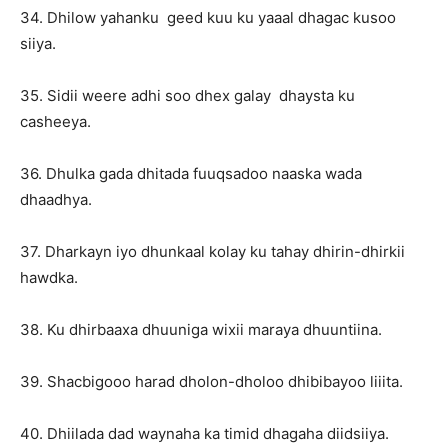
34. Dhilow yahanku geed kuu ku yaaal dhagac kusoo
siiya.
35. Sidii weere adhi soo dhex galay dhaysta ku
casheeya.
36. Dhulka gada dhitada fuuqsadoo naaska wada
dhaadhya.
37. Dharkayn iyo dhunkaal kolay ku tahay dhirin-dhirkii
hawdka.
38. Ku dhirbaaxa dhuuniga wixii maraya dhuuntiina.
39. Shacbigooo harad dholon-dholoo dhibibayoo liiita.
40. Dhiilada dad waynaha ka timid dhagaha diidsiiya.