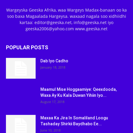
Wargeyska Geeska Afrika, waa Wargeys Madax-banaan oo ka
soo baxa Magaalada Hargeysa. waxaad nagala soo xidhiidhi
kartaa: editor@geeska.net, info@geeska.net iyo
geeska2006@yahoo.com www.geeska.net
POPULAR POSTS
Dab Iyo Cadho
January 18, 2018
Maamul Mise Hoggaamiye: Qeexdooda,
Waxa Ay Ku Kala Duwan Yihiin Iyo...
August 17, 2018
Maxaa Ka Jira In Somaliland Loogu
Tashaday Shirkii Baydhabo Ee...
June 10, 2018