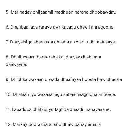
5. Mar haday dhijaaamii madheen harana dhoobawday.
6. Dhanbaa laga raraye awr kayagu dheeli ma aqoone
7. Dhayalsiga abeesada dhasha ah wad u dhimataaaye.
8. Dhulluxaaan hareeraha ka dhayay dhab uma
daawayne.
9. Dhidhka waxaan u wada dhaafayaa hoosta haw dhaca'e
10. Dhalaan iyo waxaaa lagu sabaa naago dhalanteede.
11. Labaduba dhiibiiqiyo tagfida dhaadi mahayaaane.
12. Markay doorashadu soo dhaw dahay ama la