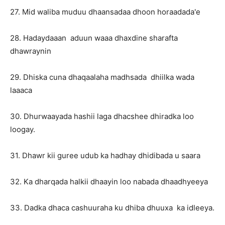
27. Mid waliba muduu dhaansadaa dhoon horaadada'e
28. Hadaydaaan aduun waaa dhaxdine sharafta
dhawraynin
29. Dhiska cuna dhaqaalaha madhsada dhiilka wada
laaaca
30. Dhurwaayada hashii laga dhacshee dhiradka loo
loogay.
31. Dhawr kii guree udub ka hadhay dhidibada u saara
32. Ka dharqada halkii dhaayin loo nabada dhaadhyeeya
33. Dadka dhaca cashuuraha ku dhiba dhuuxa ka idleeya.