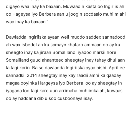
digayo waa inay ka baxaan. Muwaadin kasta oo Ingiriis ah
oo Hageysa iyo Berbera aan u joogin socdaalo muhiim ahi
waa inay ka baxaan.”
Dawladda Ingiriiska ayaan weli muddo saddex sannadood
ah wax isbedel ah ku samayn khataro ammaan oo ay ku
sheegto inay ka jiraan Somaliland, iyadoo markii hore
Somaliland guud ahaanteed sheegtay inay tahay dhul aan
la tagi karin. Balse dawladda Ingiriiska ayaa bishii April ee
sannadkii 2014 sheegtay inay xayiraadii amni ka qaaday
magaalooyinka Hargeysa iyo Berbera oo ay sheegtay in
iyagana loo tagi karo uun arrimaha muhiimka ah, kuwaas
oo ay haddana dib u soo cusboonaysiisay.