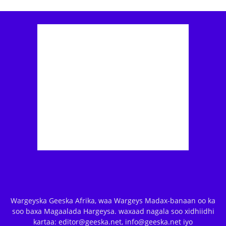
Wargeyska Geeska Afrika, waa Wargeys Madax-banaan oo ka
soo baxa Magaalada Hargeysa. waxaad nagala soo xidhiidhi
kartaa: editor@geeska.net, info@geeska.net iyo