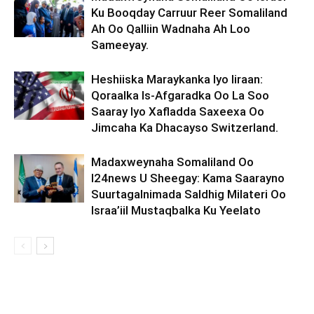
Ku Booqday Carruur Reer Somaliland
Ah Oo Qalliin Wadnaha Ah Loo
Sameeyay.
Heshiiska Maraykanka Iyo Iiraan:
Qoraalka Is-Afgaradka Oo La Soo
Saaray Iyo Xafladda Saxeexa Oo
Jimcaha Ka Dhacayso Switzerland.
Madaxweynaha Somaliland Oo
I24news U Sheegay: Kama Saarayno
Suurtagalnimada Saldhig Milateri Oo
Israa’iil Mustaqbalka Ku Yeelato