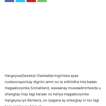
H
argeysa(Geeska)-Dawladda Ingiriiska ayaa
cusboonaysiisay digniin amni oo la xidhiidha inta badan
magaalooyinka Somaliland, waxaanay muwaadininteeda u
sheegtay inay tagi karaan oo keliya magaalooyinka
Hargeysa iyo Berbera, oo iyagana ay sheegtay in loo tagi