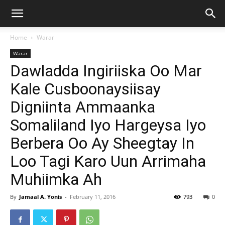
Home
Warar
Warar
Dawladda Ingiriiska Oo Mar
Kale Cusboonaysiisay
Digniinta Ammaanka
Somaliland Iyo Hargeysa Iyo
Berbera Oo Ay Sheegtay In
Loo Tagi Karo Uun Arrimaha
Muhiimka Ah
By
Jamaal A. Yonis
-
February 11, 2016
793
0