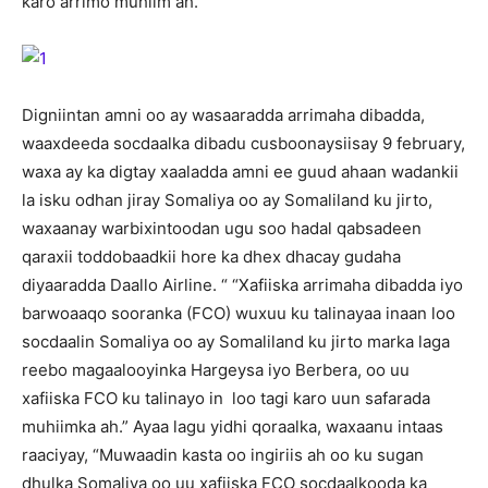
karo arrimo muhiim ah.
Digniintan amni oo ay wasaaradda arrimaha dibadda,
waaxdeeda socdaalka dibadu cusboonaysiisay 9 february,
waxa ay ka digtay xaaladda amni ee guud ahaan wadankii
la isku odhan jiray Somaliya oo ay Somaliland ku jirto,
waxaanay warbixintoodan ugu soo hadal qabsadeen
qaraxii toddobaadkii hore ka dhex dhacay gudaha
diyaaradda Daallo Airline. “ “Xafiiska arrimaha dibadda iyo
barwoaaqo sooranka (FCO) wuxuu ku talinayaa inaan loo
socdaalin Somaliya oo ay Somaliland ku jirto marka laga
reebo magaalooyinka Hargeysa iyo Berbera, oo uu
xafiiska FCO ku talinayo in loo tagi karo uun safarada
muhiimka ah.” Ayaa lagu yidhi qoraalka, waxaanu intaas
raaciyay, “Muwaadin kasta oo ingiriis ah oo ku sugan
dhulka Somaliya oo uu xafiiska FCO socdaalkooda ka