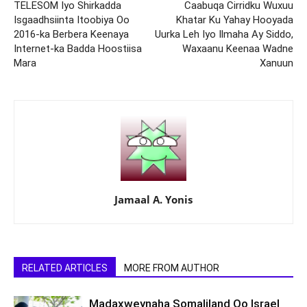
TELESOM Iyo Shirkadda
Caabuqa Cirridku Wuxuu
Isgaadhsiinta Itoobiya Oo
Khatar Ku Yahay Hooyada
2016-ka Berbera Keenaya
Uurka Leh Iyo Ilmaha Ay Siddo,
Internet-ka Badda Hoostiisa
Waxaanu Keenaa Wadne
Mara
Xanuun
Jamaal A. Yonis
RELATED ARTICLES
MORE FROM AUTHOR
Madaxweynaha Somaliland Oo Israel