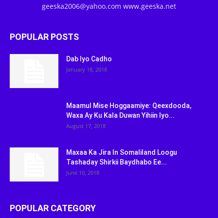
geeska2006@yahoo.com www.geeska.net
POPULAR POSTS
Dab Iyo Cadho
January 18, 2018
Maamul Mise Hoggaamiye: Qeexdooda,
Waxa Ay Ku Kala Duwan Yihiin Iyo...
August 17, 2018
Maxaa Ka Jira In Somaliland Loogu
Tashaday Shirkii Baydhabo Ee...
June 10, 2018
POPULAR CATEGORY