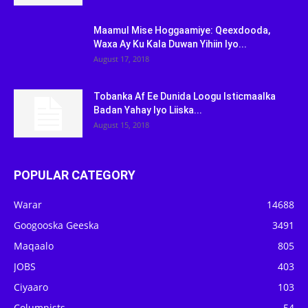
Maamul Mise Hoggaamiye: Qeexdooda,
Waxa Ay Ku Kala Duwan Yihiin Iyo...
August 17, 2018
Tobanka Af Ee Dunida Loogu Isticmaalka
Badan Yahay Iyo Liiska...
August 15, 2018
POPULAR CATEGORY
Warar
14688
Googooska Geeska
3491
Maqaalo
805
JOBS
403
Ciyaaro
103
Columnists
54