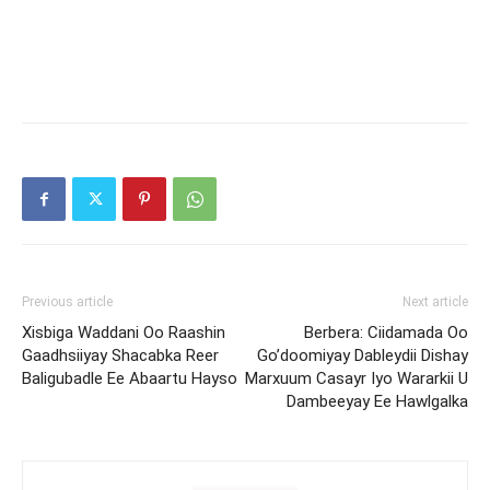
Previous article
Next article
Xisbiga Waddani Oo Raashin
Berbera: Ciidamada Oo
Gaadhsiiyay Shacabka Reer
Go’doomiyay Dableydii Dishay
Baligubadle Ee Abaartu Hayso
Marxuum Casayr Iyo Wararkii U
Dambeeyay Ee Hawlgalka