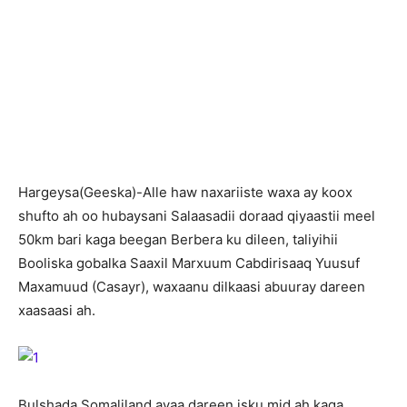
H
argeysa(Geeska)-Alle haw naxariiste waxa ay koox
shufto ah oo hubaysani Salaasadii doraad qiyaastii meel
50km bari kaga beegan Berbera ku dileen, taliyihii
Booliska gobalka Saaxil Marxuum Cabdirisaaq Yuusuf
Maxamuud (Casayr), waxaanu dilkaasi abuuray dareen
xaasaasi ah.
Bulshada Somaliland ayaa dareen isku mid ah kaga