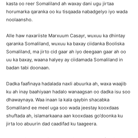
kasta oo reer Somaliland ah waxay dani ugu jirtaa
horumarka qaranka oo ku tisqaada nabadgelyo iyo wada
noolaansho.
Alle haw naxariiste Marxuum Casayr, wuxuu ka dhintay
qaranka Somaliland, wuxuu ka baxay ciidanka Booliska
Somaliland, ma jirto cid gaar ah iyo deegaan gaar ah oo
uu ka baxay, waana halyey ay ciidamada Somaliland in
badan tabi doonaan.
Dadka faafinaya hadalada naxli abuurka ah, waxa waajib
ku ah inay baahiyaan hadalo wanaagsan oo dadka isu soo
dhawaynaya. Waa inaan la kala qaybin shacabka
Somaliland ee meel uga soo wada jeestay kooxdaas
shuftada ah, islamarkaana aan kooxdaas go’doonka ku
jirta loo abuurin dad caadifad ku taageera.