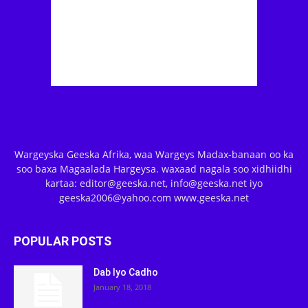
Wargeyska Geeska Afrika, waa Wargeys Madax-banaan oo ka
soo baxa Magaalada Hargeysa. waxaad nagala soo xidhiidhi
kartaa: editor@geeska.net, info@geeska.net iyo
geeska2006@yahoo.com www.geeska.net
POPULAR POSTS
Dab Iyo Cadho
January 18, 2018