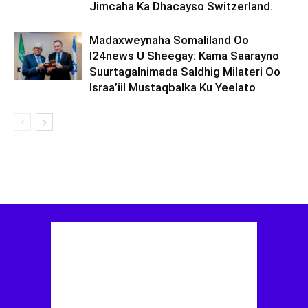
Jimcaha Ka Dhacayso Switzerland.
Madaxweynaha Somaliland Oo
I24news U Sheegay: Kama Saarayno
Suurtagalnimada Saldhig Milateri Oo
Israa’iil Mustaqbalka Ku Yeelato