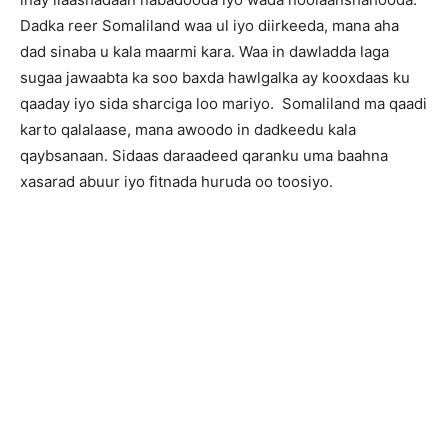
Dadka reer Somaliland waa ul iyo diirkeeda, mana aha
dad sinaba u kala maarmi kara. Waa in dawladda laga
sugaa jawaabta ka soo baxda hawlgalka ay kooxdaas ku
qaaday iyo sida sharciga loo mariyo. Somaliland ma qaadi
karto qalalaase, mana awoodo in dadkeedu kala
qaybsanaan. Sidaas daraadeed qaranku uma baahna
xasarad abuur iyo fitnada huruda oo toosiyo.