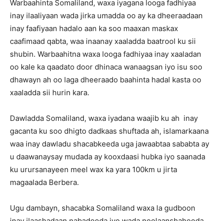
Warbaahinta Somaliland, waxa iyagana looga fadhiyaa
inay ilaaliyaan wada jirka umadda oo ay ka dheeraadaan
inay faafiyaan hadalo aan ka soo maaxan maskax
caafimaad qabta, waa inaanay xaaladda baatrool ku sii
shubin. Warbaahitna waxa looga fadhiyaa inay xaaladan
oo kale ka qaadato door dhinaca wanaagsan iyo isu soo
dhawayn ah oo laga dheeraado baahinta hadal kasta oo
xaaladda sii hurin kara.
Dawladda Somaliland, waxa iyadana waajib ku ah inay
gacanta ku soo dhigto dadkaas shuftada ah, islamarkaana
waa inay dawladu shacabkeeda uga jawaabtaa sababta ay
u daawanaysay mudada ay kooxdaasi hubka iyo saanada
ku urursanayeen meel wax ka yara 100km u jirta
magaalada Berbera.
Ugu dambayn, shacabka Somaliland waxa la gudboon
inay ilaashadaan nabadooda iyo wada noolaanshahooda.