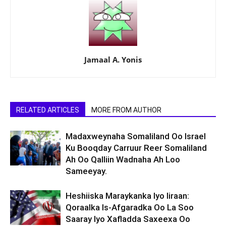
Jamaal A. Yonis
RELATED ARTICLES
MORE FROM AUTHOR
Madaxweynaha Somaliland Oo Israel
Ku Booqday Carruur Reer Somaliland
Ah Oo Qalliin Wadnaha Ah Loo
Sameeyay.
Heshiiska Maraykanka Iyo Iiraan:
Qoraalka Is-Afgaradka Oo La Soo
Saaray Iyo Xafladda Saxeexa Oo