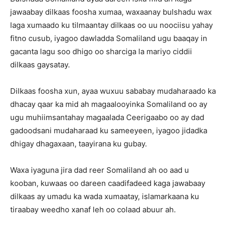
jawaabay dilkaas foosha xumaa, waxaanay bulshadu wax
laga xumaado ku tilmaantay dilkaas oo uu noociisu yahay
fitno cusub, iyagoo dawladda Somaliland ugu baaqay in
gacanta lagu soo dhigo oo sharciga la mariyo ciddii
dilkaas gaysatay.
Dilkaas foosha xun, ayaa wuxuu sababay mudaharaado ka
dhacay qaar ka mid ah magaalooyinka Somaliland oo ay
ugu muhiimsantahay magaalada Ceerigaabo oo ay dad
gadoodsani mudaharaad ku sameeyeen, iyagoo jidadka
dhigay dhagaxaan, taayirana ku gubay.
Waxa iyaguna jira dad reer Somaliland ah oo aad u
kooban, kuwaas oo dareen caadifadeed kaga jawabaay
dilkaas ay umadu ka wada xumaatay, islamarkaana ku
tiraabay weedho xanaf leh oo colaad abuur ah.