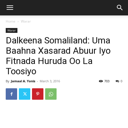
Home
Warar
Warar
Dalkeena Somaliland: Uma
Baahna Xasarad Abuur Iyo
Fitnada Huruda Oo La
Toosiyo
By
Jamaal A. Yonis
-
March 3, 2016
703
0