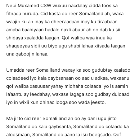
Nebi Muxamed CSW wuxuu nacdalay cidda toosisa
fitnada huruda. Cid kasta oo reer Somaliland ah, waxa
waajib ku ah inay ka dheeraadaan inay ku tiraabaan
amaba baahiyaan hadalo naxli abuur ah oo dab ku sii
shidaya xaaladda taagan. Qof waliba waa inuu ka
shaqeeyaa sidii uu biyo ugu shubi lahaa xiisada taagan,
una qaboojin lahaa.
Umadda reer Somaliland waxay ka soo gudubtay xaalado
colaadeed iyo kala qaybsanaan oo aad u adkaa, waxaanu
qof waliba xasuusanyahay midhaha colaada iyo is aamin
la’aantu ay leedahay, waxase lagaga soo gudbay dulqaad
iyo in wixii xun dhinac looga soo wada jeesto.
Ma jirto cid reer Somaliland ah oo ay dani ugu jirto
Somaliland oo kala qaybsanta, Somaliland oo colaado ka
aloosmaan, Somaliland oo aano la isu beegsado. Qof