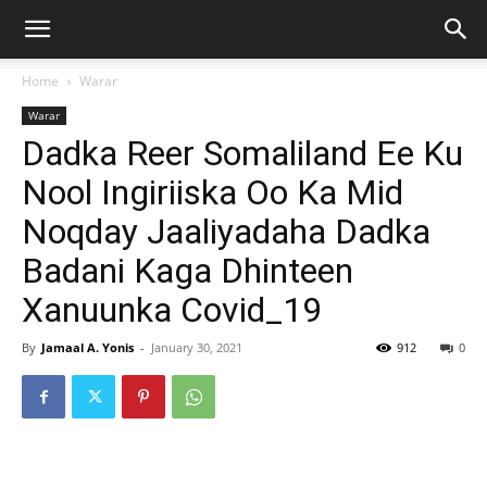
Home
Warar
Warar
Dadka Reer Somaliland Ee Ku
Nool Ingiriiska Oo Ka Mid
Noqday Jaaliyadaha Dadka
Badani Kaga Dhinteen
Xanuunka Covid_19
By
Jamaal A. Yonis
-
January 30, 2021
912
0