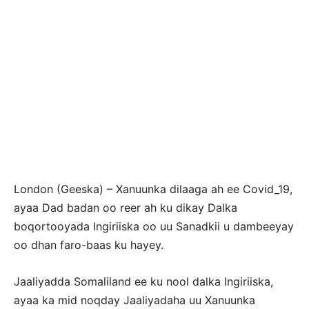
London (Geeska) – Xanuunka dilaaga ah ee Covid_19,
ayaa Dad badan oo reer ah ku dikay Dalka
boqortooyada Ingiriiska oo uu Sanadkii u dambeeyay
oo dhan faro-baas ku hayey.
Jaaliyadda Somaliland ee ku nool dalka Ingiriiska,
ayaa ka mid noqday Jaaliyadaha uu Xanuunka