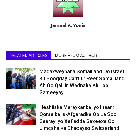
Jamaal A. Yonis
RELATED ARTICLES
MORE FROM AUTHOR
Madaxweynaha Somaliland Oo Israel
Ku Booqday Carruur Reer Somaliland
Ah Oo Qalliin Wadnaha Ah Loo
Sameeyay.
Heshiiska Maraykanka Iyo Iiraan:
Qoraalka Is-Afgaradka Oo La Soo
Saaray Iyo Xafladda Saxeexa Oo
Jimcaha Ka Dhacayso Switzerland.