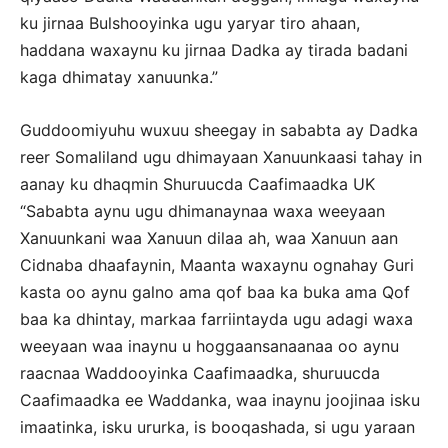
ku jirnaa Bulshooyinka ugu yaryar tiro ahaan,
haddana waxaynu ku jirnaa Dadka ay tirada badani
kaga dhimatay xanuunka.”
Guddoomiyuhu wuxuu sheegay in sababta ay Dadka
reer Somaliland ugu dhimayaan Xanuunkaasi tahay in
aanay ku dhaqmin Shuruucda Caafimaadka UK
“Sababta aynu ugu dhimanaynaa waxa weeyaan
Xanuunkani waa Xanuun dilaa ah, waa Xanuun aan
Cidnaba dhaafaynin, Maanta waxaynu ognahay Guri
kasta oo aynu galno ama qof baa ka buka ama Qof
baa ka dhintay, markaa farriintayda ugu adagi waxa
weeyaan waa inaynu u hoggaansanaanaa oo aynu
raacnaa Waddooyinka Caafimaadka, shuruucda
Caafimaadka ee Waddanka, waa inaynu joojinaa isku
imaatinka, isku ururka, is booqashada, si ugu yaraan