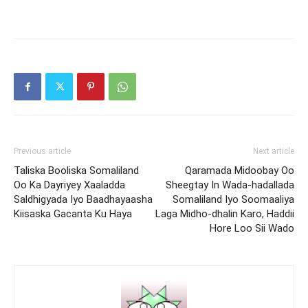
Previous article
Next article
Taliska Booliska Somaliland
Qaramada Midoobay Oo
Oo Ka Dayriyey Xaaladda
Sheegtay In Wada-hadallada
Saldhigyada Iyo Baadhayaasha
Somaliland Iyo Soomaaliya
Kiisaska Gacanta Ku Haya
Laga Midho-dhalin Karo, Haddii
Hore Loo Sii Wado