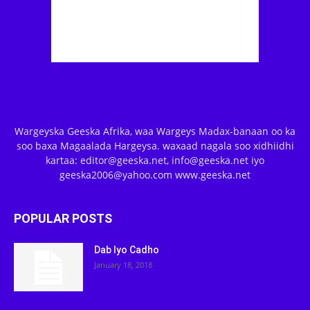
Wargeyska Geeska Afrika, waa Wargeys Madax-banaan oo ka
soo baxa Magaalada Hargeysa. waxaad nagala soo xidhiidhi
kartaa: editor@geeska.net, info@geeska.net iyo
geeska2006@yahoo.com www.geeska.net
POPULAR POSTS
Dab Iyo Cadho
January 18, 2018