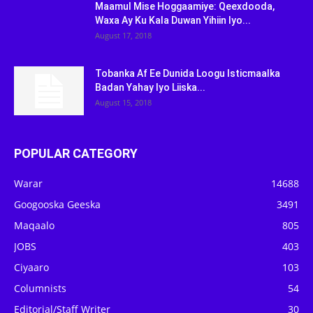
Maamul Mise Hoggaamiye: Qeexdooda,
Waxa Ay Ku Kala Duwan Yihiin Iyo...
August 17, 2018
Tobanka Af Ee Dunida Loogu Isticmaalka
Badan Yahay Iyo Liiska...
August 15, 2018
POPULAR CATEGORY
Warar
14688
Googooska Geeska
3491
Maqaalo
805
JOBS
403
Ciyaaro
103
Columnists
54
Editorial/Staff Writer
30