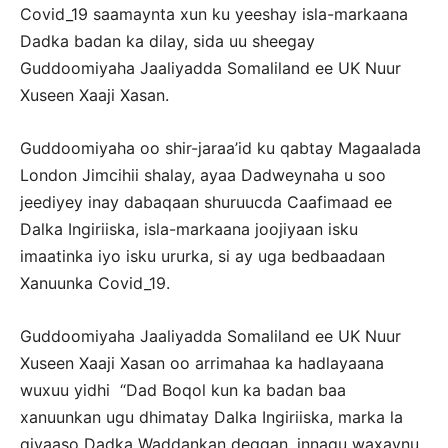
Covid_19 saamaynta xun ku yeeshay isla-markaana
Dadka badan ka dilay, sida uu sheegay
Guddoomiyaha Jaaliyadda Somaliland ee UK Nuur
Xuseen Xaaji Xasan.
Guddoomiyaha oo shir-jaraa’id ku qabtay Magaalada
London Jimcihii shalay, ayaa Dadweynaha u soo
jeediyey inay dabaqaan shuruucda Caafimaad ee
Dalka Ingiriiska, isla-markaana joojiyaan isku
imaatinka iyo isku ururka, si ay uga bedbaadaan
Xanuunka Covid_19.
Guddoomiyaha Jaaliyadda Somaliland ee UK Nuur
Xuseen Xaaji Xasan oo arrimahaa ka hadlayaana
wuxuu yidhi “Dad Boqol kun ka badan baa
xanuunkan ugu dhimatay Dalka Ingiriiska, marka la
qiyaaso Dadka Waddankan deggan, innagu waxaynu