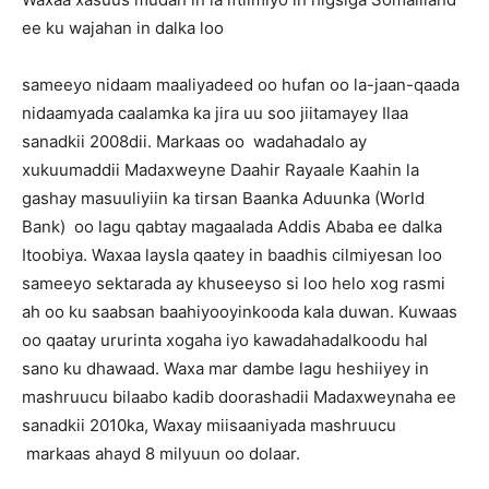
ee ku wajahan in dalka loo
sameeyo nidaam maaliyadeed oo hufan oo la-jaan-qaada
nidaamyada caalamka ka jira uu soo jiitamayey Ilaa
sanadkii 2008dii. Markaas oo wadahadalo ay
xukuumaddii Madaxweyne Daahir Rayaale Kaahin la
gashay masuuliyiin ka tirsan Baanka Aduunka (World
Bank) oo lagu qabtay magaalada Addis Ababa ee dalka
Itoobiya. Waxaa laysla qaatey in baadhis cilmiyesan loo
sameeyo sektarada ay khuseeyso si loo helo xog rasmi
ah oo ku saabsan baahiyooyinkooda kala duwan. Kuwaas
oo qaatay ururinta xogaha iyo kawadahadalkoodu hal
sano ku dhawaad. Waxa mar dambe lagu heshiiyey in
mashruucu bilaabo kadib doorashadii Madaxweynaha ee
sanadkii 2010ka, Waxay miisaaniyada mashruucu
markaas ahayd 8 milyuun oo dolaar.