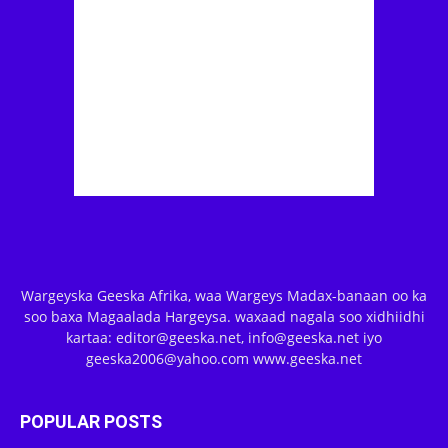
Wargeyska Geeska Afrika, waa Wargeys Madax-banaan oo ka
soo baxa Magaalada Hargeysa. waxaad nagala soo xidhiidhi
kartaa: editor@geeska.net, info@geeska.net iyo
geeska2006@yahoo.com www.geeska.net
POPULAR POSTS