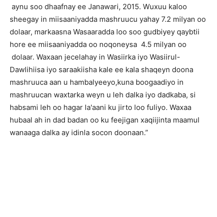
aynu soo dhaafnay ee Janawari, 2015. Wuxuu kaloo
sheegay in miisaaniyadda mashruucu yahay 7.2 milyan oo
dolaar, markaasna Wasaaradda loo soo gudbiyey qaybtii
hore ee miisaaniyadda oo noqoneysa 4.5 milyan oo
dolaar. Waxaan jecelahay in Wasiirka iyo Wasiirul-
Dawlihiisa iyo saraakiisha kale ee kala shaqeyn doona
mashruuca aan u hambalyeeyo,kuna boogaadiyo in
mashruucan waxtarka weyn u leh dalka iyo dadkaba, si
habsami leh oo hagar la'aani ku jirto loo fuliyo. Waxaa
hubaal ah in dad badan oo ku feejigan xaqiijinta maamul
wanaaga dalka ay idinla socon doonaan.”