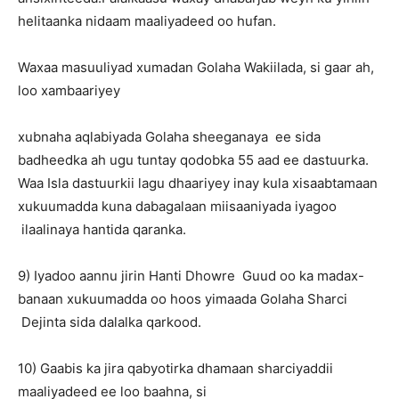
helitaanka nidaam maaliyadeed oo hufan.
Waxaa masuuliyad xumadan Golaha Wakiilada, si gaar ah,
loo xambaariyey
xubnaha aqlabiyada Golaha sheeganaya ee sida
badheedka ah ugu tuntay qodobka 55 aad ee dastuurka.
Waa Isla dastuurkii lagu dhaariyey inay kula xisaabtamaan
xukuumadda kuna dabagalaan miisaaniyada iyagoo
ilaalinaya hantida qaranka.
9) Iyadoo aannu jirin Hanti Dhowre Guud oo ka madax-
banaan xukuumadda oo hoos yimaada Golaha Sharci
Dejinta sida dalalka qarkood.
10) Gaabis ka jira qabyotirka dhamaan sharciyaddii
maaliyadeed ee loo baahna, si