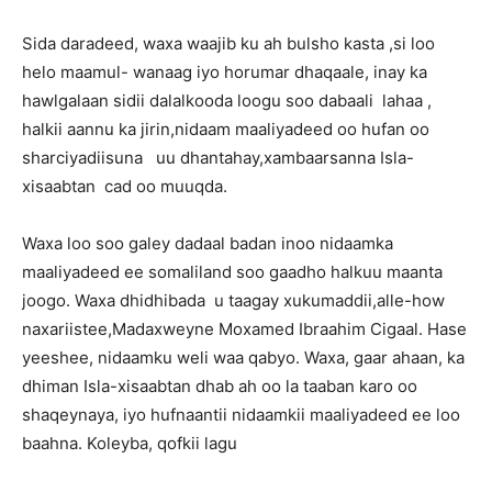
Sida daradeed, waxa waajib ku ah bulsho kasta ,si loo
helo maamul- wanaag iyo horumar dhaqaale, inay ka
hawlgalaan sidii dalalkooda loogu soo dabaali lahaa ,
halkii aannu ka jirin,nidaam maaliyadeed oo hufan oo
sharciyadiisuna uu dhantahay,xambaarsanna Isla-
xisaabtan cad oo muuqda.
Waxa loo soo galey dadaal badan inoo nidaamka
maaliyadeed ee somaliland soo gaadho halkuu maanta
joogo. Waxa dhidhibada u taagay xukumaddii,alle-how
naxariistee,Madaxweyne Moxamed Ibraahim Cigaal. Hase
yeeshee, nidaamku weli waa qabyo. Waxa, gaar ahaan, ka
dhiman Isla-xisaabtan dhab ah oo la taaban karo oo
shaqeynaya, iyo hufnaantii nidaamkii maaliyadeed ee loo
baahna. Koleyba, qofkii lagu