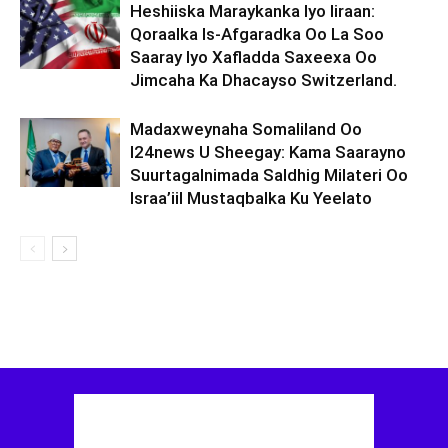
Heshiiska Maraykanka Iyo Iiraan:
Qoraalka Is-Afgaradka Oo La Soo
Saaray Iyo Xafladda Saxeexa Oo
Jimcaha Ka Dhacayso Switzerland.
Madaxweynaha Somaliland Oo
I24news U Sheegay: Kama Saarayno
Suurtagalnimada Saldhig Milateri Oo
Israa’iil Mustaqbalka Ku Yeelato