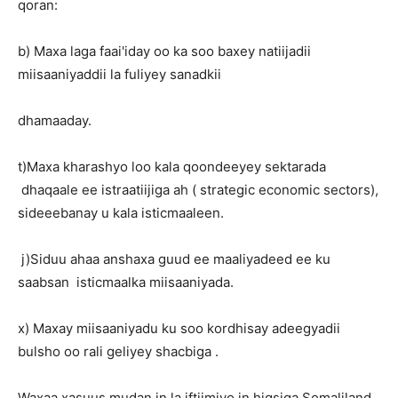
qoran:
b) Maxa laga faai'iday oo ka soo baxey natiijadii
miisaaniyaddii la fuliyey sanadkii
dhamaaday.
t)Maxa kharashyo loo kala qoondeeyey sektarada
dhaqaale ee istraatiijiga ah ( strategic economic sectors),
sideeebanay u kala isticmaaleen.
j)Siduu ahaa anshaxa guud ee maaliyadeed ee ku
saabsan isticmaalka miisaaniyada.
x) Maxay miisaaniyadu ku soo kordhisay adeegyadii
bulsho oo rali geliyey shacbiga .
Waxaa xasuus mudan in la iftiimiyo in higsiga Somaliland