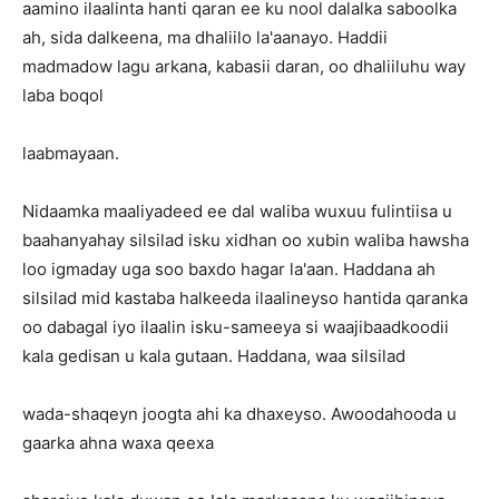
aamino ilaalinta hanti qaran ee ku nool dalalka saboolka
ah, sida dalkeena, ma dhaliilo la'aanayo. Haddii
madmadow lagu arkana, kabasii daran, oo dhaliiluhu way
laba boqol
laabmayaan.
Nidaamka maaliyadeed ee dal waliba wuxuu fulintiisa u
baahanyahay silsilad isku xidhan oo xubin waliba hawsha
loo igmaday uga soo baxdo hagar la'aan. Haddana ah
silsilad mid kastaba halkeeda ilaalineyso hantida qaranka
oo dabagal iyo ilaalin isku-sameeya si waajibaadkoodii
kala gedisan u kala gutaan. Haddana, waa silsilad
wada-shaqeyn joogta ahi ka dhaxeyso. Awoodahooda u
gaarka ahna waxa qeexa