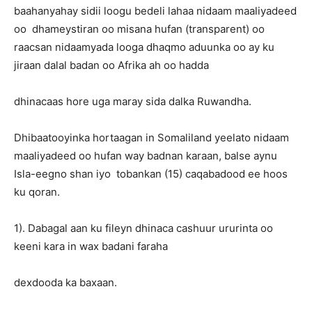
baahanyahay sidii loogu bedeli lahaa nidaam maaliyadeed
oo dhameystiran oo misana hufan (transparent) oo
raacsan nidaamyada looga dhaqmo aduunka oo ay ku
jiraan dalal badan oo Afrika ah oo hadda
dhinacaas hore uga maray sida dalka Ruwandha.
Dhibaatooyinka hortaagan in Somaliland yeelato nidaam
maaliyadeed oo hufan way badnan karaan, balse aynu
Isla-eegno shan iyo tobankan (15) caqabadood ee hoos
ku qoran.
1). Dabagal aan ku fileyn dhinaca cashuur ururinta oo
keeni kara in wax badani faraha
dexdooda ka baxaan.