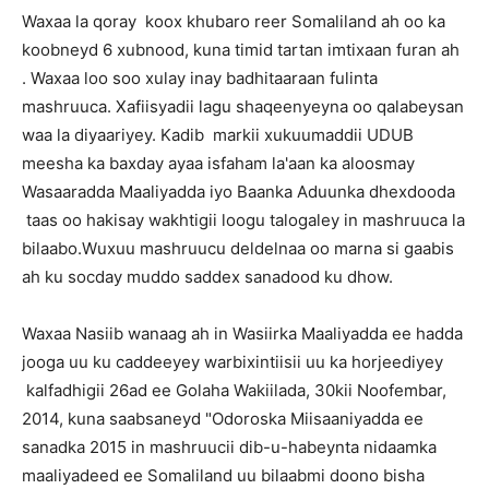
Waxaa la qoray koox khubaro reer Somaliland ah oo ka
koobneyd 6 xubnood, kuna timid tartan imtixaan furan ah
. Waxaa loo soo xulay inay badhitaaraan fulinta
mashruuca. Xafiisyadii lagu shaqeenyeyna oo qalabeysan
waa la diyaariyey. Kadib markii xukuumaddii UDUB
meesha ka baxday ayaa isfaham la'aan ka aloosmay
Wasaaradda Maaliyadda iyo Baanka Aduunka dhexdooda
taas oo hakisay wakhtigii loogu talogaley in mashruuca la
bilaabo.Wuxuu mashruucu deldelnaa oo marna si gaabis
ah ku socday muddo saddex sanadood ku dhow.
Waxaa Nasiib wanaag ah in Wasiirka Maaliyadda ee hadda
jooga uu ku caddeeyey warbixintiisii uu ka horjeediyey
kalfadhigii 26ad ee Golaha Wakiilada, 30kii Noofembar,
2014, kuna saabsaneyd "Odoroska Miisaaniyadda ee
sanadka 2015 in mashruucii dib-u-habeynta nidaamka
maaliyadeed ee Somaliland uu bilaabmi doono bisha