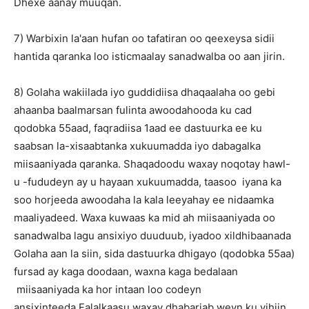
Dhexe aanay muuqan.
7) Warbixin la'aan hufan oo tafatiran oo qeexeysa sidii
hantida qaranka loo isticmaalay sanadwalba oo aan jirin.
8) Golaha wakiilada iyo guddidiisa dhaqaalaha oo gebi
ahaanba baalmarsan fulinta awoodahooda ku cad
qodobka 55aad, faqradiisa 1aad ee dastuurka ee ku
saabsan la-xisaabtanka xukuumadda iyo dabagalka
miisaaniyada qaranka. Shaqadoodu waxay noqotay hawl-
u -fududeyn ay u hayaan xukuumadda, taasoo iyana ka
soo horjeeda awoodaha la kala leeyahay ee nidaamka
maaliyadeed. Waxa kuwaas ka mid ah miisaaniyada oo
sanadwalba lagu ansixiyo duuduub, iyadoo xildhibaanada
Golaha aan la siin, sida dastuurka dhigayo (qodobka 55aa)
fursad ay kaga doodaan, waxna kaga bedalaan
miisaaniyada ka hor intaan loo codeyn
ansixinteeda.Falalkaasu waxay dhabarjab weyn ku yihiin