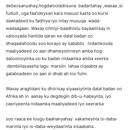
debecsanyahay,hogdalooladiisuna badantahay ,waxaa ,si
fudud , uga faa'ideysan kara masuul kasta oo kursi
dawladeed ku fadhiya iyo intay musuqa wada-
wadaagaan. Waxay cilmiyi-baadhistu bayaamisay in
xatooyada hantida qaran ee dalal badan oo
dhaqaalahoodu soo korayo ay sababto nidamkooda
maaliyadeed oo aan dhameystirneyn amba hog-
daloolooyinka oo ku badan nidaamka amba xeerka
dembiilayaasha lagu marsiin lahaa ciqaabta ay
galabsadeen oo aan si dhab ah loo fulin.
Waxay aragtidani ku dhiirisay siyaasiyiinta dalal badan oo
Afrika ah in aanay ku degdegin dib-u-habeynta, iyo
casriyeenta nidaamka maaliyadeed iyo xeerarka
soo raaca ee loogu baahanyahay xakameynta is-daba-
marinta iyo is-daba-weydaarinta xisaabaha .