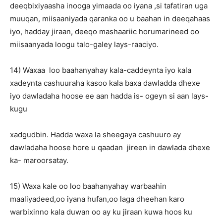
deeqbixiyaasha inooga yimaada oo iyana ,si tafatiran uga
muuqan, miisaaniyada qaranka oo u baahan in deeqahaas
iyo, hadday jiraan, deeqo mashaariic horumarineed oo
miisaanyada loogu talo-galey lays-raaciyo.
14) Waxaa loo baahanyahay kala-caddeynta iyo kala
xadeynta cashuuraha kasoo kala baxa dawladda dhexe
iyo dawladaha hoose ee aan hadda is- ogeyn si aan lays-
kugu
xadgudbin. Hadda waxa la sheegaya cashuuro ay
dawladaha hoose hore u qaadan jireen in dawlada dhexe
ka- maroorsatay.
15) Waxa kale oo loo baahanyahay warbaahin
maaliyadeed,oo iyana hufan,oo laga dheehan karo
warbixinno kala duwan oo ay ku jiraan kuwa hoos ku