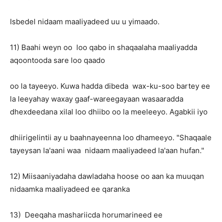
Isbedel nidaam maaliyadeed uu u yimaado.
11) Baahi weyn oo loo qabo in shaqaalaha maaliyadda
aqoontooda sare loo qaado
oo la tayeeyo. Kuwa hadda dibeda wax-ku-soo bartey ee
la leeyahay waxay gaaf-wareegayaan wasaaradda
dhexdeedana xilal loo dhiibo oo la meeleeyo. Agabkii iyo
dhiirigelintii ay u baahnayeenna loo dhameeyo. "Shaqaale
tayeysan la'aani waa nidaam maaliyadeed la'aan hufan."
12) Miisaaniyadaha dawladaha hoose oo aan ka muuqan
nidaamka maaliyadeed ee qaranka
13) Deeqaha mashariicda horumarineed ee