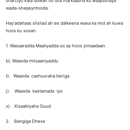
sharciyo kala duwan oo Isla markaasna ku waajibinaya
wada-shaqeyntooda.
Hay'adahaas silsilad ah ee dalkeena waxa ka mid ah kuwa
hoos ku xusan:
1. Wasaaradda Maaliyadda oo ay hoos yimaadaan.
b). Waaxda miisaaniyaddu
t). Waaxda cashuuraha beriga
j). Waaxda kastamada iyo
x). Xisaabiyaha Guud
2. Bangiga Dhexe