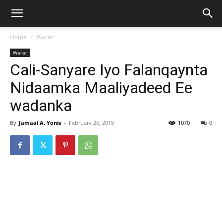
Home
Warar
Warar
Cali-Sanyare Iyo Falanqaynta
Nidaamka Maaliyadeed Ee
wadanka
By
Jamaal A. Yonis
-
February 25, 2015
1070
0