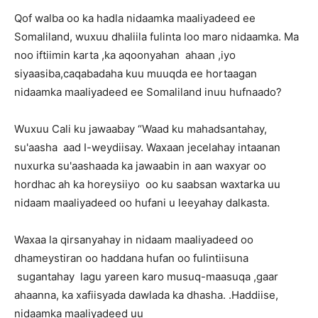
Qof walba oo ka hadla nidaamka maaliyadeed ee
Somaliland, wuxuu dhaliila fulinta loo maro nidaamka. Ma
noo iftiimin karta ,ka aqoonyahan ahaan ,iyo
siyaasiba,caqabadaha kuu muuqda ee hortaagan
nidaamka maaliyadeed ee Somaliland inuu hufnaado?
Wuxuu Cali ku jawaabay “Waad ku mahadsantahay,
su'aasha aad I-weydiisay. Waxaan jecelahay intaanan
nuxurka su'aashaada ka jawaabin in aan waxyar oo
hordhac ah ka horeysiiyo oo ku saabsan waxtarka uu
nidaam maaliyadeed oo hufani u leeyahay dalkasta.
Waxaa la qirsanyahay in nidaam maaliyadeed oo
dhameystiran oo haddana hufan oo fulintiisuna
sugantahay lagu yareen karo musuq-maasuqa ,gaar
ahaanna, ka xafiisyada dawlada ka dhasha. .Haddiise,
nidaamka maaliyadeed uu