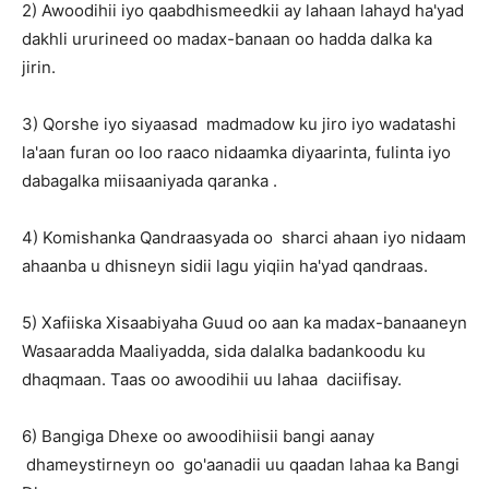
2) Awoodihii iyo qaabdhismeedkii ay lahaan lahayd ha'yad
dakhli ururineed oo madax-banaan oo hadda dalka ka
jirin.
3) Qorshe iyo siyaasad madmadow ku jiro iyo wadatashi
la'aan furan oo loo raaco nidaamka diyaarinta, fulinta iyo
dabagalka miisaaniyada qaranka .
4) Komishanka Qandraasyada oo sharci ahaan iyo nidaam
ahaanba u dhisneyn sidii lagu yiqiin ha'yad qandraas.
5) Xafiiska Xisaabiyaha Guud oo aan ka madax-banaaneyn
Wasaaradda Maaliyadda, sida dalalka badankoodu ku
dhaqmaan. Taas oo awoodihii uu lahaa daciifisay.
6) Bangiga Dhexe oo awoodihiisii bangi aanay
dhameystirneyn oo go'aanadii uu qaadan lahaa ka Bangi