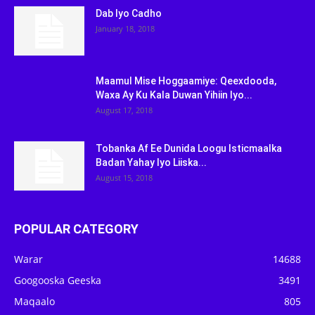
Dab Iyo Cadho
January 18, 2018
Maamul Mise Hoggaamiye: Qeexdooda,
Waxa Ay Ku Kala Duwan Yihiin Iyo...
August 17, 2018
Tobanka Af Ee Dunida Loogu Isticmaalka
Badan Yahay Iyo Liiska...
August 15, 2018
POPULAR CATEGORY
Warar
14688
Googooska Geeska
3491
Maqaalo
805