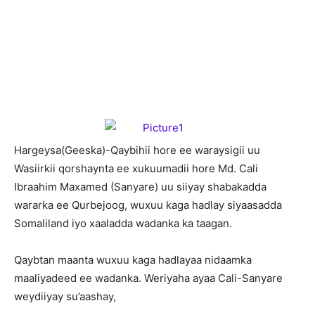
H
argeysa(Geeska)-Qaybihii hore ee waraysigii uu
Wasiirkii qorshaynta ee xukuumadii hore Md. Cali
Ibraahim Maxamed (Sanyare) uu siiyay shabakadda
wararka ee Qurbejoog, wuxuu kaga hadlay siyaasadda
Somaliland iyo xaaladda wadanka ka taagan.
Qaybtan maanta wuxuu kaga hadlayaa nidaamka
maaliyadeed ee wadanka. Weriyaha ayaa Cali-Sanyare
weydiiyay su’aashay,