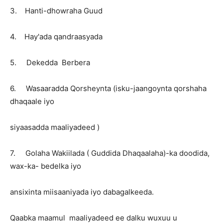
3. Hanti-dhowraha Guud
4. Hay'ada qandraasyada
5. Dekedda Berbera
6. Wasaaradda Qorsheynta (isku-jaangoynta qorshaha
dhaqaale iyo
siyaasadda maaliyadeed )
7. Golaha Wakiilada ( Guddida Dhaqaalaha)-ka doodida,
wax-ka- bedelka iyo
ansixinta miisaaniyada iyo dabagalkeeda.
Qaabka maamul maaliyadeed ee dalku wuxuu u