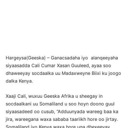
Hargeysa(Geeska) – Ganacsadaha iyo alanqeeyaha
siyaasadda Cali Cumar Xasan Guuleed, ayaa soo
dhaweeyay socdaalka uu Madaxweyne Biixi ku joogo
dalka Kenya.
Xaaji Cali, wuxuu Geeska Afrika u sheegay in
socdaalkani uu Somaliland u soo hoyn doono guul
siyaasadeed oo cusub, “Adduunyada wareeg baa ka
jira, wareegana waxa sababa taariikh hore oo jirtay.
Somaliland iyo Kenya waxa hore uga dhexeeyay