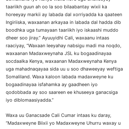
taariikh guun ah oo la soo bilaabantay wixii ka
horeeyay markii ay labada dal xorriyadda ka qaateen
Ingiriiska, waxaanan arkayaa in labada dal hadda dib
boodhka uga tumayaan taariikh iyo iskaashi muddo
dheer soo jiray.” Ayuuyidhi Cali, waxaanu intaas
raaciyay, “Waxaan leeyahay nabsigu madi ma noqdo,
waxaanan Madaxweynaha JSL ku bogaadinayaa
socdaalka Kenya, waxaanan Madaxweynaha Kenya
uga mahadnaqayaa sida uu u soo dhaweeyay weftiga
Somaliland. Waxa kaloon labada madaxweyne ku
bogaadinayaa isfahamka ay gaadheen iyo
qodobbada ay soo saareen ee khuseeya ganacsiga
iyo diblomaasiyadda.”
Waxa uu Ganacsade Cali Cumar intaas ku daray,
“Madaxweyne Biixii yo Madaxweyne Uhurru waxay u