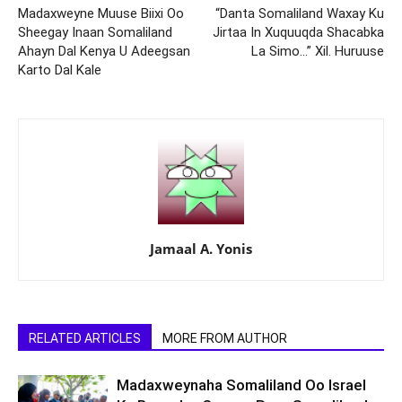
Madaxweyne Muuse Biixi Oo
“Danta Somaliland Waxay Ku
Sheegay Inaan Somaliland
Jirtaa In Xuquuqda Shacabka
Ahayn Dal Kenya U Adeegsan
La Simo…” Xil. Huruuse
Karto Dal Kale
Jamaal A. Yonis
RELATED ARTICLES
MORE FROM AUTHOR
Madaxweynaha Somaliland Oo Israel