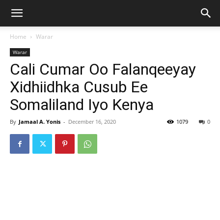
Home
Warar
Warar
Cali Cumar Oo Falanqeeyay
Xidhiidhka Cusub Ee
Somaliland Iyo Kenya
By
Jamaal A. Yonis
-
December 16, 2020
1079
0