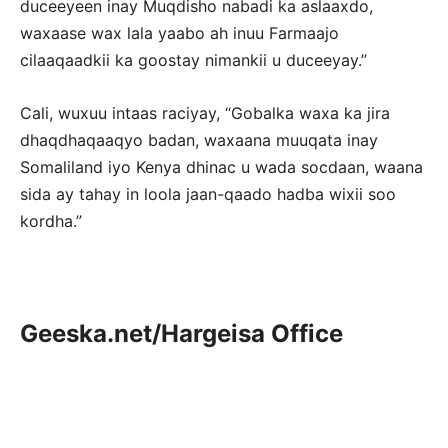
duceeyeen inay Muqdisho nabadi ka aslaaxdo,
waxaase wax lala yaabo ah inuu Farmaajo
cilaaqaadkii ka goostay nimankii u duceeyay.”
Cali, wuxuu intaas raciyay, “Gobalka waxa ka jira
dhaqdhaqaaqyo badan, waxaana muuqata inay
Somaliland iyo Kenya dhinac u wada socdaan, waana
sida ay tahay in loola jaan-qaado hadba wixii soo
kordha.”
Geeska.net/Hargeisa Office