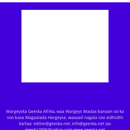
Wargeyska Geeska Afrika, waa Wargeys Madax-banaan oo ka
soo baxa Magaalada Hargeysa. waxaad nagala soo xidhiidhi
kartaa: editor@geeska.net, info@geeska.net iyo
geeska2006@yahoo.com www.geeska.net