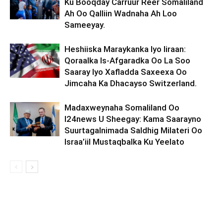
Ku Booqday Carruur Reer Somaliland
Ah Oo Qalliin Wadnaha Ah Loo
Sameeyay.
Heshiiska Maraykanka Iyo Iiraan:
Qoraalka Is-Afgaradka Oo La Soo
Saaray Iyo Xafladda Saxeexa Oo
Jimcaha Ka Dhacayso Switzerland.
Madaxweynaha Somaliland Oo
I24news U Sheegay: Kama Saarayno
Suurtagalnimada Saldhig Milateri Oo
Israa’iil Mustaqbalka Ku Yeelato