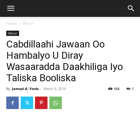
Home
Warar
Warar
Cabdillaahi Jawaan Oo
Hambalyo U Diray
Wasaaradda Daakhiliga Iyo
Taliska Booliska
By
Jamaal A. Yonis
-
March 9, 2014
666
0