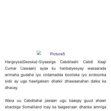
H
argeysa(Geeska)-Siyaasiga Cabdilaahi Cabdi Xaaji
Cumar (Jawaan) ayaa ku hanbalyeeyay wasaarada
arimaha gudaha iyo ciidamadda booliska iyo sirdoonka
sidii ay uga hawlgaleen dilalkii dhawaanahan dalka ka
dhacay.
Waxa uu Cabdilahai jawaan ugu baaqay guud ahaan
shacbiga Somaliland inay ka taageeraan dhanka amniga