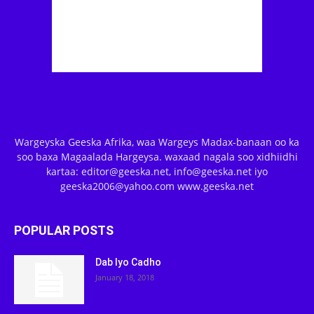
Wargeyska Geeska Afrika, waa Wargeys Madax-banaan oo ka
soo baxa Magaalada Hargeysa. waxaad nagala soo xidhiidhi
kartaa: editor@geeska.net, info@geeska.net iyo
geeska2006@yahoo.com www.geeska.net
POPULAR POSTS
Dab Iyo Cadho
January 18, 2018