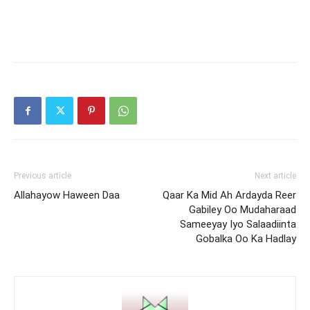
Previous article
Next article
Allahayow Haween Daa
Qaar Ka Mid Ah Ardayda Reer
Gabiley Oo Mudaharaad
Sameeyay Iyo Salaadiinta
Gobalka Oo Ka Hadlay