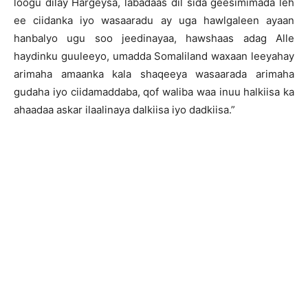
loogu dilay Hargeysa, labadaas dil sida geesimimada leh
ee ciidanka iyo wasaaradu ay uga hawlgaleen ayaan
hanbalyo ugu soo jeedinayaa, hawshaas adag Alle
haydinku guuleeyo, umadda Somaliland waxaan leeyahay
arimaha amaanka kala shaqeeya wasaarada arimaha
gudaha iyo ciidamaddaba, qof waliba waa inuu halkiisa ka
ahaadaa askar ilaalinaya dalkiisa iyo dadkiisa.”