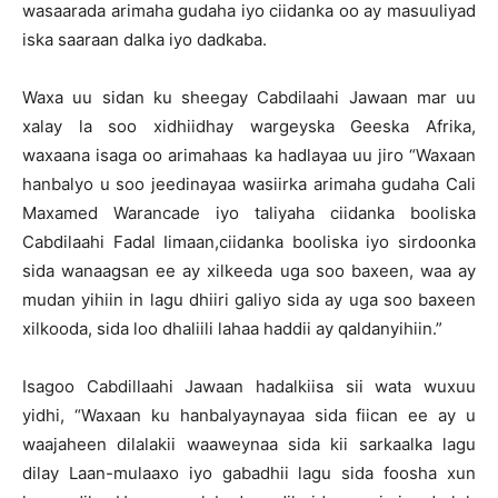
wasaarada arimaha gudaha iyo ciidanka oo ay masuuliyad
iska saaraan dalka iyo dadkaba.
Waxa uu sidan ku sheegay Cabdilaahi Jawaan mar uu
xalay la soo xidhiidhay wargeyska Geeska Afrika,
waxaana isaga oo arimahaas ka hadlayaa uu jiro “Waxaan
hanbalyo u soo jeedinayaa wasiirka arimaha gudaha Cali
Maxamed Warancade iyo taliyaha ciidanka booliska
Cabdilaahi Fadal Iimaan,ciidanka booliska iyo sirdoonka
sida wanaagsan ee ay xilkeeda uga soo baxeen, waa ay
mudan yihiin in lagu dhiiri galiyo sida ay uga soo baxeen
xilkooda, sida loo dhaliili lahaa haddii ay qaldanyihiin.”
Isagoo Cabdillaahi Jawaan hadalkiisa sii wata wuxuu
yidhi, “Waxaan ku hanbalyaynayaa sida fiican ee ay u
waajaheen dilalakii waaweynaa sida kii sarkaalka lagu
dilay Laan-mulaaxo iyo gabadhii lagu sida foosha xun