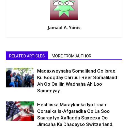
Jamaal A. Yonis
RELATED ARTICLES
MORE FROM AUTHOR
Madaxweynaha Somaliland Oo Israel
Ku Booqday Carruur Reer Somaliland
Ah Oo Qalliin Wadnaha Ah Loo
Sameeyay.
Heshiiska Maraykanka Iyo Iiraan:
Qoraalka Is-Afgaradka Oo La Soo
Saaray Iyo Xafladda Saxeexa Oo
Jimcaha Ka Dhacayso Switzerland.