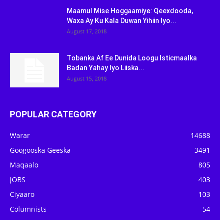
Maamul Mise Hoggaamiye: Qeexdooda,
Waxa Ay Ku Kala Duwan Yihiin Iyo...
August 17, 2018
Tobanka Af Ee Dunida Loogu Isticmaalka
Badan Yahay Iyo Liiska...
August 15, 2018
POPULAR CATEGORY
Warar
14688
Googooska Geeska
3491
Maqaalo
805
JOBS
403
Ciyaaro
103
Columnists
54