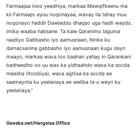
Farmaajaa inoo yeedhiya, markaa Mawqifkeenu ma
kii Farmaajo ayuu noqonayaa, waxay ila tahay inuu
noqonayo haddii Dawladdu dhaqso uga hadli waydo,
imika waaba habsane. Ta kale Qaranimo laguma
raadiyo Gabbasho iyo aamusnaan, Ninka ku
damacsanina gabbasho iyo aamusnaan kugu dayn
maayo, markaa waxa loo baahan yahay in Qarankani
badheedho oo uu wax ka yidhaahdo waxa ka socda
meesha (Itoobiya), waxa agtiisa ka socda ee
saamaynta ku yeelanaya ee weliba ta u weyn ku
yeelanaya.”
Geeska.net/Hargeisa Office