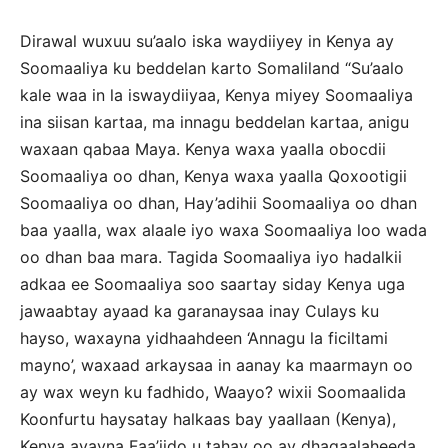
Dirawal wuxuu su’aalo iska waydiiyey in Kenya ay
Soomaaliya ku beddelan karto Somaliland “Su’aalo
kale waa in la iswaydiiyaa, Kenya miyey Soomaaliya
ina siisan kartaa, ma innagu beddelan kartaa, anigu
waxaan qabaa Maya. Kenya waxa yaalla obocdii
Soomaaliya oo dhan, Kenya waxa yaalla Qoxootigii
Soomaaliya oo dhan, Hay’adihii Soomaaliya oo dhan
baa yaalla, wax alaale iyo waxa Soomaaliya loo wada
oo dhan baa mara. Tagida Soomaaliya iyo hadalkii
adkaa ee Soomaaliya soo saartay siday Kenya uga
jawaabtay ayaad ka garanaysaa inay Culays ku
hayso, waxayna yidhaahdeen ‘Annagu la ficiltami
mayno’, waxaad arkaysaa in aanay ka maarmayn oo
ay wax weyn ku fadhido, Waayo? wixii Soomaalida
Koonfurtu haysatay halkaas bay yaallaan (Kenya),
Kenya ayayna Faa’iido u tahay oo ay dhaqaalaheeda