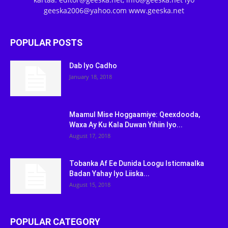
geeska2006@yahoo.com www.geeska.net
POPULAR POSTS
Dab Iyo Cadho
January 18, 2018
Maamul Mise Hoggaamiye: Qeexdooda,
Waxa Ay Ku Kala Duwan Yihiin Iyo...
August 17, 2018
Tobanka Af Ee Dunida Loogu Isticmaalka
Badan Yahay Iyo Liiska...
August 15, 2018
POPULAR CATEGORY