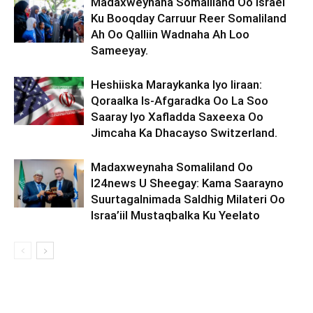
Madaxweynaha Somaliland Oo Israel
Ku Booqday Carruur Reer Somaliland
Ah Oo Qalliin Wadnaha Ah Loo
Sameeyay.
Heshiiska Maraykanka Iyo Iiraan:
Qoraalka Is-Afgaradka Oo La Soo
Saaray Iyo Xafladda Saxeexa Oo
Jimcaha Ka Dhacayso Switzerland.
Madaxweynaha Somaliland Oo
I24news U Sheegay: Kama Saarayno
Suurtagalnimada Saldhig Milateri Oo
Israa’iil Mustaqbalka Ku Yeelato