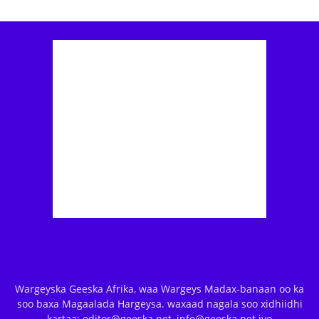
Wargeyska Geeska Afrika, waa Wargeys Madax-banaan oo ka
soo baxa Magaalada Hargeysa. waxaad nagala soo xidhiidhi
kartaa: editor@geeska.net, info@geeska.net iyo