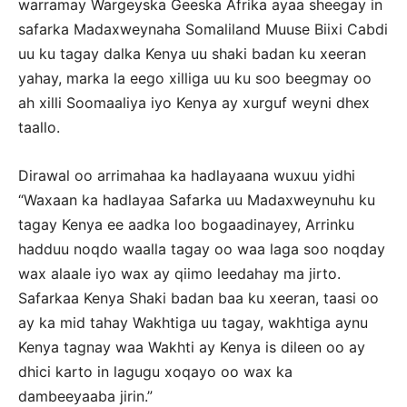
warramay Wargeyska Geeska Afrika ayaa sheegay in
safarka Madaxweynaha Somaliland Muuse Biixi Cabdi
uu ku tagay dalka Kenya uu shaki badan ku xeeran
yahay, marka la eego xilliga uu ku soo beegmay oo
ah xilli Soomaaliya iyo Kenya ay xurguf weyni dhex
taallo.
Dirawal oo arrimahaa ka hadlayaana wuxuu yidhi
“Waxaan ka hadlayaa Safarka uu Madaxweynuhu ku
tagay Kenya ee aadka loo bogaadinayey, Arrinku
hadduu noqdo waalla tagay oo waa laga soo noqday
wax alaale iyo wax ay qiimo leedahay ma jirto.
Safarkaa Kenya Shaki badan baa ku xeeran, taasi oo
ay ka mid tahay Wakhtiga uu tagay, wakhtiga aynu
Kenya tagnay waa Wakhti ay Kenya is dileen oo ay
dhici karto in lagugu xoqayo oo wax ka
dambeeyaaba jirin.”