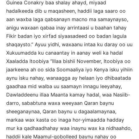
Guinea Conakry baa shalay ahayd, miyaad
hadalkeeda dib u maqasheen, haddii laga saaro oo
aan waxba laga qabsanayn macno ma samaynayso,
anigu waxaan qabaa inay arrintaasi u baahan tahay
Fikir badan iyo xirfad siyaasadeed oo badan lagula
shaqaysto.” Ayuu yidhi, waxaanu intaa ku daray oo uu
Xukuumadda ku canaantay in aanay weli ka hadal
Xaaladda Itoobiya “Illaa bishii November, Itoobiya oo
jaarkeena ah oo sida Soomaaliya iyo Kenya isku yihiin
aynu isku nahay, wanaagga ay helaan iyo dhibaatada
gaadhaa mid walba uu saamayn innagu leeyahay,
Dawladdeenu illaa Maanta kamay hadal, waa Nasiib-
darro, sababtuna waxa weeyaan Qaran baynu
sheeganaynaa, Qaran baynu u dagaalamaynaa,
markaa wax kasta oo inaga hor-yimaadda hadday
mur ka qadhaadhahay waa inaynu wax ka nidhaahdo,
haddii kale Maamul-gobolleed baynu nahay oo