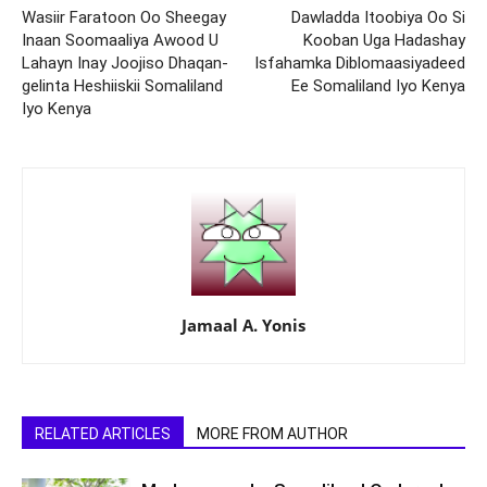
Wasiir Faratoon Oo Sheegay
Dawladda Itoobiya Oo Si
Inaan Soomaaliya Awood U
Kooban Uga Hadashay
Lahayn Inay Joojiso Dhaqan-
Isfahamka Diblomaasiyadeed
gelinta Heshiiskii Somaliland
Ee Somaliland Iyo Kenya
Iyo Kenya
Jamaal A. Yonis
RELATED ARTICLES
MORE FROM AUTHOR