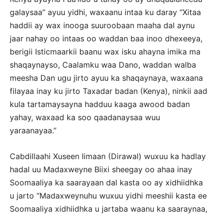
galaysaa” ayuu yidhi, waxaanu intaa ku daray “Xitaa
haddii ay wax inooga suuroobaan maaha dal aynu
jaar nahay oo intaas oo waddan baa inoo dhexeeya,
berigii Isticmaarkii baanu wax isku ahayna imika ma
shaqaynayso, Caalamku waa Dano, waddan walba
meesha Dan ugu jirto ayuu ka shaqaynaya, waxaana
filayaa inay ku jirto Taxadar badan (Kenya), ninkii aad
kula tartamaysayna hadduu kaaga awood badan
yahay, waxaad ka soo qaadanaysaa wuu
yaraanayaa.”
Cabdillaahi Xuseen Iimaan (Dirawal) wuxuu ka hadlay
hadal uu Madaxweyne Biixi sheegay oo ahaa inay
Soomaaliya ka saarayaan dal kasta oo ay xidhiidhka
u jarto “Madaxweynuhu wuxuu yidhi meeshii kasta ee
Soomaaliya xidhiidhka u jartaba waanu ka saaraynaa,