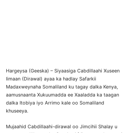
Hargeysa (Geeska) – Siyaasiga Cabdillaahi Xuseen
Iimaan (Dirawal) ayaa ka hadlay Safarkii
Madaxweynaha Somaliland ku tagay dalka Kenya,
aamusnaanta Xukuumadda ee Xaaladda ka taagan
dalka Itobiya iyo Arrimo kale oo Somaliland
khuseeya.
Mujaahid Cabdillaahi-dirawal oo Jimcihii Shalay u