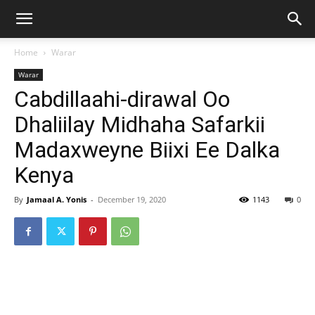
Home
Warar
Warar
Cabdillaahi-dirawal Oo
Dhaliilay Midhaha Safarkii
Madaxweyne Biixi Ee Dalka
Kenya
By
Jamaal A. Yonis
-
December 19, 2020
1143
0