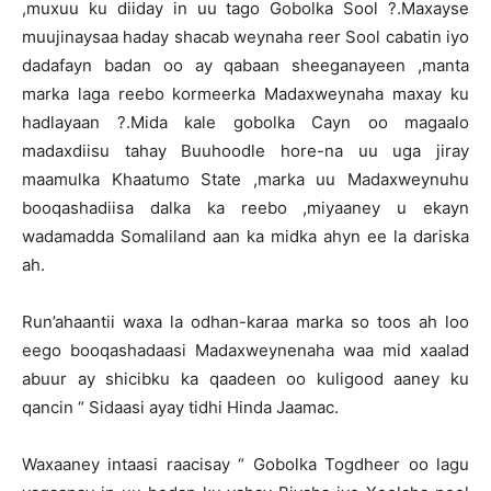
,muxuu ku diiday in uu tago Gobolka Sool ?.Maxayse
muujinaysaa haday shacab weynaha reer Sool cabatin iyo
dadafayn badan oo ay qabaan sheeganayeen ,manta
marka laga reebo kormeerka Madaxweynaha maxay ku
hadlayaan ?.Mida kale gobolka Cayn oo magaalo
madaxdiisu tahay Buuhoodle hore-na uu uga jiray
maamulka Khaatumo State ,marka uu Madaxweynuhu
booqashadiisa dalka ka reebo ,miyaaney u ekayn
wadamadda Somaliland aan ka midka ahyn ee la dariska
ah.
Run’ahaantii waxa la odhan-karaa marka so toos ah loo
eego booqashadaasi Madaxweynenaha waa mid xaalad
abuur ay shicibku ka qaadeen oo kuligood aaney ku
qancin “ Sidaasi ayay tidhi Hinda Jaamac.
Waxaaney intaasi raacisay “ Gobolka Togdheer oo lagu