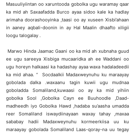
Masuuliyiintan oo xaruntooda gobolka ugu waramay qaar
ka mid ah Saxaafadda Burco ayaa sidoo kale ka hadlay
arimaha doorashooyinka ,taasi oo ay xuseen Xisbi’ahaan
in aaney aqbali-doonin in ay Hal Maalin dhaafto xiligii
loogu talogalay .
Marwo Hinda Jaamac Gaani oo ka mid ah xubnaha guud
ee ugu sareeya Xisbiga mucaaridka ah ee Waddani oo
ugu horeyn halkaasi ka hadashay ayaa waxa hadaladeedii
ka mid ahaa. “ Socdaalkii Madaxweynuhu ku maraayay
gobolada dalka .waxaanu tagin kuwii ugu mudnaa
goboladda Somaliland,kuwaasi oo ay ka mid yihiin
gobolka Sool ,Gobolka Cayn ee Buuhoodle ,Daad-
madheedh iyo Gobolka Hawd ,hadaba su’aasha umadda
reer Somaliland iswaydiinayaan waxay tahay ,maxaa
sababay hadii Madaxweynuhu kormeerkiisa uu ku
maraayay gobolada Somaliland Laas-qoray-na uu tegay