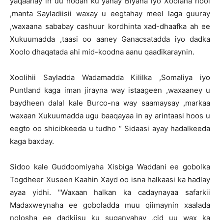
yaqaanay in uu hodan ku yahay Biyaha iyo Xoolaha nool
,manta Sayladiisii waxay u eegtahay meel laga guuray
,waxaana sababay cashuur kordhinta xad-dhaafka ah ee
Xukuumadda ,taasi oo aaney Ganacsatadda iyo dadka
Xoolo dhaqatada ahi mid-koodna aanu qaadikaraynin.
Xoolihii Sayladda Wadamadda Kililka ,Somaliya iyo
Puntland kaga iman jirayna way istaageen ,waxaaney u
baydheen dalal kale Burco-na way saamaysay ,markaa
waxaan Xukuumadda ugu baaqayaa in ay arintaasi hoos u
eegto oo shicibkeeda u tudho “ Sidaasi ayay hadalkeeda
kaga baxday.
Sidoo kale Guddoomiyaha Xisbiga Waddani ee gobolka
Togdheer Xuseen Kaahin Xayd oo isna halkaasi ka hadlay
ayaa yidhi. "Waxaan halkan ka cadaynayaa safarkii
Madaxweynaha ee goboladda muu qiimaynin xaalada
nolosha ee dadkiisu ku suganyahay ,cid uu wax ka