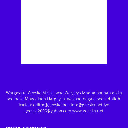
Wargeyska Geeska Afrika, waa Wargeys Madax-banaan oo ka
soo baxa Magaalada Hargeysa. waxaad nagala soo xidhiidhi
kartaa: editor@geeska.net, info@geeska.net iyo
geeska2006@yahoo.com www.geeska.net