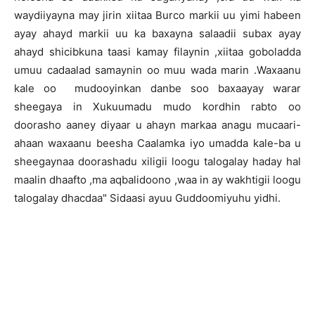
waydiiyayna may jirin xiitaa Burco markii uu yimi habeen
ayay ahayd markii uu ka baxayna salaadii subax ayay
ahayd shicibkuna taasi kamay filaynin ,xiitaa goboladda
umuu cadaalad samaynin oo muu wada marin .Waxaanu
kale oo mudooyinkan danbe soo baxaayay warar
sheegaya in Xukuumadu mudo kordhin rabto oo
doorasho aaney diyaar u ahayn markaa anagu mucaari-
ahaan waxaanu beesha Caalamka iyo umadda kale-ba u
sheegaynaa doorashadu xiligii loogu talogalay haday hal
maalin dhaafto ,ma aqbalidoono ,waa in ay wakhtigii loogu
talogalay dhacdaa" Sidaasi ayuu Guddoomiyuhu yidhi.