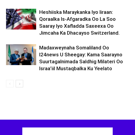
Heshiiska Maraykanka Iyo Iiraan:
Qoraalka Is-Afgaradka Oo La Soo
Saaray Iyo Xafladda Saxeexa Oo
Jimcaha Ka Dhacayso Switzerland.
Madaxweynaha Somaliland Oo
I24news U Sheegay: Kama Saarayno
Suurtagalnimada Saldhig Milateri Oo
Israa’iil Mustaqbalka Ku Yeelato