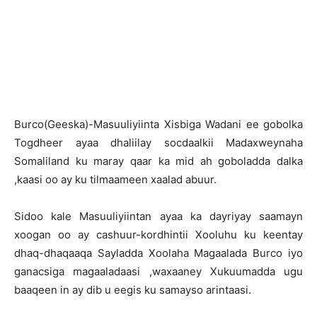
B
urco(Geeska)-Masuuliyiinta Xisbiga Wadani ee gobolka
Togdheer ayaa dhaliilay socdaalkii Madaxweynaha
Somaliland ku maray qaar ka mid ah goboladda dalka
,kaasi oo ay ku tilmaameen xaalad abuur.
Sidoo kale Masuuliyiintan ayaa ka dayriyay saamayn
xoogan oo ay cashuur-kordhintii Xooluhu ku keentay
dhaq-dhaqaaqa Sayladda Xoolaha Magaalada Burco iyo
ganacsiga magaaladaasi ,waxaaney Xukuumadda ugu
baaqeen in ay dib u eegis ku samayso arintaasi.