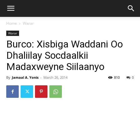
Home
Warar
Warar
Burco: Xisbiga Waddani Oo
Dhaliilay Socdaalkii
Madaxweyne Siilaanyo
By
Jamaal A. Yonis
-
March 26, 2014
810
0