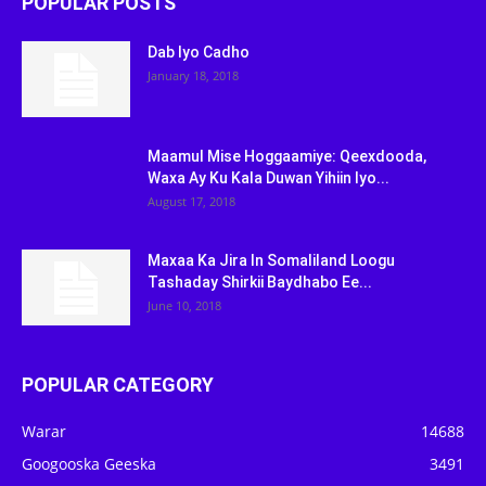
POPULAR POSTS
Dab Iyo Cadho
January 18, 2018
Maamul Mise Hoggaamiye: Qeexdooda,
Waxa Ay Ku Kala Duwan Yihiin Iyo...
August 17, 2018
Maxaa Ka Jira In Somaliland Loogu
Tashaday Shirkii Baydhabo Ee...
June 10, 2018
POPULAR CATEGORY
Warar
14688
Googooska Geeska
3491