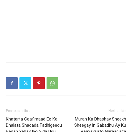
Previous article
Next article
Khatarta Caafimaad Ee Ka
Muran Ka Dhashay Sheekh
Dhalata Shaqada Fadhigeedu
Sheegay In Gabadhu Ay Ku
Badan Yahay Iyo Sida Ugu
Raaxaysato Garaacista