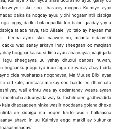
aa, Kulmiye xisbi ayuu ahaa doorasho ayuu galay oo
daxweynii isku soo sharaxay magaca Kulmiye ayaa
madax dalka ka noqday ayuu yidhi hogaamintii xisbiga
uga tagay, dadkii balanqaadkii loo balan qaaday yay u
sbiga talada haya, talo Allaale iyo talo ay hayaan ma
ha, beena aynu isku maaweelino, maanta nidaamkii
 dadku wax aanay arkayn inay sheegaan oo maqlaan
eyahay hoggaankaasu sidiisa ayuu ahaanayaa, xaqiiqada
ka lagu sheegayaa uu yahay dhuxul danbas huwan,
u hogaanku joogo iyo inuu tago ee waxay ahayd cida
ayno cida musharaxa noqonaysa, Ma Muuse Biixi ayaa
e cid kale, arintaasi markay soo baxdo ee dhamaato
heshiiyay, wali arintu waa ay dedantahay waana ayaan
in meelnaba aduunyada.way ku fashilmeen gadhwadida
 kala dhaqaaqeen,ninka wasiir noqdaana golaha dhexe
fulinta ee xisbigu ma noqon karto wasiir halkaasna
xaanay ahayd in uu Kulmiye eego markii ay xukunka
anaagsanaaday.”