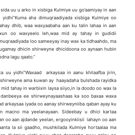
sida uu u arko in xisbiga Kulmiye uu go’aamiyay in aan
u yidhi“Kuma aha dimuqraadiyada xisbiga Kulmiye oo
tahay dhib, waa waxyaabaha aan ku talin lahaa in aan
 xun oo waxyeelo leh,waa mid ay tahay in gudidii
 dimuqraadiyada loo sameeyay inay wax ka tidhaahdo, ma
ugamay dhicin shirweyne dhicidoona oo aynaan hubin
edna lagu qaato.”
a uu yidhi“Waxaad arkaysaa in aanu khilaafba jirin,
 shirweyne ama kuwan ay haayadaha bulshada rayidka
mid tahay in warbixin laysa siiyo,in la doodo oo wax la
u danbeeya ee shirweynayaashaas ka soo baxaa waxa
d arkaysaa iyada oo aanay shirweyniiba qaban ayay ku
n macno ma yeelanayaan. Sideebay u dhici kartaa
dan oo aan ajdande yeelan, ergooyinkiisii lahayn oo aan
anta la sii gaadho, mushkilada Kulmiye hortaalaa ma