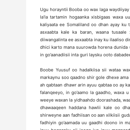
Ugu horayntii Booba oo wax laga waydiiyay 
la’la tartamin hogaanka xisbigaas waxa u
kaliyaata ee Somaliland oo dhan ayay ku 
asxaabta kale ka baran, waana tusaale
diiwangalinta ee asxaabta inay ku ilaaliso
dhici karto mana suurowda horena dunida 
in go’aanadiisii inta guri laysku ooto dabade
Boobe Yuusuf oo hadalkiisa sii wataa wax
markaynu soo qaadno shir gole dhexe ama
ah qabtaan dhawr arin ayuu qabtaa oo ay ka 
falanqeeyo, in go’aamo la gaadho, waxa 
weeye waxan la yidhaahdo doorashada, waa
dhawaaqeen haddana hawlii kale oo dha
shirweyne aan fadhiisan oo aan xilkiisii gu
fadhiyin go’aamada uu gaadhi doono in ma