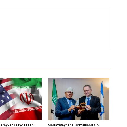
araykanka Iyo Iiraan:
Madaxweynaha Somaliland Oo