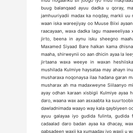
inuu hogaanku sii joogo iyo inuu maqnaad
buug balanqaad ayuu dadka u qoray, ma
jamhuuriyadii madax ka noqday, markii uu 
waan iska wareejiyay oo Muuse Biixi ayaan 
raacayaan, waxa dadka lagu maaweeliyaa xi
jirto, beena in aynu isku sheegno maa
Maxamed Siyaad Bare halkan kama dhisna
maaha, shirweynii oo aan dhicin ayaa la le
jirtaana waxa weeye in waxan heshiis
mushilada Kulmiye haysataa may ahayn inu
musharaxa noqonaysa ilaa hadana garan m
musharax ah ma madaxweyne Siilaanyo mis
ayay odhan karaan xisbigii Kulmiye ayaa 
daro, waana wax aan asxaabta ka suurtoob
dawladnimada waayo way kala qaybiyeen oo
ayuu galayaa iyo gudida fulinta, gudida 
cadaalad daro badan ayaa ka dhacay, wa
qabsadeen waxii ka xumaaday iyo waxii u w