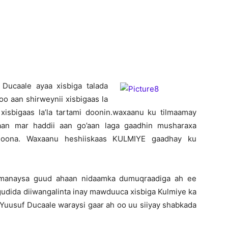
Newspaper
Ducaale ayaa xisbiga talada
 oo aan shirweynii xisbigaas la
isbigaas la’la tartami doonin.waxaanu ku tilmaamay
aan mar haddii aan go’aan laga gaadhin musharaxa
 doona. Waxaanu heshiiskaas KULMIYE gaadhay ku
rimanaysa guud ahaan nidaamka dumuqraadiga ah ee
udida diiwangalinta inay mawduuca xisbiga Kulmiye ka
Yuusuf Ducaale waraysi gaar ah oo uu siiyay shabkada