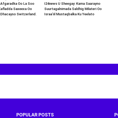
s-Afgaradka Oo La Soo
I24news U Sheegay: Kama Saarayno
Xafladda Saxeexa Oo
Suurtagalnimada Saldhig Milateri Oo
 Dhacayso Switzerland.
Israa’iil Mustaqbalka Ku Yeelato
POPULAR POSTS
P