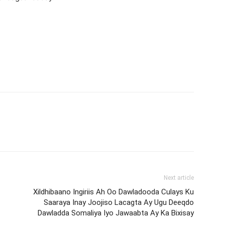
Next article
Xildhibaano Ingiriis Ah Oo Dawladooda Culays Ku
Saaraya Inay Joojiso Lacagta Ay Ugu Deeqdo
Dawladda Somaliya Iyo Jawaabta Ay Ka Bixisay