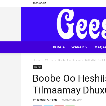
2026-08-07
BOGGA
WARAR
MAQA
Home
Warar
Boobe Oo Heshiiska KULMIYE Ku T
Warar
Boobe Oo Heshi
Tilmaamay Dhux
By
Jamaal A. Yonis
-
February 26, 2014