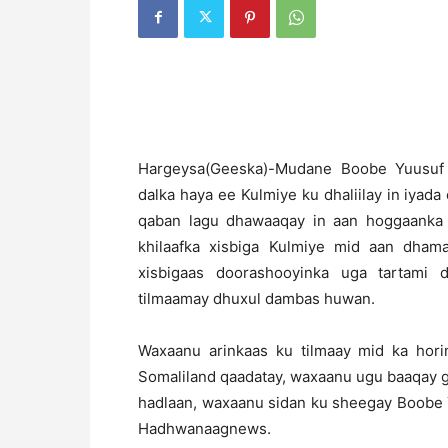
H
argeysa(Geeska)-Mudane Boobe Yuusuf 
dalka haya ee Kulmiye ku dhaliilay in iyada
qaban lagu dhawaaqay in aan hoggaanka x
khilaafka xisbiga Kulmiye mid aan dham
xisbigaas doorashooyinka uga tartami
tilmaamay dhuxul dambas huwan.
Waxaanu arinkaas ku tilmaay mid ka ho
Somaliland qaadatay, waxaanu ugu baaqay g
hadlaan, waxaanu sidan ku sheegay Boobe 
Hadhwanaagnews.