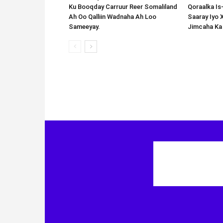
Ku Booqday Carruur Reer Somaliland
Qoraalka I
Ah Oo Qalliin Wadnaha Ah Loo
Saaray Iyo 
Sameeyay.
Jimcaha Ka