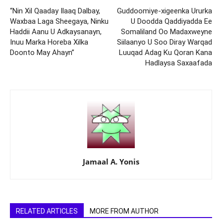
“Nin Xil Qaaday Ilaaq Dalbay,
Guddoomiye-xigeenka Ururka
Waxbaa Laga Sheegaya, Ninku
U Doodda Qaddiyadda Ee
Haddii Aanu U Adkaysanayn,
Somaliland Oo Madaxweyne
Inuu Marka Horeba Xilka
Siilaanyo U Soo Diray Warqad
Doonto May Ahayn”
Luuqad Adag Ku Qoran Kana
Hadlaysa Saxaafada
Jamaal A. Yonis
RELATED ARTICLES
MORE FROM AUTHOR