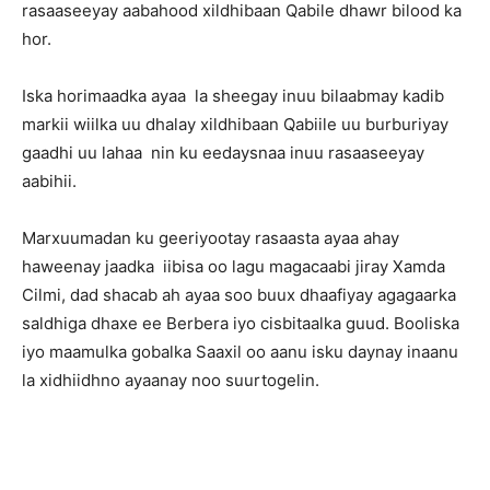
rasaaseeyay aabahood xildhibaan Qabile dhawr bilood ka
hor.
Iska horimaadka ayaa la sheegay inuu bilaabmay kadib
markii wiilka uu dhalay xildhibaan Qabiile uu burburiyay
gaadhi uu lahaa nin ku eedaysnaa inuu rasaaseeyay
aabihii.
Marxuumadan ku geeriyootay rasaasta ayaa ahay
haweenay jaadka iibisa oo lagu magacaabi jiray Xamda
Cilmi, dad shacab ah ayaa soo buux dhaafiyay agagaarka
saldhiga dhaxe ee Berbera iyo cisbitaalka guud. Booliska
iyo maamulka gobalka Saaxil oo aanu isku daynay inaanu
la xidhiidhno ayaanay noo suurtogelin.