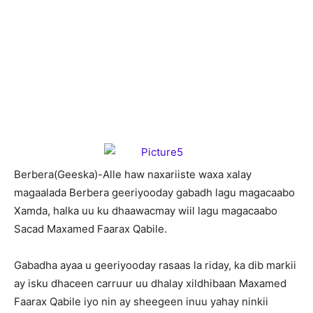
B
erbera(Geeska)-Alle haw naxariiste waxa xalay
magaalada Berbera geeriyooday gabadh lagu magacaabo
Xamda, halka uu ku dhaawacmay wiil lagu magacaabo
Sacad Maxamed Faarax Qabile.
Gabadha ayaa u geeriyooday rasaas la riday, ka dib markii
ay isku dhaceen carruur uu dhalay xildhibaan Maxamed
Faarax Qabile iyo nin ay sheegeen inuu yahay ninkii