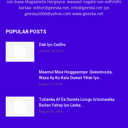
soo baxa Magaalada Hargeysa. waxaad nagala soo xidhiidhi
kartaa: editor@geeska.net, info@geeska.net iyo
geeska2006@yahoo.com www.geeska.net
POPULAR POSTS
Dab Iyo Cadho
January 18, 2018
Maamul Mise Hoggaamiye: Qeexdooda,
Waxa Ay Ku Kala Duwan Yihiin Iyo...
August 17, 2018
Tobanka Af Ee Dunida Loogu Isticmaalka
Badan Yahay Iyo Liiska...
August 15, 2018