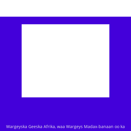
Wargeyska Geeska Afrika, waa Wargeys Madax-banaan oo ka