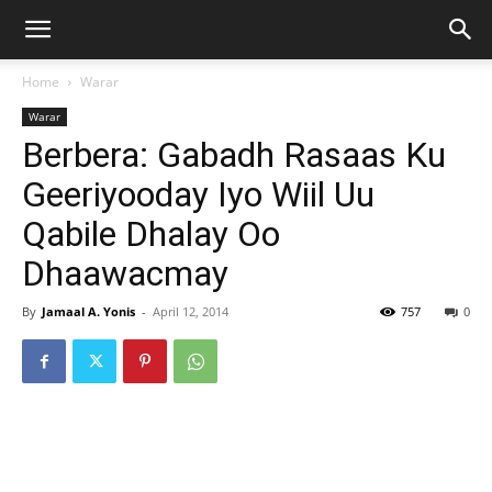
Home
Warar
Warar
Berbera: Gabadh Rasaas Ku
Geeriyooday Iyo Wiil Uu
Qabile Dhalay Oo
Dhaawacmay
By
Jamaal A. Yonis
-
April 12, 2014
757
0