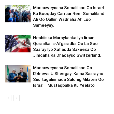
Madaxweynaha Somaliland Oo Israel
Ku Booqday Carruur Reer Somaliland
Ah Oo Qalliin Wadnaha Ah Loo
Sameeyay.
Heshiiska Maraykanka Iyo Iiraan:
Qoraalka Is-Afgaradka Oo La Soo
Saaray Iyo Xafladda Saxeexa Oo
Jimcaha Ka Dhacayso Switzerland.
Madaxweynaha Somaliland Oo
I24news U Sheegay: Kama Saarayno
Suurtagalnimada Saldhig Milateri Oo
Israa’iil Mustaqbalka Ku Yeelato