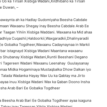
Oo ka Tirsan Xisbiga Wadani,Xildhibano ka Tirsan
le Duwan, –
awaynta ah ka Hadlay Gudomiyaha Beesha Cabdale
xmaan Waxaanu Shegay inay Beesha Cabdale Arab Ee
ar Taagan Yihiin Xisbiga Waddani. Waxaana ka Mid ahaa
adhiya Cuqashii,Haldoorkii,Waxgaradkii,Dhalinyaradii
Ee Gobalka Togdheer,Waxaanu Cadaynaynaa in Markii
rbar istagnayd Xisbiga Wadani Maantana waxaanu
o Shubanay Xisbiga Wadani,Runtii Beeshani Degano
ari Tagereen Wadani Waxaanu Leenahay Guulaysanay
Donaa Midka Hogaminaya Mustaqbalka Dhow Dalkan iyo
Talada Wadanka Hayay Wax Uu ka Qabtay ma Jirto
ayaa inuu Xisbiga Wadani Wax ka Qaban Doono Insha
esha Arab Bari Ee Gobalka Togdheer
a Beesha Arab Bari Ee Gobalka Togdheer ayaa isaguna
Tahay inay Tagersan Yihiin Xisbiga Wadani,