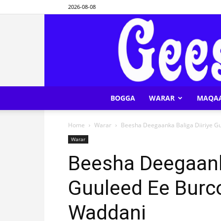
2026-08-08
BOGGA
WARAR
MAQA
Home
Warar
Beesha Deegaanka Baliga Diiriye Guu
Warar
Beesha Deegaanka
Guuleed Ee Burco
Waddani