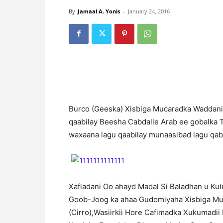
By
Jamaal A. Yonis
-
January 24, 2016
B
urco (Geeska) Xisbiga Mucaradka Waddani
qaabilay Beesha Cabdalle Arab ee gobalka T
waxaana lagu qaabilay munaasibad lagu qab
Xafladani Oo ahayd Madal Si Baladhan u K
Goob-Joog ka ahaa Gudomiyaha Xisbiga M
(Cirro),Wasiirkii Hore Cafimadka Xukumadii