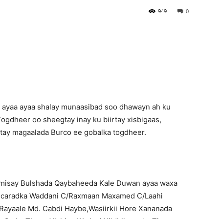
949
0
Newspaper
 ayaa ayaa shalay munaasibad soo dhawayn ah ku
ogdheer oo sheegtay inay ku biirtay xisbigaas,
tay magaalada Burco ee gobalka togdheer.
ulmisay Bulshada Qaybaheeda Kale Duwan ayaa waxa
ucaradka Waddani C/Raxmaan Maxamed C/Laahi
 Rayaale Md. Cabdi Haybe,Wasiirkii Hore Xananada