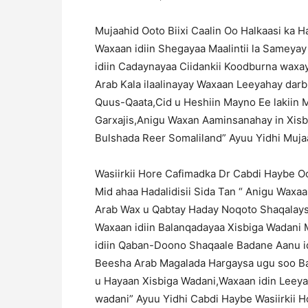
Mujaahid Ooto Biixi Caalin Oo Halkaasi ka H
Waxaan idiin Shegayaa Maalintii la Sameyay
idiin Cadaynayaa Ciidankii Koodburna waxay
Arab Kala ilaalinayay Waxaan Leeyahay darb
Quus-Qaata,Cid u Heshiin Mayno Ee lakiin M
Garxajis,Anigu Waxan Aaminsanahay in Xisb
Bulshada Reer Somaliland” Ayuu Yidhi Mujaa
Wasiirkii Hore Cafimadka Dr Cabdi Haybe Oo
Mid ahaa Hadalidisii Sida Tan “ Anigu Wax
Arab Wax u Qabtay Haday Noqoto Shaqalay
Waxaan idiin Balanqadayaa Xisbiga Wadani
idiin Qaban-Doono Shaqaale Badane Aanu i
Beesha Arab Magalada Hargaysa ugu soo B
u Hayaan Xisbiga Wadani,Waxaan idin Lee
wadani” Ayuu Yidhi Cabdi Haybe Wasiirkii 