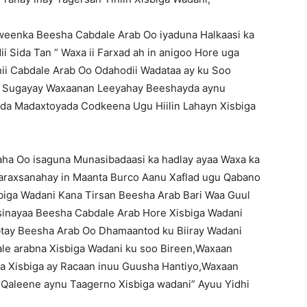
aweenka Beesha Cabdale Arab Oo iyaduna Halkaasi ka
 Sida Tan “ Waxa ii Farxad ah in anigoo Hore uga
ii Cabdale Arab Oo Odahodii Wadataa ay ku Soo
 u Sugayay Waxaanan Leeyahay Beeshayda aynu
da Madaxtoyada Codkeena Ugu Hiilin Lahayn Xisbiga
aha Oo isaguna Munasibadaasi ka hadlay ayaa Waxa ka
 Faraxsanahay in Maanta Burco Aanu Xaflad ugu Qabano
sbiga Wadani Kana Tirsan Beesha Arab Bari Waa Guul
inayaa Beesha Cabdale Arab Hore Xisbiga Wadani
tay Beesha Arab Oo Dhamaantod ku Biiray Wadani
ale arabna Xisbiga Wadani ku soo Bireen,Waxaan
 Xisbiga ay Racaan inuu Guusha Hantiyo,Waxaan
 Qaleene aynu Taagerno Xisbiga wadani” Ayuu Yidhi