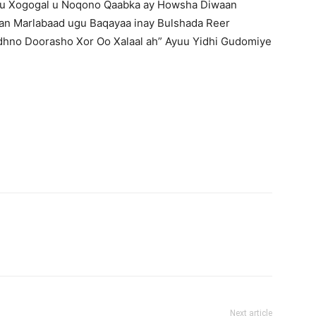
nu Xogogal u Noqono Qaabka ay Howsha Diwaan
an Marlabaad ugu Baqayaa inay Bulshada Reer
dhno Doorasho Xor Oo Xalaal ah” Ayuu Yidhi Gudomiye
Next article