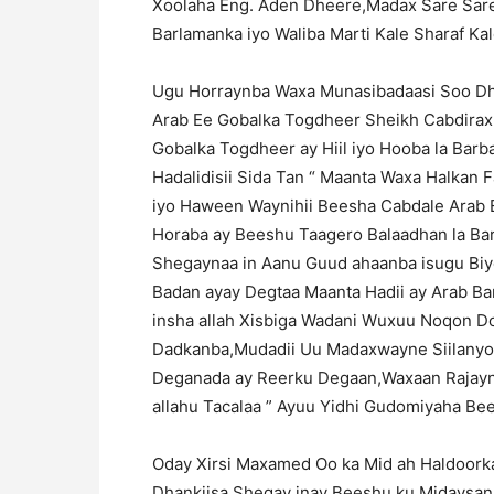
Xoolaha Eng. Aden Dheere,Madax Sare Sare 
Barlamanka iyo Waliba Marti Kale Sharaf Ka
Ugu Horraynba Waxa Munasibadaasi Soo Dh
Arab Ee Gobalka Togdheer Sheikh Cabdira
Gobalka Togdheer ay Hiil iyo Hooba la Barb
Hadalidisii Sida Tan “ Maanta Waxa Halkan F
iyo Haween Waynihii Beesha Cabdale Arab 
Horaba ay Beeshu Taagero Balaadhan la Ba
Shegaynaa in Aanu Guud ahaanba isugu Biy
Badan ayay Degtaa Maanta Hadii ay Arab B
insha allah Xisbiga Wadani Wuxuu Noqon 
Dadkanba,Mudadii Uu Madaxwayne Siilanyo 
Deganada ay Reerku Degaan,Waxaan Rajayn
allahu Tacalaa ” Ayuu Yidhi Gudomiyaha Be
Oday Xirsi Maxamed Oo ka Mid ah Haldoork
Dhankiisa Shegay inay Beeshu ku Midaysan 