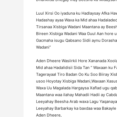
Luul Xirsi Oo iyaduna ku Hadlaysay Afka H
Hadashay ayaa Waxa ka Mid ahaa Hadaladedii
Tirsanaa Xisbiga Wadani Maantana ay Beesh
Bireen Xisbiga Wadani Waa Guul Aan hore
Gacmaha isugu Qabsano Sidii aynu Dorasha
Wadani”
Aden Dheere Wasiirkii Hore Xananada Xool
Mid ahaa Hadalidisii Sida Tan “ Waxaan ku
Tagerayaal Tiro Badan Oo Ku Soo Biiray Xi
usoo Hoyotay Xisbiga Wadani,Waxaan Xasus
Waxa Uu Magalada Hargaysa Xaflad ugu qab
Maantana waa ilahay Mahadii Hadii ay Cabd
Leeyahay Beesha Arab waxa Lagu Yaqanayaa
Leeyahay Barbarkay ka baxdaa waa Bakayle
Aden Dheere,