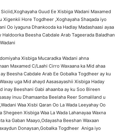
aar Siciid,Xoghayaha Guud Ee Xisbiga Wadani Maxamed
u Xigenkii Hore Togdheer ,Xoghayaha Shaqada iyo
ani Oo iyaguna Dhankooda ka Hadlay Madashaasi ayaa
 Haldoorka Beesha Cabdale Arab Tageerada Baladhan
 Wadani
udomiyaha Xisbiga Mucaradka Wadani ahna
aan Maxamed C/Laahi Cirro Waxaana ka Mid ahaa
 in ay Beesha Cabdale Arab Ee Gobalka Togdheer ay ku
 Waxay uga Mid ahayd Aasasayashii Xisbiga Haday
d inay Beeshani Gabi ahaanba ay ku Soo Bireen
asasay inuu Dhamaanba Beelaha Reer Somaliland u
,Wadani Waa Xisbi Qaran Oo La Wada Leeyahay Oo
ba Shegeen Xisbiga Waa La Wada Lahanayaa Waxna
ta ka Gaban Maayo,Odayasha Beeshan Waxaan
axaydun Donaysan,Gobalka Togdheer Aniga iyo