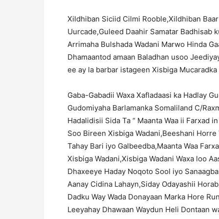
Xildhiban Siciid Cilmi Rooble,Xildhiban B
Uurcade,Guleed Daahir Samatar Badhisab k
Arrimaha Bulshada Wadani Marwo Hinda Ga
Dhamaantod amaan Baladhan usoo Jeediyay
ee ay la barbar istageen Xisbiga Mucaradka
Gaba-Gabadii Waxa Xafladaasi ka Hadlay G
Gudomiyaha Barlamanka Somaliland C/Raxm
Hadalidisii Sida Ta “ Maanta Waa ii Farxad
Soo Bireen Xisbiga Wadani,Beeshani Horre
Tahay Bari iyo Galbeedba,Maanta Waa Farxa
Xisbiga Wadani,Xisbiga Wadani Waxa loo A
Dhaxeeye Haday Noqoto Sool iyo Sanaagba
Aanay Cidina Lahayn,Siday Odayashii Hora
Dadku Way Wada Donayaan Marka Hore Run
Leeyahay Dhawaan Waydun Heli Dontaan w