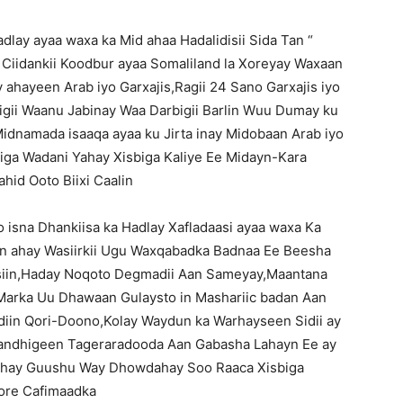
adlay ayaa waxa ka Mid ahaa Hadalidisii Sida Tan “
 Ciidankii Koodbur ayaa Somaliland la Xoreyay Waxaan
 ahayeen Arab iyo Garxajis,Ragii 24 Sano Garxajis iyo
igii Waanu Jabinay Waa Darbigii Barlin Wuu Dumay ku
idnamada isaaqa ayaa ku Jirta inay Midobaan Arab iyo
iga Wadani Yahay Xisbiga Kaliye Ee Midayn-Kara
hid Ooto Biixi Caalin
 isna Dhankiisa ka Hadlay Xafladaasi ayaa waxa Ka
aan ahay Wasiirkii Ugu Waxqabadka Badnaa Ee Beesha
siin,Haday Noqoto Degmadii Aan Sameyay,Maantana
 Marka Uu Dhawaan Gulaysto in Mashariic badan Aan
diin Qori-Doono,Kolay Waydun ka Warhayseen Sidii ay
andhigeen Tageraradooda Aan Gabasha Lahayn Ee ay
yahay Guushu Way Dhowdahay Soo Raaca Xisbiga
Hore Cafimaadka