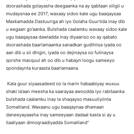
doorashada golayasha deegaanka na ay qabtaan xiligii u
mudaysnaa ee 2017; waxaay sidoo kale ugu baaqaysaa
Maxkamadda Dastuuriga ah iyo Golaha Guurtida inay dib
u eegaan go’aanka. Bulshada caalamku waxaay sidoo kale
ugu baaqaysaa dawladda inay diyaariso oo ay qabato
doorashada baarlamaanka sanadkan gudihiisa iyada oo
aan dib u sii dhigin, iyada oo dejinaysa oo fulinaysa
qorshe macquul ah oo dib u habayn loogu sameeyo
qoondaynta kuraasta baarlamaana.
Kala guur siyaasadeed oo la marin habaabiyay wuxuu
shaki la’aan meesha ka saarayaa awoodda iyo rabitaanka
bulshada caalamku inay la shaqayso masuuliyiinta
Somaliland. Waxaanu ugu baaqaynaa dhamaan
daneeyayaasha inay sameeyaan dadaal kasta si ay u
ilaaliyaan dimoqraadiyadda Somaliland”