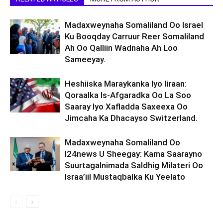
Madaxweynaha Somaliland Oo Israel
Ku Booqday Carruur Reer Somaliland
Ah Oo Qalliin Wadnaha Ah Loo
Sameeyay.
Heshiiska Maraykanka Iyo Iiraan:
Qoraalka Is-Afgaradka Oo La Soo
Saaray Iyo Xafladda Saxeexa Oo
Jimcaha Ka Dhacayso Switzerland.
Madaxweynaha Somaliland Oo
I24news U Sheegay: Kama Saarayno
Suurtagalnimada Saldhig Milateri Oo
Israa’iil Mustaqbalka Ku Yeelato