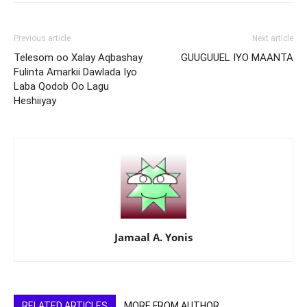
Previous article
Next article
Telesom oo Xalay Aqbashay
GUUGUUEL IYO MAANTA
Fulinta Amarkii Dawlada Iyo
Laba Qodob Oo Lagu
Heshiiyay
Jamaal A. Yonis
RELATED ARTICLES
MORE FROM AUTHOR