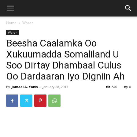
Home
Warar
Warar
Beesha Caalamka Oo
Xukuumadda Somaliland U
Soo Dirtay Dhambaal Culus
Oo Dardaaran Iyo Digniin Ah
By
Jamaal A. Yonis
-
January 28, 2017
840
0