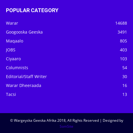
POPULAR CATEGORY
Warar
14688
Googooska Geeska
3491
Maqaalo
805
JOBS
403
Ciyaaro
103
Columnists
54
Editorial/Staff Writer
30
Warar Dheeraada
16
Tacsi
13
© Wargeyska Geeska Afrika 2018, All Rights Reserved | Designed by
SomSite