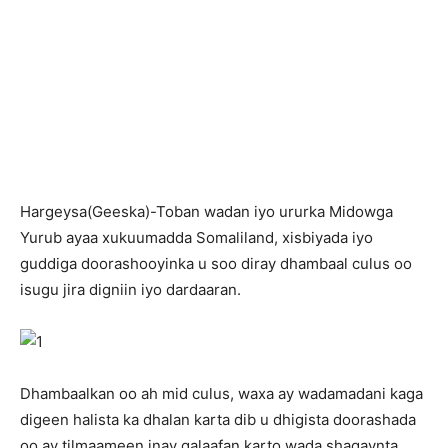
H
argeysa(Geeska)-Toban wadan iyo ururka Midowga
Yurub ayaa xukuumadda Somaliland, xisbiyada iyo
guddiga doorashooyinka u soo diray dhambaal culus oo
isugu jira digniin iyo dardaaran.
Dhambaalkan oo ah mid culus, waxa ay wadamadani kaga
digeen halista ka dhalan karta dib u dhigista doorashada
oo ay tilmaameen inay galaafan karto wada shaqaynta