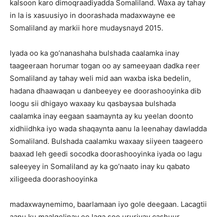
kalsoon karo dimoqraadiyadda Somaliland. Waxa ay tahay
in la is xasuusiyo in doorashada madaxwayne ee
Somaliland ay markii hore mudaysnayd 2015.
Iyada oo ka go’nanashaha bulshada caalamka inay
taageeraan horumar togan oo ay sameeyaan dadka reer
Somaliland ay tahay weli mid aan waxba iska bedelin,
hadana dhaawaqan u danbeeyey ee doorashooyinka dib
loogu sii dhigayo waxaay ku qasbaysaa bulshada
caalamka inay eegaan saamaynta ay ku yeelan doonto
xidhiidhka iyo wada shaqaynta aanu la leenahay dawladda
Somaliland. Bulshada caalamku waxaay siiyeen taageero
baaxad leh geedi socodka doorashooyinka iyada oo lagu
saleeyey in Somaliland ay ka go’naato inay ku qabato
xiligeeda doorashooyinka
madaxwaynemimo, baarlamaan iyo gole deegaan. Lacagtii
aanu ku maalgelinay ee laga soo ururiyay cashuur