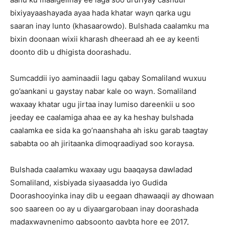
bixiyayaashayada ayaa hada khatar wayn qarka ugu
saaran inay lunto (khasaarowdo). Bulshada caalamku ma
bixin doonaan wixii kharash dheeraad ah ee ay keenti
doonto dib u dhigista doorashadu.
Sumcaddii iyo aaminaadii lagu qabay Somaliland wuxuu
go’aankani u gaystay nabar kale oo wayn. Somaliland
waxaay khatar ugu jirtaa inay lumiso dareenkii u soo
jeeday ee caalamiga ahaa ee ay ka heshay bulshada
caalamka ee sida ka go’naanshaha ah isku garab taagtay
sababta oo ah jiritaanka dimoqraadiyad soo koraysa.
Bulshada caalamku waxaay ugu baaqaysa dawladad
Somaliland, xisbiyada siyaasadda iyo Gudida
Doorashooyinka inay dib u eegaan dhawaaqii ay dhowaan
soo saareen oo ay u diyaargarobaan inay doorashada
madaxwaynenimo qabsoonto qaybta hore ee 2017,