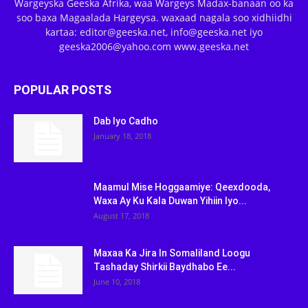
Wargeyska Geeska Afrika, waa Wargeys Madax-banaan oo ka
soo baxa Magaalada Hargeysa. waxaad nagala soo xidhiidhi
kartaa: editor@geeska.net, info@geeska.net iyo
geeska2006@yahoo.com www.geeska.net
POPULAR POSTS
Dab Iyo Cadho
January 18, 2018
Maamul Mise Hoggaamiye: Qeexdooda,
Waxa Ay Ku Kala Duwan Yihiin Iyo...
August 17, 2018
Maxaa Ka Jira In Somaliland Loogu
Tashaday Shirkii Baydhabo Ee...
June 10, 2018