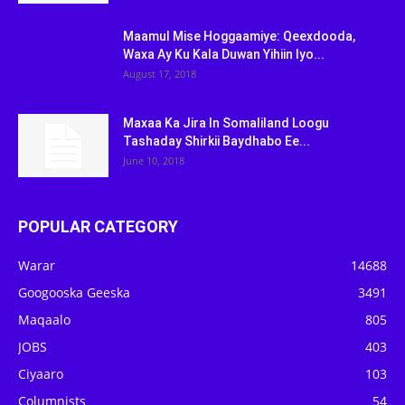
Maamul Mise Hoggaamiye: Qeexdooda,
Waxa Ay Ku Kala Duwan Yihiin Iyo...
August 17, 2018
Maxaa Ka Jira In Somaliland Loogu
Tashaday Shirkii Baydhabo Ee...
June 10, 2018
POPULAR CATEGORY
Warar
14688
Googooska Geeska
3491
Maqaalo
805
JOBS
403
Ciyaaro
103
Columnists
54