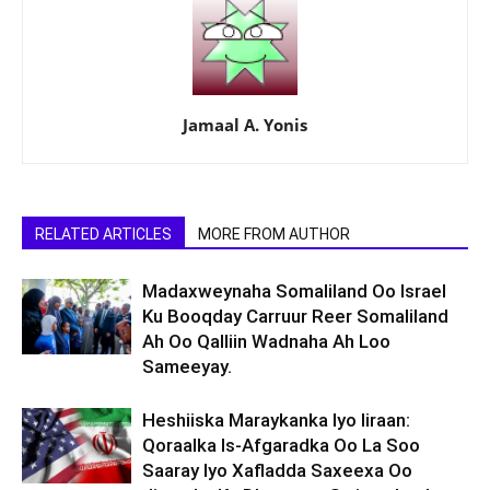
Jamaal A. Yonis
RELATED ARTICLES
MORE FROM AUTHOR
Madaxweynaha Somaliland Oo Israel
Ku Booqday Carruur Reer Somaliland
Ah Oo Qalliin Wadnaha Ah Loo
Sameeyay.
Heshiiska Maraykanka Iyo Iiraan:
Qoraalka Is-Afgaradka Oo La Soo
Saaray Iyo Xafladda Saxeexa Oo