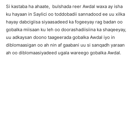
Si kastaba ha ahaate, bulshada reer Awdal waxa ay isha
ku hayaan in Saylici oo toddobadii sannadood ee uu xilka
hayay dabcigiisa siyaasadeed ka fogeeyay rag badan oo
gobalka miisaan ku leh oo doorashadiisiina ka shaqeeyay,
uu adkaysan doono taageerada gobalka Awdal iyo in
diblomaasigan oo ah nin af gaabani uu si sanqadh yaraan
ah oo diblomaasiyadeed ugala wareego gobalka Awdal.