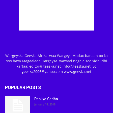
Wargeyska Geeska Afrika, waa Wargeys Madax-banaan oo ka
soo baxa Magaalada Hargeysa. waxaad nagala soo xidhiidhi
kartaa: editor@geeska.net, info@geeska.net iyo
geeska2006@yahoo.com www.geeska.net
POPULAR POSTS
Dab Iyo Cadho
January 18, 2018