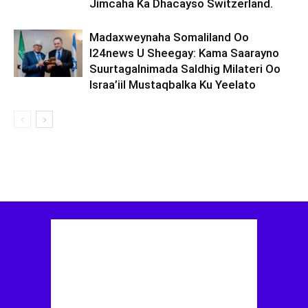
Jimcaha Ka Dhacayso Switzerland.
Madaxweynaha Somaliland Oo
I24news U Sheegay: Kama Saarayno
Suurtagalnimada Saldhig Milateri Oo
Israa’iil Mustaqbalka Ku Yeelato