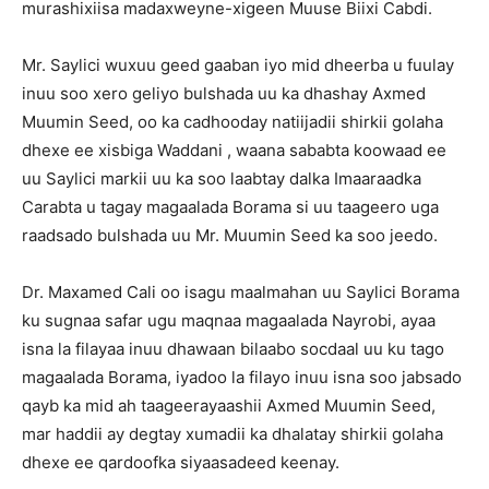
murashixiisa madaxweyne-xigeen Muuse Biixi Cabdi.
Mr. Saylici wuxuu geed gaaban iyo mid dheerba u fuulay
inuu soo xero geliyo bulshada uu ka dhashay Axmed
Muumin Seed, oo ka cadhooday natiijadii shirkii golaha
dhexe ee xisbiga Waddani , waana sababta koowaad ee
uu Saylici markii uu ka soo laabtay dalka Imaaraadka
Carabta u tagay magaalada Borama si uu taageero uga
raadsado bulshada uu Mr. Muumin Seed ka soo jeedo.
Dr. Maxamed Cali oo isagu maalmahan uu Saylici Borama
ku sugnaa safar ugu maqnaa magaalada Nayrobi, ayaa
isna la filayaa inuu dhawaan bilaabo socdaal uu ku tago
magaalada Borama, iyadoo la filayo inuu isna soo jabsado
qayb ka mid ah taageerayaashii Axmed Muumin Seed,
mar haddii ay degtay xumadii ka dhalatay shirkii golaha
dhexe ee qardoofka siyaasadeed keenay.