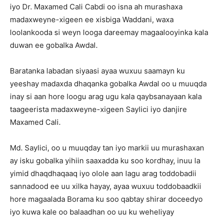
iyo Dr. Maxamed Cali Cabdi oo isna ah murashaxa
madaxweyne-xigeen ee xisbiga Waddani, waxa
loolankooda si weyn looga dareemay magaalooyinka kala
duwan ee gobalka Awdal.
Baratanka labadan siyaasi ayaa wuxuu saamayn ku
yeeshay madaxda dhaqanka gobalka Awdal oo u muuqda
inay si aan hore loogu arag ugu kala qaybsanayaan kala
taageerista madaxweyne-xigeen Saylici iyo danjire
Maxamed Cali.
Md. Saylici, oo u muuqday tan iyo markii uu murashaxan
ay isku gobalka yihiin saaxadda ku soo kordhay, inuu la
yimid dhaqdhaqaaq iyo olole aan lagu arag toddobadii
sannadood ee uu xilka hayay, ayaa wuxuu toddobaadkii
hore magaalada Borama ku soo qabtay shirar doceedyo
iyo kuwa kale oo balaadhan oo uu ku weheliyay