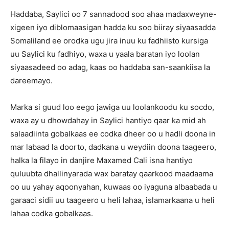
Haddaba, Saylici oo 7 sannadood soo ahaa madaxweyne-
xigeen iyo diblomaasigan hadda ku soo biiray siyaasadda
Somaliland ee orodka ugu jira inuu ku fadhiisto kursiga
uu Saylici ku fadhiyo, waxa u yaala baratan iyo loolan
siyaasadeed oo adag, kaas oo haddaba san-saankiisa la
dareemayo.
Marka si guud loo eego jawiga uu loolankoodu ku socdo,
waxa ay u dhowdahay in Saylici hantiyo qaar ka mid ah
salaadiinta gobalkaas ee codka dheer oo u hadli doona in
mar labaad la doorto, dadkana u weydiin doona taageero,
halka la filayo in danjire Maxamed Cali isna hantiyo
quluubta dhallinyarada wax baratay qaarkood maadaama
oo uu yahay aqoonyahan, kuwaas oo iyaguna albaabada u
garaaci sidii uu taageero u heli lahaa, islamarkaana u heli
lahaa codka gobalkaas.