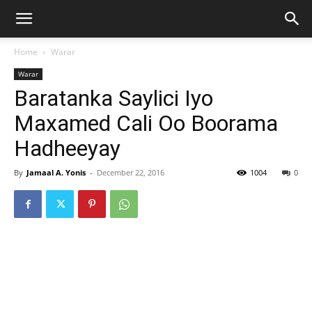
Home
Warar
Warar
Baratanka Saylici Iyo
Maxamed Cali Oo Boorama
Hadheeyay
By
Jamaal A. Yonis
-
December 22, 2016
1004
0