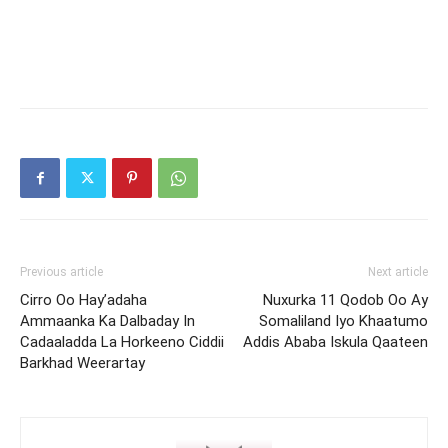
Previous article
Next article
Cirro Oo Hay’adaha
Nuxurka 11 Qodob Oo Ay
Ammaanka Ka Dalbaday In
Somaliland Iyo Khaatumo
Cadaaladda La Horkeeno Ciddii
Addis Ababa Iskula Qaateen
Barkhad Weerartay