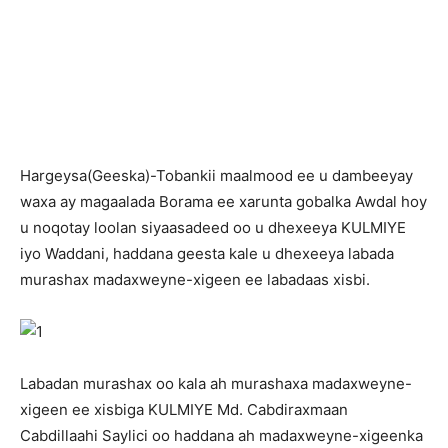
Hargeysa(Geeska)-Tobankii maalmood ee u dambeeyay
waxa ay magaalada Borama ee xarunta gobalka Awdal hoy
u noqotay loolan siyaasadeed oo u dhexeeya KULMIYE
iyo Waddani, haddana geesta kale u dhexeeya labada
murashax madaxweyne-xigeen ee labadaas xisbi.
Labadan murashax oo kala ah murashaxa madaxweyne-
xigeen ee xisbiga KULMIYE Md. Cabdiraxmaan
Cabdillaahi Saylici oo haddana ah madaxweyne-xigeenka