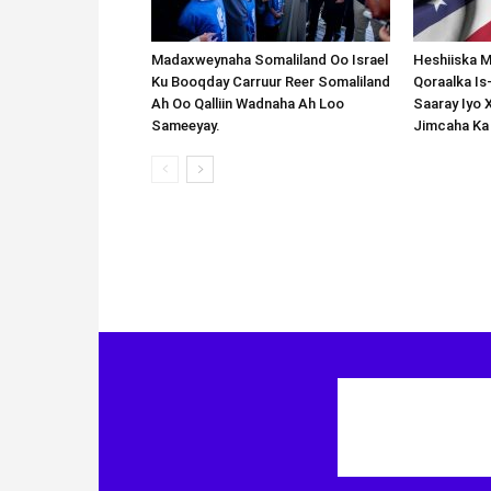
Madaxweynaha Somaliland Oo Israel
Heshiiska M
Ku Booqday Carruur Reer Somaliland
Qoraalka I
Ah Oo Qalliin Wadnaha Ah Loo
Saaray Iyo 
Sameeyay.
Jimcaha Ka