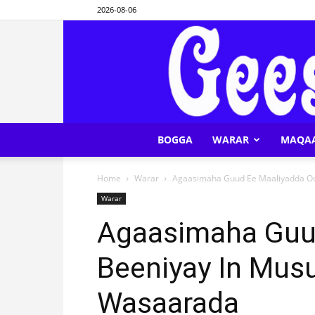
2026-08-06
BOGGA
WARAR
MAQA
Home
Warar
Agaasimaha Guud Ee Maaliyadda Oo 
Warar
Agaasimaha Guu
Beeniyay In Mus
Wasaarada