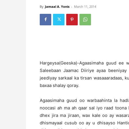
By
Jamaal A. Yonis
-
March 11, 2014
H
argeysa(Geeska)-Agaasimaha guud ee w
Saleebaan Jaamac Diiriye ayaa beeniya
jeediyay sarkaal ka tirsan wasaaaradaas,
baxaa shalay qoray.
Agaasimaha guud oo warbaahinta la hadl
noocasi ah ma ah qaar sal iyo raad toon
dhex jira ma jiraan, wax kale oo ay wasa
dhismayaal cusub oo ay u dhisayso Hanti