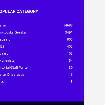
OPULAR CATEGORY
arar
14688
oogooska Geeska
3491
aqaalo
805
OBS
403
iyaaro
103
olumnists
54
itorial/Staff Writer
30
arar Dheeraada
16
csi
13