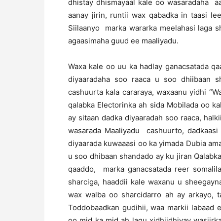
dhistay dhismayaal kale oo wasaradaha aa
aanay jirin, runtii wax qabadka in taasi
Siilaanyo marka wararka meelahasi laga sh
agaasimaha guud ee maaliyadu.
Waxa kale oo uu ka hadlay ganacsatada qa
diyaaradaha soo raaca u soo dhiibaan sh
cashuurta kala cararaya, waxaanu yidhi “W
qalabka Electorinka ah sida Mobilada oo k
ay sitaan dadka diyaaradah soo raaca, halk
wasarada Maaliyadu cashuurto, dadkaasi
diyaarada kuwaaasi oo ka yimada Dubia am
u soo dhibaan shandado ay ku jiran Qalabkaa
qaaddo, marka ganacsatada reer somali
sharciga, haaddii kale waxanu u sheegayn
wax walba oo sharcidarro ah ay arkayo, t
Toddobaadkan gudihii, waa markii labaa
oo mid ka mid ah lagu xidhiidhiyay wasiir