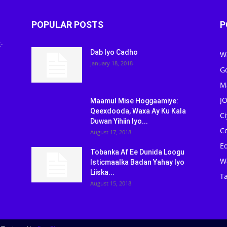
POPULAR POSTS
P
-
Dab Iyo Cadho
W
January 18, 2018
G
M
J
Maamul Mise Hoggaamiye:
Qeexdooda, Waxa Ay Ku Kala
C
Duwan Yihiin Iyo...
C
August 17, 2018
Ed
Tobanka Af Ee Dunida Loogu
W
Isticmaalka Badan Yahay Iyo
Liiska...
Ta
August 15, 2018