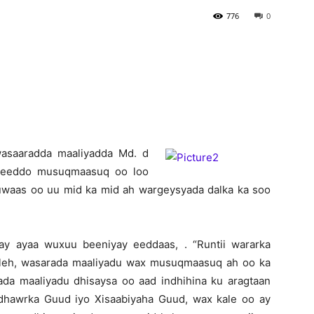
776
0
Newspaper
asaaradda maaliyadda Md. d
y eeddo musuqmaasuq oo loo
 kuwaas oo uu mid ka mid ah wargeysyada dalka ka soo
ay ayaa wuxuu beeniyay eeddaas, . “Runtii wararka
a leh, wasarada maaliyadu wax musuqmaasuq ah oo ka
rada maaliyadu dhisaysa oo aad indhihina ku aragtaan
dhawrka Guud iyo Xisaabiyaha Guud, wax kale oo ay