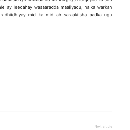
ale ay leedahay wasaaradda maaliyadu, halka warkan
 xidhiidhiyay mid ka mid ah saraakiisha aadka ugu
Next article