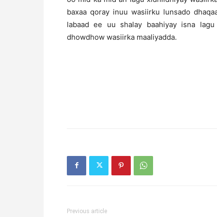
baxaa qoray inuu wasiirku lunsado dhaqa
labaad ee uu shalay baahiyay isna lagu
dhowdhow wasiirka maaliyadda.
Previous article