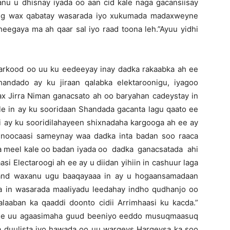
nu u dhisnay iyada oo aan cid kale naga gacansiisay
 leeg wax qabatay wasarada iyo xukumada madaxweyne
eegaya ma ah qaar sal iyo raad toona leh.”Ayuu yidhi
arkood oo uu ku eedeeyay inay dadka rakaabka ah ee
andado ay ku jiraan qalabka elektaroonigu, iyagoo
ax Jirra Niman ganacsato ah oo baryahan cadeystay in
ale in ay ku sooridaan Shandada gacanta lagu qaato ee
ii ay ku sooridilahayeen shixnadaha kargooga ah ee ay
 noocaasi sameynay waa dadka inta badan soo raaca
a meel kale oo badan iyada oo dadka ganacsatada ahi
si Electaroogi ah ee ay u diidan yihiin in cashuur laga
land waxanu ugu baaqayaaa in ay u hogaansamadaan
a in wasarada maaliyadu leedahay indho qudhanjo oo
alaaban ka qaaddi doonto cidii Arrimhaasi ku kacda.”
d ee uu agaasimaha guud beeniyo eeddo musuqmaasuq
ka duulista iyo hawada oo uu wargeys Hargeysa ka soo