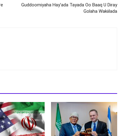
re
Guddoomiyaha Hay’ada Tayada Oo Baaq U Diray
Golaha Wakiilada