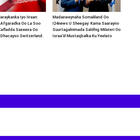
araykanka Iyo Iiraan:
Madaxweynaha Somaliland Oo
s-Afgaradka Oo La Soo
I24news U Sheegay: Kama Saarayno
Xafladda Saxeexa Oo
Suurtagalnimada Saldhig Milateri Oo
 Dhacayso Switzerland.
Israa’iil Mustaqbalka Ku Yeelato