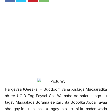
H
argeysa (Geeska) – Guddoomiyaha Xisbiga Mucaaradka
ah ee UCID Eng Faysal Cali Waraabe oo safar shaqo ku
tagay Magaalada Borama ee xarunta Gobolka Awdal, ayaa
sheegay inuu halkaasi u tagay talo urursi ku aadan wada