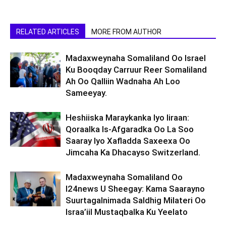
RELATED ARTICLES
MORE FROM AUTHOR
Madaxweynaha Somaliland Oo Israel
Ku Booqday Carruur Reer Somaliland
Ah Oo Qalliin Wadnaha Ah Loo
Sameeyay.
Heshiiska Maraykanka Iyo Iiraan:
Qoraalka Is-Afgaradka Oo La Soo
Saaray Iyo Xafladda Saxeexa Oo
Jimcaha Ka Dhacayso Switzerland.
Madaxweynaha Somaliland Oo
I24news U Sheegay: Kama Saarayno
Suurtagalnimada Saldhig Milateri Oo
Israa’iil Mustaqbalka Ku Yeelato