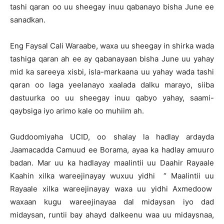
tashi qaran oo uu sheegay inuu qabanayo bisha June ee
sanadkan.
Eng Faysal Cali Waraabe, waxa uu sheegay in shirka wada
tashiga qaran ah ee ay qabanayaan bisha June uu yahay
mid ka sareeya xisbi, isla-markaana uu yahay wada tashi
qaran oo laga yeelanayo xaalada dalku marayo, siiba
dastuurka oo uu sheegay inuu qabyo yahay, saami-
qaybsiga iyo arimo kale oo muhiim ah.
Guddoomiyaha UCID, oo shalay la hadlay ardayda
Jaamacadda Camuud ee Borama, ayaa ka hadlay amuuro
badan. Mar uu ka hadlayay maalintii uu Daahir Rayaale
Kaahin xilka wareejinayay wuxuu yidhi “ Maalintii uu
Rayaale xilka wareejinayay waxa uu yidhi Axmedoow
waxaan kugu wareejinayaa dal midaysan iyo dad
midaysan, runtii bay ahayd dalkeenu waa uu midaysnaa,