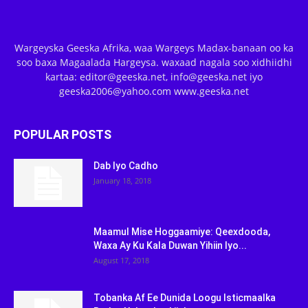
Wargeyska Geeska Afrika, waa Wargeys Madax-banaan oo ka
soo baxa Magaalada Hargeysa. waxaad nagala soo xidhiidhi
kartaa: editor@geeska.net, info@geeska.net iyo
geeska2006@yahoo.com www.geeska.net
POPULAR POSTS
Dab Iyo Cadho
January 18, 2018
Maamul Mise Hoggaamiye: Qeexdooda,
Waxa Ay Ku Kala Duwan Yihiin Iyo...
August 17, 2018
Tobanka Af Ee Dunida Loogu Isticmaalka