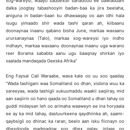
xog-wareysi, waayo saddexdii sanadood ee dawladdani
dalka joogtay tabashooyin badan-baa ka jira beelaha,
aniguna in badan-baan ku dhawaaqay oo aan idhi hala
isugu yimaado shir wada tashi qaran ah, kiibaanu
doonaynaa inaanu qabano bisha June, markaa waxaanu
urursanaynaa (Talo), markaa xog-wareysi iyo indho
indhayn, markaa waxaanu doonaynaa inaanu uga warano
reer Borama sababta aanu ugu baaqnay shirkan iyo
xaalada mandaqada Geeska Afrika”
Eng Faysal Cali Waraabe, waxa kale oo uu soo qaaday
“Wada tashigani waa Somaliland oo dhan, xisbina wuu ka
sareeyaa, wada tashigii xukuumaddu waakii saqiiray, mid
aan saqiirin oo hano qaada oo Somaliland u dhan tahay oo
guddi midaysan leh oo arimaha waaweyn ee ina horyaala
ee ay ka mid tahay, dastuurkeena qaydhiinka ah, saami-
qaybsigii oo dhinac ka raran, beelo aan isku fiicnayn oo
dhexdooda madmadow soo dhex galay, intaas oo