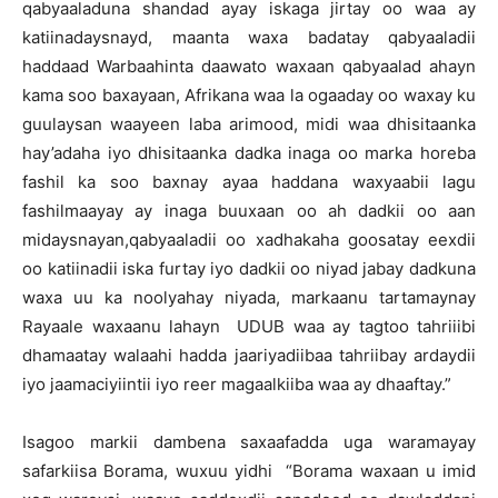
qabyaaladuna shandad ayay iskaga jirtay oo waa ay
katiinadaysnayd, maanta waxa badatay qabyaaladii
haddaad Warbaahinta daawato waxaan qabyaalad ahayn
kama soo baxayaan, Afrikana waa la ogaaday oo waxay ku
guulaysan waayeen laba arimood, midi waa dhisitaanka
hay’adaha iyo dhisitaanka dadka inaga oo marka horeba
fashil ka soo baxnay ayaa haddana waxyaabii lagu
fashilmaayay ay inaga buuxaan oo ah dadkii oo aan
midaysnayan,qabyaaladii oo xadhakaha goosatay eexdii
oo katiinadii iska furtay iyo dadkii oo niyad jabay dadkuna
waxa uu ka noolyahay niyada, markaanu tartamaynay
Rayaale waxaanu lahayn UDUB waa ay tagtoo tahriiibi
dhamaatay walaahi hadda jaariyadiibaa tahriibay ardaydii
iyo jaamaciyiintii iyo reer magaalkiiba waa ay dhaaftay.”
Isagoo markii dambena saxaafadda uga waramayay
safarkiisa Borama, wuxuu yidhi “Borama waxaan u imid