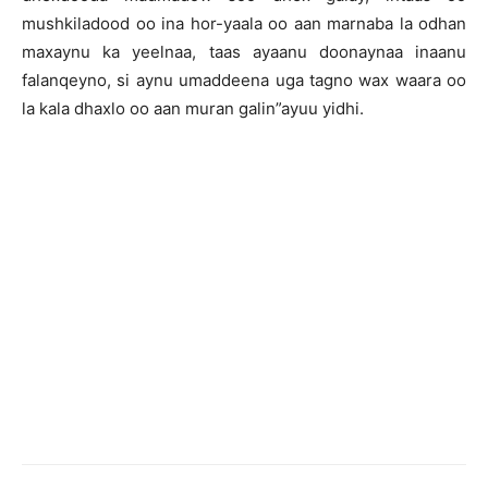
mushkiladood oo ina hor-yaala oo aan marnaba la odhan
maxaynu ka yeelnaa, taas ayaanu doonaynaa inaanu
falanqeyno, si aynu umaddeena uga tagno wax waara oo
la kala dhaxlo oo aan muran galin”ayuu yidhi.