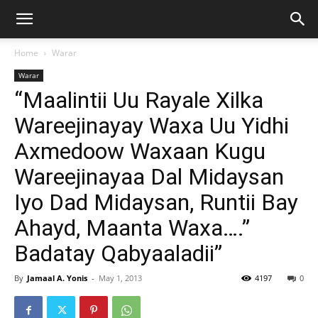
Home
Warar
Warar
“Maalintii Uu Rayale Xilka
Wareejinayay Waxa Uu Yidhi
Axmedoow Waxaan Kugu
Wareejinayaa Dal Midaysan
Iyo Dad Midaysan, Runtii Bay
Ahayd, Maanta Waxa….”
Badatay Qabyaaladii”
By
Jamaal A. Yonis
-
May 1, 2013
4197
0