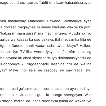
nagu soo dhex-tuuray. Tabtii dhallaan-habaabista ayaa
anba maqlaynay Maamulkii Hawada Soomaaliya ayaa
aa dorraad maqlaynaa in aanay warkaas waxba ka jirin.
 “habaa’an mansuuraa” ma maqli jirteen. Muqdisho iyo
aliya warkaasaa ka soo baxaya. Bal maqaamka liita ee
higeen Guddideennii wada-hadallawdu. Maye? Halkee
aacad iyo TV-iiba wareeriyay ee afar afarta isu ag
ii belaayada ku ahaa siyaasadda iyo diblomaasiyaddu ee
Guddoomiye-ku-xiggeennadii Xeer-dejintu ee weliba
ay? Maye intii kale ee raacday ee sawirrada isku
teen ee aad go’aammada la soo qaadateen ayaa hadlaya
 nool oo miyir qabna guul la inoogu sheegayaa. Waa
dhego-maran ee inaga doonaysa iyada oo waxaa iyo