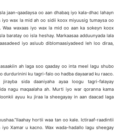
isla jaan-qaadaysa oo aan dhabaq iyo kala-dhac lahayn
 iyo wax la mid ah oo sidii koox miyuusig tumaysa oo
y. Waa waxaas iyo wax la mid oo aan ka sokeyn koox
sla baratay oo isla heshay. Markaasaa adduunyada lala
asadeed iyo asluub diblomaasiyadeed leh loo diraa,
masaakiin ah laga soo qaaday oo inta meel lagu shubo
 durdurinini ku tagri-falo oo hadba dayaarad ku raaco.
irayba sida daaniyaha ayaa loogu tagri-falayay
 sida nagu maqaalaha ah. Murti iyo war qoranna kama
-doonkii ayuu ku jiraa la sheegayay in aan daacad laga
ushaa.”Ilaahay hortii waa tan oo kale. Ictiraaf-raadintii
a iyo Xamar u kacno. Wax wada-hadallo lagu sheegay