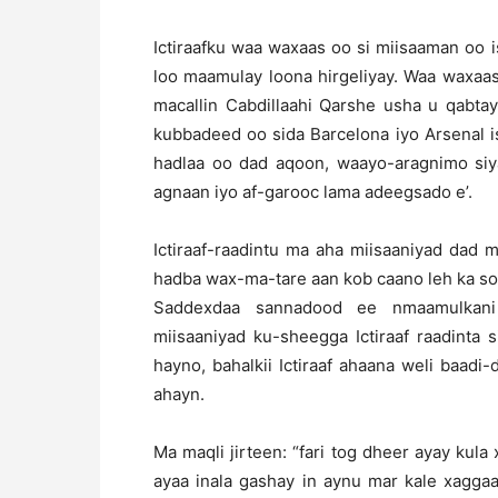
Ictiraafku waa waxaas oo si miisaaman oo 
loo maamulay loona hirgeliyay. Waa waxaas
macallin Cabdillaahi Qarshe usha u qabta
kubbadeed oo sida Barcelona iyo Arsenal i
hadlaa oo dad aqoon, waayo-aragnimo siya
agnaan iyo af-garooc lama adeegsado e’.
Ictiraaf-raadintu ma aha miisaaniyad dad 
hadba wax-ma-tare aan kob caano leh ka soo
Saddexdaa sannadood ee nmaamulkani j
miisaaniyad ku-sheegga Ictiraaf raadinta
hayno, bahalkii Ictiraaf ahaana weli baadi
ahayn.
Ma maqli jirteen: “fari tog dheer ayay kula x
ayaa inala gashay in aynu mar kale xagga