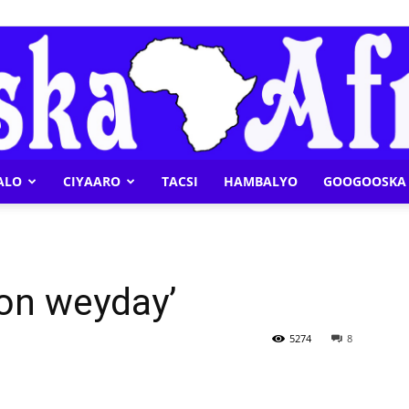
ALO
CIYAARO
TACSI
HAMBALYO
GOOGOOSKA 
Geeska
on weyday’
Afrika
5274
8