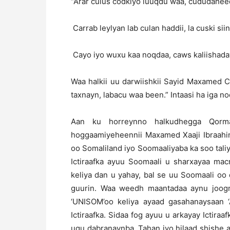
“Arar culus codkiyo luuqdu waa, cududaheed
Carrab leylyan lab culan haddii, la cuski sii
Cayo iyo wuxu kaa noqdaa, caws kaliishada
Waa halkii uu darwiishkii Sayid Maxamed Ca
taxnayn, labacu waa been.” Intaasi ha iga n
Aan ku horreynno halkudhegga Qorma
hoggaamiyeheennii Maxamed Xaaji Ibraahin 
oo Somaliland iyo Soomaaliyaba ka soo taliy
Ictiraafka ayuu Soomaali u sharxayaa ma
keliya dan u yahay, bal se uu Soomaali oo
guurin. Waa weedh maantadaa aynu joogn
‘UNISOM’oo keliya ayaad gasahanaysaan ‘
Ictiraafka. Sidaa fog ayuu u arkayay Ictira
ugu dabranaynba. Tahan iyo hilaad shishe 