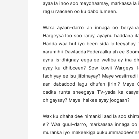
ayaa la inoo soo meydhaamay, markaasa la i
rag u raaceen oo ku dabo lumeen.
Waxa ayaan-darro ah innaga oo beryah
Hargeysa loo soo raray, ayaynu haddana il
Hadda waa huf iyo been sida la leeyahay.
xarumihii Dawladda Federaalka ah ee Sooma
aynu is-dhignay eega ee weliba ay ina d
ayay ku dhibceen? Sow kuwii Wargeys, Id
fadhiyay ee isu jiibinayay? Maye wasiirrad
aan dabadood lagu dhufan jirini? Maye 
dadka runta sheegaya TV-yada ka caayay
dhigaysay? Maye, halkee ayay joogaan?
Wax ku dhaha dee nimankii aad la soo shir
e’? Waa guul-darro, markaasaa innaga oo
muranka iyo makeekiga xukuummaddeenna 