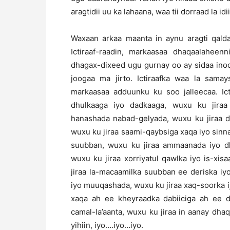
aragtidii uu ka lahaana, waa tii dorraad la 
Waxaan arkaa maanta in aynu aragti qalda
Ictiraaf-raadin, markaasaa dhaqaalaheen
dhagax-dixeed ugu gurnay oo ay sidaa inoo 
joogaa ma jirto. Ictiraafka waa la sama
markaasaa adduunku ku soo jalleecaa. I
dhulkaaga iyo dadkaaga, wuxu ku jiraa
hanashada nabad-gelyada, wuxu ku jiraa 
wuxu ku jiraa saami-qaybsiga xaqa iyo sinna
suubban, wuxu ku jiraa ammaanada iyo dho
wuxu ku jiraa xorriyatul qawlka iyo is-xi
jiraa la-macaamilka suubban ee deriska iyo
iyo muuqashada, wuxu ku jiraa xaq-soorka i
xaqa ah ee kheyraadka dabiiciga ah ee da
camal-la’aanta, wuxu ku jiraa in aanay dha
yihiin, iyo….iyo…iyo.