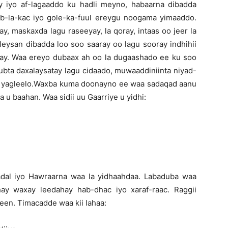
ay iyo af-lagaaddo ku hadli meyno, habaarna dibadda
b-la-kac iyo gole-ka-fuul ereygu noogama yimaaddo.
y, maskaxda lagu raseeyay, la qoray, intaas oo jeer la
aleysan dibadda loo soo saaray oo lagu sooray indhihii
ysay. Waa ereyo dubaax ah oo la dugaashado ee ku soo
ubta daxalaysatay lagu cidaado, muwaaddiniinta niyad-
ogu yagleelo.Waxba kuma doonayno ee waa sadaqad aanu
u baahan. Waa sidii uu Gaarriye u yidhi:
Hadal iyo Hawraarna waa la yidhaahdaa. Labaduba waa
ay waxay leedahay hab-dhac iyo xaraf-raac. Raggii
een. Timacadde waa kii lahaa: