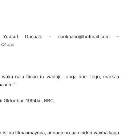
Newspaper
 Yuusuf Ducaale – cankaabo@hotmail.com –
 Q1aad
axa nala fiican in wadajir looga hor- tago, markaa
aadin.”
i Oktoobar, 1994kii, BBC.
a is-na tilmaamaynaa, annaga oo aan cidna waxba kaga