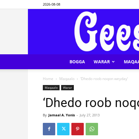
2026-08-08
BOGGA
WARAR
MAQA
Home
Maqaalo
‘Dhedo roob noqon weyday’
Maqaalo
Warar
‘Dhedo roob noq
By
Jamaal A. Yonis
-
July 27, 2013