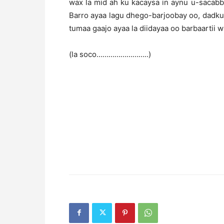
wax la mid ah ku kacaysa in aynu u-sacabb
Barro ayaa lagu dhego-barjoobay oo, dadk
tumaa gaajo ayaa la diidayaa oo barbaartii w
(la soco……………………..)