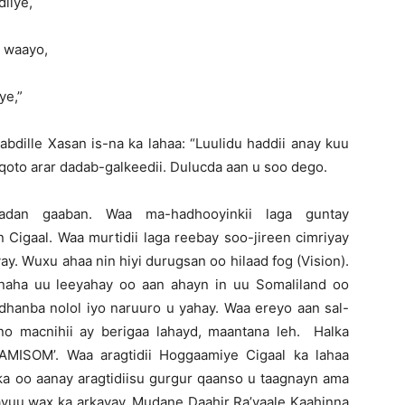
iiye,
n waayo,
ye,”
bdille Xasan is-na ka lahaa: “Luulidu haddii anay kuu
oqoto arar dadab-galkeedii. Dulucda aan u soo dego.
dan gaaban. Waa ma-hadhooyinkii laga guntay
Cigaal. Waa murtidii laga reebay soo-jireen cimriyay
ay. Wuxu ahaa nin hiyi durugsan oo hilaad fog (Vision).
cnaha uu leeyahay oo aan ahayn in uu Somaliland oo
 dhanba nolol iyo naruuro u yahay. Waa ereyo aan sal-
o macnihii ay berigaa lahayd, maantana leh. Halka
AMISOM’. Waa aragtidii Hoggaamiye Cigaal ka lahaa
afka oo aanay aragtidiisu gurgur qaanso u taagnayn ama
ayuu wax ka arkayay. Mudane Daahir Ra’yaale Kaahinna