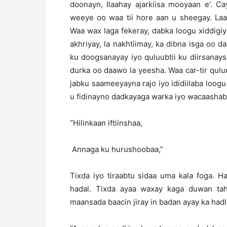
doonayn, Ilaahay ajarkiisa mooyaan e’. C
weeye oo waa tii hore aan u sheegay. Laa
Waa wax laga fekeray, dabka loogu xiddigiya
akhriyay, la nakhtiimay, ka dibna isga oo d
ku doogsanayay iyo quluubtii ku diirsana
durka oo daawo la yeesha. Waa car-tir qulu
jabku saameeyayna rajo iyo ididiilaba lo
u fidinayno dadkayaga warka iyo wacaashaba 
“Hilinkaan iftiinshaa,
Annaga ku hurushoobaa,”
Tixda iyo tiraabtu sidaa uma kala foga. 
hadal. Tixda ayaa waxay kaga duwan tah
maansada baacin jiray in badan ayay ka hadl