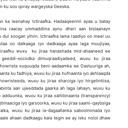
idiin ku soo qoray wargeyska Geeska.
n ka leenahay Ictiraafka. Hadaaqeennii ayaa u batay
niina raacay ummaddiina aynu dheri aan bislaanayn
dul soogan yihiin. Ictiraafka lama raadiyo oo meel uu
ystaa oo dalkaaga iyo dadkaaga ayaa laga muujiyaa,
ctiraafku wuxu ku jiraa hanashada mid-ahaaneed ee
 geeddi-socodka dimuqraadiyadeed, wuxu ku jiraa
dhowrista xuquuqda beni-aadaamka ee Dastuuriga ah,
anta ku fadhiya, wuxu ku jiraa hufnaanta iyo akhlaaqda
wristeeda, wuxu ku jiraa sharciga iyo hirgelintiisa,
saabinta aan ujeeddada gaarka ah laga lahayn, wuxu ku
 adduunka, wuxu ku jiraa xalliibnaanta (transparency)
jtimaaciga iyo garsoorka, wuxu ku jiraa saami-qaybsiga
lka, wuxu ku jiraa la-dagaallanka saboolnimada iyo
qaale ahaan dadkaagu kala tegin ee ay isku nolol dhaw