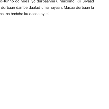
o-tunno oo hees iyo durbaanna u raacinno. Kii Siyaad
u durbaan dambe daafad uma hayaan. Maxaa durbaan la
aa taa badaha ku daadatay e’.