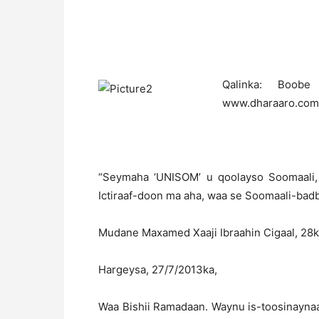
Qalinka: Boobe
www.dharaaro.com
“
Seymaha ‘UNISOM’ u qoolayso Soomaali, w
Ictiraaf-doon ma aha, waa se Soomaali-badb
Mudane Maxamed Xaaji Ibraahin Cigaal, 28ki
Hargeysa, 27/7/2013ka,
Waa Bishii Ramadaan. Waynu is-toosinayna