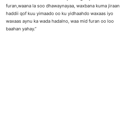
furan,waana la soo dhawaynayaa, waxbana kuma jiraan
haddii qof kuu yimaado oo ku yidhaahdo waxaas iyo
waxaas aynu ka wada hadalno, waa mid furan oo loo
baahan yahay.”