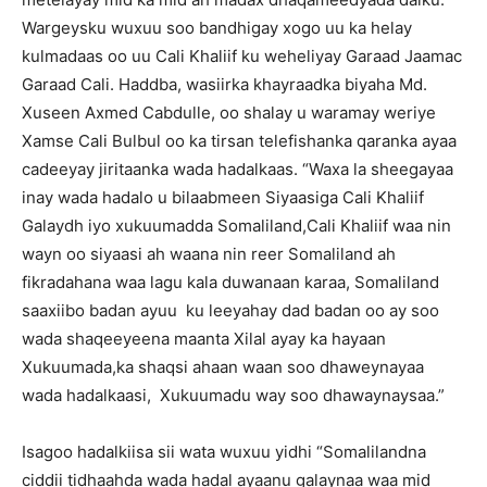
Wargeysku wuxuu soo bandhigay xogo uu ka helay
kulmadaas oo uu Cali Khaliif ku weheliyay Garaad Jaamac
Garaad Cali. Haddba, wasiirka khayraadka biyaha Md.
Xuseen Axmed Cabdulle, oo shalay u waramay weriye
Xamse Cali Bulbul oo ka tirsan telefishanka qaranka ayaa
cadeeyay jiritaanka wada hadalkaas. “Waxa la sheegayaa
inay wada hadalo u bilaabmeen Siyaasiga Cali Khaliif
Galaydh iyo xukuumadda Somaliland,Cali Khaliif waa nin
wayn oo siyaasi ah waana nin reer Somaliland ah
fikradahana waa lagu kala duwanaan karaa, Somaliland
saaxiibo badan ayuu ku leeyahay dad badan oo ay soo
wada shaqeeyeena maanta Xilal ayay ka hayaan
Xukuumada,ka shaqsi ahaan waan soo dhaweynayaa
wada hadalkaasi, Xukuumadu way soo dhawaynaysaa.”
Isagoo hadalkiisa sii wata wuxuu yidhi “Somalilandna
ciddii tidhaahda wada hadal ayaanu galaynaa waa mid