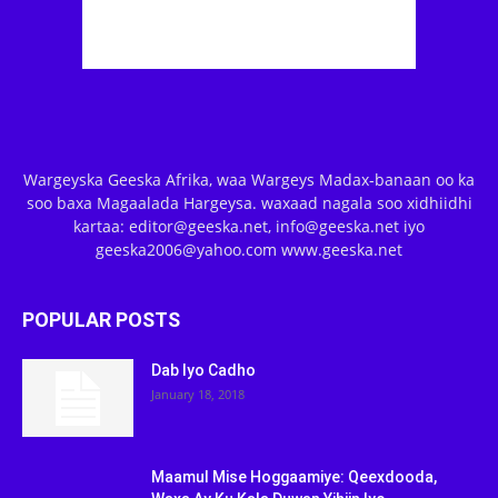
Wargeyska Geeska Afrika, waa Wargeys Madax-banaan oo ka
soo baxa Magaalada Hargeysa. waxaad nagala soo xidhiidhi
kartaa: editor@geeska.net, info@geeska.net iyo
geeska2006@yahoo.com www.geeska.net
POPULAR POSTS
Dab Iyo Cadho
January 18, 2018
Maamul Mise Hoggaamiye: Qeexdooda,