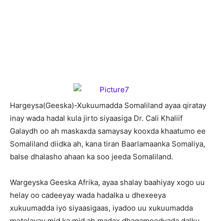
H
argeysa(Geeska)-Xukuumadda Somaliland ayaa qiratay
inay wada hadal kula jirto siyaasiga Dr. Cali Khaliif
Galaydh oo ah maskaxda samaysay kooxda khaatumo ee
Somaliland diidka ah, kana tiran Baarlamaanka Somaliya,
balse dhalasho ahaan ka soo jeeda Somaliland.
Wargeyska Geeska Afrika, ayaa shalay baahiyay xogo uu
helay oo cadeeyay wada hadalka u dhexeeya
xukuumadda iyo siyaasigaas, iyadoo uu xukuumadda
metelayay mid ka mid ah madax dhaqameedyada dalku.