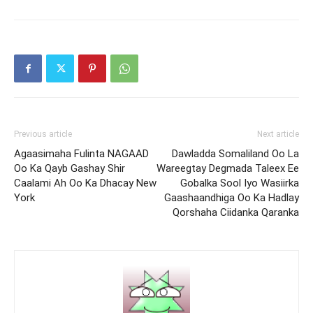
Previous article
Next article
Agaasimaha Fulinta NAGAAD
Dawladda Somaliland Oo La
Oo Ka Qayb Gashay Shir
Wareegtay Degmada Taleex Ee
Caalami Ah Oo Ka Dhacay New
Gobalka Sool Iyo Wasiirka
York
Gaashaandhiga Oo Ka Hadlay
Qorshaha Ciidanka Qaranka