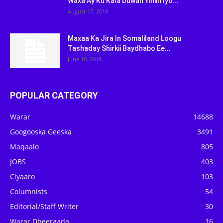
Waxa Ay Ku Kala Duwan Yihiin Iyo...
August 17, 2018
Maxaa Ka Jira In Somaliland Loogu
Tashaday Shirkii Baydhabo Ee...
June 10, 2018
POPULAR CATEGORY
Warar
14688
Googooska Geeska
3491
Maqaalo
805
JOBS
403
Ciyaaro
103
Columnists
54
Editorial/Staff Writer
30
Warar Dheeraada
16