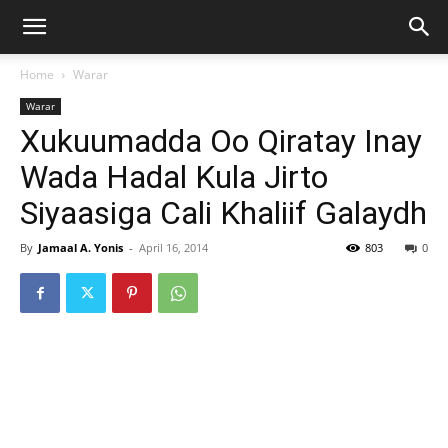
Home
Warar
Warar
Xukuumadda Oo Qiratay Inay
Wada Hadal Kula Jirto
Siyaasiga Cali Khaliif Galaydh
By
Jamaal A. Yonis
-
April 16, 2014
803
0