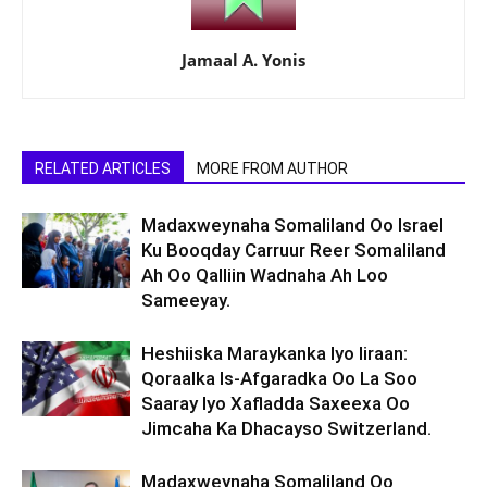
Jamaal A. Yonis
RELATED ARTICLES
MORE FROM AUTHOR
Madaxweynaha Somaliland Oo Israel
Ku Booqday Carruur Reer Somaliland
Ah Oo Qalliin Wadnaha Ah Loo
Sameeyay.
Heshiiska Maraykanka Iyo Iiraan:
Qoraalka Is-Afgaradka Oo La Soo
Saaray Iyo Xafladda Saxeexa Oo
Jimcaha Ka Dhacayso Switzerland.
Madaxweynaha Somaliland Oo