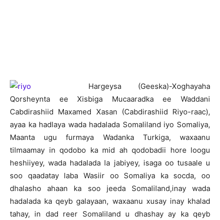
H
argeysa (Geeska)-Xoghayaha
Qorsheynta ee Xisbiga Mucaaradka ee Waddani
Cabdirashiid Maxamed Xasan (Cabdirashiid Riyo-raac),
ayaa ka hadlaya wada hadalada Somaliland iyo Somaliya,
Maanta ugu furmaya Wadanka Turkiga, waxaanu
tilmaamay in qodobo ka mid ah qodobadii hore loogu
heshiiyey, wada hadalada la jabiyey, isaga oo tusaale u
soo qaadatay laba Wasiir oo Somaliya ka socda, oo
dhalasho ahaan ka soo jeeda Somaliland,inay wada
hadalada ka qeyb galayaan, waxaanu xusay inay khalad
tahay, in dad reer Somaliland u dhashay ay ka qeyb