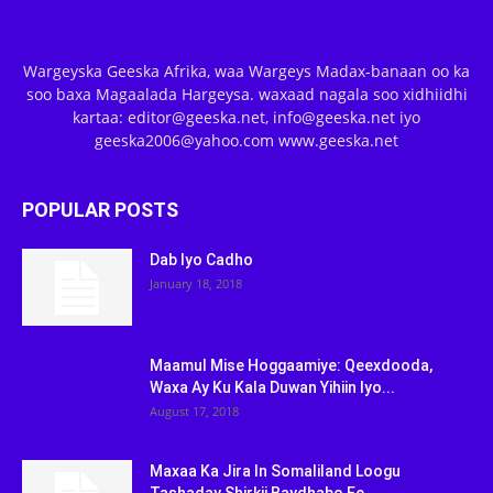
Wargeyska Geeska Afrika, waa Wargeys Madax-banaan oo ka
soo baxa Magaalada Hargeysa. waxaad nagala soo xidhiidhi
kartaa: editor@geeska.net, info@geeska.net iyo
geeska2006@yahoo.com www.geeska.net
POPULAR POSTS
Dab Iyo Cadho
January 18, 2018
Maamul Mise Hoggaamiye: Qeexdooda,
Waxa Ay Ku Kala Duwan Yihiin Iyo...
August 17, 2018
Maxaa Ka Jira In Somaliland Loogu