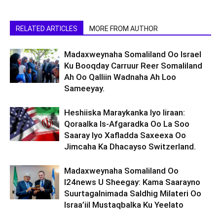
RELATED ARTICLES
MORE FROM AUTHOR
Madaxweynaha Somaliland Oo Israel
Ku Booqday Carruur Reer Somaliland
Ah Oo Qalliin Wadnaha Ah Loo
Sameeyay.
Heshiiska Maraykanka Iyo Iiraan:
Qoraalka Is-Afgaradka Oo La Soo
Saaray Iyo Xafladda Saxeexa Oo
Jimcaha Ka Dhacayso Switzerland.
Madaxweynaha Somaliland Oo
I24news U Sheegay: Kama Saarayno
Suurtagalnimada Saldhig Milateri Oo
Israa’iil Mustaqbalka Ku Yeelato