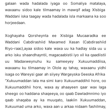
galaan wada hadalada iyaga oo Somaliya matalaya,
waxaanu sidoo kale tilmaamay in mawqif adag XIsbiga
Waddani iska taagay wada hadalada isla markaana ka soo
horjeedaan.
Xoghayaha Qorsheynta ee Xisbiga Mucaaradka ee
Waddani Cabdirashiid Maxamed Xasan (Cabdirashiid
Riyo-raac),ayaa sidoo kale waxa uu ka hadlay sida uu u
arko isku shaandhayntii, magacaabistii iyo xil ka qaadiistii
uu Madaxweynuhu ku sameeyey Xukuumaddiisa,
waxaanu ku tilmaamay in Olole ay tahay, waxaanu yidhi
isaga oo Wareysi gaar ah siiyey Wargeyska Geeska Afrika
“Xukuumaddan lala ma simi karo Xukuumaddihii hore, oo
Xukuumaddihii hore, waxa ay ahaayeen qaar wax laga
sheego oo haddana shaqeeya, oo qaab Dawladmnimo iyo
qaab shaqaba ay ka muuqato, laakiin Xukuumaddan,
Xukuumad uma arko, waxa aan u arkaa nidaam fashilmay,