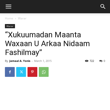
Home
Warar
Warar
“Xukuumadan Maanta
Waxaan U Arkaa Nidaam
Fashilmay”
By
Jamaal A. Yonis
-
March 1, 2015
722
0