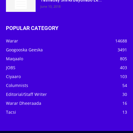
Tashaday Shirkii Baydhabo Ee...
June 10, 2018
POPULAR CATEGORY
Warar
14688
Googooska Geeska
3491
Maqaalo
805
JOBS
403
Ciyaaro
103
Columnists
54
Editorial/Staff Writer
30
Warar Dheeraada
16
Tacsi
13