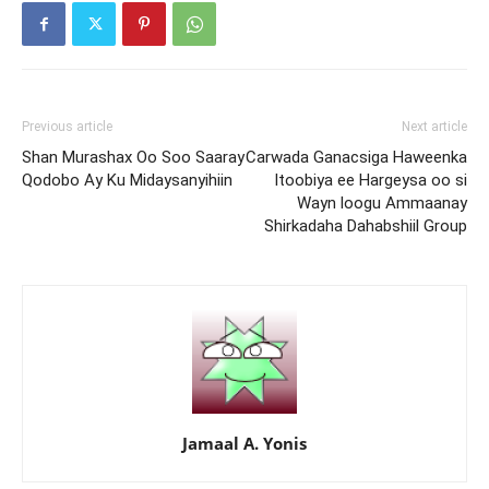
Previous article
Next article
Shan Murashax Oo Soo Saaray
Carwada Ganacsiga Haweenka
Qodobo Ay Ku Midaysanyihiin
Itoobiya ee Hargeysa oo si
Wayn loogu Ammaanay
Shirkadaha Dahabshiil Group
Jamaal A. Yonis