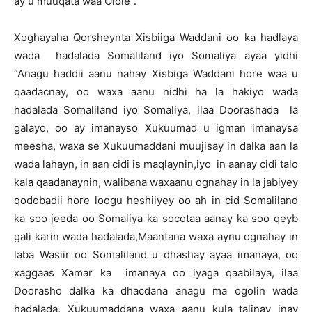
ay u muuqata waa Olole”.
Xoghayaha Qorsheynta Xisbiiga Waddani oo ka hadlaya
wada hadalada Somaliland iyo Somaliya ayaa yidhi
“Anagu haddii aanu nahay Xisbiga Waddani hore waa u
qaadacnay, oo waxa aanu nidhi ha la hakiyo wada
hadalada Somaliland iyo Somaliya, ilaa Doorashada la
galayo, oo ay imanayso Xukuumad u igman imanaysa
meesha, waxa se Xukuumaddani muujisay in dalka aan la
wada lahayn, in aan cidi is maqlaynin,iyo in aanay cidi talo
kala qaadanaynin, walibana waxaanu ognahay in la jabiyey
qodobadii hore loogu heshiiyey oo ah in cid Somaliland
ka soo jeeda oo Somaliya ka socotaa aanay ka soo qeyb
gali karin wada hadalada,Maantana waxa aynu ognahay in
laba Wasiir oo Somaliland u dhashay ayaa imanaya, oo
xaggaas Xamar ka imanaya oo iyaga qaabilaya, ilaa
Doorasho dalka ka dhacdana anagu ma ogolin wada
hadalada, Xukuumaddana waxa aanu kula talinay inay