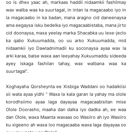
oo is dhex yaac ah, markaas haddii nidaamkii fashilmay
wax walba waa ka suurtagal, in intan la magacaabo iyo in
la magacaabo in ka badan, mana aragno cid daneenaysa
ama eegaysa isku bedelka iyo magacaabistaba, mana jirto
cid doonaysa, maxa yeelay marka Shacabka uu lexe-jeclo
ka qabo Xukuumadda, oo uu arko Xukuumadda, mid
nidaamkii iyo Dawladnimadii ku soconaysa ayaa wax la
arki karaa, balse waxa aan leeyahay Xukuumaddu sideeda
ayey iskaga fashilan tahay, wax walbana waa ka
suurtagal”.
Xoghayaha Qorsheynta ee Xisbiga Waddani oo hadalkiisi
sii wata ayaa yidhi “ Waxa la kala garan la yahay ma olole
korodhsiimo ayaa laga dayayaa magacaabisitan mise
Olole Doorasho, maaha dan dalka iyo dadka ah, ee waa
dan Olole, waxa Maanta waxaas oo Wasiiro ah iyo Wasiiro
ku xigeeno ah waxa loo magacaaba waxa laga dayayaa oo