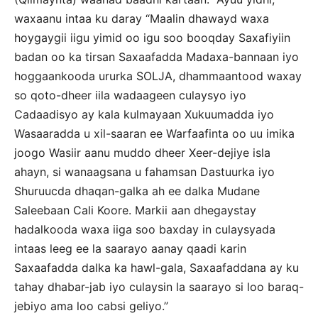
waxaanu intaa ku daray “Maalin dhawayd waxa
hoygaygii iigu yimid oo igu soo booqday Saxafiyiin
badan oo ka tirsan Saxaafadda Madaxa-bannaan iyo
hoggaankooda ururka SOLJA, dhammaantood waxay
so qoto-dheer iila wadaageen culaysyo iyo
Cadaadisyo ay kala kulmayaan Xukuumadda iyo
Wasaaradda u xil-saaran ee Warfaafinta oo uu imika
joogo Wasiir aanu muddo dheer Xeer-dejiye isla
ahayn, si wanaagsana u fahamsan Dastuurka iyo
Shuruucda dhaqan-galka ah ee dalka Mudane
Saleebaan Cali Koore. Markii aan dhegaystay
hadalkooda waxa iiga soo baxday in culaysyada
intaas leeg ee la saarayo aanay qaadi karin
Saxaafadda dalka ka hawl-gala, Saxaafaddana ay ku
tahay dhabar-jab iyo culaysin la saarayo si loo baraq-
jebiyo ama loo cabsi geliyo.”