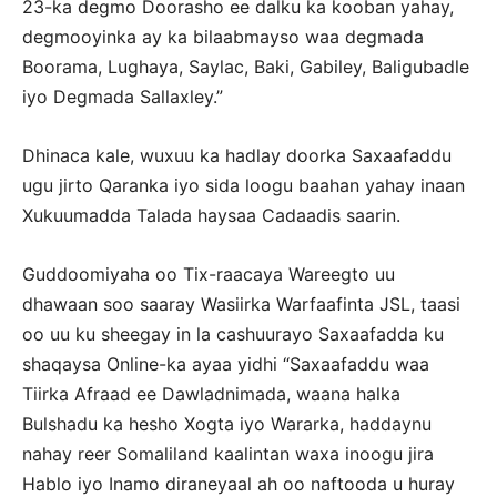
23-ka degmo Doorasho ee dalku ka kooban yahay,
degmooyinka ay ka bilaabmayso waa degmada
Boorama, Lughaya, Saylac, Baki, Gabiley, Baligubadle
iyo Degmada Sallaxley.”
Dhinaca kale, wuxuu ka hadlay doorka Saxaafaddu
ugu jirto Qaranka iyo sida loogu baahan yahay inaan
Xukuumadda Talada haysaa Cadaadis saarin.
Guddoomiyaha oo Tix-raacaya Wareegto uu
dhawaan soo saaray Wasiirka Warfaafinta JSL, taasi
oo uu ku sheegay in la cashuurayo Saxaafadda ku
shaqaysa Online-ka ayaa yidhi “Saxaafaddu waa
Tiirka Afraad ee Dawladnimada, waana halka
Bulshadu ka hesho Xogta iyo Wararka, haddaynu
nahay reer Somaliland kaalintan waxa inoogu jira
Hablo iyo Inamo diraneyaal ah oo naftooda u huray