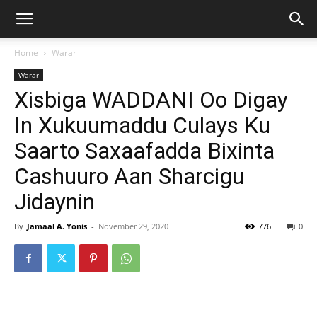
Home
Warar
Warar
Xisbiga WADDANI Oo Digay
In Xukuumaddu Culays Ku
Saarto Saxaafadda Bixinta
Cashuuro Aan Sharcigu
Jidaynin
By
Jamaal A. Yonis
-
November 29, 2020
776
0