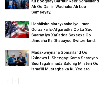
Ku Booqday Carruur Reer Somaliland
Ah Oo Qalliin Wadnaha Ah Loo
Sameeyay.
Heshiiska Maraykanka Iyo Iiraan:
Qoraalka Is-Afgaradka Oo La Soo
Saaray Iyo Xafladda Saxeexa Oo
Jimcaha Ka Dhacayso Switzerland.
Madaxweynaha Somaliland Oo
I24news U Sheegay: Kama Saarayno
Suurtagalnimada Saldhig Milateri Oo
Israa’iil Mustaqbalka Ku Yeelato