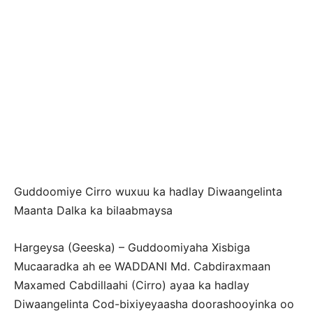
Guddoomiye Cirro wuxuu ka hadlay Diwaangelinta
Maanta Dalka ka bilaabmaysa
Hargeysa (Geeska) – Guddoomiyaha Xisbiga
Mucaaradka ah ee WADDANI Md. Cabdiraxmaan
Maxamed Cabdillaahi (Cirro) ayaa ka hadlay
Diwaangelinta Cod-bixiyeyaasha doorashooyinka oo