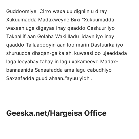
Guddoomiye Cirro waxa uu digniin u diray
Xukuumadda Madaxweyne Biixi “Xukuumadda
waxaan uga digayaa inay qaaddo Cashuur iyo
Takaaliif aan Golaha Wakiilladu jidayn iyo inay
qaaddo Tallaabooyin aan loo marin Dastuurka iyo
shuruucda dhaqan-galka ah, kuwaasi oo ujeeddada
laga leeyahay tahay in lagu xakameeyo Madax-
bannaanida Saxaafadda ama lagu cabudhiyo
Saxaafadda guud ahaan..”ayuu yidhi.
Geeska.net/Hargeisa Office