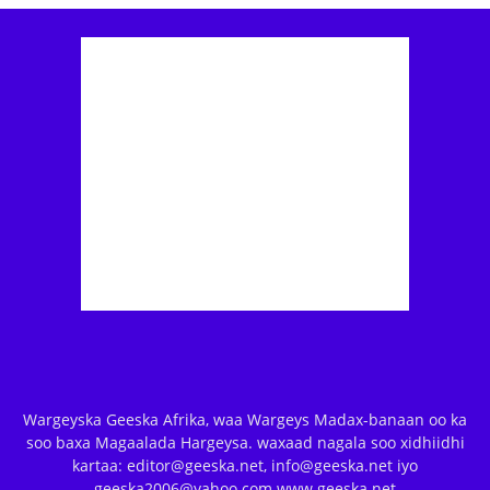
Wargeyska Geeska Afrika, waa Wargeys Madax-banaan oo ka
soo baxa Magaalada Hargeysa. waxaad nagala soo xidhiidhi
kartaa: editor@geeska.net, info@geeska.net iyo
geeska2006@yahoo.com www.geeska.net