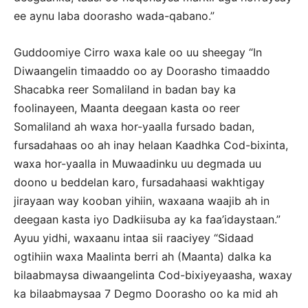
ee aynu laba doorasho wada-qabano.”
Guddoomiye Cirro waxa kale oo uu sheegay “In
Diwaangelin timaaddo oo ay Doorasho timaaddo
Shacabka reer Somaliland in badan bay ka
foolinayeen, Maanta deegaan kasta oo reer
Somaliland ah waxa hor-yaalla fursado badan,
fursadahaas oo ah inay helaan Kaadhka Cod-bixinta,
waxa hor-yaalla in Muwaadinku uu degmada uu
doono u beddelan karo, fursadahaasi wakhtigay
jirayaan way kooban yihiin, waxaana waajib ah in
deegaan kasta iyo Dadkiisuba ay ka faa’idaystaan.”
Ayuu yidhi, waxaanu intaa sii raaciyey “Sidaad
ogtihiin waxa Maalinta berri ah (Maanta) dalka ka
bilaabmaysa diwaangelinta Cod-bixiyeyaasha, waxay
ka bilaabmaysaa 7 Degmo Doorasho oo ka mid ah