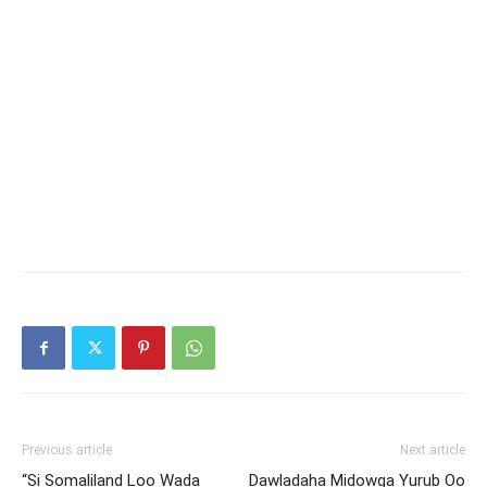
Previous article
Next article
“Si Somaliland Loo Wada
Dawladaha Midowga Yurub Oo