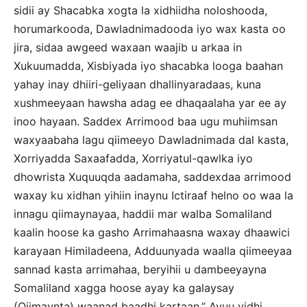
sidii ay Shacabka xogta la xidhiidha noloshooda,
horumarkooda, Dawladnimadooda iyo wax kasta oo
jira, sidaa awgeed waxaan waajib u arkaa in
Xukuumadda, Xisbiyada iyo shacabka looga baahan
yahay inay dhiiri-geliyaan dhallinyaradaas, kuna
xushmeeyaan hawsha adag ee dhaqaalaha yar ee ay
inoo hayaan. Saddex Arrimood baa ugu muhiimsan
waxyaabaha lagu qiimeeyo Dawladnimada dal kasta,
Xorriyadda Saxaafadda, Xorriyatul-qawlka iyo
dhowrista Xuquuqda aadamaha, saddexdaa arrimood
waxay ku xidhan yihiin inaynu Ictiraaf helno oo waa la
innagu qiimaynayaa, haddii mar walba Somaliland
kaalin hoose ka gasho Arrimahaasna waxay dhaawici
karayaan Himiladeena, Adduunyada waalla qiimeeyaa
sannad kasta arrimahaa, beryihii u dambeeyayna
Somaliland xagga hoose ayay ka galaysay
(Qiimaynta) waanad baadhi kartaan.” Ayuu yidhi,