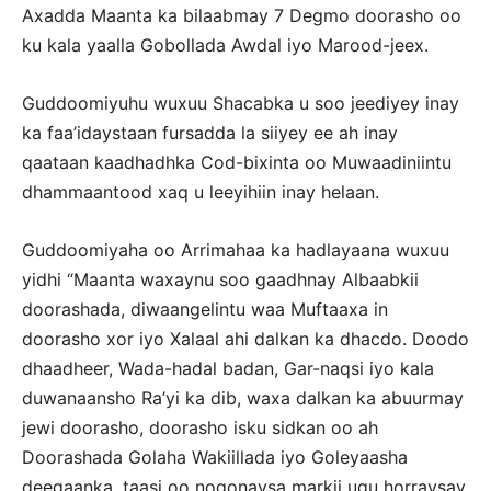
Axadda Maanta ka bilaabmay 7 Degmo doorasho oo
ku kala yaalla Gobollada Awdal iyo Marood-jeex.
Guddoomiyuhu wuxuu Shacabka u soo jeediyey inay
ka faa’idaystaan fursadda la siiyey ee ah inay
qaataan kaadhadhka Cod-bixinta oo Muwaadiniintu
dhammaantood xaq u leeyihiin inay helaan.
Guddoomiyaha oo Arrimahaa ka hadlayaana wuxuu
yidhi “Maanta waxaynu soo gaadhnay Albaabkii
doorashada, diwaangelintu waa Muftaaxa in
doorasho xor iyo Xalaal ahi dalkan ka dhacdo. Doodo
dhaadheer, Wada-hadal badan, Gar-naqsi iyo kala
duwanaansho Ra’yi ka dib, waxa dalkan ka abuurmay
jewi doorasho, doorasho isku sidkan oo ah
Doorashada Golaha Wakiillada iyo Goleyaasha
deegaanka, taasi oo noqonaysa markii ugu horraysay