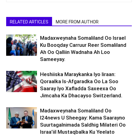
RELATED ARTICLES
MORE FROM AUTHOR
Madaxweynaha Somaliland Oo Israel
Ku Booqday Carruur Reer Somaliland
Ah Oo Qalliin Wadnaha Ah Loo
Sameeyay.
Heshiiska Maraykanka Iyo Iiraan:
Qoraalka Is-Afgaradka Oo La Soo
Saaray Iyo Xafladda Saxeexa Oo
Jimcaha Ka Dhacayso Switzerland.
Madaxweynaha Somaliland Oo
I24news U Sheegay: Kama Saarayno
Suurtagalnimada Saldhig Milateri Oo
Israa’iil Mustaqbalka Ku Yeelato