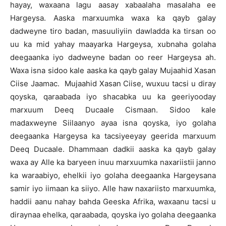
hayay, waxaana lagu aasay xabaalaha masalaha ee
Hargeysa. Aaska marxuumka waxa ka qayb galay
dadweyne tiro badan, masuuliyiin dawladda ka tirsan oo
uu ka mid yahay maayarka Hargeysa, xubnaha golaha
deegaanka iyo dadweyne badan oo reer Hargeysa ah.
Waxa isna sidoo kale aaska ka qayb galay Mujaahid Xasan
Ciise Jaamac. Mujaahid Xasan Ciise, wuxuu tacsi u diray
qoyska, qaraabada iyo shacabka uu ka geeriyooday
marxuum Deeq Ducaale Cismaan. Sidoo kale
madaxweyne Siilaanyo ayaa isna qoyska, iyo golaha
deegaanka Hargeysa ka tacsiyeeyay geerida marxuum
Deeq Ducaale. Dhammaan dadkii aaska ka qayb galay
waxa ay Alle ka baryeen inuu marxuumka naxariistii janno
ka waraabiyo, ehelkii iyo golaha deegaanka Hargeysana
samir iyo iimaan ka siiyo. Alle haw naxariisto marxuumka,
haddii aanu nahay bahda Geeska Afrika, waxaanu tacsi u
diraynaa ehelka, qaraabada, qoyska iyo golaha deegaanka