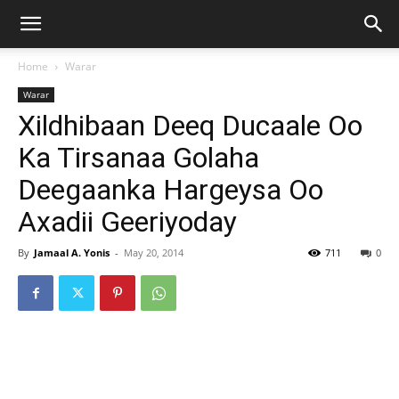
Home
Warar
Warar
Xildhibaan Deeq Ducaale Oo
Ka Tirsanaa Golaha
Deegaanka Hargeysa Oo
Axadii Geeriyoday
By
Jamaal A. Yonis
-
May 20, 2014
711
0