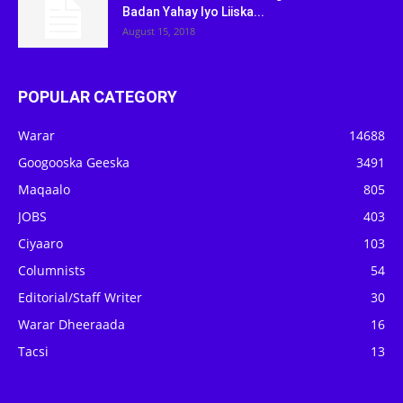
Badan Yahay Iyo Liiska...
August 15, 2018
POPULAR CATEGORY
Warar
14688
Googooska Geeska
3491
Maqaalo
805
JOBS
403
Ciyaaro
103
Columnists
54
Editorial/Staff Writer
30
Warar Dheeraada
16
Tacsi
13