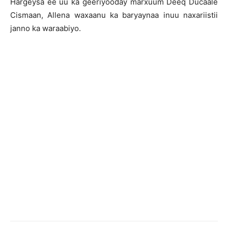
Hargeysa ee uu ka geeriyooday marxuum Deeq Ducaale
Cismaan, Allena waxaanu ka baryaynaa inuu naxariistii
janno ka waraabiyo.