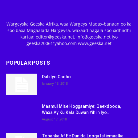
Wargeyska Geeska Afrika, waa Wargeys Madax-banaan oo ka
soo baxa Magaalada Hargeysa. waxaad nagala soo xidhiidhi
kartaa: editor@geeska.net, info@geeska.net iyo
geeska2006@yahoo.com www.geeska.net
POPULAR POSTS
Dab Iyo Cadho
January 18, 2018
Maamul Mise Hoggaamiye: Qeexdooda,
Waxa Ay Ku Kala Duwan Yihiin Iyo...
August 17, 2018
Tobanka Af Ee Dunida Loogu Isticmaalka