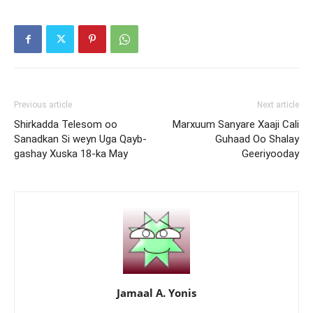
Previous article
Next article
Shirkadda Telesom oo
Marxuum Sanyare Xaaji Cali
Sanadkan Si weyn Uga Qayb-
Guhaad Oo Shalay
gashay Xuska 18-ka May
Geeriyooday
Jamaal A. Yonis