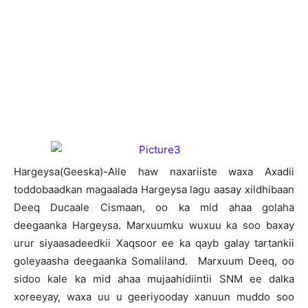
H
argeysa(Geeska)-Alle haw naxariiste waxa Axadii
toddobaadkan magaalada Hargeysa lagu aasay xildhibaan
Deeq Ducaale Cismaan, oo ka mid ahaa golaha
deegaanka Hargeysa. Marxuumku wuxuu ka soo baxay
urur siyaasadeedkii Xaqsoor ee ka qayb galay tartankii
goleyaasha deegaanka Somaliland. Marxuum Deeq, oo
sidoo kale ka mid ahaa mujaahidiintii SNM ee dalka
xoreeyay, waxa uu u geeriyooday xanuun muddo soo