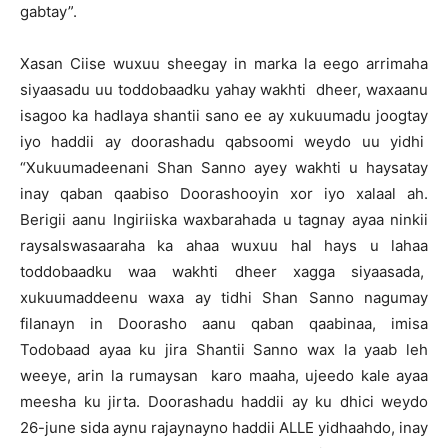
gabtay”.
Xasan Ciise wuxuu sheegay in marka la eego arrimaha
siyaasadu uu toddobaadku yahay wakhti dheer, waxaanu
isagoo ka hadlaya shantii sano ee ay xukuumadu joogtay
iyo haddii ay doorashadu qabsoomi weydo uu yidhi
“Xukuumadeenani Shan Sanno ayey wakhti u haysatay
inay qaban qaabiso Doorashooyin xor iyo xalaal ah.
Berigii aanu Ingiriiska waxbarahada u tagnay ayaa ninkii
raysalswasaaraha ka ahaa wuxuu hal hays u lahaa
toddobaadku waa wakhti dheer xagga siyaasada,
xukuumaddeenu waxa ay tidhi Shan Sanno nagumay
filanayn in Doorasho aanu qaban qaabinaa, imisa
Todobaad ayaa ku jira Shantii Sanno wax la yaab leh
weeye, arin la rumaysan karo maaha, ujeedo kale ayaa
meesha ku jirta. Doorashadu haddii ay ku dhici weydo
26-june sida aynu rajaynayno haddii ALLE yidhaahdo, inay