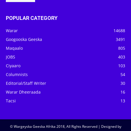
POPULAR CATEGORY
Warar
14688
Googooska Geeska
3491
Maqaalo
805
JOBS
403
Ciyaaro
103
Columnists
54
Editorial/Staff Writer
30
Warar Dheeraada
16
Tacsi
13
© Wargeyska Geeska Afrika 2018, All Rights Reserved | Designed by