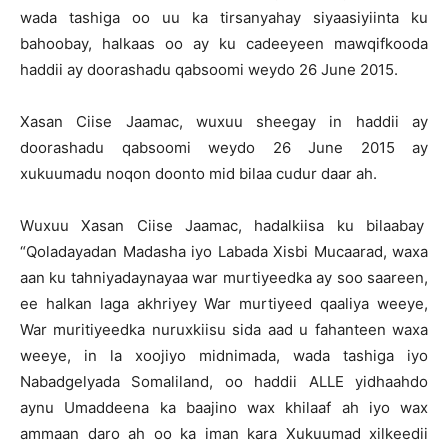
wada tashiga oo uu ka tirsanyahay siyaasiyiinta ku
bahoobay, halkaas oo ay ku cadeeyeen mawqifkooda
haddii ay doorashadu qabsoomi weydo 26 June 2015.
Xasan Ciise Jaamac, wuxuu sheegay in haddii ay
doorashadu qabsoomi weydo 26 June 2015 ay
xukuumadu noqon doonto mid bilaa cudur daar ah.
Wuxuu Xasan Ciise Jaamac, hadalkiisa ku bilaabay
“Qoladayadan Madasha iyo Labada Xisbi Mucaarad, waxa
aan ku tahniyadaynayaa war murtiyeedka ay soo saareen,
ee halkan laga akhriyey War murtiyeed qaaliya weeye,
War muritiyeedka nuruxkiisu sida aad u fahanteen waxa
weeye, in la xoojiyo midnimada, wada tashiga iyo
Nabadgelyada Somaliland, oo haddii ALLE yidhaahdo
aynu Umaddeena ka baajino wax khilaaf ah iyo wax
ammaan daro ah oo ka iman kara Xukuumad xilkeedii