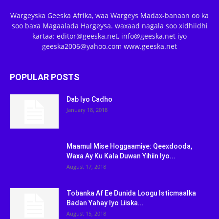
Wargeyska Geeska Afrika, waa Wargeys Madax-banaan oo ka
soo baxa Magaalada Hargeysa. waxaad nagala soo xidhiidhi
kartaa: editor@geeska.net, info@geeska.net iyo
geeska2006@yahoo.com www.geeska.net
POPULAR POSTS
Dab Iyo Cadho
January 18, 2018
Maamul Mise Hoggaamiye: Qeexdooda,
Waxa Ay Ku Kala Duwan Yihiin Iyo...
August 17, 2018
Tobanka Af Ee Dunida Loogu Isticmaalka
Badan Yahay Iyo Liiska...
August 15, 2018