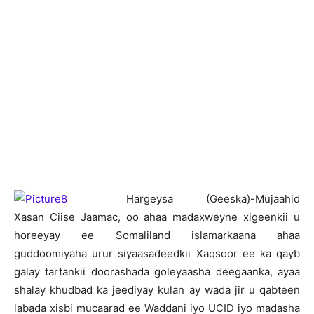
H
argeysa (Geeska)-Mujaahid
Xasan Ciise Jaamac, oo ahaa madaxweyne xigeenkii u
horeeyay ee Somaliland islamarkaana ahaa
guddoomiyaha urur siyaasadeedkii Xaqsoor ee ka qayb
galay tartankii doorashada goleyaasha deegaanka, ayaa
shalay khudbad ka jeediyay kulan ay wada jir u qabteen
labada xisbi mucaarad ee Waddani iyo UCID iyo madasha