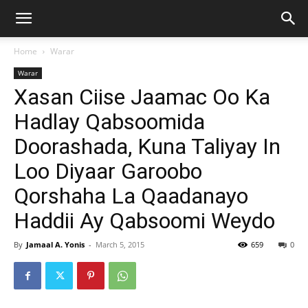
Home
Warar
Warar
Xasan Ciise Jaamac Oo Ka
Hadlay Qabsoomida
Doorashada, Kuna Taliyay In
Loo Diyaar Garoobo
Qorshaha La Qaadanayo
Haddii Ay Qabsoomi Weydo
By
Jamaal A. Yonis
-
March 5, 2015
659
0