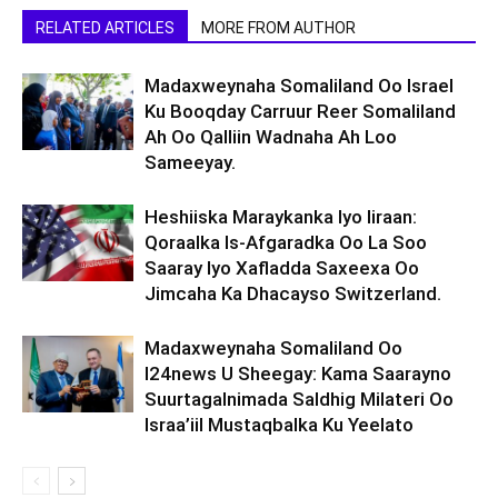
RELATED ARTICLES
MORE FROM AUTHOR
Madaxweynaha Somaliland Oo Israel
Ku Booqday Carruur Reer Somaliland
Ah Oo Qalliin Wadnaha Ah Loo
Sameeyay.
Heshiiska Maraykanka Iyo Iiraan:
Qoraalka Is-Afgaradka Oo La Soo
Saaray Iyo Xafladda Saxeexa Oo
Jimcaha Ka Dhacayso Switzerland.
Madaxweynaha Somaliland Oo
I24news U Sheegay: Kama Saarayno
Suurtagalnimada Saldhig Milateri Oo
Israa’iil Mustaqbalka Ku Yeelato