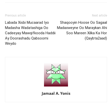
Previous article
Next article
Labada Xisbi Mucaarad Iyo
Shaqooyin Hoose Oo Sagaal
Madasha Wadatashiga Oo
Madaxweyne Oo Maraykan Ahi
Cadeeyay Mawqifkooda Haddii
Soo Mareen Xilka Ka Hor
Ay Doorashadu Qabsoomi
(Qaybta2aad)
Weydo
Jamaal A. Yonis