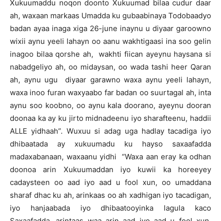
Xukuumaddu noqon doonto Xukuumad bilaa cudur daar
ah, waxaan markaas Umadda ku gubaabinaya Todobaadyo
badan ayaa inaga xiga 26-june inaynu u diyaar garoowno
wixii aynu yeeli lahayn oo aanu wakhtigaasi ina soo gelin
inagoo bilaa qorshe ah, wakhti fiican ayeynu haysana si
nabadgeliyo ah, oo midaysan, oo wada tashi heer Qaran
ah, aynu ugu diyaar garawno waxa aynu yeeli lahayn,
waxa inoo furan waxyaabo far badan oo suurtagal ah, inta
aynu soo koobno, oo aynu kala doorano, ayeynu dooran
doonaa ka ay ku jirto midnadeenu iyo sharafteenu, haddii
ALLE yidhaah”. Wuxuu si adag uga hadlay tacadiga iyo
dhibaatada ay xukuumadu ku hayso saxaafadda
madaxabanaan, waxaanu yidhi “Waxa aan eray ka odhan
doonoa arin Xukuumaddan iyo kuwii ka horeeyey
cadaysteen oo aad iyo aad u fool xun, oo umaddana
sharaf dhac ku ah, arinkaas oo ah xadhigan iyo tacadigan,
iyo hanjaabada iyo dhibaatooyinka lagula kaco
Saxaafadda, arintaas waa arin aad iyo aad u fool xun,