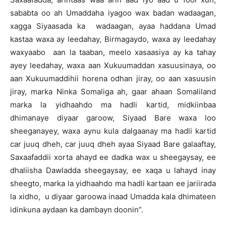
sababta oo ah Umaddaha iyagoo wax badan wadaagan,
xagga Siyaasada ka wadaagan, ayaa haddana Umad
kastaa waxa ay leedahay, Birmagaydo, waxa ay leedahay
waxyaabo aan la taaban, meelo xasaasiya ay ka tahay
ayey leedahay, waxa aan Xukuumaddan xasuusinaya, oo
aan Xukuumaddihii horena odhan jiray, oo aan xasuusin
jiray, marka Ninka Somaliga ah, gaar ahaan Somaliland
marka la yidhaahdo ma hadli kartid, midkiinbaa
dhimanaye diyaar garoow, Siyaad Bare waxa loo
sheeganayey, waxa aynu kula dalgaanay ma hadli kartid
car juuq dheh, car juuq dheh ayaa Siyaad Bare galaaftay,
Saxaafaddii xorta ahayd ee dadka wax u sheegaysay, ee
dhaliisha Dawladda sheegaysay, ee xaqa u lahayd inay
sheegto, marka la yidhaahdo ma hadli kartaan ee jariirada
la xidho, u diyaar garoowa inaad Umadda kala dhimateen
idinkuna aydaan ka dambayn doonin”.