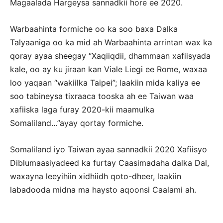
Magaalada Hargeysa sannadkii hore ee 2020.
Warbaahinta formiche oo ka soo baxa Dalka
Talyaaniga oo ka mid ah Warbaahinta arrintan wax ka
qoray ayaa sheegay “Xaqiiqdii, dhammaan xafiisyada
kale, oo ay ku jiraan kan Viale Liegi ee Rome, waxaa
loo yaqaan “wakiilka Taipei”; laakiin mida kaliya ee
soo tabineysa tixraaca tooska ah ee Taiwan waa
xafiiska laga furay 2020-kii maamulka
Somaliland…”ayay qortay formiche.
Somaliland iyo Taiwan ayaa sannadkii 2020 Xafiisyo
Diblumaasiyadeed ka furtay Caasimadaha dalka Dal,
waxayna leeyihiin xidhiidh qoto-dheer, laakiin
labadooda midna ma haysto aqoonsi Caalami ah.