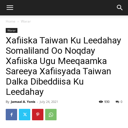
Home
Warar
Warar
Xafiiska Taiwan Ku Leedahay
Somaliland Oo Noqday
Xafiiska Ugu Meeqaamka
Sareeya Xafiisyada Taiwan
Dalka Dibeddiisa Ku
Leedahay
By
Jamaal A. Yonis
-
July 24, 2021
930
0