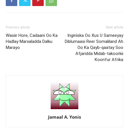
Previous article
Next article
Wasiir Hore, Cadaani Oo Ka
Ingiriiska Oo Xus U Sameeyay
Hadlay Marxaladda Dalku
Diblumaasi Reer Somaliland Ah
Marayo
Oo Ka Qayb-qaatay Soo
Afjaridda Midab-takoorkii
Koonfur Afrika
Jamaal A. Yonis