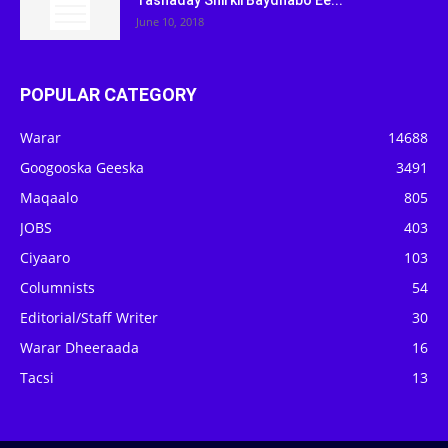
Tashaday Shirkii Baydhabo Ee...
June 10, 2018
POPULAR CATEGORY
Warar
14688
Googooska Geeska
3491
Maqaalo
805
JOBS
403
Ciyaaro
103
Columnists
54
Editorial/Staff Writer
30
Warar Dheeraada
16
Tacsi
13