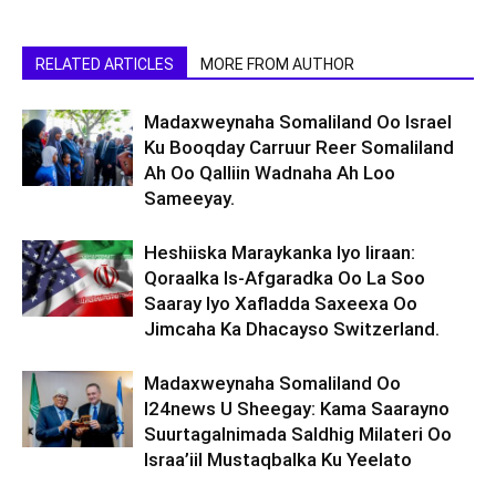
RELATED ARTICLES
MORE FROM AUTHOR
Madaxweynaha Somaliland Oo Israel
Ku Booqday Carruur Reer Somaliland
Ah Oo Qalliin Wadnaha Ah Loo
Sameeyay.
Heshiiska Maraykanka Iyo Iiraan:
Qoraalka Is-Afgaradka Oo La Soo
Saaray Iyo Xafladda Saxeexa Oo
Jimcaha Ka Dhacayso Switzerland.
Madaxweynaha Somaliland Oo
I24news U Sheegay: Kama Saarayno
Suurtagalnimada Saldhig Milateri Oo
Israa’iil Mustaqbalka Ku Yeelato