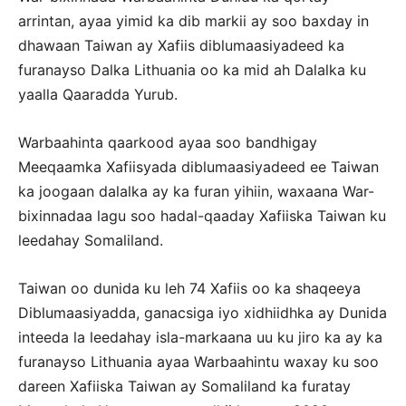
arrintan, ayaa yimid ka dib markii ay soo baxday in
dhawaan Taiwan ay Xafiis diblumaasiyadeed ka
furanayso Dalka Lithuania oo ka mid ah Dalalka ku
yaalla Qaaradda Yurub.
Warbaahinta qaarkood ayaa soo bandhigay
Meeqaamka Xafiisyada diblumaasiyadeed ee Taiwan
ka joogaan dalalka ay ka furan yihiin, waxaana War-
bixinnadaa lagu soo hadal-qaaday Xafiiska Taiwan ku
leedahay Somaliland.
Taiwan oo dunida ku leh 74 Xafiis oo ka shaqeeya
Diblumaasiyadda, ganacsiga iyo xidhiidhka ay Dunida
inteeda la leedahay isla-markaana uu ku jiro ka ay ka
furanayso Lithuania ayaa Warbaahintu waxay ku soo
dareen Xafiiska Taiwan ay Somaliland ka furatay