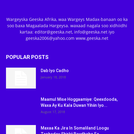
Wargeyska Geeska Afrika, waa Wargeys Madax-banaan oo ka
soo baxa Magaalada Hargeysa. waxaad nagala soo xidhiidhi
kartaa: editor@geeska.net, info@geeska.net iyo
geeska2006@yahoo.com www.geeska.net
POPULAR POSTS
Dab Iyo Cadho
January 18, 2018
Maamul Mise Hoggaamiye: Qeexdooda,
Waxa Ay Ku Kala Duwan Yihiin Iyo...
August 17, 2018
Maxaa Ka Jira In Somaliland Loogu