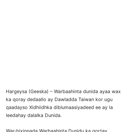
Hargeysa (Geeska) – Warbaahinta dunida ayaa wax
ka qoray dedaallo ay Dawladda Taiwan kor ugu
qaadayso Xidhiidhka diblumaasiyadeed ee ay la
leedahay dalalka Dunida.
War-bixinnada Warbaahinta Dunidu ka qortay