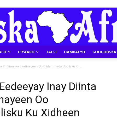
ALO
CIYAARO
TACSI
HAMBALYO
GOOGOOSKA 
Geeska
a Kiristaanka Faafinayeen Oo Ciidammada Boolisku Ku...
Eedeeyay Inay Diinta
inayeen Oo
Afrika
isku Ku Xidheen