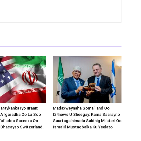
araykanka Iyo Iiraan:
Madaxweynaha Somaliland Oo
s-Afgaradka Oo La Soo
I24news U Sheegay: Kama Saarayno
Xafladda Saxeexa Oo
Suurtagalnimada Saldhig Milateri Oo
 Dhacayso Switzerland.
Israa’iil Mustaqbalka Ku Yeelato