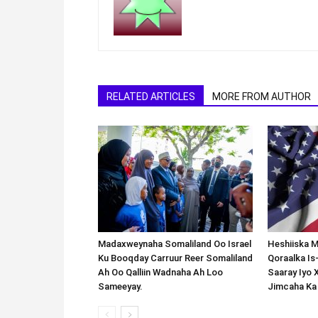
RELATED ARTICLES
MORE FROM AUTHOR
Madaxweynaha Somaliland Oo Israel
Heshiiska M
Ku Booqday Carruur Reer Somaliland
Qoraalka I
Ah Oo Qalliin Wadnaha Ah Loo
Saaray Iyo 
Sameeyay.
Jimcaha Ka