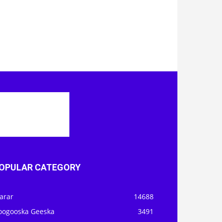
OPULAR CATEGORY
arar
14688
oogooska Geeska
3491