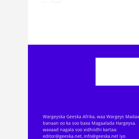
Wargeyska Geeska Afrika, waa Wargeys Madax
banaan oo ka soo baxa Magaalada Hargeysa.
waxaad nagala soo xidhiidhi kartaa:
editor@geeska.net, info@geeska.net iyo