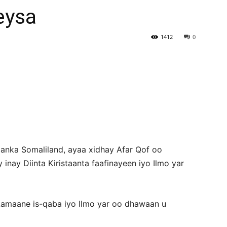
eysa
Newspaper
1412
0
nka Somaliland, ayaa xidhay Afar Qof oo
 inay Diinta Kiristaanta faafinayeen iyo Ilmo yar
 Lamaane is-qaba iyo Ilmo yar oo dhawaan u