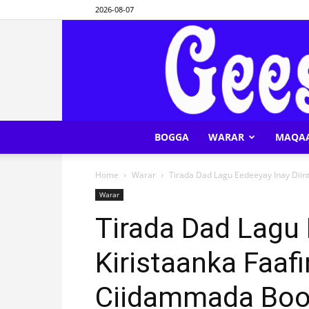
2026-08-07
BOGGA
WARAR
MAQA
Home
Warar
Tirada Dad Lagu Eedeeyay Inay Diint
Warar
Tirada Dad Lagu 
Kiristaanka Faaf
Ciidammada Bool