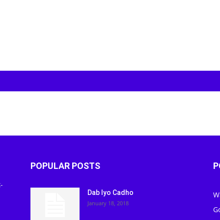
POPULAR POSTS
P
-
Dab Iyo Cadho
W
January 18, 2018
G