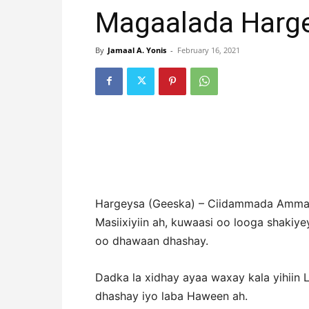
Magaalada Harg
By
Jamaal A. Yonis
-
February 16, 2021
Hargeysa (Geeska) – Ciidammada Ammaa
Masiixiyiin ah, kuwaasi oo looga shakiyey
oo dhawaan dhashay.
Dadka la xidhay ayaa waxay kala yihiin
dhashay iyo laba Haween ah.