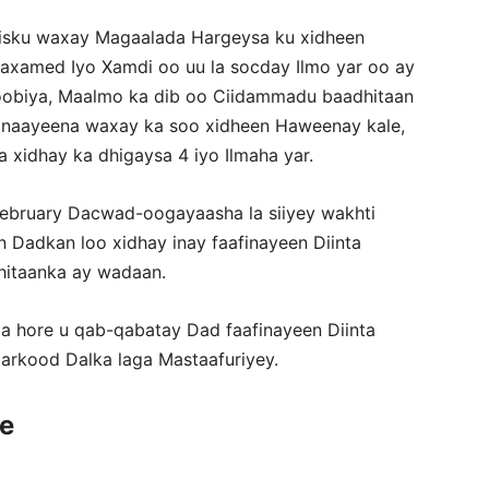
olisku waxay Magaalada Hargeysa ku xidheen
xamed Iyo Xamdi oo uu la socday Ilmo yar oo ay
Itoobiya, Maalmo ka dib oo Ciidammadu baadhitaan
anaayeena waxay ka soo xidheen Haweenay kale,
a xidhay ka dhigaysa 4 iyo Ilmaha yar.
 February Dacwad-oogayaasha la siiyey wakhti
n Dadkan loo xidhay inay faafinayeen Diinta
dhitaanka ay wadaan.
 hore u qab-qabatay Dad faafinayeen Diinta
aarkood Dalka laga Mastaafuriyey.
ce