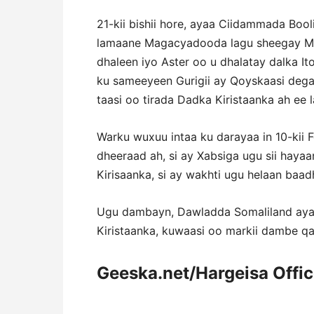
21-kii bishii hore, ayaa Ciidammada Bo
lamaane Magacyadooda lagu sheegay Ma
dhaleen iyo Aster oo u dhalatay dalka 
ku sameeyeen Gurigii ay Qoyskaasi deg
taasi oo tirada Dadka Kiristaanka ah ee l
Warku wuxuu intaa ku darayaa in 10-kii
dheeraad ah, si ay Xabsiga ugu sii hayaa
Kirisaanka, si ay wakhti ugu helaan baa
Ugu dambayn, Dawladda Somaliland ayaa
Kiristaanka, kuwaasi oo markii dambe q
Geeska.net/Hargeisa Offi