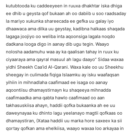
kutubtooda ku caddeeyeen in ruuxa dhakhtar iska dhiga
ee dhib u geysta qof bukaan ah oo dabiib u soo raadsaday
la mariyo xukunka shareecada ee gefka uu galay iyo
dhaawaca ama dilka uu geystay, kadibna halkaas shaqada
lagaga joojiyo oo weliba inta aqoonsiga lagala noqdo
dadkana looga digo in aanay dib ugu tegin. Waayo
nolosha aadamuhu waa ay ka qaalisan tahay in ruux ku
ciyaaraya ama qayral masuul ah lagu daayo” Sidaa waxaa
yidhi Sheekh Caa’id Al-Qarani. Waxa kale oo uu Sheekhu
sheegay in culimada fiqiga Islaamku ay isku waafaqsan
yihiin in mihnadlaha caafimaad ee isaga oo aanay
aqoontiisu dhamaystirnayn ku shaqeeya mihnadda
caafimaadka ama qabta hawlo caafimaad oo aan
takhasuskiisa ahayn, haddii qofka bukaanka ah ee uu
daweynayaa ku dhinto lagu yeelanayo magtii qofkaas oo
dhamaystiran, (Xataa haddii uu marka hore saxeex ka sii
qortay qofkan ama ehelkiisa, waayo waxaa loo arkayaa in