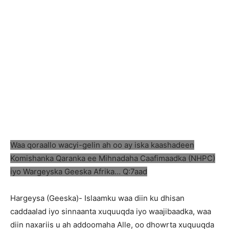
Waa qoraallo wacyi-gelin ah oo ay iska kaashadeen
Komishanka Qaranka ee Mihnadaha Caafimaadka (NHPC)
iyo Wargeyska Geeska Afrika… Q:7aad
Hargeysa (Geeska)- Islaamku waa diin ku dhisan
caddaalad iyo sinnaanta xuquuqda iyo waajibaadka, waa
diin naxariis u ah addoomaha Alle, oo dhowrta xuquuqda