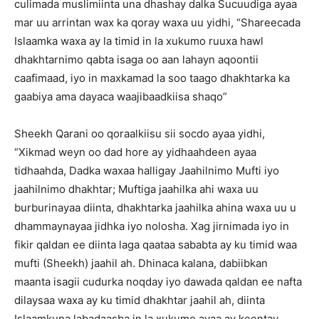
culimada muslimiinta una dhashay dalka Sucuudiga ayaa
mar uu arrintan wax ka qoray waxa uu yidhi, “Shareecada
Islaamka waxa ay la timid in la xukumo ruuxa hawl
dhakhtarnimo qabta isaga oo aan lahayn aqoontii
caafimaad, iyo in maxkamad la soo taago dhakhtarka ka
gaabiya ama dayaca waajibaadkiisa shaqo”
Sheekh Qarani oo qoraalkiisu sii socdo ayaa yidhi,
“Xikmad weyn oo dad hore ay yidhaahdeen ayaa
tidhaahda, Dadka waxaa halligay Jaahilnimo Mufti iyo
jaahilnimo dhakhtar; Muftiga jaahilka ahi waxa uu
burburinayaa diinta, dhakhtarka jaahilka ahina waxa uu u
dhammaynayaa jidhka iyo nolosha. Xag jirnimada iyo in
fikir qaldan ee diinta laga qaataa sababta ay ku timid waa
mufti (Sheekh) jaahil ah. Dhinaca kalana, dabiibkan
maanta isagii cudurka noqday iyo dawada qaldan ee nafta
dilaysaa waxa ay ku timid dhakhtar jaahil ah, diinta
Islaamkuna labadaasba in la xukumo ayaa ay keentay.