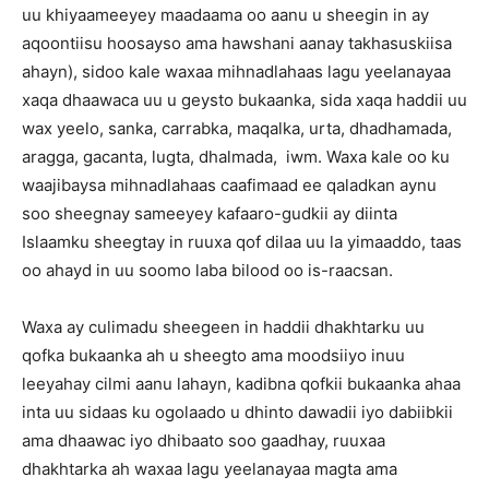
uu khiyaameeyey maadaama oo aanu u sheegin in ay
aqoontiisu hoosayso ama hawshani aanay takhasuskiisa
ahayn), sidoo kale waxaa mihnadlahaas lagu yeelanayaa
xaqa dhaawaca uu u geysto bukaanka, sida xaqa haddii uu
wax yeelo, sanka, carrabka, maqalka, urta, dhadhamada,
aragga, gacanta, lugta, dhalmada, iwm. Waxa kale oo ku
waajibaysa mihnadlahaas caafimaad ee qaladkan aynu
soo sheegnay sameeyey kafaaro-gudkii ay diinta
Islaamku sheegtay in ruuxa qof dilaa uu la yimaaddo, taas
oo ahayd in uu soomo laba bilood oo is-raacsan.
Waxa ay culimadu sheegeen in haddii dhakhtarku uu
qofka bukaanka ah u sheegto ama moodsiiyo inuu
leeyahay cilmi aanu lahayn, kadibna qofkii bukaanka ahaa
inta uu sidaas ku ogolaado u dhinto dawadii iyo dabiibkii
ama dhaawac iyo dhibaato soo gaadhay, ruuxaa
dhakhtarka ah waxaa lagu yeelanayaa magta ama