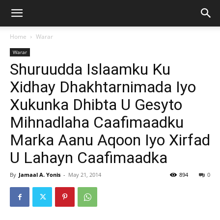
Home
Warar
Warar
Shuruudda Islaamku Ku
Xidhay Dhakhtarnimada Iyo
Xukunka Dhibta U Gesyto
Mihnadlaha Caafimaadku
Marka Aanu Aqoon Iyo Xirfad
U Lahayn Caafimaadka
By
Jamaal A. Yonis
-
May 21, 2014
894
0