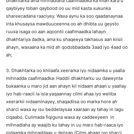
dhakhtarka ama mihnadlaha caafimaadka ka iman kara u
qaybiyey toban qaybood oo uu mid kasta xukunka
shareecadana raaciyey. Waxa aynu ka soo qaadanaynaa
inta khusaysa mawduuceenna oo ah dhibta uu geysto
ruuxa isaga oo aan aqoontii caafimaadka lahayn
dhakhtariya dadka, ama ku shaqeeya takhasus aan kiisii
ahayn, waxaana ka mid ah qodobbadada 3aad iyo 4aad oo
ah;
3. Dhakhtarka oo khilaafa xeerarka iyo nidaamka u yaalla
mihnadda caafimaadka: Haddii dhakhtarku uu daweynta
bukaanka u maro jid aan ahayn kii nidaam ahaan u yaallay
iyo hab-raacii la isla yaqaannay cilmi ahaa iyo weliba
xeerarkii nidaaminayey, shaqadiisa oo marka hore ah
sharci waxa ay isu beddelaysaa xaaraan ay tahay in lagu
ciqaabo. Culimada fiqiguna waxa ay caddeeyeen in
mihnadlaha ay waajib ku tahay in uu maro hab-raaca iyo
nidaamka mihnaddaas u dejisan (Cilmi ahaan iyo sharci