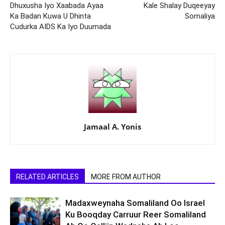
Dhuxusha Iyo Xaabada Ayaa
Kale Shalay Duqeeyay
Ka Badan Kuwa U Dhinta
Somaliya
Cudurka AIDS Ka Iyo Duumada
Jamaal A. Yonis
RELATED ARTICLES
MORE FROM AUTHOR
Madaxweynaha Somaliland Oo Israel
Ku Booqday Carruur Reer Somaliland