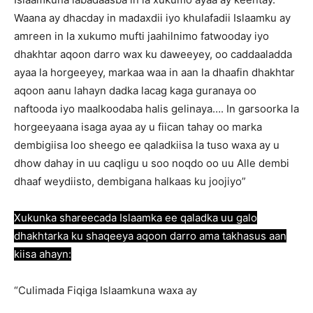
Waana ay dhacday in madaxdii iyo khulafadii Islaamku ay
amreen in la xukumo mufti jaahilnimo fatwooday iyo
dhakhtar aqoon darro wax ku daweeyey, oo caddaaladda
ayaa la horgeeyey, markaa waa in aan la dhaafin dhakhtar
aqoon aanu lahayn dadka lacag kaga guranaya oo
naftooda iyo maalkoodaba halis gelinaya…. In garsoorka la
horgeeyaana isaga ayaa ay u fiican tahay oo marka
dembigiisa loo sheego ee qaladkiisa la tuso waxa ay u
dhow dahay in uu caqligu u soo noqdo oo uu Alle dembi
dhaaf weydiisto, dembigana halkaas ku joojiyo”
Xukunka shareecada Islaamka ee qaladka uu galo
dhakhtarka ku shaqeeya aqoon darro ama takhasus aan
kiisa ahayn:
“Culimada Fiqiga Islaamkuna waxa ay