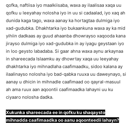
qofka, naftiisa iyo maalkiisaba, waxa ay ilaalisaa xaqa uu
qofku u leeyahay nolosha iyo in uu si cadaalad, iyo xaq ah
dunida kaga tago, waxa aanay ka hortagtaa dulmiga iyo
xad-gudubka. Dhakhtarka iyo bukaankuna waxa ay ka mid
yihiin dadkaas ay guud ahaanba dhowrayso xaqooda kana
jirayso dulmiga iyo xad-gudubka in ay iyagu geystaan iyo
in loo geysto labadaba. Si gaar ahna waxa aynu arkaynaa
in shareecada Islaamku ay dhowrtay xaqa uu leeyahay
dhakhtarka iyo mihnadlaha caafimaadku, sidoo kalana ay
ilaalinayso nolosha iyo bad-qabka ruuxa uu daweynayo, si
aanay u dhicin in mihnadle caafimaad oo qayral-masuul
ah ama ruux aan aqoontii caafimaadka lahayni uu ku
ciyaaro nolosha dadka.
Xukunka shareecada ee in qofku ku shaqaysto
mihnadda caafimaadka oo aanu aqoonteedii lahayn?