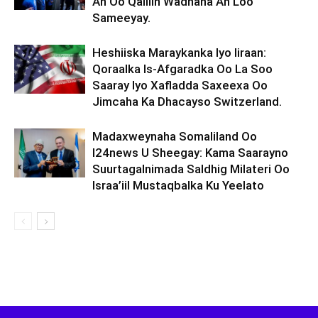
Ah Oo Qalliin Wadnaha Ah Loo
Sameeyay.
Heshiiska Maraykanka Iyo Iiraan:
Qoraalka Is-Afgaradka Oo La Soo
Saaray Iyo Xafladda Saxeexa Oo
Jimcaha Ka Dhacayso Switzerland.
Madaxweynaha Somaliland Oo
I24news U Sheegay: Kama Saarayno
Suurtagalnimada Saldhig Milateri Oo
Israa’iil Mustaqbalka Ku Yeelato