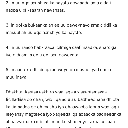
2. In uu ogolaanshiyo ka haysto dowladda ama ciddii
hadba u xil-saaran hawshaas.
3. In qofka bukaanka ah ee uu daweynayo ama ciddii ka
masuul ah uu ogolaanshiyo ka haysto.
4. In uu raaco hab-raaca, cilmiga caafimaadka, sharciga
iyo nidaamka ee u dejisan daweynta.
5. In aanu ku dhicin qalad weyn oo masuuliyad darro
muujinaya.
Dhakhtar kastaa aakhiro waa lagala xisaabtamayaa
ficilladiisa oo dhan, wixii qalad uu u badheedhana dhibta
ka timaadda ee dhimasho iyo dhaawacba lehna waa lagu
leeyahay magteeda iyo xaqeeda, qaladaadka badheedhka
ahna waxaa ka mid ah in uu ku shaqeeyo takhasus aan