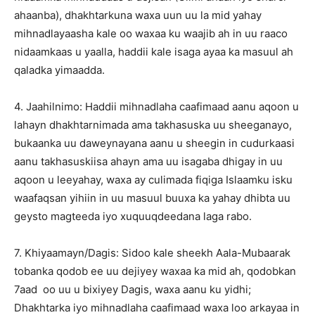
ahaanba), dhakhtarkuna waxa uun uu la mid yahay
mihnadlayaasha kale oo waxaa ku waajib ah in uu raaco
nidaamkaas u yaalla, haddii kale isaga ayaa ka masuul ah
qaladka yimaadda.
4. Jaahilnimo: Haddii mihnadlaha caafimaad aanu aqoon u
lahayn dhakhtarnimada ama takhasuska uu sheeganayo,
bukaanka uu daweynayana aanu u sheegin in cudurkaasi
aanu takhasuskiisa ahayn ama uu isagaba dhigay in uu
aqoon u leeyahay, waxa ay culimada fiqiga Islaamku isku
waafaqsan yihiin in uu masuul buuxa ka yahay dhibta uu
geysto magteeda iyo xuquuqdeedana laga rabo.
7. Khiyaamayn/Dagis: Sidoo kale sheekh Aala-Mubaarak
tobanka qodob ee uu dejiyey waxaa ka mid ah, qodobkan
7aad oo uu u bixiyey Dagis, waxa aanu ku yidhi;
Dhakhtarka iyo mihnadlaha caafimaad waxa loo arkayaa in