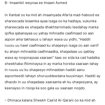
B- Imaamkii weynaa ee Imaam Axmed
in Xanbal oo ka mid ah imaamyada Afarta mad-habood ee
shareecada Islaamka ayaa isaga oo ka hadlaya, xukunka
shareecada ee shaqada dhakhtarnimadu leedahay marka
qofka qabanayaa uu yahay mihnadle caafimaad oo aan
aqoon ama takhasus u lahayn waxa uu yidhi, “Haddii
ruuxu uu hawl caafimaad ku shaqeeyo isaga oo aan xariif
ku ahayn mihnadda caafimaadka, shaqadaas uu qabtay
waxa ay noqonaysaa xaaraan” taas oo sida ka cad hadalka
sheekhaba iftiiminaysa in ay marka horeba xaaraan tahay
in ruuxu uu ku shaqeeyo mihnaddan haddii aanu
aqoonteedii lahayn shuruuddeedana buuxinayn. Haddii ay
dhacdo in uu shaqadaas xaaraanta ah ku shaqeeyana, ay
keenayso in risiqa ka soo gala uu xaaraan noqdo.
– Dhinaca kalana Sheekh Caa’id Al-Qarani oo ka mid ah