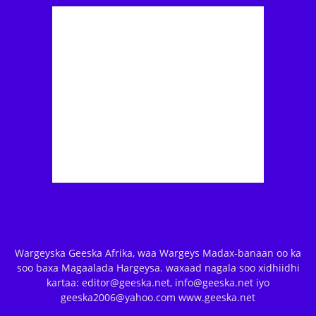
Wargeyska Geeska Afrika, waa Wargeys Madax-banaan oo ka
soo baxa Magaalada Hargeysa. waxaad nagala soo xidhiidhi
kartaa: editor@geeska.net, info@geeska.net iyo
geeska2006@yahoo.com www.geeska.net