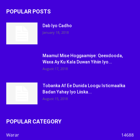
POPULAR POSTS
Dab Iyo Cadho
January 18, 2018
Maamul Mise Hoggaamiye: Qeexdooda,
Waxa Ay Ku Kala Duwan Yihiin Iyo...
August 17, 2018
Tobanka Af Ee Dunida Loogu Isticmaalka
Badan Yahay Iyo Liiska...
August 15, 2018
POPULAR CATEGORY
Warar
14688