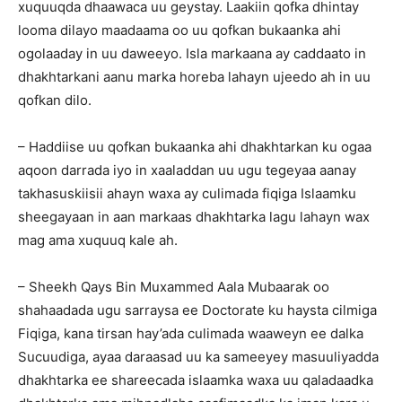
xuquuqda dhaawaca uu geystay. Laakiin qofka dhintay
looma dilayo maadaama oo uu qofkan bukaanka ahi
ogolaaday in uu daweeyo. Isla markaana ay caddaato in
dhakhtarkani aanu marka horeba lahayn ujeedo ah in uu
qofkan dilo.
– Haddiise uu qofkan bukaanka ahi dhakhtarkan ku ogaa
aqoon darrada iyo in xaaladdan uu ugu tegeyaa aanay
takhasuskiisii ahayn waxa ay culimada fiqiga Islaamku
sheegayaan in aan markaas dhakhtarka lagu lahayn wax
mag ama xuquuq kale ah.
– Sheekh Qays Bin Muxammed Aala Mubaarak oo
shahaadada ugu sarraysa ee Doctorate ku haysta cilmiga
Fiqiga, kana tirsan hay’ada culimada waaweyn ee dalka
Sucuudiga, ayaa daraasad uu ka sameeyey masuuliyadda
dhakhtarka ee shareecada islaamka waxa uu qaladaadka