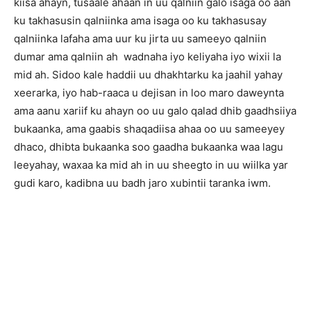
kiisa ahayn, tusaale ahaan in uu qalniin galo isaga oo aan
ku takhasusin qalniinka ama isaga oo ku takhasusay
qalniinka lafaha ama uur ku jirta uu sameeyo qalniin
dumar ama qalniin ah wadnaha iyo keliyaha iyo wixii la
mid ah. Sidoo kale haddii uu dhakhtarku ka jaahil yahay
xeerarka, iyo hab-raaca u dejisan in loo maro daweynta
ama aanu xariif ku ahayn oo uu galo qalad dhib gaadhsiiya
bukaanka, ama gaabis shaqadiisa ahaa oo uu sameeyey
dhaco, dhibta bukaanka soo gaadha bukaanka waa lagu
leeyahay, waxaa ka mid ah in uu sheegto in uu wiilka yar
gudi karo, kadibna uu badh jaro xubintii taranka iwm.