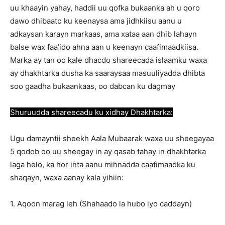
uu khaayin yahay, haddii uu qofka bukaanka ah u qoro
dawo dhibaato ku keenaysa ama jidhkiisu aanu u
adkaysan karayn markaas, ama xataa aan dhib lahayn
balse wax faa’ido ahna aan u keenayn caafimaadkiisa.
Marka ay tan oo kale dhacdo shareecada islaamku waxa
ay dhakhtarka dusha ka saaraysaa masuuliyadda dhibta
soo gaadha bukaankaas, oo dabcan ku dagmay
Shuruudda shareecadu ku xidhay Dhakhtarka:
Ugu damayntii sheekh Aala Mubaarak waxa uu sheegayaa
5 qodob oo uu sheegay in ay qasab tahay in dhakhtarka
laga helo, ka hor inta aanu mihnadda caafimaadka ku
shaqayn, waxa aanay kala yihiin:
1. Aqoon marag leh (Shahaado la hubo iyo caddayn)