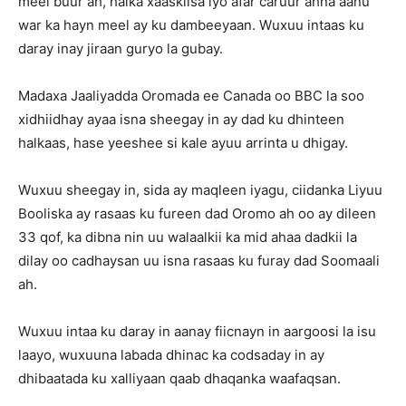
meel buur ah, halka xaaskiisa iyo afar caruur ahna aanu
war ka hayn meel ay ku dambeeyaan. Wuxuu intaas ku
daray inay jiraan guryo la gubay.
Madaxa Jaaliyadda Oromada ee Canada oo BBC la soo
xidhiidhay ayaa isna sheegay in ay dad ku dhinteen
halkaas, hase yeeshee si kale ayuu arrinta u dhigay.
Wuxuu sheegay in, sida ay maqleen iyagu, ciidanka Liyuu
Booliska ay rasaas ku fureen dad Oromo ah oo ay dileen
33 qof, ka dibna nin uu walaalkii ka mid ahaa dadkii la
dilay oo cadhaysan uu isna rasaas ku furay dad Soomaali
ah.
Wuxuu intaa ku daray in aanay fiicnayn in aargoosi la isu
laayo, wuxuuna labada dhinac ka codsaday in ay
dhibaatada ku xalliyaan qaab dhaqanka waafaqsan.