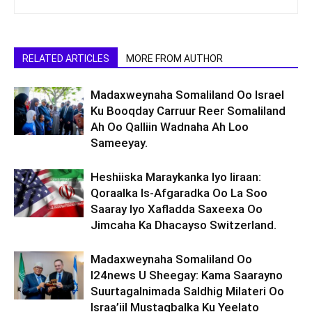
RELATED ARTICLES
MORE FROM AUTHOR
Madaxweynaha Somaliland Oo Israel
Ku Booqday Carruur Reer Somaliland
Ah Oo Qalliin Wadnaha Ah Loo
Sameeyay.
Heshiiska Maraykanka Iyo Iiraan:
Qoraalka Is-Afgaradka Oo La Soo
Saaray Iyo Xafladda Saxeexa Oo
Jimcaha Ka Dhacayso Switzerland.
Madaxweynaha Somaliland Oo
I24news U Sheegay: Kama Saarayno
Suurtagalnimada Saldhig Milateri Oo
Israa’iil Mustaqbalka Ku Yeelato