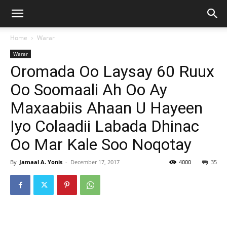
Home
Warar
Warar
Oromada Oo Laysay 60 Ruux
Oo Soomaali Ah Oo Ay
Maxaabiis Ahaan U Hayeen
Iyo Colaadii Labada Dhinac
Oo Mar Kale Soo Noqotay
By
Jamaal A. Yonis
-
December 17, 2017
4000
35