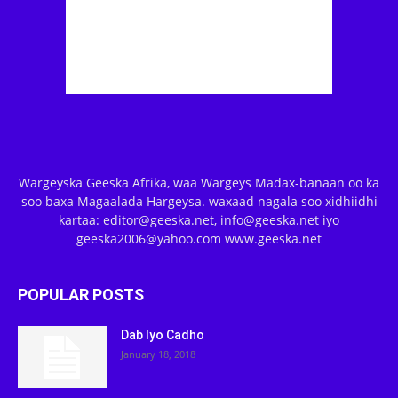
Wargeyska Geeska Afrika, waa Wargeys Madax-banaan oo ka
soo baxa Magaalada Hargeysa. waxaad nagala soo xidhiidhi
kartaa: editor@geeska.net, info@geeska.net iyo
geeska2006@yahoo.com www.geeska.net
POPULAR POSTS
Dab Iyo Cadho
January 18, 2018