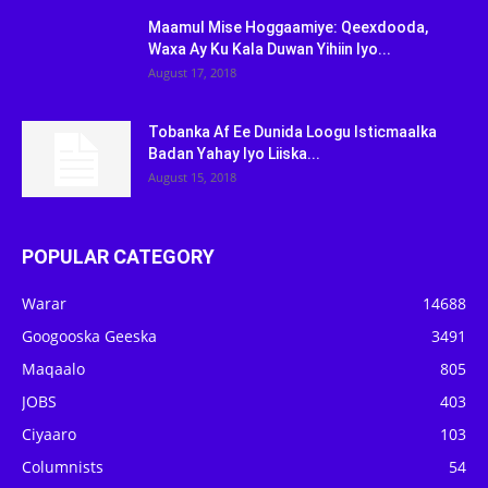
Maamul Mise Hoggaamiye: Qeexdooda,
Waxa Ay Ku Kala Duwan Yihiin Iyo...
August 17, 2018
Tobanka Af Ee Dunida Loogu Isticmaalka
Badan Yahay Iyo Liiska...
August 15, 2018
POPULAR CATEGORY
Warar
14688
Googooska Geeska
3491
Maqaalo
805
JOBS
403
Ciyaaro
103
Columnists
54