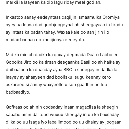
markii la laayeen ka dib lagu riday meel god ah.
Inkastoo aanay eedeyntaas xaqiijin ismaamulka Oromiya,
ayey haddana dad goobjoogeyaal ah sheegayaan in tiradu
ay intaas ka badan tahay. Waxaa kale oo aan jirin ilo
madax banaan oo xaqiijinaya eedeynta.
Mid ka mid ah dadka ka qaxay degmada Daaro Labbo ee
Gobolka Jiro oo ka tirsan deegaanka Baali oo ah halka ay
dhibaatada ka dhacday ayaa BBC u sheegay in dadka la
laayey ay ahaayeen dad boolisku isugu keenay xero
askareed si aanay waxyeello u soo gaadhin oo loo
badbaadiyo.
Qofkaas oo ah nin codsaday inaan magaciisa la sheegin
sababo amni dartood wuxuu sheegay in uu ka baxsaday
dilka oo uu isaga iyo laba ilmood oo uu dhalay ay joogaan