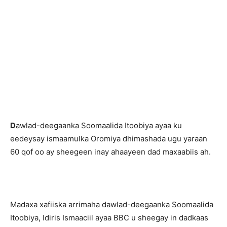
D
awlad-deegaanka Soomaalida Itoobiya ayaa ku
eedeysay ismaamulka Oromiya dhimashada ugu yaraan
60 qof oo ay sheegeen inay ahaayeen dad maxaabiis ah.
Madaxa xafiiska arrimaha dawlad-deegaanka Soomaalida
Itoobiya, Idiris Ismaaciil ayaa BBC u sheegay in dadkaas