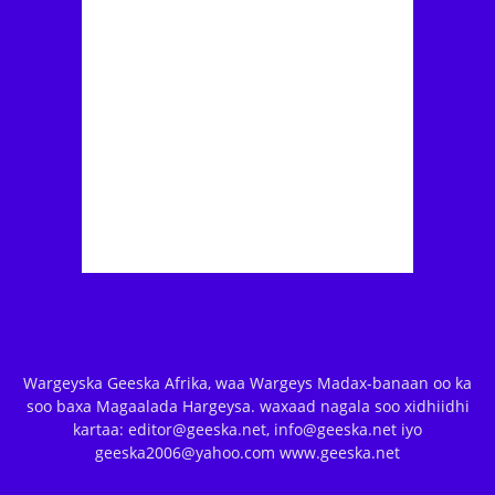
Wargeyska Geeska Afrika, waa Wargeys Madax-banaan oo ka
soo baxa Magaalada Hargeysa. waxaad nagala soo xidhiidhi
kartaa: editor@geeska.net, info@geeska.net iyo
geeska2006@yahoo.com www.geeska.net