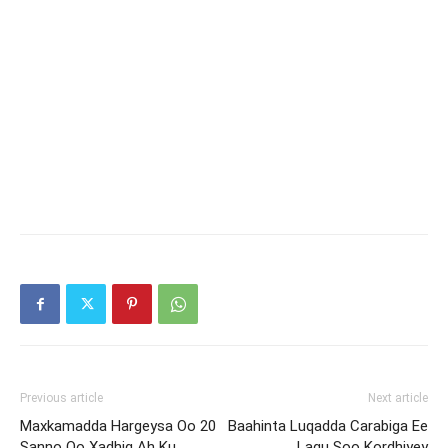
Previous article
Next article
Maxkamadda Hargeysa Oo 20
Baahinta Luqadda Carabiga Ee
Sanno Oo Xadhig Ah Ku
Lagu Soo Kordhiyey