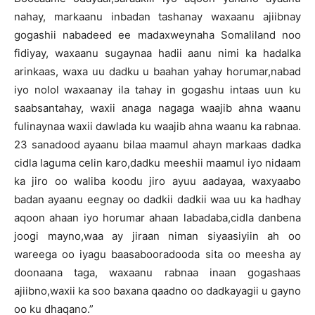
nahay, markaanu inbadan tashanay waxaanu ajiibnay
gogashii nabadeed ee madaxweynaha Somaliland noo
fidiyay, waxaanu sugaynaa hadii aanu nimi ka hadalka
arinkaas, waxa uu dadku u baahan yahay horumar,nabad
iyo nolol waxaanay ila tahay in gogashu intaas uun ku
saabsantahay, waxii anaga nagaga waajib ahna waanu
fulinaynaa waxii dawlada ku waajib ahna waanu ka rabnaa.
23 sanadood ayaanu bilaa maamul ahayn markaas dadka
cidla laguma celin karo,dadku meeshii maamul iyo nidaam
ka jiro oo waliba koodu jiro ayuu aadayaa, waxyaabo
badan ayaanu eegnay oo dadkii dadkii waa uu ka hadhay
aqoon ahaan iyo horumar ahaan labadaba,cidla danbena
joogi mayno,waa ay jiraan niman siyaasiyiin ah oo
wareega oo iyagu baasabooradooda sita oo meesha ay
doonaana taga, waxaanu rabnaa inaan gogashaas
ajiibno,waxii ka soo baxana qaadno oo dadkayagii u gayno
oo ku dhaqano.”