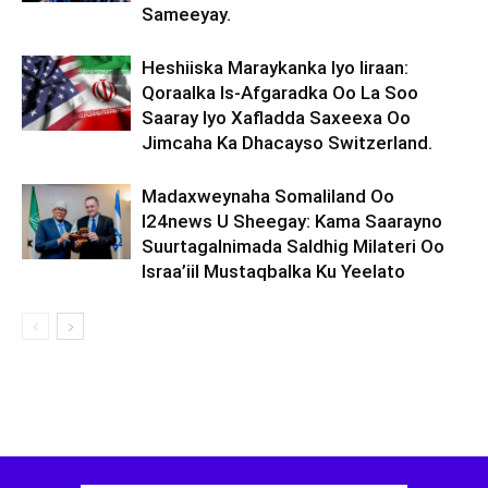
Sameeyay.
Heshiiska Maraykanka Iyo Iiraan:
Qoraalka Is-Afgaradka Oo La Soo
Saaray Iyo Xafladda Saxeexa Oo
Jimcaha Ka Dhacayso Switzerland.
Madaxweynaha Somaliland Oo
I24news U Sheegay: Kama Saarayno
Suurtagalnimada Saldhig Milateri Oo
Israa’iil Mustaqbalka Ku Yeelato