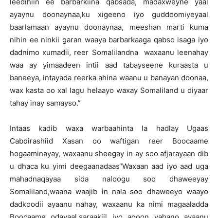
leedihiin ee barbarkiina qabsada, madaxweyne yaal
ayaynu doonaynaa,ku xigeeno iyo guddoomiyeyaal
baarlamaan ayaynu doonaynaa, meeshan marti kuma
nihin ee ninkii garan waaya barbarkaaga qabso isaga iyo
dadnimo xumadii, reer Somalilandna waxaanu leenahay
waa ay yimaadeen intii aad tabayseene kuraasta u
baneeya, intayada reerka ahina waanu u banayan doonaa,
wax kasta oo xal lagu helaayo waxay Somaliland u diyaar
tahay inay samayso.”
Intaas kadib waxa warbaahinta la hadlay Ugaas
Cabdirashiid Xasan oo waftigan reer Boocaame
hogaaminayay, waxaanu sheegay in ay soo afjarayaan dib
u dhaca ku yimi deegaanadaas“Waxaan aad iyo aad uga
mahadnaqayaa sida naloogu soo dhaweeyay
Somaliland,waana waajib in nala soo dhaweeyo waayo
dadkoodii ayaanu nahay, waxaanu ka nimi magaaladda
Boocaame odayaal,saraakiil iyo aqoon yahano ayaanu