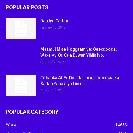
POPULAR POSTS
Dab Iyo Cadho
January 18, 2018
Maamul Mise Hoggaamiye: Qeexdooda,
Waxa Ay Ku Kala Duwan Yihiin Iyo...
August 17, 2018
Tobanka Af Ee Dunida Loogu Isticmaalka
Badan Yahay Iyo Liiska...
August 15, 2018
POPULAR CATEGORY
Warar
14688