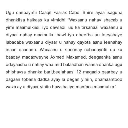
Ugu danbayntii Caaqil Faarax Cabdi Shire ayaa isaguna
dhankiisa halkaas ka yimidhi “Waxaanu nahay shacab u
yimi maamulkiisii iyo dawladii uu ka tirsanaa, waxaanu u
diyaar nahay maamulku hawl iyo dheefba uu leeyahaye
labadaba waxaanu diyaar u nahay qaybta aanu leenahay
inaan qaadano. Waxaanu u soconay nabadayntii uu ku
baaqay madaxweyne Axmed Maxamed, deegaanka aanu
odayaasha u nahay waa mid balaadhan waana dhanka ugu
shishaysa dhanka bari,beelahaasi 12 magaalo gaarbay u
dagaan tobana dadka ayay la degan yihiin, dhamaantood
waxa ay u diyaar yihiin hawsha iyo manfaca maamulka.”