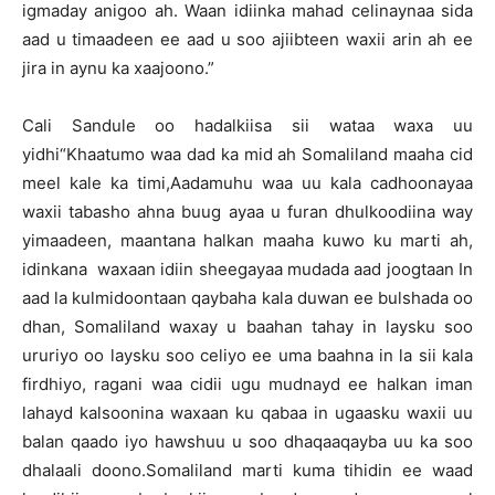
igmaday anigoo ah. Waan idiinka mahad celinaynaa sida
aad u timaadeen ee aad u soo ajiibteen waxii arin ah ee
jira in aynu ka xaajoono.”
Cali Sandule oo hadalkiisa sii wataa waxa uu
yidhi“Khaatumo waa dad ka mid ah Somaliland maaha cid
meel kale ka timi,Aadamuhu waa uu kala cadhoonayaa
waxii tabasho ahna buug ayaa u furan dhulkoodiina way
yimaadeen, maantana halkan maaha kuwo ku marti ah,
idinkana waxaan idiin sheegayaa mudada aad joogtaan In
aad la kulmidoontaan qaybaha kala duwan ee bulshada oo
dhan, Somaliland waxay u baahan tahay in laysku soo
ururiyo oo laysku soo celiyo ee uma baahna in la sii kala
firdhiyo, ragani waa cidii ugu mudnayd ee halkan iman
lahayd kalsoonina waxaan ku qabaa in ugaasku waxii uu
balan qaado iyo hawshuu u soo dhaqaaqayba uu ka soo
dhalaali doono.Somaliland marti kuma tihidin ee waad