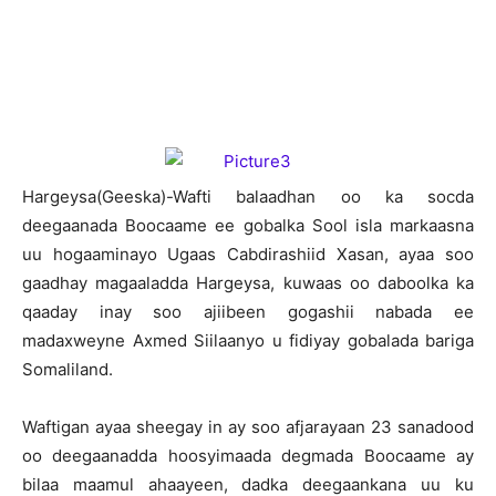
H
argeysa(Geeska)-Wafti balaadhan oo ka socda
deegaanada Boocaame ee gobalka Sool isla markaasna
uu hogaaminayo Ugaas Cabdirashiid Xasan, ayaa soo
gaadhay magaaladda Hargeysa, kuwaas oo daboolka ka
qaaday inay soo ajiibeen gogashii nabada ee
madaxweyne Axmed Siilaanyo u fidiyay gobalada bariga
Somaliland.
Waftigan ayaa sheegay in ay soo afjarayaan 23 sanadood
oo deegaanadda hoosyimaada degmada Boocaame ay
bilaa maamul ahaayeen, dadka deegaankana uu ku