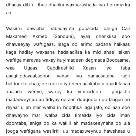
dhacay dib u dhac dhanka waxbarashada iyo horumarka
ah.
Wasiiru dawlaha nabadaynta gobalada bariga Cali
Maxamed Axmed (Sandule), ayaa dhankiisa soo
dhaweeyay waftigaas, isaga oo arimo badana halkaas
kaga hadlay waxaana hadaladiisa ka mid ahaa“Halkan
waftiga marayaa waxay ka yimadeen degmada Boocaame,
waa Ugaas Cabdirashiid Xasan iyo laba
caaqil,odayaal,aqoon yahan iyo ganacsataba ragii
haldoorka ahaa, ee reerka iyo deegaankaba u qaadi lahaa
xaajada weeye, waxay ku yimaadeen gogashii
madaxweynuu uu fidiyay oo aan duugoobin oo taagan oo
diyaar u ah mar walba in boodhka laga jafo, oo aan soo
dhawayno mar walba cida timaada iyo cida iman
doontaba, aniga oo ka wakiil ah madaxeeynaha oo ula
jooga waftigana wasiirkii uu madaxweynuu hawshaas u