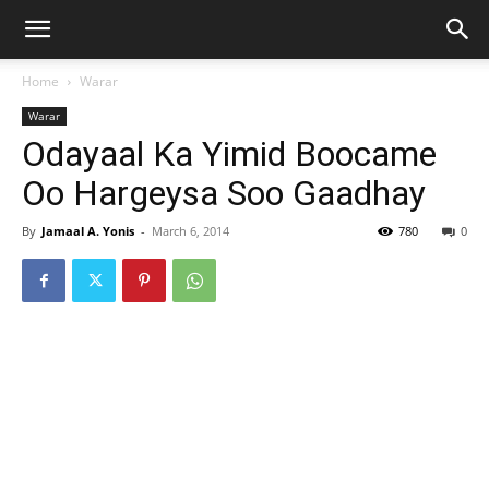
Home
Warar
Warar
Odayaal Ka Yimid Boocame
Oo Hargeysa Soo Gaadhay
By
Jamaal A. Yonis
-
March 6, 2014
780
0