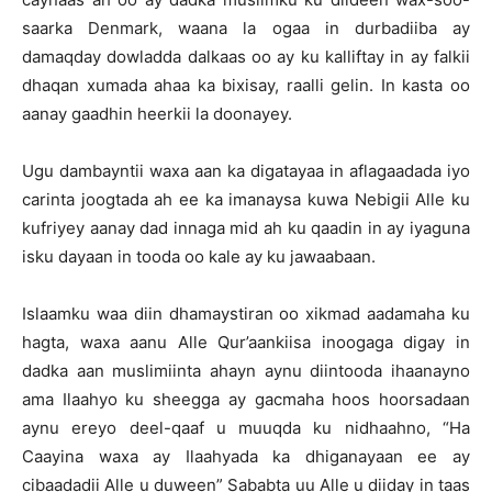
saarka Denmark, waana la ogaa in durbadiiba ay
damaqday dowladda dalkaas oo ay ku kalliftay in ay falkii
dhaqan xumada ahaa ka bixisay, raalli gelin. In kasta oo
aanay gaadhin heerkii la doonayey.
Ugu dambayntii waxa aan ka digatayaa in aflagaadada iyo
carinta joogtada ah ee ka imanaysa kuwa Nebigii Alle ku
kufriyey aanay dad innaga mid ah ku qaadin in ay iyaguna
isku dayaan in tooda oo kale ay ku jawaabaan.
Islaamku waa diin dhamaystiran oo xikmad aadamaha ku
hagta, waxa aanu Alle Qur’aankiisa inoogaga digay in
dadka aan muslimiinta ahayn aynu diintooda ihaanayno
ama Ilaahyo ku sheegga ay gacmaha hoos hoorsadaan
aynu ereyo deel-qaaf u muuqda ku nidhaahno, “Ha
Caayina waxa ay Ilaahyada ka dhiganayaan ee ay
cibaadadii Alle u duween” Sababta uu Alle u diiday in taas