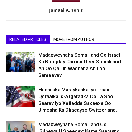
Jamaal A. Yonis
RELATED ARTICLES
MORE FROM AUTHOR
Madaxweynaha Somaliland Oo Israel
Ku Booqday Carruur Reer Somaliland
Ah Oo Qalliin Wadnaha Ah Loo
Sameeyay.
Heshiiska Maraykanka Iyo Iiraan:
Qoraalka Is-Afgaradka Oo La Soo
Saaray Iyo Xafladda Saxeexa Oo
Jimcaha Ka Dhacayso Switzerland.
Madaxweynaha Somaliland Oo
I24news U Sheegay: Kama Saarayno