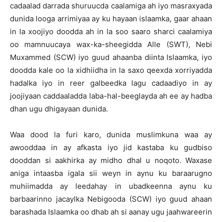
cadaalad darrada shuruucda caalamiga ah iyo masraxyada
dunida looga arrimiyaa ay ku hayaan islaamka, gaar ahaan
in la xoojiyo doodda ah in la soo saaro sharci caalamiya
oo mamnuucaya wax-ka-sheegidda Alle (SWT), Nebi
Muxammed (SCW) iyo guud ahaanba diinta Islaamka, iyo
doodda kale oo la xidhiidha in la saxo qeexda xorriyadda
hadalka iyo in reer galbeedka lagu cadaadiyo in ay
joojiyaan caddaaladda laba-hal-beeglayda ah ee ay hadba
dhan ugu dhigayaan dunida.
Waa dood la furi karo, dunida muslimkuna waa ay
awooddaa in ay afkasta iyo jid kastaba ku gudbiso
dooddan si aakhirka ay midho dhal u noqoto. Waxase
aniga intaasba igala sii weyn in aynu ku baraarugno
muhiimadda ay leedahay in ubadkeenna aynu ku
barbaarinno jacaylka Nebigooda (SCW) iyo guud ahaan
barashada Islaamka oo dhab ah si aanay ugu jaahwareerin