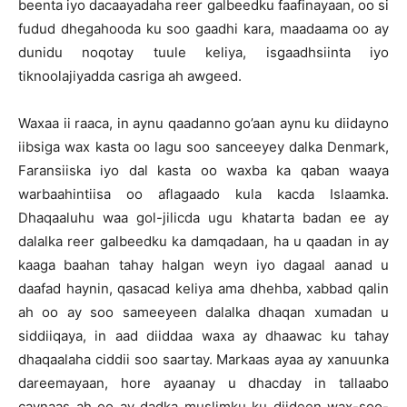
beenta iyo dacaayadaha reer galbeedku faafinayaan, oo si
fudud dhegahooda ku soo gaadhi kara, maadaama oo ay
dunidu noqotay tuule keliya, isgaadhsiinta iyo
tiknoolajiyadda casriga ah awgeed.
Waxaa ii raaca, in aynu qaadanno go’aan aynu ku diidayno
iibsiga wax kasta oo lagu soo sanceeyey dalka Denmark,
Faransiiska iyo dal kasta oo waxba ka qaban waaya
warbaahintiisa oo aflagaado kula kacda Islaamka.
Dhaqaaluhu waa gol-jilicda ugu khatarta badan ee ay
dalalka reer galbeedku ka damqadaan, ha u qaadan in ay
kaaga baahan tahay halgan weyn iyo dagaal aanad u
daafad haynin, qasacad keliya ama dhehba, xabbad qalin
ah oo ay soo sameeyeen dalalka dhaqan xumadan u
siddiiqaya, in aad diiddaa waxa ay dhaawac ku tahay
dhaqaalaha ciddii soo saartay. Markaas ayaa ay xanuunka
dareemayaan, hore ayaanay u dhacday in tallaabo
caynaas ah oo ay dadka muslimku ku diideen wax-soo-