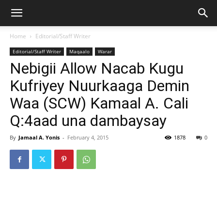
Home
Editorial/Staff Writer
Editorial/Staff Writer
Maqaalo
Warar
Nebigii Allow Nacab Kugu
Kufriyey Nuurkaaga Demin
Waa (SCW) Kamaal A. Cali
Q:4aad una dambaysay
By
Jamaal A. Yonis
-
February 4, 2015
1878
0