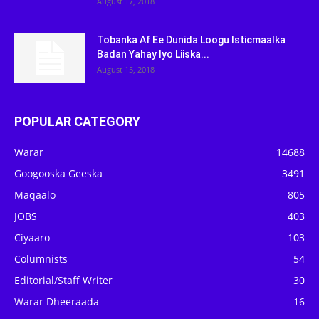
August 17, 2018
Tobanka Af Ee Dunida Loogu Isticmaalka
Badan Yahay Iyo Liiska...
August 15, 2018
POPULAR CATEGORY
Warar
14688
Googooska Geeska
3491
Maqaalo
805
JOBS
403
Ciyaaro
103
Columnists
54
Editorial/Staff Writer
30
Warar Dheeraada
16