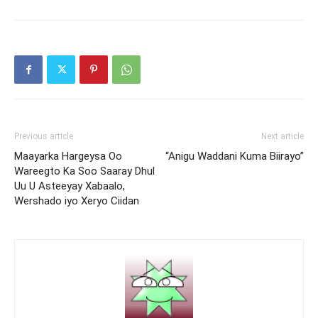
Previous article
Next article
Maayarka Hargeysa Oo
“Anigu Waddani Kuma Biirayo”
Wareegto Ka Soo Saaray Dhul
Uu U Asteeyay Xabaalo,
Wershado iyo Xeryo Ciidan