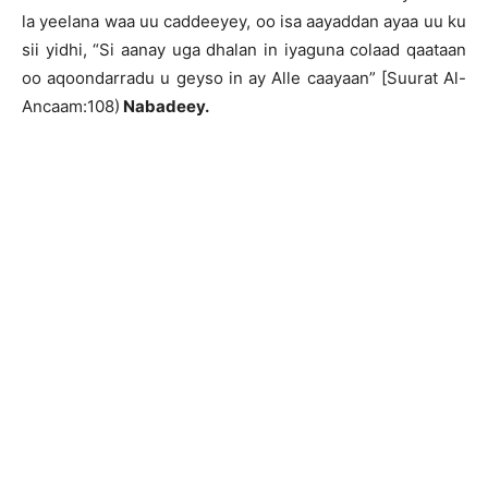
la yeelana waa uu caddeeyey, oo isa aayaddan ayaa uu ku
sii yidhi, “Si aanay uga dhalan in iyaguna colaad qaataan
oo aqoondarradu u geyso in ay Alle caayaan” [Suurat Al-
Ancaam:108)
Nabadeey.