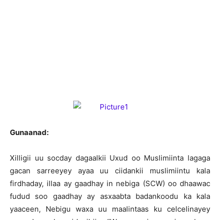
G
unaanad:
Xilligii uu socday dagaalkii Uxud oo Muslimiinta lagaga
gacan sarreeyey ayaa uu ciidankii muslimiintu kala
firdhaday, illaa ay gaadhay in nebiga (SCW) oo dhaawac
fudud soo gaadhay ay asxaabta badankoodu ka kala
yaaceen, Nebigu waxa uu maalintaas ku celcelinayey