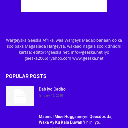
Wargeyska Geeska Afrika, waa Wargeys Madax-banaan oo ka
soo baxa Magaalada Hargeysa. waxaad nagala soo xidhiidhi
kartaa: editor@geeska.net, info@geeska.net iyo
geeska2006@yahoo.com www.geeska.net
POPULAR POSTS
Dab Iyo Cadho
January 18, 2018
Maamul Mise Hoggaamiye: Qeexdooda,
Waxa Ay Ku Kala Duwan Yihiin Iyo...