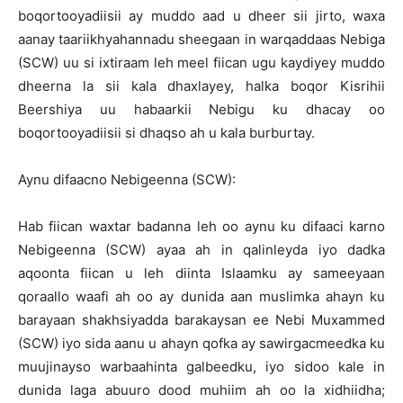
boqortooyadiisii ay muddo aad u dheer sii jirto, waxa
aanay taariikhyahannadu sheegaan in warqaddaas Nebiga
(SCW) uu si ixtiraam leh meel fiican ugu kaydiyey muddo
dheerna la sii kala dhaxlayey, halka boqor Kisrihii
Beershiya uu habaarkii Nebigu ku dhacay oo
boqortooyadiisii si dhaqso ah u kala burburtay.
Aynu difaacno Nebigeenna (SCW):
Hab fiican waxtar badanna leh oo aynu ku difaaci karno
Nebigeenna (SCW) ayaa ah in qalinleyda iyo dadka
aqoonta fiican u leh diinta Islaamku ay sameeyaan
qoraallo waafi ah oo ay dunida aan muslimka ahayn ku
barayaan shakhsiyadda barakaysan ee Nebi Muxammed
(SCW) iyo sida aanu u ahayn qofka ay sawirgacmeedka ku
muujinayso warbaahinta galbeedku, iyo sidoo kale in
dunida laga abuuro dood muhiim ah oo la xidhiidha;