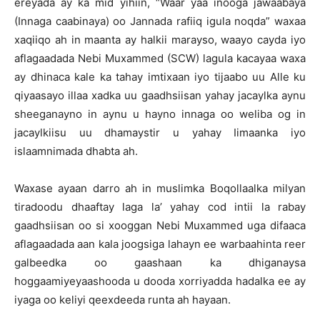
ereyada ay ka mid yihiin, “Waar yaa inooga jawaabaya
(Innaga caabinaya) oo Jannada rafiiq igula noqda” waxaa
xaqiiqo ah in maanta ay halkii marayso, waayo cayda iyo
aflagaadada Nebi Muxammed (SCW) lagula kacayaa waxa
ay dhinaca kale ka tahay imtixaan iyo tijaabo uu Alle ku
qiyaasayo illaa xadka uu gaadhsiisan yahay jacaylka aynu
sheeganayno in aynu u hayno innaga oo weliba og in
jacaylkiisu uu dhamaystir u yahay Iimaanka iyo
islaamnimada dhabta ah.
Waxase ayaan darro ah in muslimka Boqollaalka milyan
tiradoodu dhaaftay laga la’ yahay cod intii la rabay
gaadhsiisan oo si xooggan Nebi Muxammed uga difaaca
aflagaadada aan kala joogsiga lahayn ee warbaahinta reer
galbeedka oo gaashaan ka dhiganaysa
hoggaamiyeyaashooda u dooda xorriyadda hadalka ee ay
iyaga oo keliyi qeexdeeda runta ah hayaan.