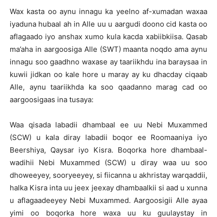
Wax kasta oo aynu innagu ka yeelno af-xumadan waxaa
iyaduna hubaal ah in Alle uu u aargudi doono cid kasta oo
aflagaado iyo anshax xumo kula kacda xabiibkiisa. Qasab
ma’aha in aargoosiga Alle (SWT) maanta noqdo ama aynu
innagu soo gaadhno waxase ay taariikhdu ina baraysaa in
kuwii jidkan oo kale hore u maray ay ku dhacday ciqaab
Alle, aynu taariikhda ka soo qaadanno marag cad oo
aargoosigaas ina tusaya:
Waa qisada labadii dhambaal ee uu Nebi Muxammed
(SCW) u kala diray labadii boqor ee Roomaaniya iyo
Beershiya, Qaysar iyo Kisra. Boqorka hore dhambaal-
wadihii Nebi Muxammed (SCW) u diray waa uu soo
dhoweeyey, sooryeeyey, si fiicanna u akhristay warqaddii,
halka Kisra inta uu jeex jeexay dhambaalkii si aad u xunna
u aflagaadeeyey Nebi Muxammed. Aargoosigii Alle ayaa
yimi oo boqorka hore waxa uu ku guulaystay in