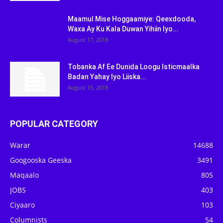
Maamul Mise Hoggaamiye: Qeexdooda,
Waxa Ay Ku Kala Duwan Yihiin Iyo...
August 17, 2018
Tobanka Af Ee Dunida Loogu Isticmaalka
Badan Yahay Iyo Liiska...
August 15, 2018
POPULAR CATEGORY
Warar
14688
Googooska Geeska
3491
Maqaalo
805
JOBS
403
Ciyaaro
103
Columnists
54