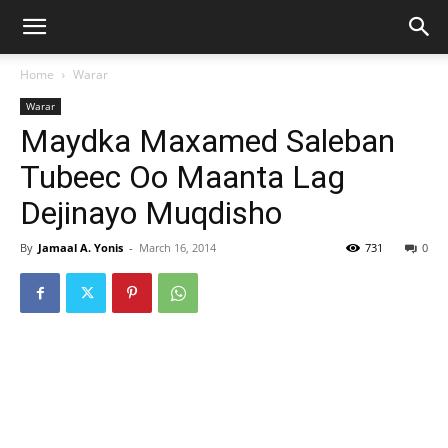
Home
Warar
Warar
Maydka Maxamed Saleban
Tubeec Oo Maanta Lag
Dejinayo Muqdisho
By
Jamaal A. Yonis
-
March 16, 2014
731
0