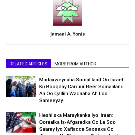
Jamaal A. Yonis
RELATED ARTICLES
MORE FROM AUTHOR
Madaxweynaha Somaliland Oo Israel
Ku Booqday Carruur Reer Somaliland
Ah Oo Qalliin Wadnaha Ah Loo
Sameeyay.
Heshiiska Maraykanka Iyo Iiraan:
Qoraalka Is-Afgaradka Oo La Soo
Saaray Iyo Xafladda Saxeexa Oo