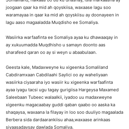
joogaan qaar ka mid ah qoyskiisa, waxaase lagu soo
waramayaa in qaar ka mid ah qoyskiisu ay doonayeen in
lagu aaso magaaladda Muqdisho ee Somaliya.
Wasiirka warfaafinta ee Somaliya ayaa ku dhawaaqay in
ay xukuumadda Muqdhisho u samayn doonto aas
sharafeed qaran oo ay si weyn u abaabulaan.
Geesta kale, Madaxweyne ku xigeenka Somaliland
Cabdiramxaan Cabdilaahi Saylici oo ay waheliyaan
wasiirka ciyaaraha iyo wasiir ku xigeenka warfaafinta
ayaa iyagu tacsi ugu tagay gurigiisa Hargeysa Maxamed
Saleebaan Tubeec walaalkii, iyadoo uu madaxweyne
xigeenku magacaabay guddi qaban qaabo oo aaska ka
shaqaysa, waxaana la filayay in loo soo duuliyo magaalada
Berbera sida dardaarankiisu ahaa,waxaase arinkaas
siyaasadaysay dawlada Somaliya.