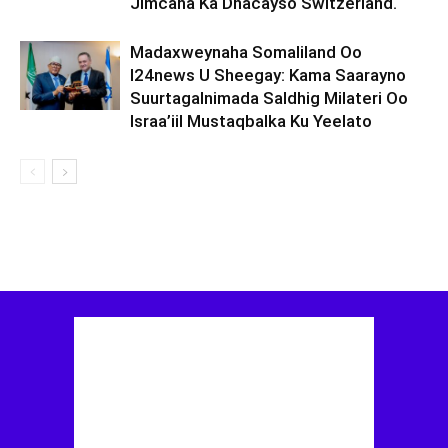
Jimcaha Ka Dhacayso Switzerland.
Madaxweynaha Somaliland Oo
I24news U Sheegay: Kama Saarayno
Suurtagalnimada Saldhig Milateri Oo
Israa’iil Mustaqbalka Ku Yeelato