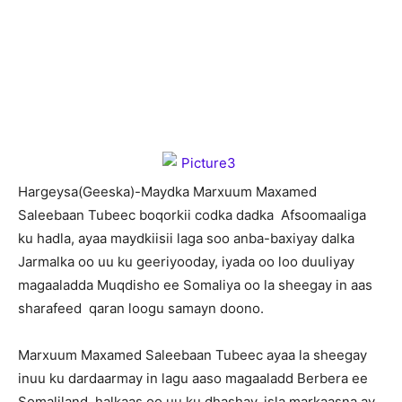
H
argeysa(Geeska)-Maydka Marxuum Maxamed
Saleebaan Tubeec boqorkii codka dadka Afsoomaaliga
ku hadla, ayaa maydkiisii laga soo anba-baxiyay dalka
Jarmalka oo uu ku geeriyooday, iyada oo loo duuliyay
magaaladda Muqdisho ee Somaliya oo la sheegay in aas
sharafeed qaran loogu samayn doono.
Marxuum Maxamed Saleebaan Tubeec ayaa la sheegay
inuu ku dardaarmay in lagu aaso magaaladd Berbera ee
Somaliland, halkaas oo uu ku dhashay, isla markaasna ay