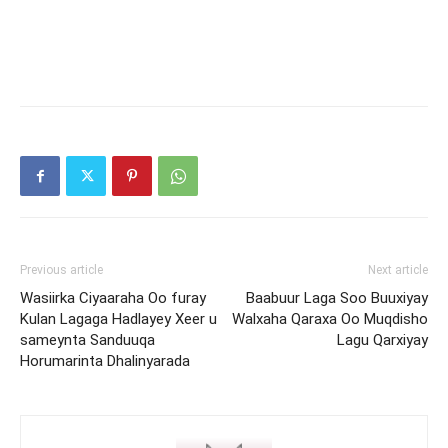
Previous article
Next article
Wasiirka Ciyaaraha Oo furay
Baabuur Laga Soo Buuxiyay
Kulan Lagaga Hadlayey Xeer u
Walxaha Qaraxa Oo Muqdisho
sameynta Sanduuqa
Lagu Qarxiyay
Horumarinta Dhalinyarada