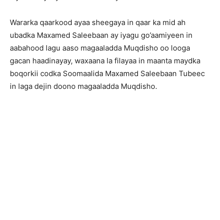
Wararka qaarkood ayaa sheegaya in qaar ka mid ah
ubadka Maxamed Saleebaan ay iyagu go’aamiyeen in
aabahood lagu aaso magaaladda Muqdisho oo looga
gacan haadinayay, waxaana la filayaa in maanta maydka
boqorkii codka Soomaalida Maxamed Saleebaan Tubeec
in laga dejin doono magaaladda Muqdisho.