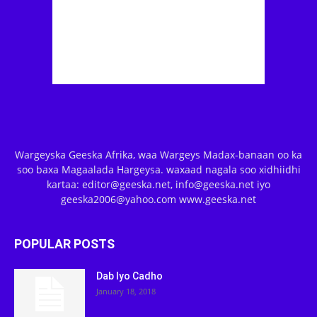
Wargeyska Geeska Afrika, waa Wargeys Madax-banaan oo ka
soo baxa Magaalada Hargeysa. waxaad nagala soo xidhiidhi
kartaa: editor@geeska.net, info@geeska.net iyo
geeska2006@yahoo.com www.geeska.net
POPULAR POSTS
Dab Iyo Cadho
January 18, 2018