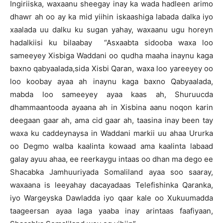
Ingiriiska, waxaanu sheegay inay ka wada hadleen arimo
dhawr ah oo ay ka mid yiihin iskaashiga labada dalka iyo
xaalada uu dalku ku sugan yahay, waxaanu ugu horeyn
hadalkiisi ku bilaabay “Asxaabta sidooba waxa loo
sameeyey Xisbiga Waddani oo qudha maaha inaynu kaga
baxno qabyaalada,sida Xisbi Qaran, waxa loo yareeyey oo
loo koobay ayaa ah inaynu kaga baxno Qabyaalada,
mabda loo sameeyey ayaa kaas ah, Shuruucda
dhammaantooda ayaana ah in Xisbina aanu noqon karin
deegaan gaar ah, ama cid gaar ah, taasina inay been tay
waxa ku caddeynaysa in Waddani markii uu ahaa Ururka
oo Degmo walba kaalinta kowaad ama kaalinta labaad
galay ayuu ahaa, ee reerkaygu intaas oo dhan ma dego ee
Shacabka Jamhuuriyada Somaliland ayaa soo saaray,
waxaana is leeyahay dacayadaas Telefishinka Qaranka,
iyo Wargeyska Dawladda iyo qaar kale oo Xukuumadda
taageersan ayaa laga yaaba inay arintaas faafiyaan,