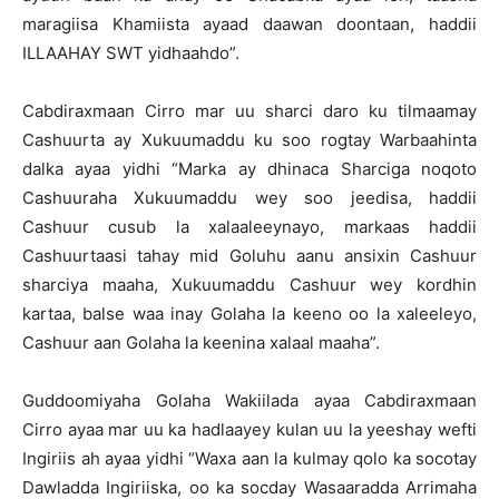
maragiisa Khamiista ayaad daawan doontaan, haddii
ILLAAHAY SWT yidhaahdo”.
Cabdiraxmaan Cirro mar uu sharci daro ku tilmaamay
Cashuurta ay Xukuumaddu ku soo rogtay Warbaahinta
dalka ayaa yidhi “Marka ay dhinaca Sharciga noqoto
Cashuuraha Xukuumaddu wey soo jeedisa, haddii
Cashuur cusub la xalaaleeynayo, markaas haddii
Cashuurtaasi tahay mid Goluhu aanu ansixin Cashuur
sharciya maaha, Xukuumaddu Cashuur wey kordhin
kartaa, balse waa inay Golaha la keeno oo la xaleeleyo,
Cashuur aan Golaha la keenina xalaal maaha”.
Guddoomiyaha Golaha Wakiilada ayaa Cabdiraxmaan
Cirro ayaa mar uu ka hadlaayey kulan uu la yeeshay wefti
Ingiriis ah ayaa yidhi “Waxa aan la kulmay qolo ka socotay
Dawladda Ingiriiska, oo ka socday Wasaaradda Arrimaha