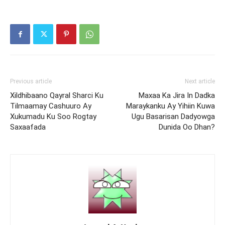
Previous article
Next article
Xildhibaano Qayral Sharci Ku
Maxaa Ka Jira In Dadka
Tilmaamay Cashuuro Ay
Maraykanku Ay Yihiin Kuwa
Xukumadu Ku Soo Rogtay
Ugu Basarisan Dadyowga
Saxaafada
Dunida Oo Dhan?