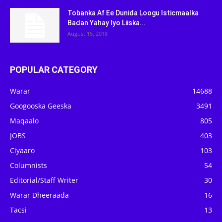
Tobanka Af Ee Dunida Loogu Isticmaalka
Badan Yahay Iyo Liiska...
August 15, 2018
POPULAR CATEGORY
Warar
14688
Googooska Geeska
3491
Maqaalo
805
JOBS
403
Ciyaaro
103
Columnists
54
Editorial/Staff Writer
30
Warar Dheeraada
16
Tacsi
13