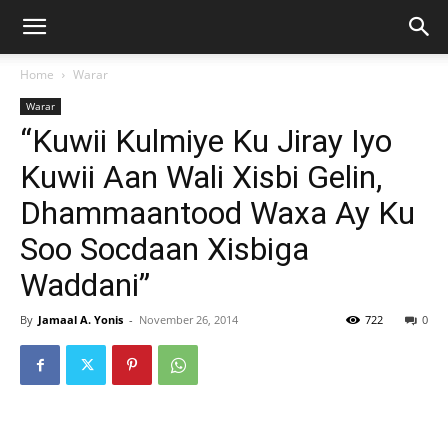
Home
Warar
Warar
“Kuwii Kulmiye Ku Jiray Iyo
Kuwii Aan Wali Xisbi Gelin,
Dhammaantood Waxa Ay Ku
Soo Socdaan Xisbiga
Waddani”
By
Jamaal A. Yonis
-
November 26, 2014
722
0