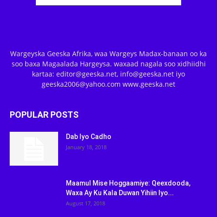
Wargeyska Geeska Afrika, waa Wargeys Madax-banaan oo ka
soo baxa Magaalada Hargeysa. waxaad nagala soo xidhiidhi
kartaa: editor@geeska.net, info@geeska.net iyo
geeska2006@yahoo.com www.geeska.net
POPULAR POSTS
Dab Iyo Cadho
January 18, 2018
Maamul Mise Hoggaamiye: Qeexdooda,
Waxa Ay Ku Kala Duwan Yihiin Iyo...
August 17, 2018