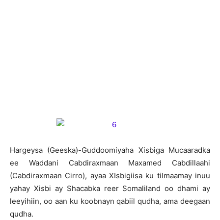
H
argeysa (Geeska)-Guddoomiyaha Xisbiga Mucaaradka
ee Waddani Cabdiraxmaan Maxamed Cabdillaahi
(Cabdiraxmaan Cirro), ayaa XIsbigiisa ku tilmaamay inuu
yahay Xisbi ay Shacabka reer Somaliland oo dhami ay
leeyihiin, oo aan ku koobnayn qabiil qudha, ama deegaan
qudha.