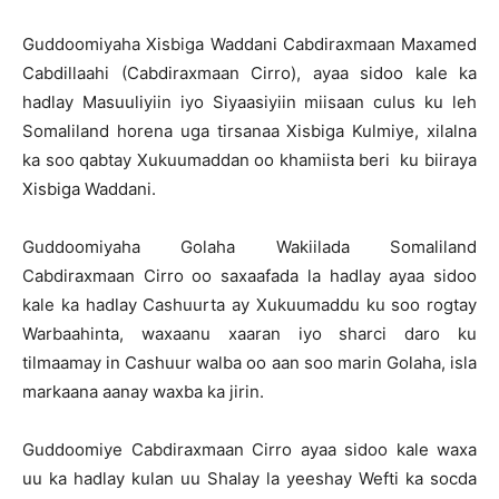
Guddoomiyaha Xisbiga Waddani Cabdiraxmaan Maxamed
Cabdillaahi (Cabdiraxmaan Cirro), ayaa sidoo kale ka
hadlay Masuuliyiin iyo Siyaasiyiin miisaan culus ku leh
Somaliland horena uga tirsanaa Xisbiga Kulmiye, xilalna
ka soo qabtay Xukuumaddan oo khamiista beri ku biiraya
Xisbiga Waddani.
Guddoomiyaha Golaha Wakiilada Somaliland
Cabdiraxmaan Cirro oo saxaafada la hadlay ayaa sidoo
kale ka hadlay Cashuurta ay Xukuumaddu ku soo rogtay
Warbaahinta, waxaanu xaaran iyo sharci daro ku
tilmaamay in Cashuur walba oo aan soo marin Golaha, isla
markaana aanay waxba ka jirin.
Guddoomiye Cabdiraxmaan Cirro ayaa sidoo kale waxa
uu ka hadlay kulan uu Shalay la yeeshay Wefti ka socda