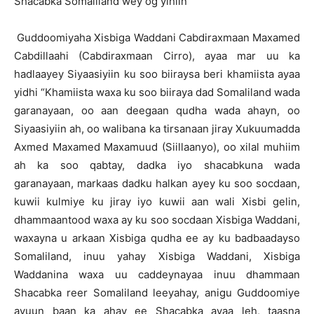
Shacabka Somaliland wey og yihiin”
Guddoomiyaha Xisbiga Waddani Cabdiraxmaan Maxamed
Cabdillaahi (Cabdiraxmaan Cirro), ayaa mar uu ka
hadlaayey Siyaasiyiin ku soo biiraysa beri khamiista ayaa
yidhi “Khamiista waxa ku soo biiraya dad Somaliland wada
garanayaan, oo aan deegaan qudha wada ahayn, oo
Siyaasiyiin ah, oo walibana ka tirsanaan jiray Xukuumadda
Axmed Maxamed Maxamuud (Siillaanyo), oo xilal muhiim
ah ka soo qabtay, dadka iyo shacabkuna wada
garanayaan, markaas dadku halkan ayey ku soo socdaan,
kuwii kulmiye ku jiray iyo kuwii aan wali Xisbi gelin,
dhammaantood waxa ay ku soo socdaan Xisbiga Waddani,
waxayna u arkaan Xisbiga qudha ee ay ku badbaadayso
Somaliland, inuu yahay Xisbiga Waddani, Xisbiga
Waddanina waxa uu caddeynayaa inuu dhammaan
Shacabka reer Somaliland leeyahay, anigu Guddoomiye
ayuun baan ka ahay ee Shacabka ayaa leh, taasna