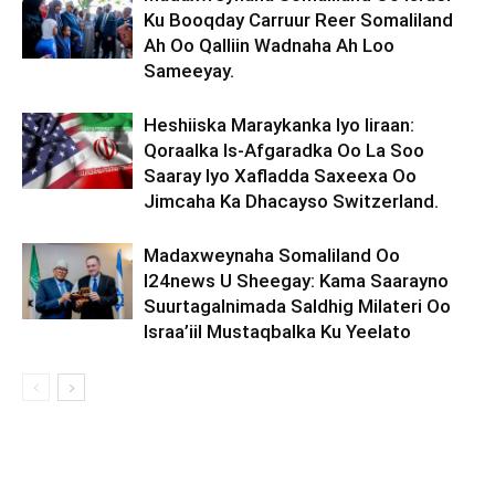
Ku Booqday Carruur Reer Somaliland
Ah Oo Qalliin Wadnaha Ah Loo
Sameeyay.
Heshiiska Maraykanka Iyo Iiraan:
Qoraalka Is-Afgaradka Oo La Soo
Saaray Iyo Xafladda Saxeexa Oo
Jimcaha Ka Dhacayso Switzerland.
Madaxweynaha Somaliland Oo
I24news U Sheegay: Kama Saarayno
Suurtagalnimada Saldhig Milateri Oo
Israa’iil Mustaqbalka Ku Yeelato