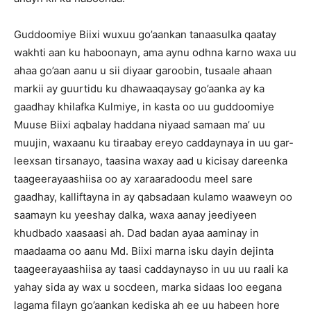
Guddoomiye Biixi wuxuu go’aankan tanaasulka qaatay
wakhti aan ku haboonayn, ama aynu odhna karno waxa uu
ahaa go’aan aanu u sii diyaar garoobin, tusaale ahaan
markii ay guurtidu ku dhawaaqaysay go’aanka ay ka
gaadhay khilafka Kulmiye, in kasta oo uu guddoomiye
Muuse Biixi aqbalay haddana niyaad samaan ma’ uu
muujin, waxaanu ku tiraabay ereyo caddaynaya in uu gar-
leexsan tirsanayo, taasina waxay aad u kicisay dareenka
taageerayaashiisa oo ay xaraaradoodu meel sare
gaadhay, kalliftayna in ay qabsadaan kulamo waaweyn oo
saamayn ku yeeshay dalka, waxa aanay jeediyeen
khudbado xaasaasi ah. Dad badan ayaa aaminay in
maadaama oo aanu Md. Biixi marna isku dayin dejinta
taageerayaashiisa ay taasi caddaynayso in uu uu raali ka
yahay sida ay wax u socdeen, marka sidaas loo eegana
lagama filayn go’aankan kediska ah ee uu habeen hore