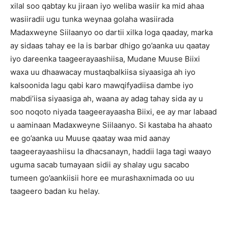
xilal soo qabtay ku jiraan iyo weliba wasiir ka mid ahaa
wasiiradii ugu tunka weynaa golaha wasiirada
Madaxweyne Siilaanyo oo dartii xilka loga qaaday, marka
ay sidaas tahay ee la is barbar dhigo go’aanka uu qaatay
iyo dareenka taageerayaashiisa, Mudane Muuse Biixi
waxa uu dhaawacay mustaqbalkiisa siyaasiga ah iyo
kalsoonida lagu qabi karo mawqifyadiisa dambe iyo
mabdi’iisa siyaasiga ah, waana ay adag tahay sida ay u
soo noqoto niyada taageerayaasha Biixi, ee ay mar labaad
u aaminaan Madaxweyne Siilaanyo. Si kastaba ha ahaato
ee go’aanka uu Muuse qaatay waa mid aanay
taageerayaashiisu la dhacsanayn, haddii laga tagi waayo
uguma sacab tumayaan sidii ay shalay ugu sacabo
tumeen go’aankiisii hore ee murashaxnimada oo uu
taageero badan ku helay.