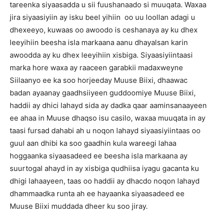
tareenka siyaasadda u sii fuushanaado si muuqata. Waxaa
jira siyaasiyiin ay isku beel yihiin oo uu loollan adagi u
dhexeeyo, kuwaas oo awoodo is ceshanaya ay ku dhex
leeyihiin beesha isla markaana aanu dhayalsan karin
awoodda ay ku dhex leeyihiin xisbiga. Siyaasiyiintaasi
marka hore waxa ay raaceen garabkii madaxweyne
Siilaanyo ee ka soo horjeeday Muuse Biixi, dhaawac
badan ayaanay gaadhsiiyeen guddoomiye Muuse Biixi,
haddii ay dhici lahayd sida ay dadka qaar aaminsanaayeen
ee ahaa in Muuse dhaqso isu casilo, waxaa muuqata in ay
taasi fursad dahabi ah u noqon lahayd siyaasiyiintaas oo
guul aan dhibi ka soo gaadhin kula wareegi lahaa
hoggaanka siyaasadeed ee beesha isla markaana ay
suurtogal ahayd in ay xisbiga qudhiisa iyagu gacanta ku
dhigi lahaayeen, taas oo haddii ay dhacdo noqon lahayd
dhammaadka runta ah ee hayaanka siyaasadeed ee
Muuse Biixi muddada dheer ku soo jiray.