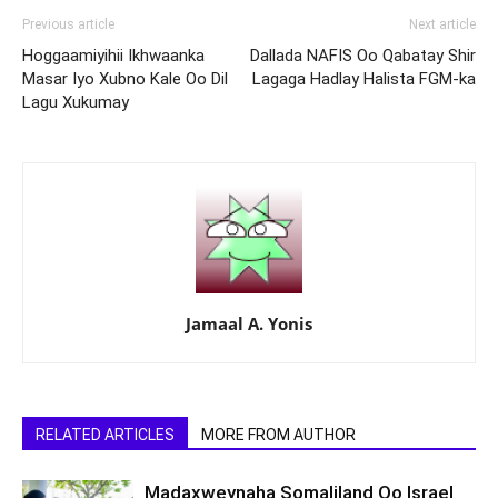
Previous article
Next article
Hoggaamiyihii Ikhwaanka
Dallada NAFIS Oo Qabatay Shir
Masar Iyo Xubno Kale Oo Dil
Lagaga Hadlay Halista FGM-ka
Lagu Xukumay
Jamaal A. Yonis
RELATED ARTICLES
MORE FROM AUTHOR
Madaxweynaha Somaliland Oo Israel