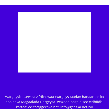
Wargeyska Geeska Afrika, waa Wargeys Madax-banaan oo ka
soo baxa Magaalada Hargeysa. waxaad nagala soo xidhiidhi
kartaa: editor@geeska.net, info@geeska.net iyo