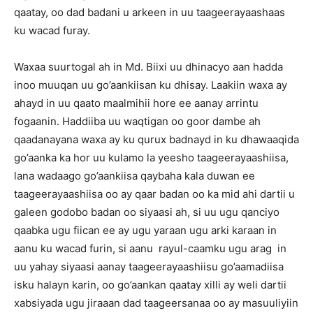
qaatay, oo dad badani u arkeen in uu taageerayaashaas
ku wacad furay.
Waxaa suurtogal ah in Md. Biixi uu dhinacyo aan hadda
inoo muuqan uu go’aankiisan ku dhisay. Laakiin waxa ay
ahayd in uu qaato maalmihii hore ee aanay arrintu
fogaanin. Haddiiba uu waqtigan oo goor dambe ah
qaadanayana waxa ay ku qurux badnayd in ku dhawaaqida
go’aanka ka hor uu kulamo la yeesho taageerayaashiisa,
lana wadaago go’aankiisa qaybaha kala duwan ee
taageerayaashiisa oo ay qaar badan oo ka mid ahi dartii u
galeen godobo badan oo siyaasi ah, si uu ugu qanciyo
qaabka ugu fiican ee ay ugu yaraan ugu arki karaan in
aanu ku wacad furin, si aanu rayul-caamku ugu arag in
uu yahay siyaasi aanay taageerayaashiisu go’aamadiisa
isku halayn karin, oo go’aankan qaatay xilli ay weli dartii
xabsiyada ugu jiraaan dad taageersanaa oo ay masuuliyiin