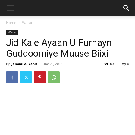
Home
Warar
Warar
Jid Kale Ayaan U Furnayn
Guddoomiye Muuse Biixi
By
Jamaal A. Yonis
-
June 22, 2014
803
0