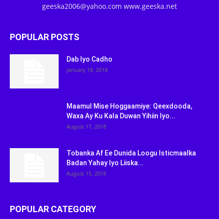
geeska2006@yahoo.com www.geeska.net
POPULAR POSTS
Dab Iyo Cadho
January 18, 2018
Maamul Mise Hoggaamiye: Qeexdooda,
Waxa Ay Ku Kala Duwan Yihiin Iyo...
August 17, 2018
Tobanka Af Ee Dunida Loogu Isticmaalka
Badan Yahay Iyo Liiska...
August 15, 2018
POPULAR CATEGORY