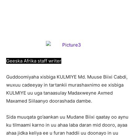
Geeska Afrika staff writer
G
uddoomiyaha xisbiga KULMIYE Md. Muuse Biixi Cabdi,
wuxuu cadeeyay in tartankii murashaxnimo ee xisbiga
KULMIYE uu uga tanaasulay Madaxweyne Axmed
Maxamed Siilaanyo doorashada dambe.
Sida muuqata go’aankan uu Mudane Biixi qaatay oo aynu
ku tilmaami karno in uu ahaa laba daran mid dooro, ayaa
ahaa jidka keliya ee u furan haddii uu doonayo in uu