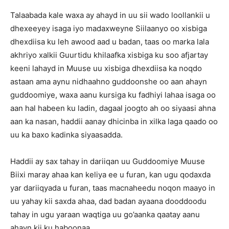
Talaabada kale waxa ay ahayd in uu sii wado loollankii u
dhexeeyey isaga iyo madaxweyne Siilaanyo oo xisbiga
dhexdiisa ku leh awood aad u badan, taas oo marka lala
akhriyo xalkii Guurtidu khilaafka xisbiga ku soo afjartay
keeni lahayd in Muuse uu xisbiga dhexdiisa ka noqdo
astaan ama aynu nidhaahno guddoonshe oo aan ahayn
guddoomiye, waxa aanu kursiga ku fadhiyi lahaa isaga oo
aan hal habeen ku ladin, dagaal joogto ah oo siyaasi ahna
aan ka nasan, haddii aanay dhicinba in xilka laga qaado oo
uu ka baxo kadinka siyaasadda.
Haddii ay sax tahay in dariiqan uu Guddoomiye Muuse
Biixi maray ahaa kan keliya ee u furan, kan ugu qodaxda
yar dariiqyada u furan, taas macnaheedu noqon maayo in
uu yahay kii saxda ahaa, dad badan ayaana dooddoodu
tahay in ugu yaraan waqtiga uu go’aanka qaatay aanu
ahayn kii ku haboonaa.