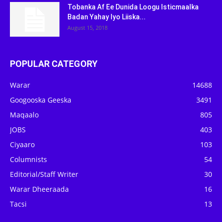
Tobanka Af Ee Dunida Loogu Isticmaalka
Badan Yahay Iyo Liiska...
August 15, 2018
POPULAR CATEGORY
Warar
14688
Googooska Geeska
3491
Maqaalo
805
JOBS
403
Ciyaaro
103
Columnists
54
Editorial/Staff Writer
30
Warar Dheeraada
16
Tacsi
13