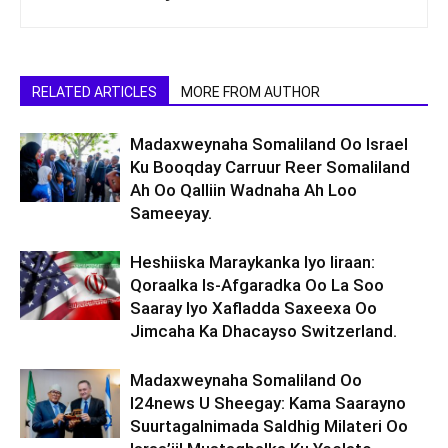
RELATED ARTICLES
MORE FROM AUTHOR
Madaxweynaha Somaliland Oo Israel
Ku Booqday Carruur Reer Somaliland
Ah Oo Qalliin Wadnaha Ah Loo
Sameeyay.
Heshiiska Maraykanka Iyo Iiraan:
Qoraalka Is-Afgaradka Oo La Soo
Saaray Iyo Xafladda Saxeexa Oo
Jimcaha Ka Dhacayso Switzerland.
Madaxweynaha Somaliland Oo
I24news U Sheegay: Kama Saarayno
Suurtagalnimada Saldhig Milateri Oo