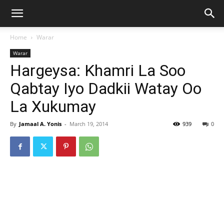
Home
Warar
Warar
Hargeysa: Khamri La Soo
Qabtay Iyo Dadkii Watay Oo
La Xukumay
By
Jamaal A. Yonis
-
March 19, 2014
939
0