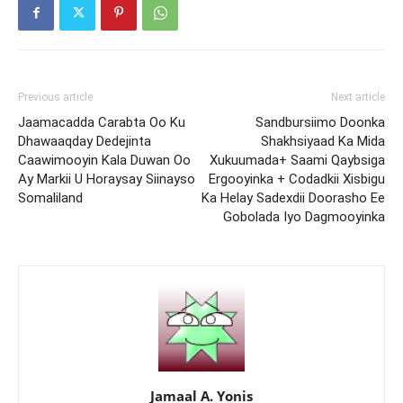
Previous article
Next article
Jaamacadda Carabta Oo Ku
Sandbursiimo Doonka
Dhawaaqday Dedejinta
Shakhsiyaad Ka Mida
Caawimooyin Kala Duwan Oo
Xukuumada+ Saami Qaybsiga
Ay Markii U Horaysay Siinayso
Ergooyinka + Codadkii Xisbigu
Somaliland
Ka Helay Sadexdii Doorasho Ee
Gobolada Iyo Dagmooyinka
Jamaal A. Yonis