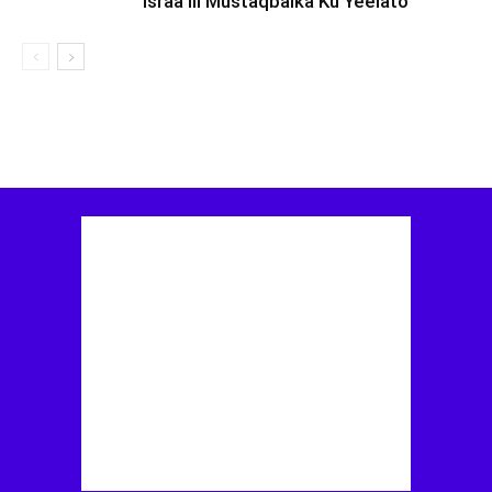
Israa’iil Mustaqbalka Ku Yeelato