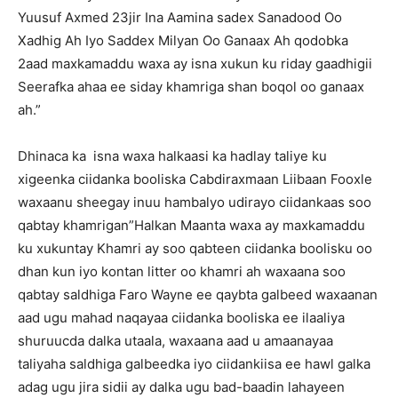
Yuusuf Axmed 23jir Ina Aamina sadex Sanadood Oo
Xadhig Ah Iyo Saddex Milyan Oo Ganaax Ah qodobka
2aad maxkamaddu waxa ay isna xukun ku riday gaadhigii
Seerafka ahaa ee siday khamriga shan boqol oo ganaax
ah.”
Dhinaca ka isna waxa halkaasi ka hadlay taliye ku
xigeenka ciidanka booliska Cabdiraxmaan Liibaan Fooxle
waxaanu sheegay inuu hambalyo udirayo ciidankaas soo
qabtay khamrigan”Halkan Maanta waxa ay maxkamaddu
ku xukuntay Khamri ay soo qabteen ciidanka boolisku oo
dhan kun iyo kontan litter oo khamri ah waxaana soo
qabtay saldhiga Faro Wayne ee qaybta galbeed waxaanan
aad ugu mahad naqayaa ciidanka booliska ee ilaaliya
shuruucda dalka utaala, waxaana aad u amaanayaa
taliyaha saldhiga galbeedka iyo ciidankiisa ee hawl galka
adag ugu jira sidii ay dalka ugu bad-baadin lahayeen