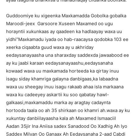
Guddoomiye ku xigeenka Maxkamadda Gobolka gobalka
Maroodi-jeex Garsoore Xuseen Maxamed oo ugu
horayntii xukunkaas ay qaadeen ka hadlaayay waxa uu
yidhi”Maxkamadu iyada oo hab-raacaysa qodobka 103 ee
xeerka ciqaabta guud waxa ay u akhriday
eedaysanayaasha una sharaxday saddexda jawaabood ee
ay ku jaabi karaan eedaysanayaashu,eedaysanaha
kowaad waxa uu maxkamada horteeda ka qirtay inuu
isagu siday khamriga galayna danbigaas,ka labaadna
waxa uu sheegay inuu isagu rakaab ahaa isla markaana
waxa ku cadeeyey askartii ku soo qabatay hawl-
galkaasi,maxkamaddu marka ay aragtay cadaynta
hortooda taala oo ah 35 shirkaan oo khamri ah.waxa ay ku
xukuntay danbiilayaasha kala ah Maxamed Ismaaciil
Aadan 35jir Ina Aniisa sadex Sanadood Oo Xadhig Ah Iyo
Saddex Milyan Oo Ganaax Ah Eedaysanaha 2-aad Cabdi