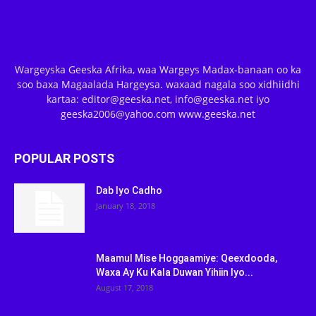
Wargeyska Geeska Afrika, waa Wargeys Madax-banaan oo ka
soo baxa Magaalada Hargeysa. waxaad nagala soo xidhiidhi
kartaa: editor@geeska.net, info@geeska.net iyo
geeska2006@yahoo.com www.geeska.net
POPULAR POSTS
Dab Iyo Cadho
January 18, 2018
Maamul Mise Hoggaamiye: Qeexdooda,
Waxa Ay Ku Kala Duwan Yihiin Iyo...
August 17, 2018