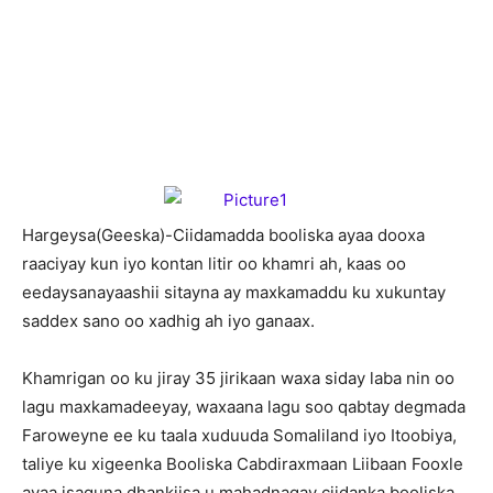
H
argeysa(Geeska)-Ciidamadda booliska ayaa dooxa
raaciyay kun iyo kontan litir oo khamri ah, kaas oo
eedaysanayaashii sitayna ay maxkamaddu ku xukuntay
saddex sano oo xadhig ah iyo ganaax.
Khamrigan oo ku jiray 35 jirikaan waxa siday laba nin oo
lagu maxkamadeeyay, waxaana lagu soo qabtay degmada
Faroweyne ee ku taala xuduuda Somaliland iyo Itoobiya,
taliye ku xigeenka Booliska Cabdiraxmaan Liibaan Fooxle
ayaa isaguna dhankiisa u mahadnaqay ciidanka booliska.