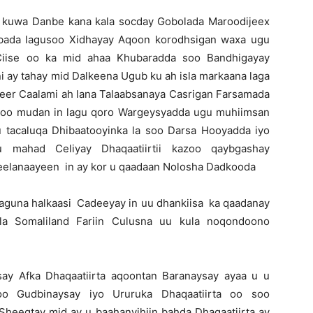
iyo kuwa Danbe kana kala socday Gobolada Maroodijeex
bada lagusoo Xidhayay Aqoon korodhsigan waxa ugu
Ciise oo ka mid ahaa Khubaradda soo Bandhigayay
 ay tahay mid Dalkeena Ugub ku ah isla markaana laga
heer Caalami ah lana Talaabsanaya Casrigan Farsamada
asoo mudan in lagu qoro Wargeysyadda ugu muhiimsan
tacaluqa Dhibaatooyinka la soo Darsa Hooyadda iyo
u mahad Celiyay Dhaqaatiirtii kazoo qaybgashay
eelanaayeen in ay kor u qaadaan Nolosha Dadkooda
saguna halkaasi Cadeeyay in uu dhankiisa ka qaadanay
ala Somaliland Fariin Culusna uu kula noqondoono
ay Afka Dhaqaatiirta aqoontan Baranaysay ayaa u u
o Gudbinaysay iyo Ururuka Dhaqaatiirta oo soo
eegtay mid ay u baahanyihiin bahda Dhaqaatiirta ay