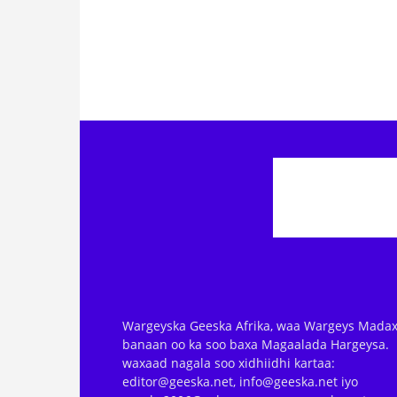
Wargeyska Geeska Afrika, waa Wargeys Madax
banaan oo ka soo baxa Magaalada Hargeysa.
waxaad nagala soo xidhiidhi kartaa:
editor@geeska.net, info@geeska.net iyo