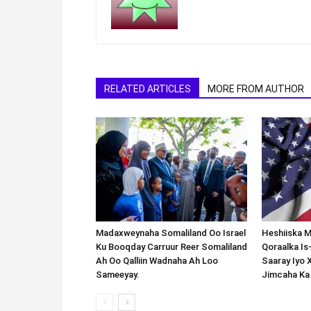
RELATED ARTICLES
MORE FROM AUTHOR
Madaxweynaha Somaliland Oo Israel
Heshiiska M
Ku Booqday Carruur Reer Somaliland
Qoraalka I
Ah Oo Qalliin Wadnaha Ah Loo
Saaray Iyo 
Sameeyay.
Jimcaha Ka