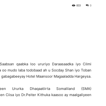
833
0
Newspaper
aabsan qaabka loo ururiyo Daraasaadka iyo Cilmi
ka oo mudo laba todobaad ah u Socday Shan iyo Toban
oo gabagabeeyay Hotel Maansoor Magaaladda Hargeysa.
n Ururka Dhaqaatiirta Somaliland (SMA)
n Ciisa iyo Dr.Peiter Kithuka kaasoo ay maalgaliyeen