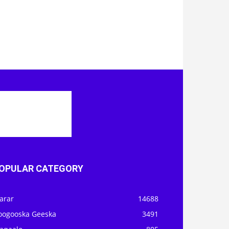
OPULAR CATEGORY
arar
14688
oogooska Geeska
3491