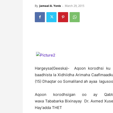
By
Jamaal A. Yonis
-
March 29, 2015
H
argeysa(Geeska)- Aqoon korodhsi ku S
baadhista la Xidhiidha Arimaha Caafimaad
(15) Dhaqtar oo Somaliland ah ayaa lagus
Aqoon korodhsigan oo ay Qabtee
waxa Tababarka Bixinayay Dr. Axmed Xusee
Hay'adda THET