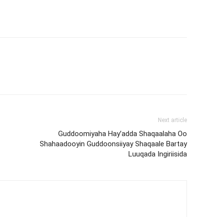
Next article
Guddoomiyaha Hay’adda Shaqaalaha Oo
Shahaadooyin Guddoonsiiyay Shaqaale Bartay
Luuqada Ingiriisida