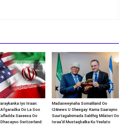
araykanka Iyo Iiraan:
Madaxweynaha Somaliland Oo
s-Afgaradka Oo La Soo
I24news U Sheegay: Kama Saarayno
Xafladda Saxeexa Oo
Suurtagalnimada Saldhig Milateri Oo
 Dhacayso Switzerland.
Israa’iil Mustaqbalka Ku Yeelato