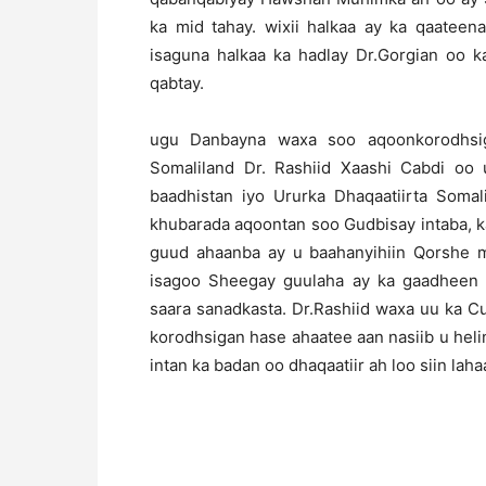
ka mid tahay. wixii halkaa ay ka qaatee
isaguna halkaa ka hadlay Dr.Gorgian oo 
qabtay.
ugu Danbayna waxa soo aqoonkorodhsig
Somaliland Dr. Rashiid Xaashi Cabdi oo 
baadhistan iyo Ururka Dhaqaatiirta Soma
khubarada aqoontan soo Gudbisay intaba, 
guud ahaanba ay u baahanyihiin Qorshe 
isagoo Sheegay guulaha ay ka gaadheen
saara sanadkasta. Dr.Rashiid waxa uu ka 
korodhsigan hase ahaatee aan nasiib u helin 
intan ka badan oo dhaqaatiir ah loo siin la