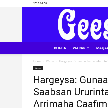
2026-08-08
BOGGA
WARAR
MAQA
Home
Warar
Hargeysa: Gunaanadka Tababar Ku S
Warar
Hargeysa: Gunaa
Saabsan Ururinta
Arrimaha Caafi