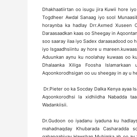
Dhakhaatiirtan oo isugu jira Kuwii hore 
Togdheer Awdal Sanaag iyo sool Munaasi
horaynba ka hadlay Drr.Axmed Xuseen 
Daraasaadkan kaas oo Sheegay in Aqoontani
soo saaray ilaa iyo Sadex daraasadood oo 
iyo Isgaadhsiintu ay hore u mareen.kuwa
Aduunkan aynu ku noolahay kuwaas oo ku 
Dhalaanka Xiliga Foosha Islamarkaan 
Aqoonkorodhsigan oo uu sheegay in ay u h
Dr.Pieter oo ka Socday Dalka Kenya ayaa I
Aqoonkorodhsi la xidhiidha Nabadda ta
Wadankiisii.
Dr.Gudoon oo iyadanu iyaduna ku hadlays
mahadnaqday Khubarada Casharadda so
qabanqabiyay Hawshan Muhimka ah oo ay Sh