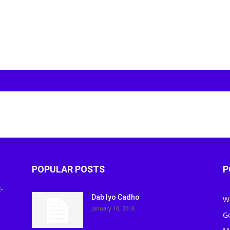
POPULAR POSTS
P
-
Dab Iyo Cadho
W
January 18, 2018
G