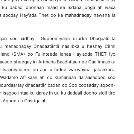
na ku dabaqi doonaan maad ee isdaba jooga ah waxa
ka socday Hay'ada Thet oo ka mahadnaqay hawsha la
an soo xidhay Gudoomiyaha ururka Dhaqaatiirta
u mahadnaqay Dhaqaatiirtii nasiibka u heshay Cilmi
liland (SMA) oo Fulinteeda lahaa Hay'adda THET iyo
kaasoo sheegay in Arimaha Baadhitaan ee Caafimaadku
miisaaniyadeed oo aad u fudud waxwayna qabankara,
 Wadamo Afrikaan ah oo Kumanaan daraasadood soo
Cudurdaartay dhaqaatiir badan oo Soo codsaday aqoon-
isagoo intaa ku daray in uu ku dadaali doono sidii tiro
haa Aqoontan Casriga ah