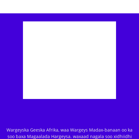
Wargeyska Geeska Afrika, waa Wargeys Madax-banaan oo ka
soo baxa Magaalada Hargeysa. waxaad nagala soo xidhiidhi