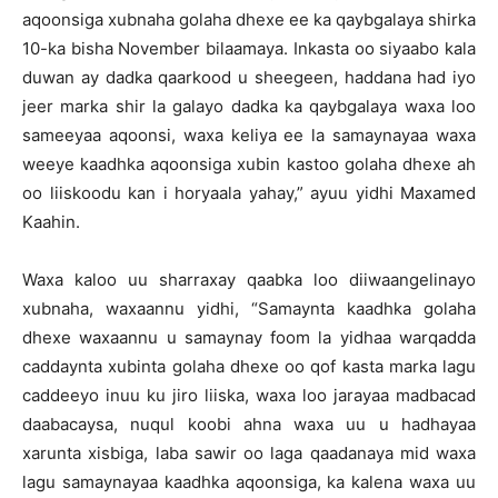
aqoonsiga xubnaha golaha dhexe ee ka qaybgalaya shirka
10-ka bisha November bilaamaya. Inkasta oo siyaabo kala
duwan ay dadka qaarkood u sheegeen, haddana had iyo
jeer marka shir la galayo dadka ka qaybgalaya waxa loo
sameeyaa aqoonsi, waxa keliya ee la samaynayaa waxa
weeye kaadhka aqoonsiga xubin kastoo golaha dhexe ah
oo liiskoodu kan i horyaala yahay,” ayuu yidhi Maxamed
Kaahin.
Waxa kaloo uu sharraxay qaabka loo diiwaangelinayo
xubnaha, waxaannu yidhi, “Samaynta kaadhka golaha
dhexe waxaannu u samaynay foom la yidhaa warqadda
caddaynta xubinta golaha dhexe oo qof kasta marka lagu
caddeeyo inuu ku jiro liiska, waxa loo jarayaa madbacad
daabacaysa, nuqul koobi ahna waxa uu u hadhayaa
xarunta xisbiga, laba sawir oo laga qaadanaya mid waxa
lagu samaynayaa kaadhka aqoonsiga, ka kalena waxa uu