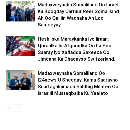
Madaxweynaha Somaliland Oo Israel
Ku Booqday Carruur Reer Somaliland
Ah Oo Qalliin Wadnaha Ah Loo
Sameeyay.
Heshiiska Maraykanka Iyo Iiraan:
Qoraalka Is-Afgaradka Oo La Soo
Saaray Iyo Xafladda Saxeexa Oo
Jimcaha Ka Dhacayso Switzerland.
Madaxweynaha Somaliland Oo
I24news U Sheegay: Kama Saarayno
Suurtagalnimada Saldhig Milateri Oo
Israa’iil Mustaqbalka Ku Yeelato