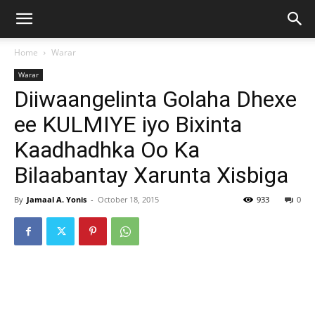
Home
Warar
Warar
Diiwaangelinta Golaha Dhexe
ee KULMIYE iyo Bixinta
Kaadhadhka Oo Ka
Bilaabantay Xarunta Xisbiga
By
Jamaal A. Yonis
-
October 18, 2015
933
0