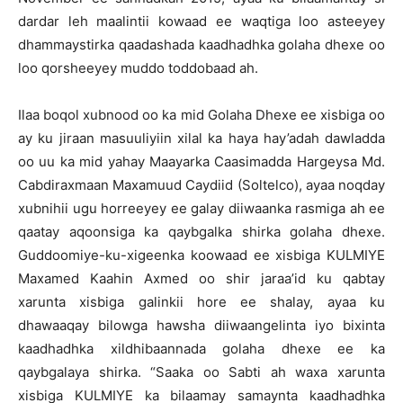
dardar leh maalintii kowaad ee waqtiga loo asteeyey
dhammaystirka qaadashada kaadhadhka golaha dhexe oo
loo qorsheeyey muddo toddobaad ah.
Ilaa boqol xubnood oo ka mid Golaha Dhexe ee xisbiga oo
ay ku jiraan masuuliyiin xilal ka haya hay’adah dawladda
oo uu ka mid yahay Maayarka Caasimadda Hargeysa Md.
Cabdiraxmaan Maxamuud Caydiid (Soltelco), ayaa noqday
xubnihii ugu horreeyey ee galay diiwaanka rasmiga ah ee
qaatay aqoonsiga ka qaybgalka shirka golaha dhexe.
Guddoomiye-ku-xigeenka koowaad ee xisbiga KULMIYE
Maxamed Kaahin Axmed oo shir jaraa’id ku qabtay
xarunta xisbiga galinkii hore ee shalay, ayaa ku
dhawaaqay bilowga hawsha diiwaangelinta iyo bixinta
kaadhadhka xildhibaannada golaha dhexe ee ka
qaybgalaya shirka. “Saaka oo Sabti ah waxa xarunta
xisbiga KULMIYE ka bilaamay samaynta kaadhadhka