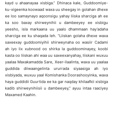
kayd u ahaanayaa xisbiga.” Dhinaca kale, Guddoomiye-
ku-xigeenka koowaad waxa uu sheegay in golahan dhexe
ee loo samaynayo aqoonsigu yahay liiska sharciga ah ee
ka soo baxay shirweynihii u dambeeyey ee xisbigu
yeesho, isla markaana uu yaalo dhammaan hay’adaha
sharciga ee ku shaqada leh. “Liiskan golaha dhexe waxa
saxeexay guddoomiyihii shirweynaha oo wasiir Cadami
ah iyo lix xubnood oo shirka la guddoominayey, koobi
kasta oo liiskan ahi waa uu saxeexanyahay, liiskani wuxuu
yaalaa Maxakamadda Sare, Xeer-ilaalinta, waxa uu yaalaa
guddida diiwaangelinta ururrada siyaasiga ah iyo
xisbiyada, wuxuu yaal Komishanka Doorashooyinka, waxa
haya guddidii Guurtida ee ka gar naqday khilaafkii xisbiga
kadib shirweynihiisii u dambeeyey,” ayuu intaa raaciyey
Maxamed Kaahin.