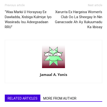
Previous article
Next article
“Waa Markii U Horaysay Ee
Xarunta Ex Hargeisa Women’s
Dawladda, Xisbiga Kulmiye Iyo
Club Oo La Sheegay In Nin
Wasiiradu Isu Adeegsadaan
Ganacsade Ah Ay Xukuumadu
RRU”
Ka Iibisay
Jamaal A. Yonis
RELATED ARTICLES
MORE FROM AUTHOR