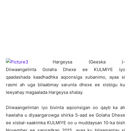
H
argeysa (Geeska )-
Diiwaangelinta Golaha Dhexe ee KULMIYE iyo
qaadashada kaadhadhka aqoonsiga xubanimo, ayaa si
rasmi ah uga bilaabmay xarunta dhexe ee xisbigu ku
leeyahay magaalada Hargeysa shalay.
Diiwaangelintan iyo bixinta aqoonsigan oo qayb ka ah
hawlaha u diyaargarowga shirka 5-aad ee Golaha Dhexe
ee xisbal-xaakimka KULMIYE oo u muddaysan 10-ka bish
November ee sannadkan 2015, ayaa ku bilaamantay si