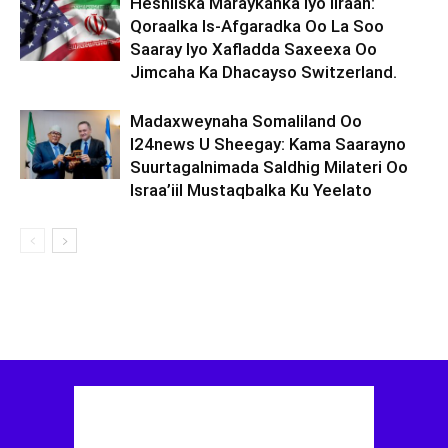
Heshiiska Maraykanka Iyo Iiraan:
Qoraalka Is-Afgaradka Oo La Soo
Saaray Iyo Xafladda Saxeexa Oo
Jimcaha Ka Dhacayso Switzerland.
Madaxweynaha Somaliland Oo
I24news U Sheegay: Kama Saarayno
Suurtagalnimada Saldhig Milateri Oo
Israa’iil Mustaqbalka Ku Yeelato