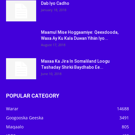
Dab Iyo Cadho
January 18, 2018
Maamul Mise Hoggaamiye: Qeexdooda,
Waxa Ay Ku Kala Duwan Yihiin Iyo...
August 17, 2018
Maxaa Ka Jira In Somaliland Loogu
Tashaday Shirkii Baydhabo Ee...
June 10, 2018
POPULAR CATEGORY
Warar
14688
Googooska Geeska
3491
Maqaalo
805