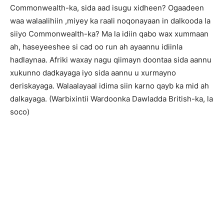
Commonwealth-ka, sida aad isugu xidheen? Ogaadeen
waa walaalihiin ,miyey ka raali noqonayaan in dalkooda la
siiyo Commonwealth-ka? Ma la idiin qabo wax xummaan
ah, haseyeeshee si cad oo run ah ayaannu idiinla
hadlaynaa. Afriki waxay nagu qiimayn doontaa sida aannu
xukunno dadkayaga iyo sida aannu u xurmayno
deriskayaga. Walaalayaal idima siin karno qayb ka mid ah
dalkayaga. (Warbixintii Wardoonka Dawladda British-ka, la
soco)