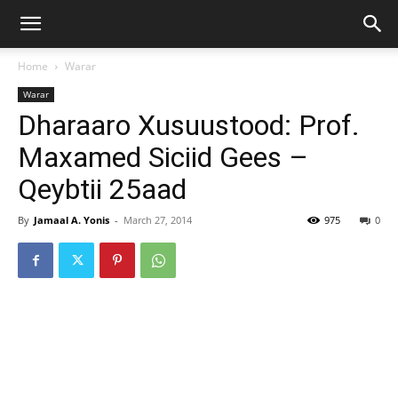
Home
Warar
Warar
Dharaaro Xusuustood: Prof.
Maxamed Siciid Gees –
Qeybtii 25aad
By
Jamaal A. Yonis
-
March 27, 2014
975
0