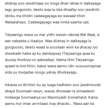
diidnay soo-jeedintaas oo looga dhan lahaa in dalkayaga
lagu googoosto; deeto waa la iska dhaafay soo-jeedintii.
Idinku ma tihidin cadawgayaga ee waxaad tihiin
Walaalahayo. Cadawgayagu waa ninka saanta cad.
Talyaanigu waxa uu mar yidhi waxan rabnaa Wal Waal, si
aan nabadda u illaaliyo. Waa diidnay in dalkayaga la
googoosto, deeto waad la socotaan wixii ka dhacay iyo
sheekadii halka ay ku dambaysay (Talyaaniga ayaa ku
duulay Itoobiya oo qabsaday). Idama lihin Talyaaniga
ayaad la mid tihiin, balse waxa aannu idin xusuusinaynaa
sida uu muqadas noogu yahay dhulkayagu.
Inkasta oo Biritish-ku ay isaga hadheen soo-jeedintoodii
ahayd Soomaali-weyn, waxay dhowaan la yimaadeen
midawga Soomaaliya iyo Maxmiyadii Somaliland. Kama
aannu hor iman arrintaasi inay dhacdo… Waxa aan ka