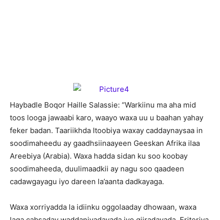
Haybadle Boqor Haille Salassie: “Warkiinu ma aha mid
toos looga jawaabi karo, waayo waxa uu u baahan yahay
feker badan. Taariikhda Itoobiya waxay caddaynaysaa in
soodimaheedu ay gaadhsiinaayeen Geeskan Afrika ilaa
Areebiya (Arabia). Waxa hadda sidan ku soo koobay
soodimaheeda, duulimaadkii ay nagu soo qaadeen
cadawgayagu iyo dareen la’aanta dadkayaga.
Waxa xorriyadda la idiinku oggolaaday dhowaan, waxa
laga cabsaday waddaniyadayada iyo qiiradayada. Eriteriya