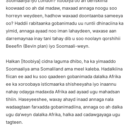
Soomaaliya iyo London? Itoobiya oo ah deriskiina
koowaad oo ah dal madaw, maxaad annaga noogu soo
horreyn weydeen, hadhow waxaad doontaanba sameeya
oo? Haddii rabitaanka gobanimadu uu runtii dhinaciina ka
yimid, annaga ayaad noo iman lahaydeen, waxase aan
darremaynaa inay tani tahay dib u soo noolayn qorshihii
Beeefin (Bevin plan) iyo Soomaali-weyn.
Halkan [Itoobiya] cidna laguma dhibo, ha ka yimaaddo
Soomaaliya ama Somaliland ama meel kaleba. Hadalkiina
fiican ee aad ku soo qaadeen gobanimada dalalka Afrika
ee ka xoroobaya isticmaarka shisheeyaha iyo inaannu
nahay odayga madaxda Afrika aad ayaad ugu mahadsan
tihiin. Haseyeeshee, waxay ahayd inaad annaga nala
wadaagtaan farxadda gobanimadiina, annaga oo ah dalka
ugu da’weyn dalalka Afrika, halka aad cadawgayaga ugu
tagteen.