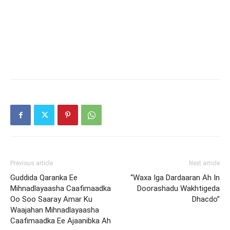
Previous article
Next article
Guddida Qaranka Ee
“Waxa Iga Dardaaran Ah In
Mihnadlayaasha Caafimaadka
Doorashadu Wakhtigeda
Oo Soo Saaray Amar Ku
Dhacdo”
Waajahan Mihnadlayaasha
Caafimaadka Ee Ajaanibka Ah