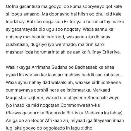
Qofna gacantiisa ma gooyo, oo kuma sooryeeyo qof kale
si loogu amaano. Ma doonayno hal hiish oo dhul cid kale
leedahay. Bal soo eega sida Eriteriya u horumartay markii
ay gacantayada dib ugu soo noqotay. Waxa aannu ka
dhisnay mashaariic beerood, waxaannu ka dhisnay
cusbataalo, dugsiyo iyo wershado, ma tirin karo
mashaariicda horumarinta ah ee aan ka fulinay Eriteriya.
Wasiirkayga Arrimaha Gudaha oo Badhasaab ka ahaa
ayaad ka warsan kartaan arrimahaas haddii aad rabtaan…
Waxa aynu nahay dad walaalo ah, waxase xidhiidhkeena
xummaynaya qorshii hore ee isticmaarka. Markaad
Muqdisho tagteen, waxad u ololayseen Soomaali-weyn
iyo inaad ka mid noqotaan Commonwealth-ka
(Barwaaqasoornka Boqorada Biritisku Madaxda ka tahay).
Aniga oo ah Boqor Afrikaan ah, miyaad iga filaysaan inaan
lug iska gooyo oo oggolaado in lagu xidho