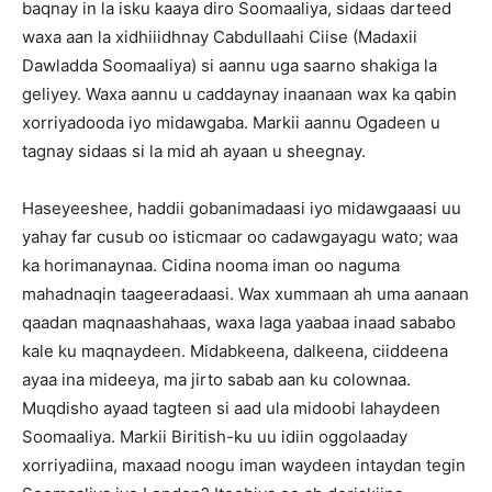
baqnay in la isku kaaya diro Soomaaliya, sidaas darteed
waxa aan la xidhiiidhnay Cabdullaahi Ciise (Madaxii
Dawladda Soomaaliya) si aannu uga saarno shakiga la
geliyey. Waxa aannu u caddaynay inaanaan wax ka qabin
xorriyadooda iyo midawgaba. Markii aannu Ogadeen u
tagnay sidaas si la mid ah ayaan u sheegnay.
Haseyeeshee, haddii gobanimadaasi iyo midawgaaasi uu
yahay far cusub oo isticmaar oo cadawgayagu wato; waa
ka horimanaynaa. Cidina nooma iman oo naguma
mahadnaqin taageeradaasi. Wax xummaan ah uma aanaan
qaadan maqnaashahaas, waxa laga yaabaa inaad sababo
kale ku maqnaydeen. Midabkeena, dalkeena, ciiddeena
ayaa ina mideeya, ma jirto sabab aan ku colownaa.
Muqdisho ayaad tagteen si aad ula midoobi lahaydeen
Soomaaliya. Markii Biritish-ku uu idiin oggolaaday
xorriyadiina, maxaad noogu iman waydeen intaydan tegin