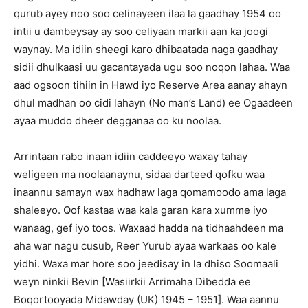
qurub ayey noo soo celinayeen ilaa la gaadhay 1954 oo
intii u dambeysay ay soo celiyaan markii aan ka joogi
waynay. Ma idiin sheegi karo dhibaatada naga gaadhay
sidii dhulkaasi uu gacantayada ugu soo noqon lahaa. Waa
aad ogsoon tihiin in Hawd iyo Reserve Area aanay ahayn
dhul madhan oo cidi lahayn (No man’s Land) ee Ogaadeen
ayaa muddo dheer degganaa oo ku noolaa.
Arrintaan rabo inaan idiin caddeeyo waxay tahay
weligeen ma noolaanaynu, sidaa darteed qofku waa
inaannu samayn wax hadhaw laga qomamoodo ama laga
shaleeyo. Qof kastaa waa kala garan kara xumme iyo
wanaag, gef iyo toos. Waxaad hadda na tidhaahdeen ma
aha war nagu cusub, Reer Yurub ayaa warkaas oo kale
yidhi. Waxa mar hore soo jeedisay in la dhiso Soomaali
weyn ninkii Bevin [Wasiirkii Arrimaha Dibedda ee
Boqortooyada Midawday (UK) 1945 – 1951]. Waa aannu