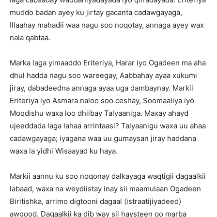
muddo badan ayey ku jirtay gacanta cadawgayaga,
Illaahay mahadii waa nagu soo noqotay, annaga ayey wax
nala qabtaa.
Marka laga yimaaddo Eriteriya, Harar iyo Ogadeen ma aha
dhul hadda nagu soo wareegay, Aabbahay ayaa xukumi
jiray, dabadeedna annaga ayaa uga dambaynay. Markii
Eriteriya iyo Asmara naloo soo ceshay, Soomaaliya iyo
Moqdishu waxa loo dhiibay Talyaaniga. Maxay ahayd
ujeeddada laga lahaa arrintaasi? Talyaanigu waxa uu ahaa
cadawgayaga; iyagana waa uu gumaysan jiray haddana
waxa la yidhi Wisaayad ku haya.
Markii aannu ku soo noqonay dalkayaga waqtigii dagaalkii
labaad, waxa na weydiistay inay sii maamulaan Ogadeen
Biritishka, arrimo digtooni dagaal (istraatijiyadeed)
awgood. Dagaalkii ka dib way sii haysteen oo marba