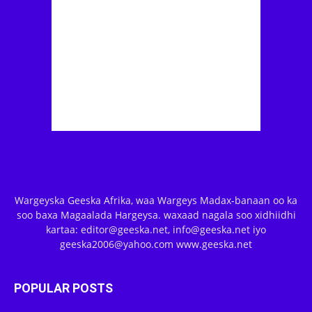
Wargeyska Geeska Afrika, waa Wargeys Madax-banaan oo ka
soo baxa Magaalada Hargeysa. waxaad nagala soo xidhiidhi
kartaa: editor@geeska.net, info@geeska.net iyo
geeska2006@yahoo.com www.geeska.net
POPULAR POSTS