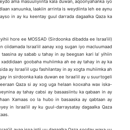
weydo ama masuuliyiinta kala duwan, aqoonyahanka iyo
laan xanuunka, laakiin arrinta is weydiinta leh ee aynu
nayso in ay ku keentay guul darrada dagaalka Qaza ka
yihii hore ee MOSSAD (Sirdoonka dibadda ee Israa’iil)
n ciidamada Israa’iil aanay xog sugan iyo macluumaad
taasina ay sabab u tahay in ay beegsan kari la’ yihiin
ay xaddidaan goobaha muhiimka ah ee ay tahay in ay ka
da ay Israa’iil ugu fashilantay in ay xogta muhiimka ah
 in sirdoonka kala duwan ee Israa’iil ay u suurtogeli
beeraan Qaza si ay xog uga helaan kooxaha wax iska-
 weynina ay tahay cabsi ay basaasiintu ka qabaan in ay
r ahaan Xamaas oo la hubo in basaaska ay qabtaan ay
ey in Israa’iil ay ku guul-darraysatay dagaalka Qaza
taas.
Israa’iil ayaa isna intii uu dagaalka Qaza socday waxa uu