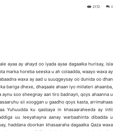
2172
0
Newspaper
 kale ayaa ay ahayd oo iyada ayaa dagaalka hurisay, isla
bta marka horeba seeska u ah colaadda, waayo waxa ay
 labaadna waxa ay aad u suuqgeysay oo dunida oo dhan
olka bariga dhexe, dhaqaale ahaan iyo miilateri ahaanba,
a aynu soo sheegnay aan tiro badnayn, qoys ahaanna u
hasaaruhu sii xooggan u gaadho qoys kasta, arrimahaas
aa Yuhuudda ku qasbaya in khasaaraheeda ay intii
addiga uu leeyahayna aanay warbaahinta dibadda u
tahay, haddana doorkan khasaaraha dagaalka Qaza waxa