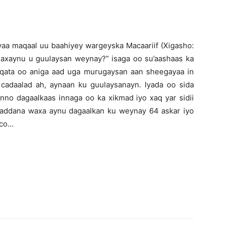
yaa maqaal uu baahiyey wargeyska Macaariif (Xigasho:
Maxaynu u guulaysan weynay?” isaga oo su’aashaas ka
uqata oo aniga aad uga murugaysan aan sheegayaa in
cadaalad ah, aynaan ku guulaysanayn. Iyada oo sida
nno dagaalkaas innaga oo ka xikmad iyo xaq yar sidii
 haddana waxa aynu dagaalkan ku weynay 64 askar iyo
oco…