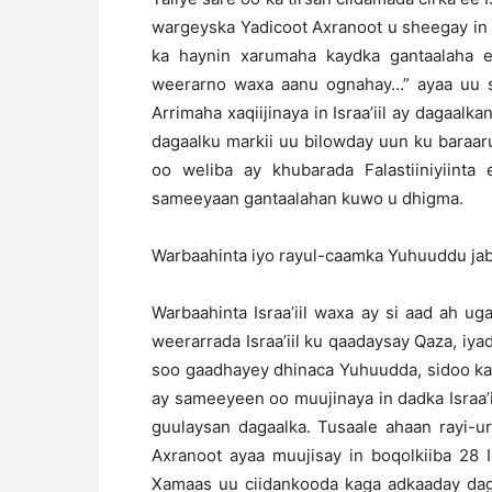
wargeyska Yadicoot Axranoot u sheegay in
ka haynin xarumaha kaydka gantaalaha
weerarno waxa aanu ognahay…” ayaa uu sa
Arrimaha xaqiijinaya in Israa’iil ay dagaalka
dagaalku markii uu bilowday uun ku baraaru
oo weliba ay khubarada Falastiiniyiint
sameeyaan gantaalahan kuwo u dhigma.
Warbaahinta iyo rayul-caamka Yuhuuddu jab
Warbaahinta Israa’iil waxa ay si aad ah ug
weerarrada Israa’iil ku qaadaysay Qaza, iy
soo gaadhayey dhinaca Yuhuudda, sidoo kale
ay sameeyeen oo muujinaya in dadka Israa’
guulaysan dagaalka. Tusaale ahaan rayi-
Axranoot ayaa muujisay in boqolkiiba 28 Is
Xamaas uu ciidankooda kaga adkaaday daga