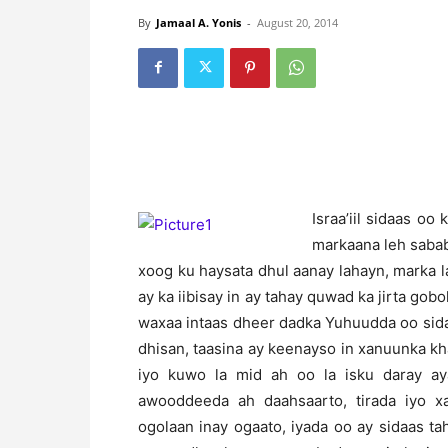
By
Jamaal A. Yonis
-
August 20, 2014
I
sraa’iil sidaas oo
markaana leh saba
xoog ku haysata dhul aanay lahayn, marka
ay ka iibisay in ay tahay quwad ka jirta gob
waxaa intaas dheer dadka Yuhuudda oo sid
dhisan, taasina ay keenayso in xanuunka k
iyo kuwo la mid ah oo la isku daray ay
awooddeeda ah daahsaarto, tirada iyo x
ogolaan inay ogaato, iyada oo ay sidaas 