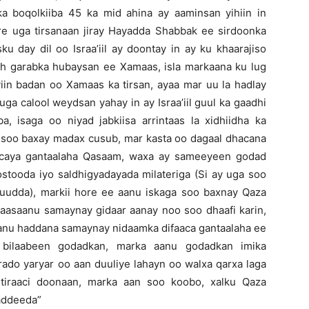
ka boqolkiiba 45 ka mid ahina ay aaminsan yihiin in
re uga tirsanaan jiray Hayadda Shabbak ee sirdoonka
sku day dil oo Israa’iil ay doontay in ay ku khaarajiso
ah garabka hubaysan ee Xamaas, isla markaana ku lug
yiin badan oo Xamaas ka tirsan, ayaa mar uu la hadlay
a calool weydsan yahay in ay Israa’iil guul ka gaadhi
, isaga oo niyad jabkiisa arrintaas la xidhiidha ka
a soo baxay madax cusub, mar kasta oo dagaal dhacana
acaya gantaalaha Qasaam, waxa ay sameeyeen godad
tooda iyo saldhigyadayada milateriga (Si ay uga soo
udda), markii hore ee aanu iskaga soo baxnay Qaza
kaasaanu samaynay gidaar aanay noo soo dhaafi karin,
anu haddana samaynay nidaamka difaaca gantaalaha ee
 bilaabeen godadkan, marka aanu godadkan imika
rado yaryar oo aan duuliye lahayn oo walxa qarxa laga
tiraaci doonaan, marka aan soo koobo, xalku Qaza
addeeda”