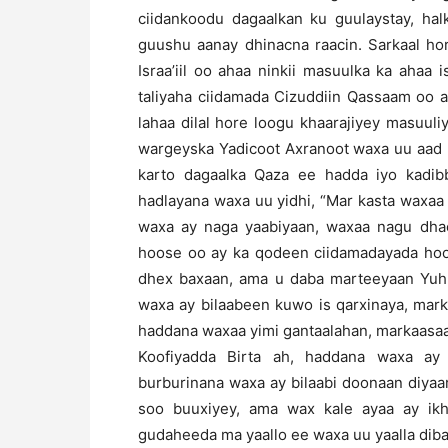
ciidankoodu dagaalkan ku guulaystay, hal
guushu aanay dhinacna raacin. Sarkaal ho
Israa’iil oo ahaa ninkii masuulka ka ahaa i
taliyaha ciidamada Cizuddiin Qassaam oo 
lahaa dilal hore loogu khaarajiyey masuuli
wargeyska Yadicoot Axranoot waxa uu aad ug
karto dagaalka Qaza ee hadda iyo kadibba
hadlayana waxa uu yidhi, “Mar kasta waxa
waxa ay naga yaabiyaan, waxaa nagu dh
hoose oo ay ka qodeen ciidamadayada hoos
dhex baxaan, ama u daba marteeyaan Yuhu
waxa ay bilaabeen kuwo is qarxinaya, mar
haddana waxaa yimi gantaalahan, markaasa
Koofiyadda Birta ah, haddana waxa ay
burburinana waxa ay bilaabi doonaan diyaa
soo buuxiyey, ama wax kale ayaa ay ikh
gudaheeda ma yaallo ee waxa uu yaalla dib