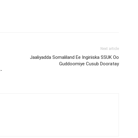
Next article
Jaaliyadda Somaliland Ee Ingiriiska SSUK Oo
Guddoomiye Cusub Dooratay
-