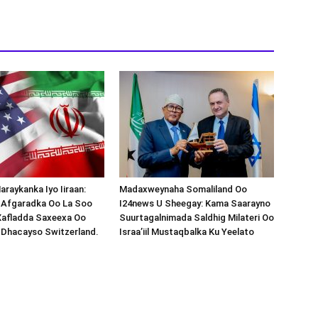
araykanka Iyo Iiraan:
Madaxweynaha Somaliland Oo
s-Afgaradka Oo La Soo
I24news U Sheegay: Kama Saarayno
Xafladda Saxeexa Oo
Suurtagalnimada Saldhig Milateri Oo
 Dhacayso Switzerland.
Israa’iil Mustaqbalka Ku Yeelato