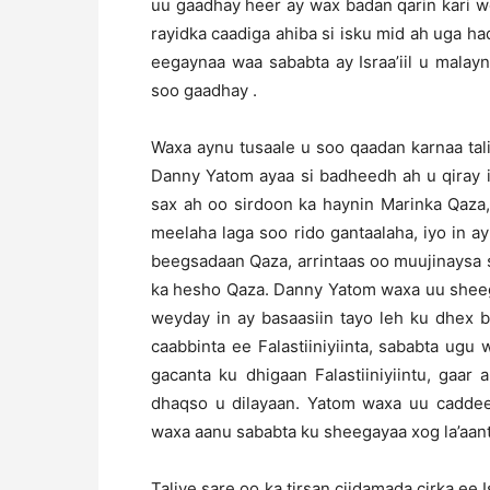
uu gaadhay heer ay wax badan qarin kari 
rayidka caadiga ahiba si isku mid ah uga had
eegaynaa waa sababta ay Israa’iil u malay
soo gaadhay .
Waxa aynu tusaale u soo qaadan karnaa tali
Danny Yatom ayaa si badheedh ah u qiray i
sax ah oo sirdoon ka haynin Marinka Qaza, 
meelaha laga soo rido gantaalaha, iyo in 
beegsadaan Qaza, arrintaas oo muujinaysa si
ka hesho Qaza. Danny Yatom waxa uu sheegay
weyday in ay basaasiin tayo leh ku dhex 
caabbinta ee Falastiiniyiinta, sababta ugu
gacanta ku dhigaan Falastiiniyiintu, gaa
dhaqso u dilayaan. Yatom waxa uu caddeey
waxa aanu sababta ku sheegayaa xog la’aan
Taliye sare oo ka tirsan ciidamada cirka ee 