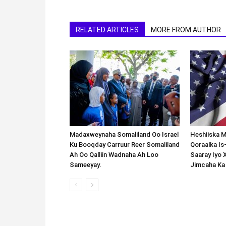
RELATED ARTICLES
MORE FROM AUTHOR
Madaxweynaha Somaliland Oo Israel
Heshiiska M
Ku Booqday Carruur Reer Somaliland
Qoraalka I
Ah Oo Qalliin Wadnaha Ah Loo
Saaray Iyo 
Sameeyay.
Jimcaha Ka