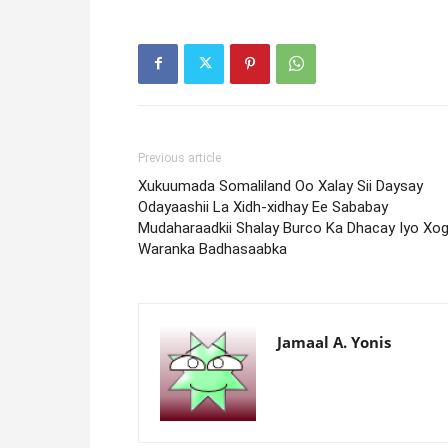
Previous article
Xukuumada Somaliland Oo Xalay Sii Daysay
Odayaashii La Xidh-xidhay Ee Sababay
Mudaharaadkii Shalay Burco Ka Dhacay Iyo Xog
Waranka Badhasaabka
Jamaal A. Yonis