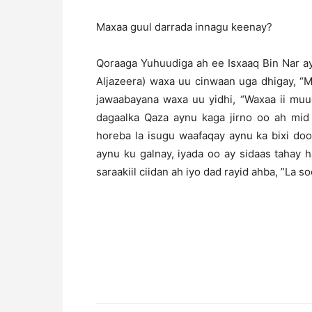
Maxaa guul darrada innagu keenay?
Qoraaga Yuhuudiga ah ee Isxaaq Bin Nar a
Aljazeera) waxa uu cinwaan uga dhigay, “
jawaabayana waxa uu yidhi, “Waxaa ii mu
dagaalka Qaza aynu kaga jirno oo ah mid 
horeba la isugu waafaqay aynu ka bixi doo
aynu ku galnay, iyada oo ay sidaas tahay
saraakiil ciidan ah iyo dad rayid ahba, ”La s