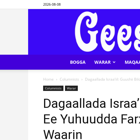
2026-08-08
BOGGA
WARAR
MAQA
Home
Columnists
Dagaallada Israa’iil: Guushii B
Columnists
Warar
Dagaallada Israa’i
Ee Yuhuudda Far
Waarin