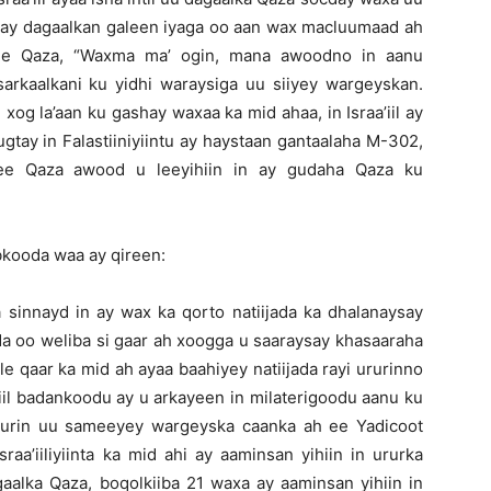
 ay dagaalkan galeen iyaga oo aan wax macluumaad ah
 ee Qaza, “Waxma ma’ ogin, mana awoodno in aanu
rkaalkani ku yidhi waraysiga uu siiyey wargeyskan.
n xog la’aan ku gashay waxaa ka mid ahaa, in Israa’iil ay
gtay in Falastiiniyiintu ay haystaan gantaalaha M-302,
a ee Qaza awood u leeyihiin in ay gudaha Qaza ku
kooda waa ay qireen:
a sinnayd in ay wax ka qorto natiijada ka dhalanaysay
ada oo weliba si gaar ah xoogga u saaraysay khasaaraha
 qaar ka mid ah ayaa baahiyey natiijada rayi ururinno
iil badankoodu ay u arkayeen in milaterigoodu aanu ku
ururin uu sameeyey wargeyska caanka ah ee Yadicoot
raa’iiliyiinta ka mid ahi ay aaminsan yihiin in ururka
alka Qaza, boqolkiiba 21 waxa ay aaminsan yihiin in