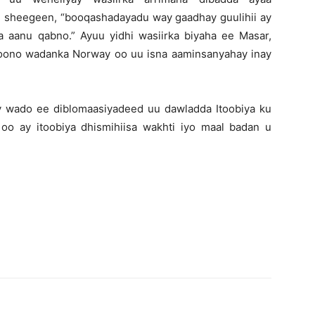
 sheegeen, “booqashadayadu way gaadhay guulihii ay
 aanu qabno.” Ayuu yidhi wasiirka biyaha ee Masar,
ono wadanka Norway oo uu isna aaminsanyahay inay
y wado ee diblomaasiyadeed uu dawladda Itoobiya ku
 oo ay itoobiya dhismihiisa wakhti iyo maal badan u