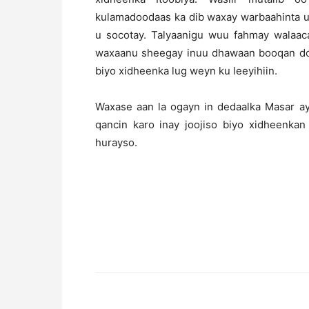
kulamadoodaas ka dib waxay warbaahinta u
u socotay. Talyaanigu wuu fahmay walaaca
waxaanu sheegay inuu dhawaan booqan do
biyo xidheenka lug weyn ku leeyihiin.
Waxase aan la ogayn in dedaalka Masar a
qancin karo inay joojiso biyo xidheenkan
hurayso.