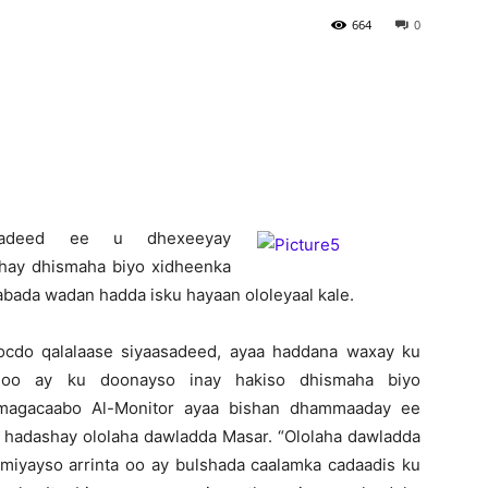
664
0
Newspaper
asiyadeed ee u dhexeeyay
dhay dhismaha biyo xidheenka
labada wadan hadda isku hayaan ololeyaal kale.
cdo qalalaase siyaasadeed, ayaa haddana waxay ku
d oo ay ku doonayso inay hakiso dhismaha biyo
 magacaabo Al-Monitor ayaa bishan dhammaaday ee
a hadashay ololaha dawladda Masar. “Ololaha dawladda
amiyayso arrinta oo ay bulshada caalamka cadaadis ku