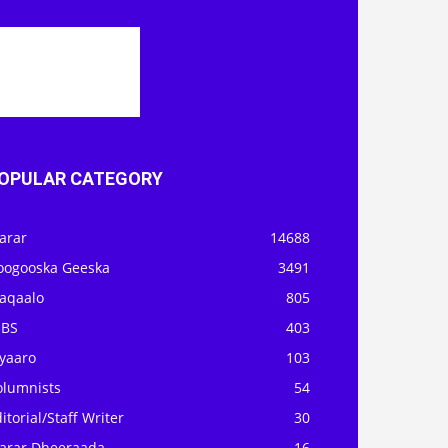
OPULAR CATEGORY
arar
14688
oogooska Geeska
3491
aqaalo
805
OBS
403
iyaaro
103
olumnists
54
itorial/Staff Writer
30
arar Dheeraada
16