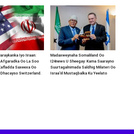
araykanka Iyo Iiraan:
Madaxweynaha Somaliland Oo
s-Afgaradka Oo La Soo
I24news U Sheegay: Kama Saarayno
Xafladda Saxeexa Oo
Suurtagalnimada Saldhig Milateri Oo
 Dhacayso Switzerland.
Israa’iil Mustaqbalka Ku Yeelato