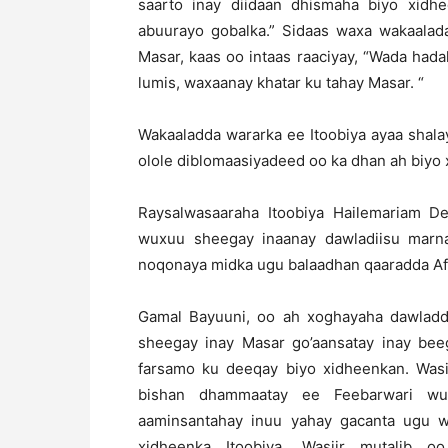
saarto inay diidaan dhismaha biyo xidh
abuurayo gobalka.” Sidaas waxa wakaalad
Masar, kaas oo intaas raaciyay, “Wada hada
lumis, waxaanay khatar ku tahay Masar. “
Wakaaladda wararka ee Itoobiya ayaa shal
olole diblomaasiyadeed oo ka dhan ah biyo 
Raysalwasaaraha Itoobiya Hailemariam D
wuxuu sheegay inaanay dawladiisu marn
noqonaya midka ugu balaadhan qaaradda Afr
Gamal Bayuuni, oo ah xoghayaha dawladda
sheegay inay Masar go’aansatay inay bee
farsamo ku deeqay biyo xidheenkan. Was
bishan dhammaatay ee Feebarwari w
aaminsantahay inuu yahay gacanta ugu 
xidheenka Itoobiya. Wasiir mutalib o