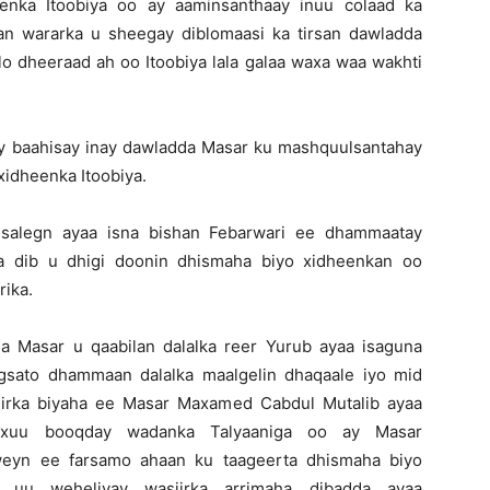
eenka Itoobiya oo ay aaminsanthaay inuu colaad ka
an wararka u sheegay diblomaasi ka tirsan dawladda
lo dheeraad ah oo Itoobiya lala galaa waxa waa wakhti
ay baahisay inay dawladda Masar ku mashquulsantahay
xidheenka Itoobiya.
esalegn ayaa isna bishan Febarwari ee dhammaatay
a dib u dhigi doonin dhismaha biyo xidheenkan oo
ika.
 Masar u qaabilan dalalka reer Yurub ayaa isaguna
gsato dhammaan dalalka maalgelin dhaqaale iyo mid
iirka biyaha ee Masar Maxamed Cabdul Mutalib ayaa
uxuu booqday wadanka Talyaaniga oo ay Masar
weyn ee farsamo ahaan ku taageerta dhismaha biyo
o uu weheliyay wasiirka arrimaha dibadda ayaa