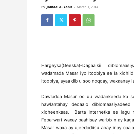
By
Jamaal A. Yonis
-
March 1, 2014
H
argeysa(Geeska)-Dagaalkii dibloma
wadamada Masar iyo Itoobiya ee la xidhii
Itoobiya, ayaa dib u soo noqday, waxaanay 
Dawladda Masar oo uu wadankeeda ka so
hawlantahay dedaalo diblomaasiyadee
xidheenkaas. Barta Internetka ee lagu
Febarwari waxay baahisay warbixin ay kag
Masar waxa ay ujeedadiisu ahay inay caal