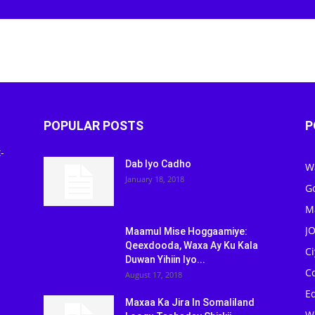
POPULAR POSTS
P
-
Dab Iyo Cadho
W
January 18, 2018
G
M
J
Maamul Mise Hoggaamiye:
Qeexdooda, Waxa Ay Ku Kala
C
Duwan Yihiin Iyo...
C
August 17, 2018
Ed
Maxaa Ka Jira In Somaliland
W