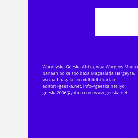
Wargeyska Geeska Afrika, waa Wargeys Madax
banaan oo ka soo baxa Magaalada Hargeysa.
waxaad nagala soo xidhiidhi kartaa:
editor@geeska.net, info@geeska.net iyo
geeska2006@yahoo.com www.geeska.net