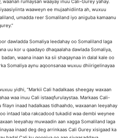
ay, waanan rumaysan waayay inuu Cali-Gurey yahay.
 siyaasiyiinta waaweyn ee mujaahidiinta ah, wuxuu
aliland, umadda reer Somaliland iyo aniguba kamaanu
gurey.”
oor dawladda Somaliya leedahay oo Somaliland laga
ana uu kor u qaadayo dhaqaalaha dawlada Somaliya,
adan, waana inaan ka sii shaqaynaa in dalal kale oo
orka Somaliya aynu aqoonsanaa wuxuu dhiirigelinayaa
wuxuu yidhi, “Markii Cali hadalkaas sheegay waxaan
haa waa inuu Cali istaaqfurulaystaa. Markaas Cali-
filayn inaad hadalkaas tidhaahdo, waxaanan leeyahay
i oo intaad laba rakcadood tukadid waa dembi weynee
 waxaan leeyahay muwaadin aan xagga Somaliland laga
inayaa inaad deg deg arrinkaas Cali Gurey xisigaad ka
ay hadal Cali ku gooniya oo aan siyaasaddaya