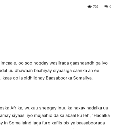
792
0
Newspaper
mcaale, oo soo noqday wasiirada gaashaandhiga iyo
dal uu dhawaan baahiyay siyaasiga caanka ah ee
 kaas oo la xidhiidhay Baasaboorka Somaliya.
Geeska Afrika, wuxuu sheegay inuu ka naxay hadalka uu
aamay siyaasi iyo mujaahid dalka abaal ku leh, “Hadalka
 in Somalialnd laga furo xafiis bixiya baasaboorada