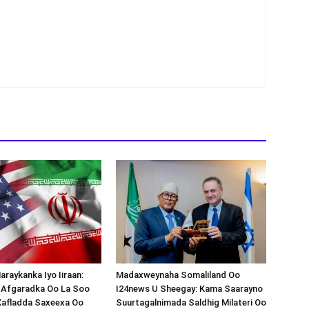
araykanka Iyo Iiraan:
Madaxweynaha Somaliland Oo
s-Afgaradka Oo La Soo
I24news U Sheegay: Kama Saarayno
Xafladda Saxeexa Oo
Suurtagalnimada Saldhig Milateri Oo