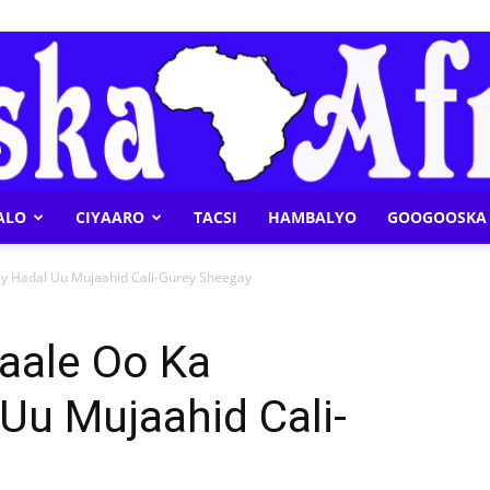
ALO
CIYAARO
TACSI
HAMBALYO
GOOGOOSKA 
Geeska
y Hadal Uu Mujaahid Cali-Gurey Sheegay
aale Oo Ka
Uu Mujaahid Cali-
Afrika