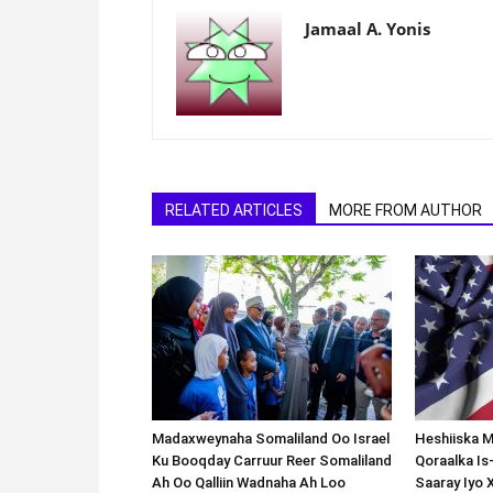
Jamaal A. Yonis
RELATED ARTICLES
MORE FROM AUTHOR
Madaxweynaha Somaliland Oo Israel
Heshiiska M
Ku Booqday Carruur Reer Somaliland
Qoraalka I
Ah Oo Qalliin Wadnaha Ah Loo
Saaray Iyo 