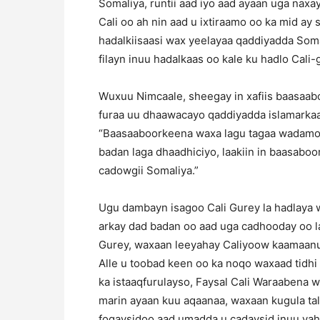
Somaliya, runtii aad iyo aad ayaan uga nax
Cali oo ah nin aad u ixtiraamo oo ka mid ay
hadalkiisaasi wax yeelayaa qaddiyadda Som
filayn inuu hadalkaas oo kale ku hadlo Cali-
Wuxuu Nimcaale, sheegay in xafiis baasaab
furaa uu dhaawacayo qaddiyadda islamarka
“Baasaaboorkeena waxa lagu tagaa wadamo b
badan laga dhaadhiciyo, laakiin in baasabo
cadowgii Somaliya.”
Ugu dambayn isagoo Cali Gurey la hadlaya 
arkay dad badan oo aad uga cadhooday oo la
Gurey, waxaan leeyahay Caliyoow kaamaanu 
Alle u toobad keen oo ka noqo waxaad tidh
ka istaaqfurulayso, Faysal Cali Waraabena
marin ayaan kuu aqaanaa, waxaan kugula tal
fogaysidoo aad umadda u cadaysid inuu yah