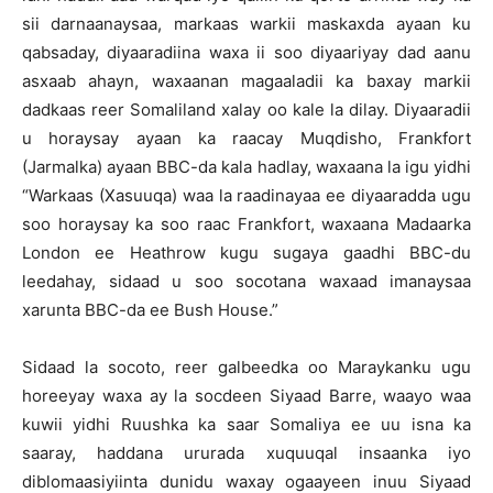
sii darnaanaysaa, markaas warkii maskaxda ayaan ku
qabsaday, diyaaradiina waxa ii soo diyaariyay dad aanu
asxaab ahayn, waxaanan magaaladii ka baxay markii
dadkaas reer Somaliland xalay oo kale la dilay. Diyaaradii
u horaysay ayaan ka raacay Muqdisho, Frankfort
(Jarmalka) ayaan BBC-da kala hadlay, waxaana la igu yidhi
“Warkaas (Xasuuqa) waa la raadinayaa ee diyaaradda ugu
soo horaysay ka soo raac Frankfort, waxaana Madaarka
London ee Heathrow kugu sugaya gaadhi BBC-du
leedahay, sidaad u soo socotana waxaad imanaysaa
xarunta BBC-da ee Bush House.”
Sidaad la socoto, reer galbeedka oo Maraykanku ugu
horeeyay waxa ay la socdeen Siyaad Barre, waayo waa
kuwii yidhi Ruushka ka saar Somaliya ee uu isna ka
saaray, haddana ururada xuquuqal insaanka iyo
diblomaasiyiinta dunidu waxay ogaayeen inuu Siyaad