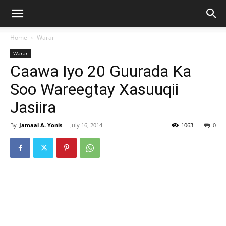
Home
Warar
Warar
Caawa Iyo 20 Guurada Ka
Soo Wareegtay Xasuuqii
Jasiira
By
Jamaal A. Yonis
-
July 16, 2014
1063
0