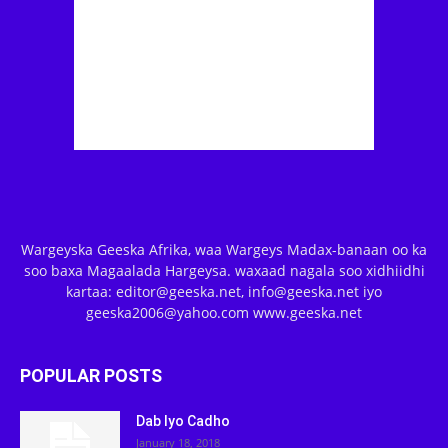
Wargeyska Geeska Afrika, waa Wargeys Madax-banaan oo ka
soo baxa Magaalada Hargeysa. waxaad nagala soo xidhiidhi
kartaa: editor@geeska.net, info@geeska.net iyo
geeska2006@yahoo.com www.geeska.net
POPULAR POSTS
Dab Iyo Cadho
January 18, 2018