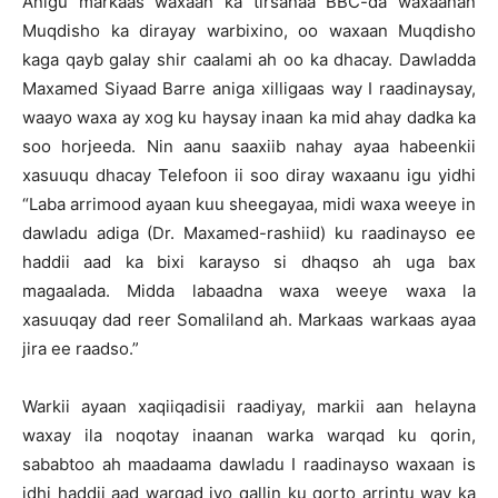
Anigu markaas waxaan ka tirsanaa BBC-da waxaanan
Muqdisho ka dirayay warbixino, oo waxaan Muqdisho
kaga qayb galay shir caalami ah oo ka dhacay. Dawladda
Maxamed Siyaad Barre aniga xilligaas way I raadinaysay,
waayo waxa ay xog ku haysay inaan ka mid ahay dadka ka
soo horjeeda. Nin aanu saaxiib nahay ayaa habeenkii
xasuuqu dhacay Telefoon ii soo diray waxaanu igu yidhi
“Laba arrimood ayaan kuu sheegayaa, midi waxa weeye in
dawladu adiga (Dr. Maxamed-rashiid) ku raadinayso ee
haddii aad ka bixi karayso si dhaqso ah uga bax
magaalada. Midda labaadna waxa weeye waxa la
xasuuqay dad reer Somaliland ah. Markaas warkaas ayaa
jira ee raadso.”
Warkii ayaan xaqiiqadisii raadiyay, markii aan helayna
waxay ila noqotay inaanan warka warqad ku qorin,
sababtoo ah maadaama dawladu I raadinayso waxaan is
idhi haddii aad warqad iyo qallin ku qorto arrintu way ka