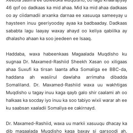
46 qof oo dadkaas ka mid ahaa. Mid ka mid ahaa dadkaas
oo ay ciidamadii arxanka darnaa ee xasuuqa sameeyay u
haysteen inuu geeriyooday ayaa ka badbaaday. Dadkaas
sababta lagu laayay waxay ahayd oo keliya qabiilka ay
dhalasho ahaan ka soo jeedeen ee Isaaq.
Haddaba, waxa habeenkaas Magaalada Muqdisho ku
sugnaa Dr. Maxamed-Rashiid Sheekh Xasan oo xiligaas
ahaa Suxufi ka tirsan laanta afka Somaliga ee BBC-da,
haddana ah wasiirul dawlaha arrimaha dibadda
Somaliland. Dr. Maxamed-Rashiid waxa uu wakhtigas
Muqdisho u tagay inuu kaga qayb galo shir caalami ah oo
halkaas ka socday iyo inuu ka soo tabiyo wixii warar ah ee
ku saabsan xaaladii Somaliya ee cakirnayd.
Dr. Maxamed-Rashiid, waxa uu markii xasuuqu dhacay ka
dib magaalada Muqdisho kaga baxay si qarsoodi ah,