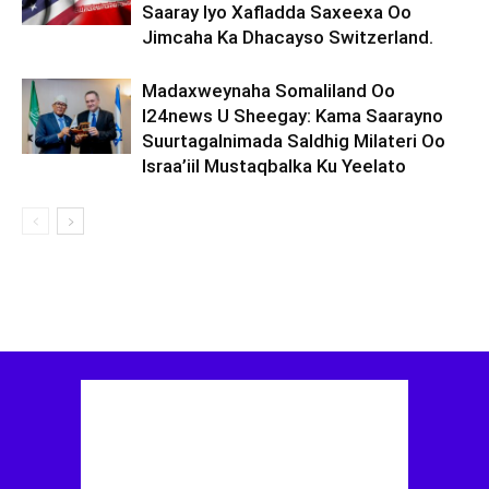
Saaray Iyo Xafladda Saxeexa Oo
Jimcaha Ka Dhacayso Switzerland.
Madaxweynaha Somaliland Oo
I24news U Sheegay: Kama Saarayno
Suurtagalnimada Saldhig Milateri Oo
Israa’iil Mustaqbalka Ku Yeelato