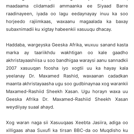
maadaama ciidamadii ammaanka ee Siyaad Barre
raadinayeen, iyada oo lagu eedaynayay inuu ka soo
horjeedo rajiimkaas, waxaanu magaalada ka baxay
subaxnimadii ku xigtay habeenkii xasuuqu dhacay.
Haddaba, wargeyska Geeska Afrika, wuxuu sanand kasta
marka ay taariikhdu wakhtigan oo kale gaadho
akhristayaashiisa u soo bandhigaa waraysi aanu sannadkii
2007 xasuuqan foosha iyo xogtii uu ka hayay kala
yeelanay Dr. Maxamed Rashid, waxaanan cadadkan
maanta akhristayaasha ugu soo gudbinaynaa xog warankii
Maxamed-Rashiid Sheekh Xasan. Ugu horayn waxa uu
Geeska Afrika Dr. Maxamed-Rashiid Sheekh Xasan
weydiiyay suaal ahayd.
Xog waran naga sii Xasuuqaas Xeebta Jasiira, adiga oo
xilligaas ahaa Suxufi ka tirsan BBC-da oo Muqdisho ku