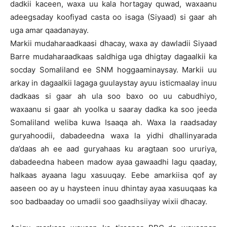
dadkii kaceen, waxa uu kala hortagay quwad, waxaanu
adeegsaday koofiyad casta oo isaga (Siyaad) si gaar ah
uga amar qaadanayay.
Markii mudaharaadkaasi dhacay, waxa ay dawladii Siyaad
Barre mudaharaadkaas saldhiga uga dhigtay dagaalkii ka
socday Somaliland ee SNM hoggaaminaysay. Markii uu
arkay in dagaalkii lagaga guulaystay ayuu isticmaalay inuu
dadkaas si gaar ah ula soo baxo oo uu cabudhiyo,
waxaanu si gaar ah yoolka u saaray dadka ka soo jeeda
Somaliland weliba kuwa Isaaqa ah. Waxa la raadsaday
guryahoodii, dabadeedna waxa la yidhi dhallinyarada
da’daas ah ee aad guryahaas ku aragtaan soo ururiya,
dabadeedna habeen madow ayaa gawaadhi lagu qaaday,
halkaas ayaana lagu xasuuqay. Eebe amarkiisa qof ay
aaseen oo ay u haysteen inuu dhintay ayaa xasuuqaas ka
soo badbaaday oo umadii soo gaadhsiiyay wixii dhacay.