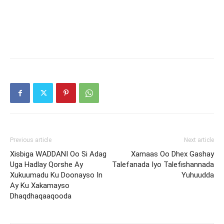
Previous article
Next article
Xisbiga WADDANI Oo Si Adag
Xamaas Oo Dhex Gashay
Uga Hadlay Qorshe Ay
Talefanada Iyo Talefishannada
Xukuumadu Ku Doonayso In
Yuhuudda
Ay Ku Xakamayso
Dhaqdhaqaaqooda