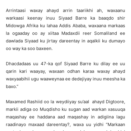
Arrintaasi waxay ahayd arrin taariikhi ah, waxaanu
warkaasi keenay inuu Siyaad Barre ka baaqdo shir
Midowga Afrika ku lahaa Addis Ababa, waxaana markaas
la ogaaday oo ay xiitaa Madaxdii reer Somaliland ee
dawlada Siyaad ku jirtay dareentay in aqalkii ku dumayo
oo way ka soo baxeen.
Dhacdadaas uu 47-ka qof Siyaad Barre ku dilay ee uu
qarin kari waayay, waxaan odhan karaa waxay ahayd
waxyaabihii ugu waaweynaa ee dedejiyay inuu meesha ka
baxo.”
Maxamed Rashiid oo la weydiiyay su’aal ahayd Digtoore,
markii adiga oo Muqdisho ku sugan aad warkan xasuuqa
maqashay ee haddana aad maqashay in adigiina lagu
raadinayo maxaad dareentay?, waxa uu yidhi “Markaan