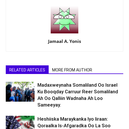
Jamaal A. Yonis
RELATED ARTICLES
MORE FROM AUTHOR
Madaxweynaha Somaliland Oo Israel
Ku Booqday Carruur Reer Somaliland
Ah Oo Qalliin Wadnaha Ah Loo
Sameeyay.
Heshiiska Maraykanka Iyo Iiraan:
Qoraalka Is-Afgaradka Oo La Soo