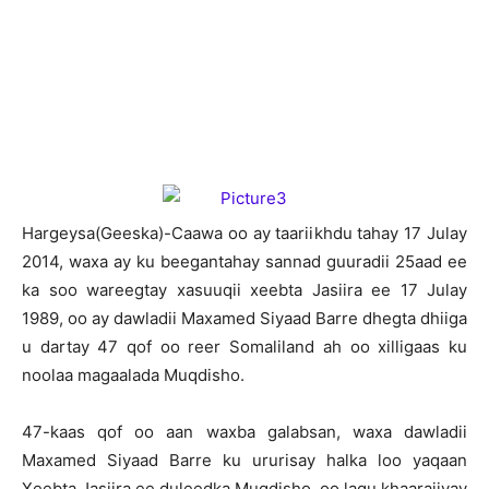
H
argeysa(Geeska)-Caawa oo ay taariikhdu tahay 17 Julay
2014, waxa ay ku beegantahay sannad guuradii 25aad ee
ka soo wareegtay xasuuqii xeebta Jasiira ee 17 Julay
1989, oo ay dawladii Maxamed Siyaad Barre dhegta dhiiga
u dartay 47 qof oo reer Somaliland ah oo xilligaas ku
noolaa magaalada Muqdisho.
47-kaas qof oo aan waxba galabsan, waxa dawladii
Maxamed Siyaad Barre ku ururisay halka loo yaqaan
Xeebta Jasiira ee duleedka Muqdisho, oo lagu khaarajiyay