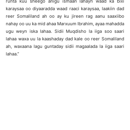
runta kuu sheego anigu ismaan lahayn waad ka bixi
karaysaa oo diyaaradda waad raaci karaysaa, laakiin dad
reer Somaliland ah oo ay ku jireen rag aanu saaxiibo
nahay oo uu ka mid ahaa Marxuum Ibrahim, ayaa mahadda
ugu weyn iska lahaa. Sidii Muqdisho la iiga soo saari
lahaa waxa uu la kaashaday dad kale oo reer Somaliland
ah, waxaana lagu guntaday sidii magaalada la iiga saari
lahaa.”