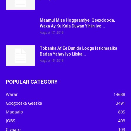
Maamul Mise Hoggaamiye: Qeexdooda,
Waxa Ay Ku Kala Duwan Yihiin Iyo...
August 17, 2018
Tobanka Af Ee Dunida Loogu Isticmaalka
Badan Yahay Iyo Liiska...
August 15, 2018
POPULAR CATEGORY
Warar
14688
Googooska Geeska
3491
Maqaalo
805
JOBS
403
Ciyaaro
103