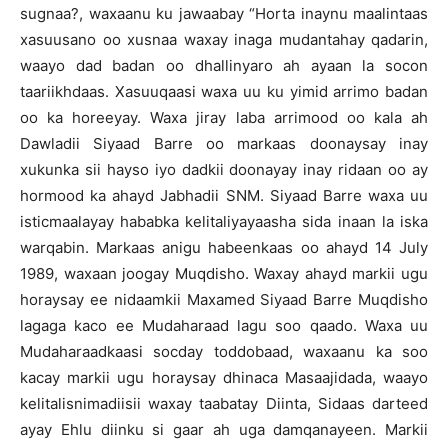
sugnaa?, waxaanu ku jawaabay “Horta inaynu maalintaas
xasuusano oo xusnaa waxay inaga mudantahay qadarin,
waayo dad badan oo dhallinyaro ah ayaan la socon
taariikhdaas. Xasuuqaasi waxa uu ku yimid arrimo badan
oo ka horeeyay. Waxa jiray laba arrimood oo kala ah
Dawladii Siyaad Barre oo markaas doonaysay inay
xukunka sii hayso iyo dadkii doonayay inay ridaan oo ay
hormood ka ahayd Jabhadii SNM. Siyaad Barre waxa uu
isticmaalayay hababka kelitaliyayaasha sida inaan la iska
warqabin. Markaas anigu habeenkaas oo ahayd 14 July
1989, waxaan joogay Muqdisho. Waxay ahayd markii ugu
horaysay ee nidaamkii Maxamed Siyaad Barre Muqdisho
lagaga kaco ee Mudaharaad lagu soo qaado. Waxa uu
Mudaharaadkaasi socday toddobaad, waxaanu ka soo
kacay markii ugu horaysay dhinaca Masaajidada, waayo
kelitalisnimadiisii waxay taabatay Diinta, Sidaas darteed
ayay Ehlu diinku si gaar ah uga damqanayeen. Markii