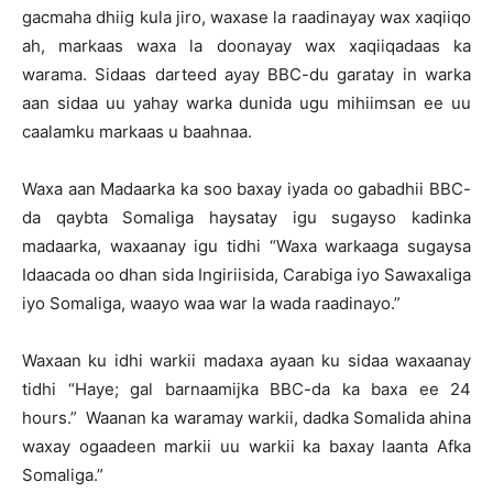
gacmaha dhiig kula jiro, waxase la raadinayay wax xaqiiqo
ah, markaas waxa la doonayay wax xaqiiqadaas ka
warama. Sidaas darteed ayay BBC-du garatay in warka
aan sidaa uu yahay warka dunida ugu mihiimsan ee uu
caalamku markaas u baahnaa.
Waxa aan Madaarka ka soo baxay iyada oo gabadhii BBC-
da qaybta Somaliga haysatay igu sugayso kadinka
madaarka, waxaanay igu tidhi “Waxa warkaaga sugaysa
Idaacada oo dhan sida Ingiriisida, Carabiga iyo Sawaxaliga
iyo Somaliga, waayo waa war la wada raadinayo.”
Waxaan ku idhi warkii madaxa ayaan ku sidaa waxaanay
tidhi “Haye; gal barnaamijka BBC-da ka baxa ee 24
hours.” Waanan ka waramay warkii, dadka Somalida ahina
waxay ogaadeen markii uu warkii ka baxay laanta Afka
Somaliga.”