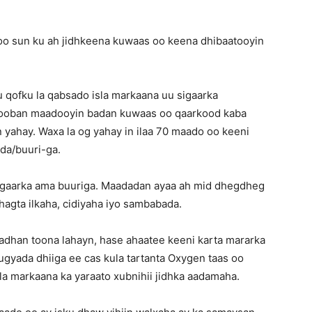
oo sun ku ah jidhkeena kuwaas oo keena dhibaatooyin
 qofku la qabsado isla markaana uu sigaarka
a kooban maadooyin badan kuwaas oo qaarkood kaba
ahay. Waxa la og yahay in ilaa 70 maado oo keeni
-da/buuri-ga.
sigaarka ama buuriga. Maadadan ayaa ah mid dhegdheg
agta ilkaha, cidiyaha iyo sambabada.
dhan toona lahayn, hase ahaatee keeni karta mararka
gyada dhiiga ee cas kula tartanta Oxygen taas oo
sla markaana ka yaraato xubnihii jidhka aadamaha.