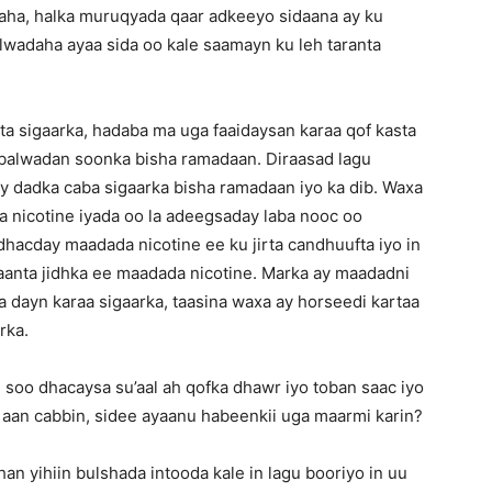
aha, halka muruqyada qaar adkeeyo sidaana ay ku
alwadaha ayaa sida oo kale saamayn ku leh taranta
sta sigaarka, hadaba ma uga faaidaysan karaa qof kasta
o balwadan soonka bisha ramadaan. Diraasad lagu
y dadka caba sigaarka bisha ramadaan iyo ka dib. Waxa
 nicotine iyada oo la adeegsaday laba nooc oo
 dhacday maadada nicotine ee ku jirta candhuufta iyo in
anaanta jidhka ee maadada nicotine. Marka ay maadadni
 dayn karaa sigaarka, taasina waxa ay horseedi kartaa
rka.
soo dhacaysa su’aal ah qofka dhawr iyo toban saac iyo
an cabbin, sidee ayaanu habeenkii uga maarmi karin?
n yihiin bulshada intooda kale in lagu booriyo in uu