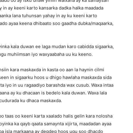
ado oo ay isku dhaw yihiin walxaha ay ka samaysan
ey in ay keeni karto kansarka dadka halka maadada
anka lana tuhunsan yahay in ay ku keeni karto
aado ayaa keena dhibaato soo gaadha dubka/maqaarka,
inka kala duwan ee laga mudan karo cabidda sigaarka,
ugu muhiimsan iyo waxyaabaha uu ku keeno.
iin kara maskaxda in kasta oo aan la haynin cilmi
een in sigaarku hoos u dhigo hawlaha maskaxda sida
ta iyo in uu ragaadiyo barashda wax cusub. Waxa intaa
aana ay ku dhacaan is bedelo kala duwan. Waxa lala
o cudurada ku dhaca maskaxda.
bo taas oo keeni karta xaalado halis gelin kara nolosha
yinka ka qayb qaata samaynta xijirta, maadadan ayaa
caba isla markaana ay degdeg hoos ugu soo dhacdo