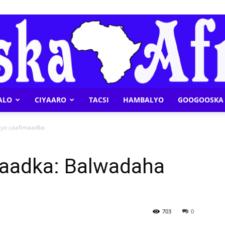
ALO
CIYAARO
TACSI
HAMBALYO
GOOGOOSKA 
Geeska
iyo caafimaadka
aadka: Balwadaha
Afrika
703
0