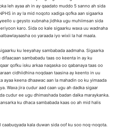
abka leh ayaa ah in ay qaadato muddo 5 sanno ah sida
y NPHS in ay la mid noqoto xadiga qofka aan sigaarka
x yeello u geysto xubnaha jidhka ugu muhiimsan sida
eriyoon karo. Sida oo kale sigaarku waxa uu wadnaha
albawlayaasha oo yaraada iyo wixii la hal maala.
sigaarku ku leeyahay sambabada aadmaha. Sigaarka
 difaacaan sambabadu taas oo keenta in ay ku
qaar qofku isku arkaa naqaska oo qabanaya taas oo
raan cidhiidhina noqdaan taasina ay keento in uu
ka ayaa keena dhaawac aan la mahadin oo ku yimaada
ya. Waxa jira cudur aad caan ugu ah dadka sigaar
3da cudur ee ugu dhimashada badan dalka maraykanka.
a kansarka ku dhaca sambabada kaas oo ah mid halis
 caabuqyada kala duwan sida oof ku soo noq-noqota.