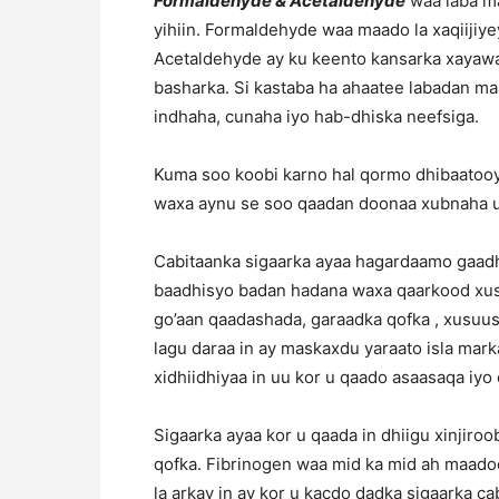
Formaldehyde & Acetaldehyde
waa laba ma
yihiin. Formaldehyde waa maado la xaqiijiy
Acetaldehyde ay ku keento kansarka xayawa
basharka. Si kastaba ha ahaatee labadan m
indhaha, cunaha iyo hab-dhiska neefsiga.
Kuma soo koobi karno hal qormo dhibaatooy
waxa aynu se soo qaadan doonaa xubnaha 
Cabitaanka sigaarka ayaa hagardaamo gaadhs
baadhisyo badan hadana waxa qaarkood xus
go’aan qaadashada, garaadka qofka , xusuus
lagu daraa in ay maskaxdu yaraato isla mark
xidhiidhiyaa in uu kor u qaado asaasaqa iy
Sigaarka ayaa kor u qaada in dhiigu xinjiroo
qofka. Fibrinogen waa mid ka mid ah maadoo
la arkay in ay kor u kacdo dadka sigaarka 