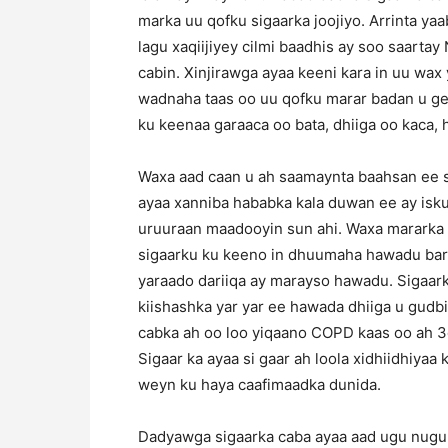
marka uu qofku sigaarka joojiyo. Arrinta ya
lagu xaqiijiyey cilmi baadhis ay soo saarta
cabin. Xinjirawga ayaa keeni kara in uu wa
wadnaha taas oo uu qofku marar badan u ge
ku keenaa garaaca oo bata, dhiiga oo kaca, h
Waxa aad caan u ah saamaynta baahsan ee 
ayaa xanniba hababka kala duwan ee ay isku
uruuraan maadooyin sun ahi. Waxa mararka 
sigaarku ku keeno in dhuumaha hawadu bara
yaraado dariiqa ay marayso hawadu. Sigaar
kiishashka yar yar ee hawada dhiiga u gudbi
cabka ah oo loo yiqaano COPD kaas oo ah 
Sigaar ka ayaa si gaar ah loola xidhiidhiya
weyn ku haya caafimaadka dunida.
Dadyawga sigaarka caba ayaa aad ugu nugul