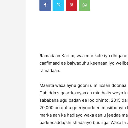
R
amadaan Kariim, waa mar kale iyo dhigane
caafimaad ee balwaduhu keenaan iyo weliba
ramadaan.
Maanta waxa aynu gooni u milicsan doonaa 
Cabidda sigaar-ka ayaa ah mid halis weyn 
sababaha ugu badan ee loo dhinto. 2015 dalk
20,000 oo qof u geeriyoodeen masiibooyin ka
marka aan ka hadlayo waxa aan u jeedaa ma
badeecadda/shiishada iyo buuriga. Waxa la