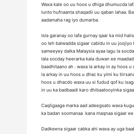
Waxa kale oo uu hoos u dhiga dhumucda laf
lunto hufnaanta shaqadii uu qaban lahaa. B
aadamaha rag iyo dumarba.
Isla garanay oo lafa gurnay qaar ka mid hali
oo leh balwadda sigaar cabidu in uu joojiy
sameeyey dalka Malaysia ayaa lagu la socda
lala socday heerarka kala duwan ee maadada
baadhitaano ah . waxa la arkay in ay hoos u
la arkay in uu hoos u dhac ku yimi ku tiirs
hoos u dhacdo waxa uu si fudud qof ku isaga
in uu ka badbaadi karo dhibaatooyinka sigaa
Caqligaaga marka aad adeegsato waxa kugu 
ka badan soomanaa kana maqnaa sigaar ee a
Dadkeena sigaar cabka ahi waxa ay uga baaha