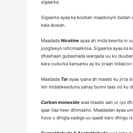
sigaarka.
Sigaarka ayaa ka kooban maadooyin badan 
kala duwan.
Maadada
Nicotine
ayaa ah mida keenta in uu
joogteeyo isticmaalkiisa. Sigaarka ayaa k
dhashaan gubashada warqada uu ku duuban y
kara cudurka kansarku ay ku jiraan tobacco
Maadada
Tar
ayaa iyana ah maado ku jirta 
leh midabkeeduna yahay bunni taas oo ku dh
Carbon monoxide
waa maado aan ur iyo dha
qaar ilaa heer dhimasho. Maadadan ayaa unu
hoos u dhigta xadiga uu qaadi karo dhiigu i