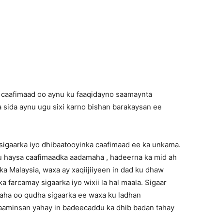
Newspaper
 caafimaad oo aynu ku faaqidayno saamaynta
 sida aynu ugu sixi karno bishan barakaysan ee
sigaarka iyo dhibaatooyinka caafimaad ee ka unkama.
ku haysa caafimaadka aadamaha , hadeerna ka mid ah
a Malaysia, waxa ay xaqiijiiyeen in dad ku dhaw
 farcamay sigaarka iyo wixii la hal maala. Sigaar
aha oo qudha sigaarka ee waxa ku ladhan
 aaminsan yahay in badeecaddu ka dhib badan tahay