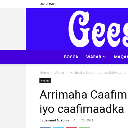
2026-08-09
BOGGA
WARAR
MAQA
Home
Warar
Arrimaha Caafimaadka: Balwadaha 
Warar
Arrimaha Caafim
iyo caafimaadka
By
Jamaal A. Yonis
-
April 23, 2021