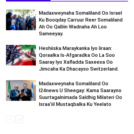
Madaxweynaha Somaliland Oo Israel
Ku Booqday Carruur Reer Somaliland
Ah Oo Qalliin Wadnaha Ah Loo
Sameeyay.
Heshiiska Maraykanka Iyo Iiraan:
Qoraalka Is-Afgaradka Oo La Soo
Saaray Iyo Xafladda Saxeexa Oo
Jimcaha Ka Dhacayso Switzerland.
Madaxweynaha Somaliland Oo
I24news U Sheegay: Kama Saarayno
Suurtagalnimada Saldhig Milateri Oo
Israa’iil Mustaqbalka Ku Yeelato