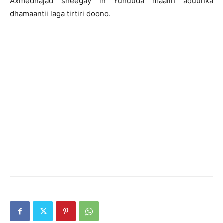
Axmednajad sheegay in Yuhuuda maalin aduunka
dhamaantii laga tirtiri doono.