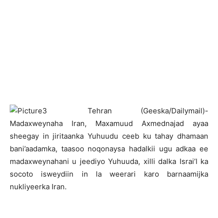
T
ehran (Geeska/Dailymail)-
Madaxweynaha Iran, Maxamuud Axmednajad ayaa
sheegay in jiritaanka Yuhuudu ceeb ku tahay dhamaan
bani’aadamka, taasoo noqonaysa hadalkii ugu adkaa ee
madaxweynahani u jeediyo Yuhuuda, xilli dalka Israi’l ka
socoto isweydiin in la weerari karo barnaamijka
nukliyeerka Iran.