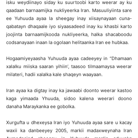
isku weydiinayo siday ku suurtoobi karto weerar ay ku
qaadaan barnaamijka nukliyeerka Iran. Masuuliyiinta sare
ee Yuhuuda ayaa la sheegay inay xiisaynayaan cuna-
qabatayn dhaqaale iyo siyaasadeed inay ku khasbi karto
joojinta barnaamijkooda nukliyeerka, halka shacaboodu
codsanayaan inaan la ogolaan helitaanka Iran ee hubkaa.
Hogaamiyeyaasha Yuhuuda ayaa cadeeyey in “Dhamaan
xalalku miiska saaran yihiin’, taasoo tilmaamaysa weerar
milateri, hadii xalalka kale shaqeyn waayaan.
Iran ayaa ka digtay inay ka jawaabi doonto weerar kastoo
kaga yimaada Yhuuda, sidoo kalena weerari doono
danaha Maraykanka ee gobolka.
Xurgufta u dhexeysa Iran iyo Yuhuuda ayaa sare u kacay
waxii ka danbeeyey 2005, markii madaxweynaha Iran