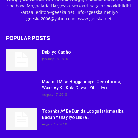
soo baxa Magaalada Hargeysa. waxaad nagala soo xidhiidhi
kartaa: editor@geeska.net, info@geeska.net iyo
geeska2006@yahoo.com www.geeska.net
POPULAR POSTS
Dab Iyo Cadho
January 18, 2018
Maamul Mise Hoggaamiye: Qeexdooda,
Waxa Ay Ku Kala Duwan Yihiin Iyo...
August 17, 2018
Tobanka Af Ee Dunida Loogu Isticmaalka
Badan Yahay Iyo Liiska...
August 15, 2018