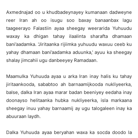
Axmednajad oo u khudbadeynayey kumanaan dadweyne
reer Iran ah oo isugu soo baxay banaanbax lagu
taageerayo Falastiin ayaa sheegay weerarida Yuhuudu
waxay ka dhigan tahay ilaalinta sharafta dhamaan
bani’aadamka. 'Jiritaanka rijiimka yuhuudu waxuu ceeb ku
yahay dhamaan bani’aadamka aduunka,' ayuu ka sheegay
shalay jimcahii ugu danbeeyey Ramadaan.
Maamulka Yuhuuda ayaa u arka Iran inay halis ku tahay
jiritaankooda, sababtoo ah barnaamijkooda nukliyeerka,
balse, dalka Iran ayaa marar badan beeniyey eedaha inay
doonayso helitaanka hubka nukliyeerka, isla markaana
sheegay inuu yahay barnaamij ay ugu talogaleen inay ka
abuuraan laydh.
Dalka Yuhuuda ayaa beryahan waxa ka socda doodo la