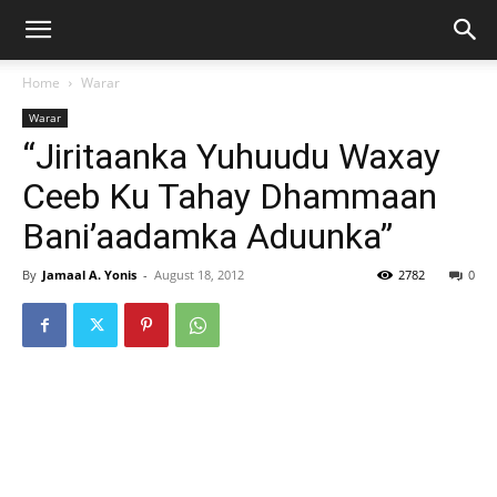
Home
Warar
Warar
“Jiritaanka Yuhuudu Waxay
Ceeb Ku Tahay Dhammaan
Bani’aadamka Aduunka”
By
Jamaal A. Yonis
-
August 18, 2012
2782
0