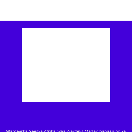
Wargeyska Geeska Afrika, waa Wargeys Madax-banaan oo ka