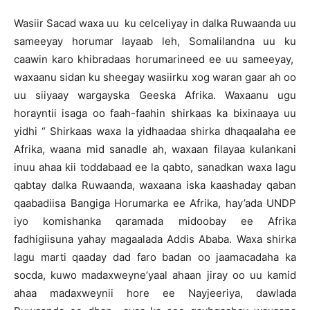
Wasiir Sacad waxa uu ku celceliyay in dalka Ruwaanda uu
sameeyay horumar layaab leh, Somalilandna uu ku
caawin karo khibradaas horumarineed ee uu sameeyay,
waxaanu sidan ku sheegay wasiirku xog waran gaar ah oo
uu siiyaay wargayska Geeska Afrika. Waxaanu ugu
horayntii isaga oo faah-faahin shirkaas ka bixinaaya uu
yidhi “ Shirkaas waxa la yidhaadaa shirka dhaqaalaha ee
Afrika, waana mid sanadle ah, waxaan filayaa kulankani
inuu ahaa kii toddabaad ee la qabto, sanadkan waxa lagu
qabtay dalka Ruwaanda, waxaana iska kaashaday qaban
qaabadiisa Bangiga Horumarka ee Afrika, hay’ada UNDP
iyo komishanka qaramada midoobay ee Afrika
fadhigiisuna yahay magaalada Addis Ababa. Waxa shirka
lagu marti qaaday dad faro badan oo jaamacadaha ka
socda, kuwo madaxweyne’yaal ahaan jiray oo uu kamid
ahaa madaxweynii hore ee Nayjeeriya, dawlada