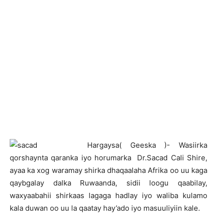
H
argaysa( Geeska )- Wasiirka
qorshaynta qaranka iyo horumarka Dr.Sacad Cali Shire,
ayaa ka xog waramay shirka dhaqaalaha Afrika oo uu kaga
qaybgalay dalka Ruwaanda, sidii loogu qaabilay,
waxyaabahii shirkaas lagaga hadlay iyo waliba kulamo
kala duwan oo uu la qaatay hay’ado iyo masuuliyiin kale.