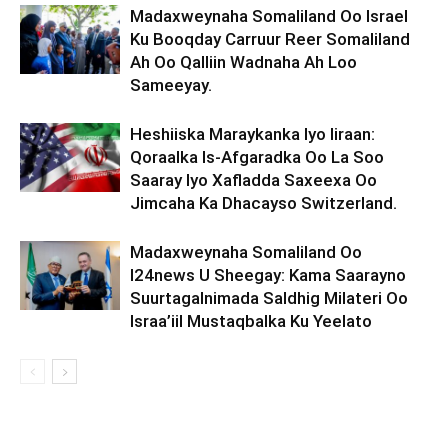
Madaxweynaha Somaliland Oo Israel
Ku Booqday Carruur Reer Somaliland
Ah Oo Qalliin Wadnaha Ah Loo
Sameeyay.
Heshiiska Maraykanka Iyo Iiraan:
Qoraalka Is-Afgaradka Oo La Soo
Saaray Iyo Xafladda Saxeexa Oo
Jimcaha Ka Dhacayso Switzerland.
Madaxweynaha Somaliland Oo
I24news U Sheegay: Kama Saarayno
Suurtagalnimada Saldhig Milateri Oo
Israa’iil Mustaqbalka Ku Yeelato