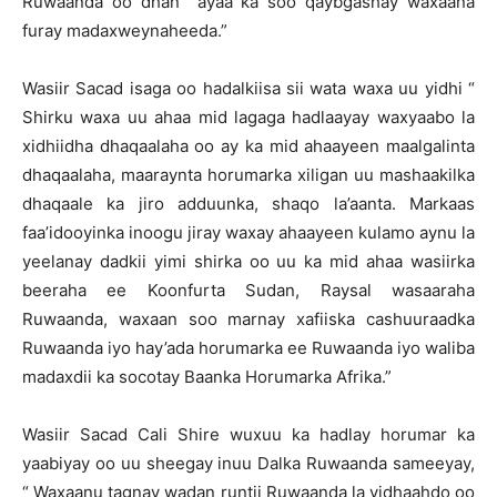
Ruwaanda oo dhan ayaa ka soo qaybgashay waxaana
furay madaxweynaheeda.”
Wasiir Sacad isaga oo hadalkiisa sii wata waxa uu yidhi “
Shirku waxa uu ahaa mid lagaga hadlaayay waxyaabo la
xidhiidha dhaqaalaha oo ay ka mid ahaayeen maalgalinta
dhaqaalaha, maaraynta horumarka xiligan uu mashaakilka
dhaqaale ka jiro adduunka, shaqo la’aanta. Markaas
faa’idooyinka inoogu jiray waxay ahaayeen kulamo aynu la
yeelanay dadkii yimi shirka oo uu ka mid ahaa wasiirka
beeraha ee Koonfurta Sudan, Raysal wasaaraha
Ruwaanda, waxaan soo marnay xafiiska cashuuraadka
Ruwaanda iyo hay’ada horumarka ee Ruwaanda iyo waliba
madaxdii ka socotay Baanka Horumarka Afrika.”
Wasiir Sacad Cali Shire wuxuu ka hadlay horumar ka
yaabiyay oo uu sheegay inuu Dalka Ruwaanda sameeyay,
“ Waxaanu tagnay wadan runtii Ruwaanda la yidhaahdo oo