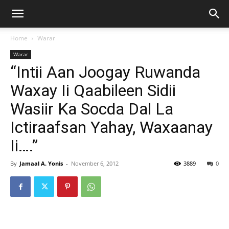
Home
Warar
Warar
“Intii Aan Joogay Ruwanda
Waxay Ii Qaabileen Sidii
Wasiir Ka Socda Dal La
Ictiraafsan Yahay, Waxaanay
Ii….”
By
Jamaal A. Yonis
-
November 6, 2012
3889
0