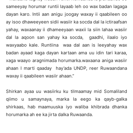
sameeyay horumar runtii layaab leh oo wax badan lagaga
dayan karo. Intii aan anigu joogay waxay ii qaabileen oo
ay isoo dhaweeyeen sidii wasiir ka socda dal la ictiraafsan
yahay, waxaanay ii dhameeyaan waxii la siin lahaa wasiir
dal la aqoon san yahay ka socda, gaadhi, ilaalo iyo
waxyaabo kale. Runtiina waa dal aan is leeyahay wax
badan ayaad kaga dayan kartaan ama uu idin tari karaa,
xaga waayo aragnimada horumarka.waxaana aniga wasiir
ahaan I marti qaaday hay’ada UNDP, reer Ruwaandana
waxay ii qaabileen wasiir ahaan.”
Shirkan ayaa uu wasiirku ku tilmaamay mid Somaliland
qiimo u samaynaya, marka la eego ka qayb-galka
shirkaas, hab maamuuska iyo waliba khibrada dhanka
horumarka ah ee ka jirta dalka Ruwaanda.