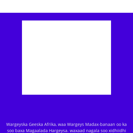
Wargeyska Geeska Afrika, waa Wargeys Madax-banaan oo ka
soo baxa Magaalada Hargeysa. waxaad nagala soo xidhiidhi